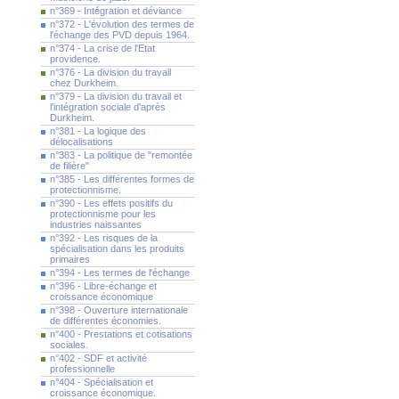
n°369 - Intégration et déviance
n°372 - L'évolution des termes de
l'échange des PVD depuis 1964.
n°374 - La crise de l'Etat
providence.
n°376 - La division du travail
chez Durkheim.
n°379 - La division du travail et
l'intégration sociale d'après
Durkheim.
n°381 - La logique des
délocalisations
n°383 - La politique de "remontée
de filière"
n°385 - Les différentes formes de
protectionnisme.
n°390 - Les effets positifs du
protectionnisme pour les
industries naissantes
n°392 - Les risques de la
spécialisation dans les produits
primaires
n°394 - Les termes de l'échange
n°396 - Libre-échange et
croissance économique
n°398 - Ouverture internationale
de différentes économies.
n°400 - Prestations et cotisations
sociales.
n°402 - SDF et activité
professionnelle
n°404 - Spécialisation et
croissance économique.