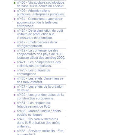
n°406 - Vocabulaire sociologique
de base sur la cohésion sociale.
n°409 - Administrations
publiques, entreprises publiques.
n°411 - Concurrence accrue et
augmentation de la taille des
entreprises.
n°414 - De la diminution du coût
unitaire de production à la
croissance économique.
n°417 - Effets pervers de la
déréglementation.
n°419 - La convergence des
conjonctures des pays de l'U.E.
jusqu'au début des années 2000.
n°421 - Les compétences des
collectivités territoriales.
n°423 - Les critères de
convergence.
n°425 - Les effets d'une hausse
des taux d'intérêt.
n°427 - Les effets de la création
de l'euro.
n°429 - Les grandes dates de la
construction européenne.
n°431 - Les risques de
l'élargissement de l'UE.
n°433 - Marché unique : effets
positifs et risques.
n°435 - Nouveaux membres
dans l'UE et baisse des coûts
unitaires..
n°438 - Services collectifs : Etat
ou marché ?