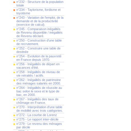
n°232 - Structure de la population
totale
n°234 - Taylorisme, fordisme et
toyotisme
n°243 - Variation de l'emploi, de la
demande et de la productivité
(exercice de calcul).
n°245 - Comparaison inégalités
de Revenu disponible / inégalités
de Revenu déclaré.
n°250 - Construction d'une table
de recrutement.
n°252 - Construire une table de
destinée
n°254 - Evolution de la pauvreté
en France depuis 1970.
n°256 - Inégalités de départ en
vacances d'été.
n°258 - Inégalités de niveau de
vie retraités / actifs.
n°262 - Inégalités de patrimoine
des ménages salariés en 2000.
n°264 - Inégalités de réussite au
bac selon le sexe et le type de
bac, en 2000.
n°267 - Inégalités des taux de
chômage en France.
n°270 - Interprétation d'une table
de mobilité avec trois catégories.
n°272 - La courbe de Lorenz
n°275 - Le rapport inter-décile
n°279 - Le revenu des ménages
par décile