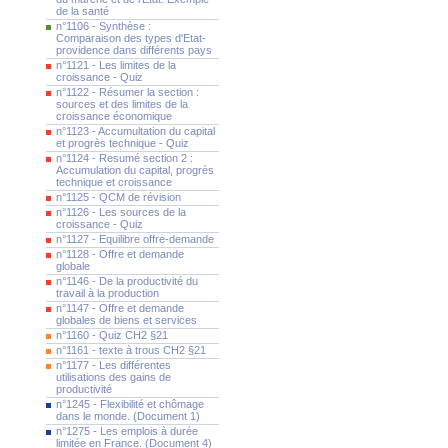
de la santé
n°1106 - Synthèse :
Comparaison des types d'Etat-
providence dans différents pays
n°1121 - Les limites de la
croissance - Quiz
n°1122 - Résumer la section :
sources et des limites de la
croissance économique
n°1123 - Accumultation du capital
et progrès technique - Quiz
n°1124 - Resumé section 2 :
Accumulation du capital, progrès
technique et croissance
n°1125 - QCM de révision
n°1126 - Les sources de la
croissance - Quiz
n°1127 - Equilibre offre-demande
n°1128 - Offre et demande
globale
n°1146 - De la productivité du
travail à la production
n°1147 - Offre et demande
globales de biens et services
n°1160 - Quiz CH2 §21
n°1161 - texte à trous CH2 §21
n°1177 - Les différentes
utilisations des gains de
productivité
n°1245 - Flexibilité et chômage
dans le monde. (Document 1)
n°1275 - Les emplois à durée
limitée en France. (Document 4)