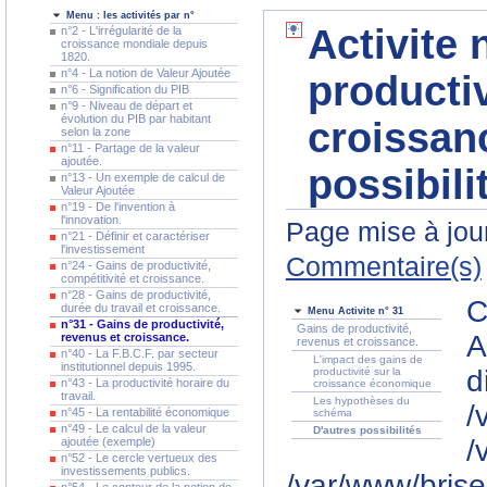
Menu : les activités par n°
Activite 
n°2 - L'irrégularité de la
croissance mondiale depuis
1820.
n°4 - La notion de Valeur Ajoutée
productiv
n°6 - Signification du PIB
n°9 - Niveau de départ et
évolution du PIB par habitant
croissanc
selon la zone
n°11 - Partage de la valeur
ajoutée.
possibili
n°13 - Un exemple de calcul de
Valeur Ajoutée
n°19 - De l'invention à
l'innovation.
Page mise à jour
n°21 - Définir et caractériser
l'investissement
Commentaire(s)
n°24 - Gains de productivité,
compétitivité et croissance.
n°28 - Gains de productivité,
C
durée du travail et croissance.
Menu Activite n° 31
n°31 - Gains de productivité,
Gains de productivité,
A
revenus et croissance.
revenus et croissance.
n°40 - La F.B.C.F. par secteur
L'impact des gains de
institutionnel depuis 1995.
d
productivité sur la
n°43 - La productivité horaire du
croissance économique
travail.
Les hypothèses du
/
n°45 - La rentabilité économique
schéma
n°49 - Le calcul de la valeur
D'autres possibilités
/
ajoutée (exemple)
n°52 - Le cercle vertueux des
investissements publics.
/var/www/brise