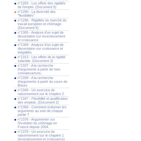
n°1283 - Les effets des rigidités
de l'emploi. (Document 5)
n°1290 - La diversité des
"flexibilités"
n°1296 - Rigidités du marché du
travail européen et chômage.
(Document 6)
n°1305 - Analyse d'un sujet de
dissertation sur investissement
et croissance
n°1309 - Analyse d'un sujet de
dissertation sur croissance et
inégalités
n°1313 - Les effets de la rigidité
salariale. (Document 3)
n°1337 - A la recherche
d'arguments à partir de mes
connaissances.
n°1339 - A la recherche
d'arguments à partir du cours de
Brises
n°1345 - Un exercice de
raisonnement sur le chapitre 2
n°1347 - Flexibilité et qualification
des emplois. (Document 2)
n°1369 - Comment ordonner les
arguments au sein de chaque
partie ?
n°1376 - Argumenter sur
l'évolution du chômage en
France depuis 2004.
n°1379 - Un exercice de
raisonnement sur le chapitre 1
(investissement et croissance)