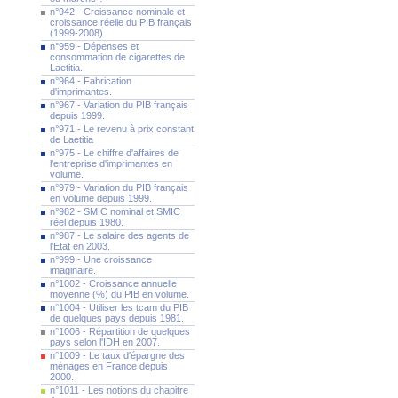
n°942 - Croissance nominale et
croissance réelle du PIB français
(1999-2008).
n°959 - Dépenses et
consommation de cigarettes de
Laetitia.
n°964 - Fabrication
d'imprimantes.
n°967 - Variation du PIB français
depuis 1999.
n°971 - Le revenu à prix constant
de Laetitia
n°975 - Le chiffre d'affaires de
l'entreprise d'imprimantes en
volume.
n°979 - Variation du PIB français
en volume depuis 1999.
n°982 - SMIC nominal et SMIC
réel depuis 1980.
n°987 - Le salaire des agents de
l'Etat en 2003.
n°999 - Une croissance
imaginaire.
n°1002 - Croissance annuelle
moyenne (%) du PIB en volume.
n°1004 - Utiliser les tcam du PIB
de quelques pays depuis 1981.
n°1006 - Répartition de quelques
pays selon l'IDH en 2007.
n°1009 - Le taux d'épargne des
ménages en France depuis
2000.
n°1011 - Les notions du chapitre