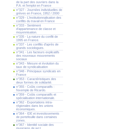
de la part des ouvriers dans la
P.A. et l'emploi en France
n°327 - Journées individuelles de
grèves en France, 1952 / 2000
n°329 - L'institutionnalisation des
conflits du travail en France
n°333 - Sentiment
d'appartenance de classe et
moyennisation.
n°335 - La nature du conflit de
1995 en France.
n°337 - Les conflits d'après de
grands sociologues.
n°341 - Les facteurs explicatifs
des nouveaux mouvements
sociaux
n°343 - Mesure et évolution du
taux de syndicalisation
n°348 - Principaux syndicats en
France
n°353 - Caractéristiques des
deux formes de solidarité.
n°355 - Coûts comparatifs :
l'exemple de Ricardo.
n°359 - Coûts comparatifs et
spécialisation internationale.
n°362 - Exportations intra-
régionales dans les unions
économiques.
n°364 - IDE et investissements
de portefeuille dans certaines
zones.
n°367 - Identité sociale des
musiciens de jazz.