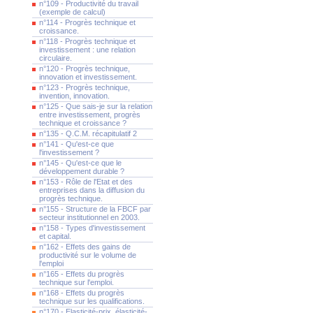
n°109 - Productivité du travail
(exemple de calcul)
n°114 - Progrès technique et
croissance.
n°118 - Progrès technique et
investissement : une relation
circulaire.
n°120 - Progrès technique,
innovation et investissement.
n°123 - Progrès technique,
invention, innovation.
n°125 - Que sais-je sur la relation
entre investissement, progrès
technique et croissance ?
n°135 - Q.C.M. récapitulatif 2
n°141 - Qu'est-ce que
l'investissement ?
n°145 - Qu'est-ce que le
développement durable ?
n°153 - Rôle de l'Etat et des
entreprises dans la diffusion du
progrès technique.
n°155 - Structure de la FBCF par
secteur institutionnel en 2003.
n°158 - Types d'investissement
et capital.
n°162 - Effets des gains de
productivité sur le volume de
l'emploi
n°165 - Effets du progrès
technique sur l'emploi.
n°168 - Effets du progrès
technique sur les qualifications.
n°170 - Elasticité-prix, élasticité-