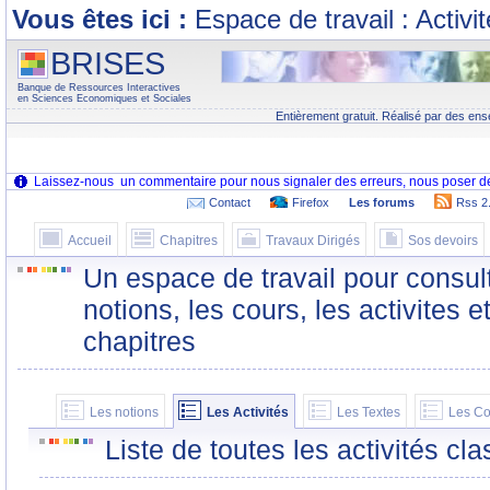
Vous êtes ici :
Espace de travail : Activi
BRISES
Banque de Ressources Interactives
en Sciences Economiques et Sociales
Entièrement gratuit. Réalisé par des ens
Contact
Firefox
Les forums
Rss 2
Accueil
Chapitres
Travaux Dirigés
Sos devoirs
Un espace de travail pour consult
notions, les cours, les activites e
chapitres
Les notions
Les Activités
Les Textes
Les Co
Liste de toutes les activités c