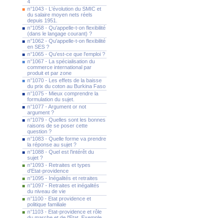
4
n°1043 - L'évolution du SMIC et
du salaire moyen nets réels
depuis 1951.
n°1058 - Qu'appelle-t-on flexibilité
(dans le langage courant) ?
n°1062 - Qu'appelle-t-on flexibilité
en SES ?
n°1065 - Qu'est-ce que l'emploi ?
n°1067 - La spécialisation du
commerce international par
produit et par zone
n°1070 - Les effets de la baisse
du prix du coton au Burkina Faso
n°1075 - Mieux comprendre la
formulation du sujet.
n°1077 - Argument or not
argument ?
n°1079 - Quelles sont les bonnes
raisons de se poser cette
question ?
n°1083 - Quelle forme va prendre
la réponse au sujet ?
n°1088 - Quel est l'intérêt du
sujet ?
n°1093 - Retraites et types
d'Etat-providence
n°1095 - Inégalités et retraites
n°1097 - Retraites et inégalités
du niveau de vie
n°1100 - Etat providence et
politique familiale
n°1103 - Etat-providence et rôle
du marche et de l'Etat. Exemple