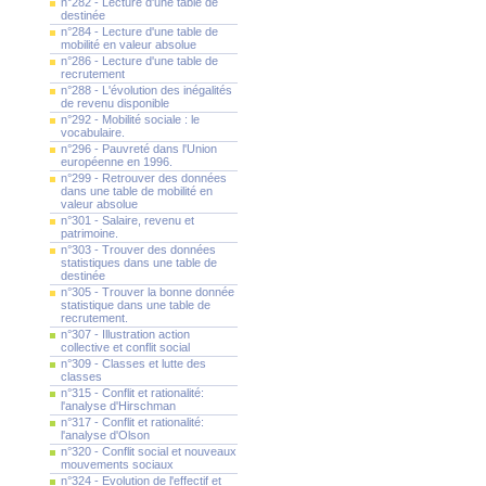
n°282 - Lecture d'une table de
destinée
n°284 - Lecture d'une table de
mobilité en valeur absolue
n°286 - Lecture d'une table de
recrutement
n°288 - L'évolution des inégalités
de revenu disponible
n°292 - Mobilité sociale : le
vocabulaire.
n°296 - Pauvreté dans l'Union
européenne en 1996.
n°299 - Retrouver des données
dans une table de mobilité en
valeur absolue
n°301 - Salaire, revenu et
patrimoine.
n°303 - Trouver des données
statistiques dans une table de
destinée
n°305 - Trouver la bonne donnée
statistique dans une table de
recrutement.
n°307 - Illustration action
collective et conflit social
n°309 - Classes et lutte des
classes
n°315 - Conflit et rationalité:
l'analyse d'Hirschman
n°317 - Conflit et rationalité:
l'analyse d'Olson
n°320 - Conflit social et nouveaux
mouvements sociaux
n°324 - Evolution de l'effectif et