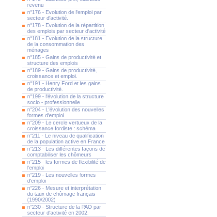
revenu
n°176 - Evolution de l'emploi par
secteur d'activité.
n°178 - Evolution de la répartition
des emplois par secteur d'activité
n°181 - Evolution de la structure
de la consommation des
ménages
n°185 - Gains de productivité et
structure des emplois
n°189 - Gains de productivité,
croissance et emploi.
n°191 - Henry Ford et les gains
de productivité.
n°199 - l'évolution de la structure
socio - professionnelle
n°204 - L'évolution des nouvelles
formes d'emploi
n°209 - Le cercle vertueux de la
croissance fordiste : schéma
n°211 - Le niveau de qualification
de la population active en France
n°213 - Les différentes façons de
comptabiliser les chômeurs
n°215 - les formes de flexibilité de
l'emploi
n°219 - Les nouvelles formes
d'emploi
n°226 - Mesure et interprétation
du taux de chômage français
(1990/2002)
n°230 - Structure de la PAO par
secteur d'activité en 2002.