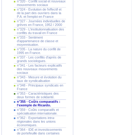
n°320 - Conflit social et nouveaux
mouvements sociaux
n°324 - Evolution de l'effectif et
de la part des ouvriers dans la
P.A. et l'emploi en France
n°327 - Journées individuelles de
grèves en France, 1952 / 2000
n°329 - L'institutionnalisation des
conflits du travail en France
n°333 - Sentiment
d'appartenance de classe et
moyennisation.
n°335 - La nature du conflit de
1995 en France.
n°337 - Les conflits d'après de
grands sociologues.
n°341 - Les facteurs explicatifs
des nouveaux mouvements
sociaux
n°343 - Mesure et évolution du
taux de syndicalisation
n°348 - Principaux syndicats en
France
n°353 - Caractéristiques des
deux formes de solidarité.
n°355 - Coûts comparatifs :
l'exemple de Ricardo.
n°359 - Coûts comparatifs et
spécialisation internationale.
n°362 - Exportations intra-
régionales dans les unions
économiques.
n°364 - IDE et investissements
de portefeuille dans certaines