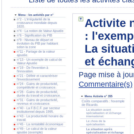
Menu : les activités par n°
Activite 
n°2 - L'irrégularité de la
croissance mondiale depuis
1820.
n°4 - La notion de Valeur Ajoutée
: l'exemp
n°6 - Signification du PIB
n°9 - Niveau de départ et
évolution du PIB par habitant
La situat
selon la zone
n°11 - Partage de la valeur
ajoutée.
et échang
n°13 - Un exemple de calcul de
Valeur Ajoutée
n°19 - De l'invention à
l'innovation.
Page mise à jour
n°21 - Définir et caractériser
l'investissement
Commentaire(s)
n°24 - Gains de productivité,
compétitivité et croissance.
n°28 - Gains de productivité,
durée du travail et croissance.
Menu Activite n° 355
n°31 - Gains de productivité,
Coûts comparatifs : l'exemple
revenus et croissance.
de Ricardo.
n°40 - La F.B.C.F. par secteur
La situation avant
institutionnel depuis 1995.
spécialisation et échange
n°43 - La productivité horaire du
international.
travail.
Le choix de la
n°45 - La rentabilité économique
spécialisation.
n°49 - Le calcul de la valeur
La situation après
ajoutée (exemple)
spécialisation et échange