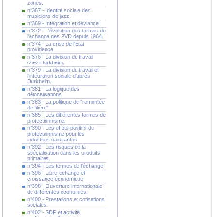
zones.
n°367 - Identité sociale des
musiciens de jazz.
n°369 - Intégration et déviance
n°372 - L'évolution des termes de
l'échange des PVD depuis 1964.
n°374 - La crise de l'Etat
providence.
n°376 - La division du travail
chez Durkheim.
n°379 - La division du travail et
l'intégration sociale d'après
Durkheim.
n°381 - La logique des
délocalisations
n°383 - La politique de "remontée
de filière"
n°385 - Les différentes formes de
protectionnisme.
n°390 - Les effets positifs du
protectionnisme pour les
industries naissantes
n°392 - Les risques de la
spécialisation dans les produits
primaires
n°394 - Les termes de l'échange
n°396 - Libre-échange et
croissance économique
n°398 - Ouverture internationale
de différentes économies.
n°400 - Prestations et cotisations
sociales.
n°402 - SDF et activité