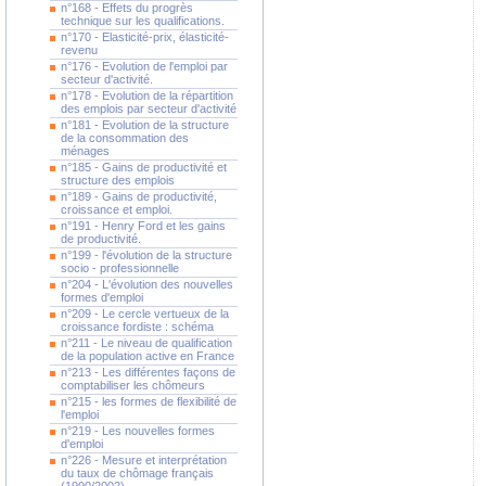
n°168 - Effets du progrès
technique sur les qualifications.
n°170 - Elasticité-prix, élasticité-
revenu
n°176 - Evolution de l'emploi par
secteur d'activité.
n°178 - Evolution de la répartition
des emplois par secteur d'activité
n°181 - Evolution de la structure
de la consommation des
ménages
n°185 - Gains de productivité et
structure des emplois
n°189 - Gains de productivité,
croissance et emploi.
n°191 - Henry Ford et les gains
de productivité.
n°199 - l'évolution de la structure
socio - professionnelle
n°204 - L'évolution des nouvelles
formes d'emploi
n°209 - Le cercle vertueux de la
croissance fordiste : schéma
n°211 - Le niveau de qualification
de la population active en France
n°213 - Les différentes façons de
comptabiliser les chômeurs
n°215 - les formes de flexibilité de
l'emploi
n°219 - Les nouvelles formes
d'emploi
n°226 - Mesure et interprétation
du taux de chômage français