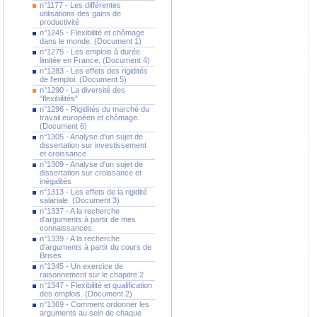
n°1177 - Les différentes
utilisations des gains de
productivité
n°1245 - Flexibilité et chômage
dans le monde. (Document 1)
n°1275 - Les emplois à durée
limitée en France. (Document 4)
n°1283 - Les effets des rigidités
de l'emploi. (Document 5)
n°1290 - La diversité des
"flexibilités"
n°1296 - Rigidités du marché du
travail européen et chômage.
(Document 6)
n°1305 - Analyse d'un sujet de
dissertation sur investissement
et croissance
n°1309 - Analyse d'un sujet de
dissertation sur croissance et
inégalités
n°1313 - Les effets de la rigidité
salariale. (Document 3)
n°1337 - A la recherche
d'arguments à partir de mes
connaissances.
n°1339 - A la recherche
d'arguments à partir du cours de
Brises
n°1345 - Un exercice de
raisonnement sur le chapitre 2
n°1347 - Flexibilité et qualification
des emplois. (Document 2)
n°1369 - Comment ordonner les
arguments au sein de chaque