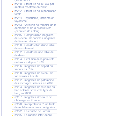
(1990/2002)
n°230 - Structure de la PAO par
secteur d'activité en 2002.
n°232 - Structure de la population
totale
n°234 - Taylorisme, fordisme et
toyotisme
n°243 - Variation de l'emploi, de la
demande et de la productivité
(exercice de calcul).
n°245 - Comparaison inégalités
de Revenu disponible / inégalités
de Revenu déclaré.
n°250 - Construction d'une table
de recrutement.
n°252 - Construire une table de
destinée
n°254 - Evolution de la pauvreté
en France depuis 1970.
n°256 - Inégalités de départ en
vacances d'été.
n°258 - Inégalités de niveau de
vie retraités / actifs.
n°262 - Inégalités de patrimoine
des ménages salariés en 2000.
n°264 - Inégalités de réussite au
bac selon le sexe et le type de
bac, en 2000.
n°267 - Inégalités des taux de
chômage en France.
n°270 - Interprétation d'une table
de mobilité avec trois catégories.
n°272 - La courbe de Lorenz
n°275 - Le rapport inter-décile