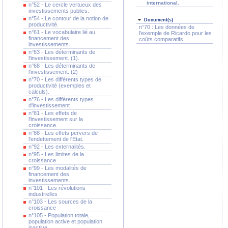
international.
n°52 - Le cercle vertueux des
investissements publics.
n°54 - Le contour de la notion de
Document(s)
productivité.
n°70 : Les données de
n°61 - Le vocabulaire lié au
l'exemple de Ricardo pour les
financement des
coûts comparatifs.
investissements.
n°63 - Les déterminants de
l'investissement. (1).
n°68 - Les déterminants de
l'investissement. (2)
n°70 - Les différents types de
productivité (exemples et
calculs).
n°76 - Les différents types
d'investissement
n°81 - Les effets de
l'investissement sur la
croissance.
n°88 - Les effets pervers de
l'endettement de l'Etat.
n°92 - Les externalités.
n°95 - Les limites de la
croissance
n°99 - Les modalités de
financement des
investissements.
n°101 - Les révolutions
industrielles
n°103 - Les sources de la
croissance
n°105 - Population totale,
population active et population
inactive.