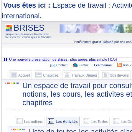
Vous êtes ici :
Espace de travail : Activi
international.
BRISES
Banque de Ressources Interactives
en Sciences Economiques et Sociales
Entièrement gratuit. Réalisé par des ens
Contact
Firefox
Les forums
Rss 2
Accueil
Chapitres
Travaux Dirigés
Sos devoirs
Un espace de travail pour consult
notions, les cours, les activites e
chapitres
Les notions
Les Activités
Les Textes
Les Co
Liste de toutes les activités c