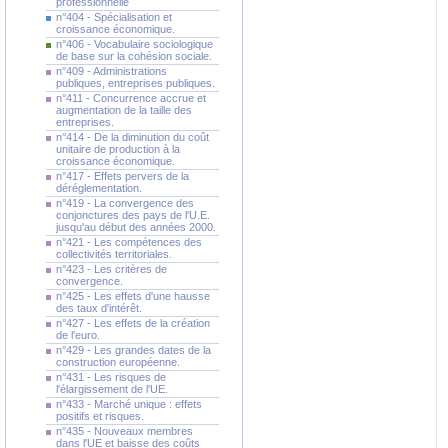
professionnelle
n°404 - Spécialisation et
croissance économique.
n°406 - Vocabulaire sociologique
de base sur la cohésion sociale.
n°409 - Administrations
publiques, entreprises publiques.
n°411 - Concurrence accrue et
augmentation de la taille des
entreprises.
n°414 - De la diminution du coût
unitaire de production à la
croissance économique.
n°417 - Effets pervers de la
déréglementation.
n°419 - La convergence des
conjonctures des pays de l'U.E.
jusqu'au début des années 2000.
n°421 - Les compétences des
collectivités territoriales.
n°423 - Les critères de
convergence.
n°425 - Les effets d'une hausse
des taux d'intérêt.
n°427 - Les effets de la création
de l'euro.
n°429 - Les grandes dates de la
construction européenne.
n°431 - Les risques de
l'élargissement de l'UE.
n°433 - Marché unique : effets
positifs et risques.
n°435 - Nouveaux membres
dans l'UE et baisse des coûts