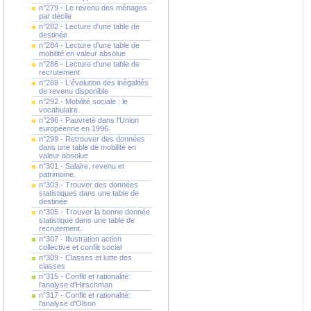
n°279 - Le revenu des ménages
par décile
n°282 - Lecture d'une table de
destinée
n°284 - Lecture d'une table de
mobilité en valeur absolue
n°286 - Lecture d'une table de
recrutement
n°288 - L'évolution des inégalités
de revenu disponible
n°292 - Mobilité sociale : le
vocabulaire.
n°296 - Pauvreté dans l'Union
européenne en 1996.
n°299 - Retrouver des données
dans une table de mobilité en
valeur absolue
n°301 - Salaire, revenu et
patrimoine.
n°303 - Trouver des données
statistiques dans une table de
destinée
n°305 - Trouver la bonne donnée
statistique dans une table de
recrutement.
n°307 - Illustration action
collective et conflit social
n°309 - Classes et lutte des
classes
n°315 - Conflit et rationalité:
l'analyse d'Hirschman
n°317 - Conflit et rationalité:
l'analyse d'Olson