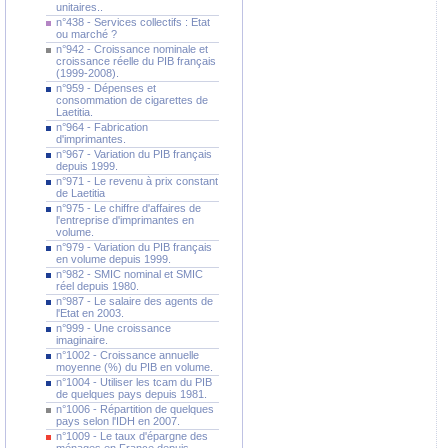
unitaires..
n°438 - Services collectifs : Etat
ou marché ?
n°942 - Croissance nominale et
croissance réelle du PIB français
(1999-2008).
n°959 - Dépenses et
consommation de cigarettes de
Laetitia.
n°964 - Fabrication
d'imprimantes.
n°967 - Variation du PIB français
depuis 1999.
n°971 - Le revenu à prix constant
de Laetitia
n°975 - Le chiffre d'affaires de
l'entreprise d'imprimantes en
volume.
n°979 - Variation du PIB français
en volume depuis 1999.
n°982 - SMIC nominal et SMIC
réel depuis 1980.
n°987 - Le salaire des agents de
l'Etat en 2003.
n°999 - Une croissance
imaginaire.
n°1002 - Croissance annuelle
moyenne (%) du PIB en volume.
n°1004 - Utiliser les tcam du PIB
de quelques pays depuis 1981.
n°1006 - Répartition de quelques
pays selon l'IDH en 2007.
n°1009 - Le taux d'épargne des