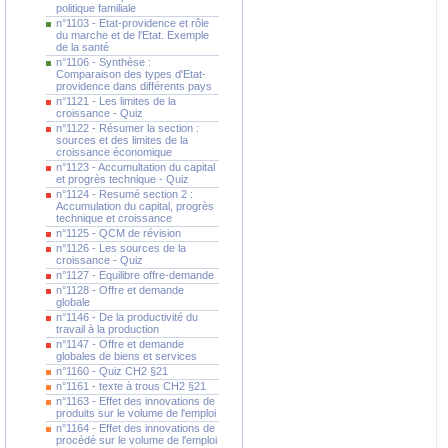
politique familiale
n°1103 - Etat-providence et rôle
du marche et de l'Etat. Exemple
de la santé
n°1106 - Synthèse :
Comparaison des types d'Etat-
providence dans différents pays
n°1121 - Les limites de la
croissance - Quiz
n°1122 - Résumer la section :
sources et des limites de la
croissance économique
n°1123 - Accumultation du capital
et progrès technique - Quiz
n°1124 - Resumé section 2 :
Accumulation du capital, progrès
technique et croissance
n°1125 - QCM de révision
n°1126 - Les sources de la
croissance - Quiz
n°1127 - Equilibre offre-demande
n°1128 - Offre et demande
globale
n°1146 - De la productivité du
travail à la production
n°1147 - Offre et demande
globales de biens et services
n°1160 - Quiz CH2 §21
n°1161 - texte à trous CH2 §21
n°1163 - Effet des innovations de
produits sur le volume de l'emploi
n°1164 - Effet des innovations de
procédé sur le volume de l'emploi