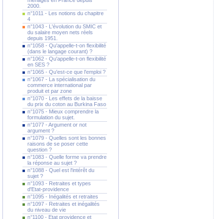
ménages en France depuis
2000.
n°1011 - Les notions du chapitre
4
n°1043 - L'évolution du SMIC et
du salaire moyen nets réels
depuis 1951.
n°1058 - Qu'appelle-t-on flexibilité
(dans le langage courant) ?
n°1062 - Qu'appelle-t-on flexibilité
en SES ?
n°1065 - Qu'est-ce que l'emploi ?
n°1067 - La spécialisation du
commerce international par
produit et par zone
n°1070 - Les effets de la baisse
du prix du coton au Burkina Faso
n°1075 - Mieux comprendre la
formulation du sujet.
n°1077 - Argument or not
argument ?
n°1079 - Quelles sont les bonnes
raisons de se poser cette
question ?
n°1083 - Quelle forme va prendre
la réponse au sujet ?
n°1088 - Quel est l'intérêt du
sujet ?
n°1093 - Retraites et types
d'Etat-providence
n°1095 - Inégalités et retraites
n°1097 - Retraites et inégalités
du niveau de vie
n°1100 - Etat providence et