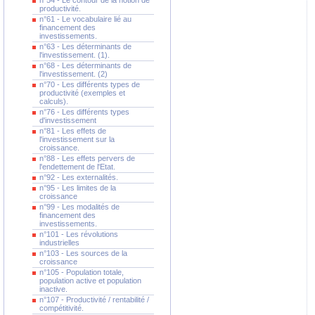
n°54 - Le contour de la notion de
productivité.
n°61 - Le vocabulaire lié au
financement des
investissements.
n°63 - Les déterminants de
l'investissement. (1).
n°68 - Les déterminants de
l'investissement. (2)
n°70 - Les différents types de
productivité (exemples et
calculs).
n°76 - Les différents types
d'investissement
n°81 - Les effets de
l'investissement sur la
croissance.
n°88 - Les effets pervers de
l'endettement de l'Etat.
n°92 - Les externalités.
n°95 - Les limites de la
croissance
n°99 - Les modalités de
financement des
investissements.
n°101 - Les révolutions
industrielles
n°103 - Les sources de la
croissance
n°105 - Population totale,
population active et population
inactive.
n°107 - Productivité / rentabilité /
compétitivité.