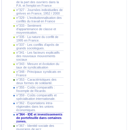
de la part des ouvriers dans la
P.A. et l'emploi en France
n°327 - Journées individuelles de
grèves en France, 1952 / 2000
n°329 - L'institutionnalisation des
conflits du travail en France
n°333 - Sentiment
d'appartenance de classe et
moyennisation.
n°335 - La nature du conflit de
1995 en France.
n°337 - Les conflits d'après de
grands sociologues.
n°341 - Les facteurs explicatifs
des nouveaux mouvements
sociaux
n°343 - Mesure et évolution du
taux de syndicalisation
n°348 - Principaux syndicats en
France
n°353 - Caractéristiques des
deux formes de solidarité.
n°355 - Coûts comparatifs :
l'exemple de Ricardo.
n°359 - Coûts comparatifs et
spécialisation internationale.
n°362 - Exportations intra-
régionales dans les unions
économiques.
n°364 - IDE et investissements
de portefeuille dans certaines
zones.
n°367 - Identité sociale des
musiciens de jazz.