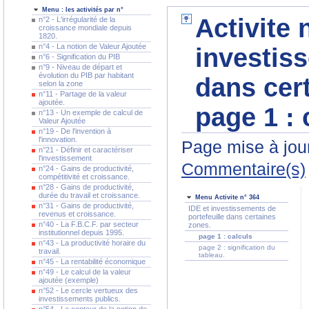
Menu : les activités par n°
Activite 
n°2 - L'irrégularité de la
croissance mondiale depuis
1820.
n°4 - La notion de Valeur Ajoutée
investiss
n°6 - Signification du PIB
n°9 - Niveau de départ et
évolution du PIB par habitant
dans cert
selon la zone
n°11 - Partage de la valeur
ajoutée.
page 1 : 
n°13 - Un exemple de calcul de
Valeur Ajoutée
n°19 - De l'invention à
l'innovation.
Page mise à jour
n°21 - Définir et caractériser
l'investissement
Commentaire(s)
n°24 - Gains de productivité,
compétitivité et croissance.
n°28 - Gains de productivité,
durée du travail et croissance.
Menu Activite n° 364
n°31 - Gains de productivité,
IDE et investissements de
revenus et croissance.
portefeuille dans certaines
n°40 - La F.B.C.F. par secteur
zones.
institutionnel depuis 1995.
page 1 : calculs
n°43 - La productivité horaire du
page 2 : signification du
travail.
tableau.
n°45 - La rentabilité économique
n°49 - Le calcul de la valeur
ajoutée (exemple)
n°52 - Le cercle vertueux des
investissements publics.