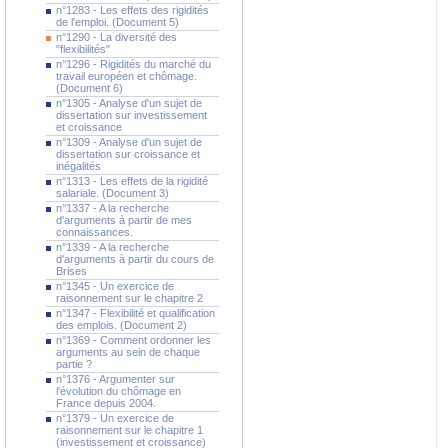
n°1283 - Les effets des rigidités
de l'emploi. (Document 5)
n°1290 - La diversité des
"flexibilités"
n°1296 - Rigidités du marché du
travail européen et chômage.
(Document 6)
n°1305 - Analyse d'un sujet de
dissertation sur investissement
et croissance
n°1309 - Analyse d'un sujet de
dissertation sur croissance et
inégalités
n°1313 - Les effets de la rigidité
salariale. (Document 3)
n°1337 - A la recherche
d'arguments à partir de mes
connaissances.
n°1339 - A la recherche
d'arguments à partir du cours de
Brises
n°1345 - Un exercice de
raisonnement sur le chapitre 2
n°1347 - Flexibilité et qualification
des emplois. (Document 2)
n°1369 - Comment ordonner les
arguments au sein de chaque
partie ?
n°1376 - Argumenter sur
l'évolution du chômage en
France depuis 2004.
n°1379 - Un exercice de
raisonnement sur le chapitre 1
(investissement et croissance)