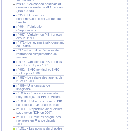
n°942 - Croissance nominale et
croissance réelle du PIB français
(1999-2008).
n°959 - Dépenses et
consommation de cigarettes de
Laetitia.
n°964 - Fabrication
d'imprimantes.
n°967 - Variation du PIB français
depuis 1999.
n°971 - Le revenu à prix constant
de Laetitia
n°975 - Le chiffre d'affaires de
l'entreprise d'imprimantes en
volume.
n°979 - Variation du PIB français
en volume depuis 1999.
n°982 - SMIC nominal et SMIC
réel depuis 1980.
n°987 - Le salaire des agents de
l'Etat en 2003.
n°999 - Une croissance
imaginaire.
n°1002 - Croissance annuelle
moyenne (%) du PIB en volume.
n°1004 - Utiliser les tcam du PIB
de quelques pays depuis 1981.
n°1006 - Répartition de quelques
pays selon l'IDH en 2007.
n°1009 - Le taux d'épargne des
ménages en France depuis
2000.
n°1011 - Les notions du chapitre