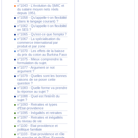
4
n°1043 - L'évolution du SMIC et
du salaire moyen nets réels
depuis 1951.
n°1058 - Qu'appelle-t-on flexibilité
(dans le langage courant) ?
n°1062 - Qu'appelle-t-on flexibilité
en SES ?
n°1065 - Qu'est-ce que l'emploi ?
n°1067 - La spécialisation du
commerce international par
produit et par zone
n°1070 - Les effets de la baisse
du prix du coton au Burkina Faso
n°1075 - Mieux comprendre la
formulation du sujet.
n°1077 - Argument or not
argument ?
n°1079 - Quelles sont les bonnes
raisons de se poser cette
question ?
n°1083 - Quelle forme va prendre
la réponse au sujet ?
n°1088 - Quel est l'intérêt du
sujet ?
n°1093 - Retraites et types
d'Etat-providence
n°1095 - Inégalités et retraites
n°1097 - Retraites et inégalités
du niveau de vie
n°1100 - Etat providence et
politique familiale
n°1103 - Etat-providence et rôle
du marche et de l'Etat. Exemple