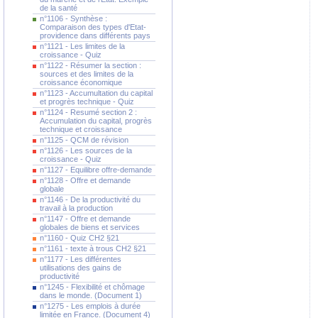
de la santé
n°1106 - Synthèse :
Comparaison des types d'Etat-
providence dans différents pays
n°1121 - Les limites de la
croissance - Quiz
n°1122 - Résumer la section :
sources et des limites de la
croissance économique
n°1123 - Accumultation du capital
et progrès technique - Quiz
n°1124 - Resumé section 2 :
Accumulation du capital, progrès
technique et croissance
n°1125 - QCM de révision
n°1126 - Les sources de la
croissance - Quiz
n°1127 - Equilibre offre-demande
n°1128 - Offre et demande
globale
n°1146 - De la productivité du
travail à la production
n°1147 - Offre et demande
globales de biens et services
n°1160 - Quiz CH2 §21
n°1161 - texte à trous CH2 §21
n°1177 - Les différentes
utilisations des gains de
productivité
n°1245 - Flexibilité et chômage
dans le monde. (Document 1)
n°1275 - Les emplois à durée
limitée en France. (Document 4)