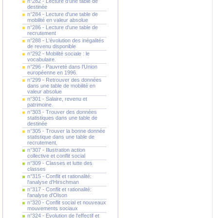
n°282 - Lecture d'une table de
destinée
n°284 - Lecture d'une table de
mobilité en valeur absolue
n°286 - Lecture d'une table de
recrutement
n°288 - L'évolution des inégalités
de revenu disponible
n°292 - Mobilité sociale : le
vocabulaire.
n°296 - Pauvreté dans l'Union
européenne en 1996.
n°299 - Retrouver des données
dans une table de mobilité en
valeur absolue
n°301 - Salaire, revenu et
patrimoine.
n°303 - Trouver des données
statistiques dans une table de
destinée
n°305 - Trouver la bonne donnée
statistique dans une table de
recrutement.
n°307 - Illustration action
collective et conflit social
n°309 - Classes et lutte des
classes
n°315 - Conflit et rationalité:
l'analyse d'Hirschman
n°317 - Conflit et rationalité:
l'analyse d'Olson
n°320 - Conflit social et nouveaux
mouvements sociaux
n°324 - Evolution de l'effectif et