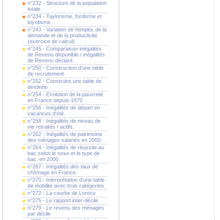
n°232 - Structure de la population
totale
n°234 - Taylorisme, fordisme et
toyotisme
n°243 - Variation de l'emploi, de la
demande et de la productivité
(exercice de calcul).
n°245 - Comparaison inégalités
de Revenu disponible / inégalités
de Revenu déclaré.
n°250 - Construction d'une table
de recrutement.
n°252 - Construire une table de
destinée
n°254 - Evolution de la pauvreté
en France depuis 1970.
n°256 - Inégalités de départ en
vacances d'été.
n°258 - Inégalités de niveau de
vie retraités / actifs.
n°262 - Inégalités de patrimoine
des ménages salariés en 2000.
n°264 - Inégalités de réussite au
bac selon le sexe et le type de
bac, en 2000.
n°267 - Inégalités des taux de
chômage en France.
n°270 - Interprétation d'une table
de mobilité avec trois catégories.
n°272 - La courbe de Lorenz
n°275 - Le rapport inter-décile
n°279 - Le revenu des ménages
par décile