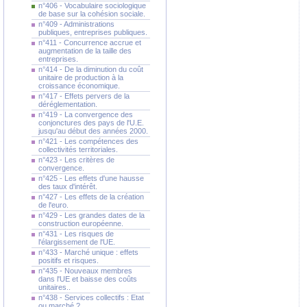
n°406 - Vocabulaire sociologique
de base sur la cohésion sociale.
n°409 - Administrations
publiques, entreprises publiques.
n°411 - Concurrence accrue et
augmentation de la taille des
entreprises.
n°414 - De la diminution du coût
unitaire de production à la
croissance économique.
n°417 - Effets pervers de la
déréglementation.
n°419 - La convergence des
conjonctures des pays de l'U.E.
jusqu'au début des années 2000.
n°421 - Les compétences des
collectivités territoriales.
n°423 - Les critères de
convergence.
n°425 - Les effets d'une hausse
des taux d'intérêt.
n°427 - Les effets de la création
de l'euro.
n°429 - Les grandes dates de la
construction européenne.
n°431 - Les risques de
l'élargissement de l'UE.
n°433 - Marché unique : effets
positifs et risques.
n°435 - Nouveaux membres
dans l'UE et baisse des coûts
unitaires..
n°438 - Services collectifs : Etat
ou marché ?