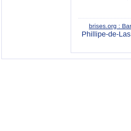
brises.org : B
Phillipe-de-La