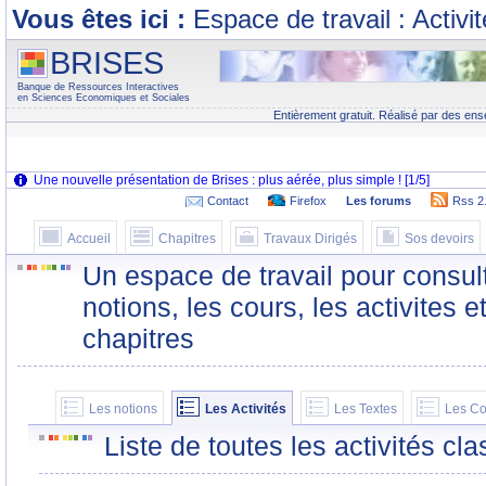
Vous êtes ici :
Espace de travail : Activi
BRISES
Banque de Ressources Interactives
en Sciences Economiques et Sociales
Entièrement gratuit. Réalisé par des ens
Contact
Firefox
Les forums
Rss 2
Accueil
Chapitres
Travaux Dirigés
Sos devoirs
Un espace de travail pour consult
notions, les cours, les activites e
chapitres
Les notions
Les Activités
Les Textes
Les Co
Liste de toutes les activités c