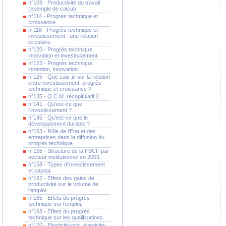
n°109 - Productivité du travail
(exemple de calcul)
n°114 - Progrès technique et
croissance.
n°118 - Progrès technique et
investissement : une relation
circulaire.
n°120 - Progrès technique,
innovation et investissement.
n°123 - Progrès technique,
invention, innovation.
n°125 - Que sais-je sur la relation
entre investissement, progrès
technique et croissance ?
n°135 - Q.C.M. récapitulatif 2
n°141 - Qu'est-ce que
l'investissement ?
n°145 - Qu'est-ce que le
développement durable ?
n°153 - Rôle de l'Etat et des
entreprises dans la diffusion du
progrès technique.
n°155 - Structure de la FBCF par
secteur institutionnel en 2003.
n°158 - Types d'investissement
et capital.
n°162 - Effets des gains de
productivité sur le volume de
l'emploi
n°165 - Effets du progrès
technique sur l'emploi.
n°168 - Effets du progrès
technique sur les qualifications.
n°170 - Elasticité-prix, élasticité-