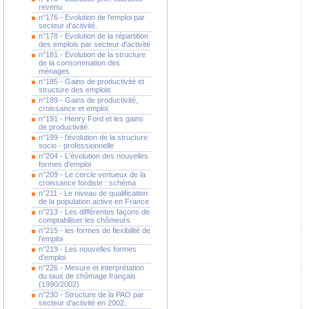
revenu
n°176 - Evolution de l'emploi par
secteur d'activité.
n°178 - Evolution de la répartition
des emplois par secteur d'activité
n°181 - Evolution de la structure
de la consommation des
ménages
n°185 - Gains de productivité et
structure des emplois
n°189 - Gains de productivité,
croissance et emploi.
n°191 - Henry Ford et les gains
de productivité.
n°199 - l'évolution de la structure
socio - professionnelle
n°204 - L'évolution des nouvelles
formes d'emploi
n°209 - Le cercle vertueux de la
croissance fordiste : schéma
n°211 - Le niveau de qualification
de la population active en France
n°213 - Les différentes façons de
comptabiliser les chômeurs
n°215 - les formes de flexibilité de
l'emploi
n°219 - Les nouvelles formes
d'emploi
n°226 - Mesure et interprétation
du taux de chômage français
(1990/2002)
n°230 - Structure de la PAO par
secteur d'activité en 2002.