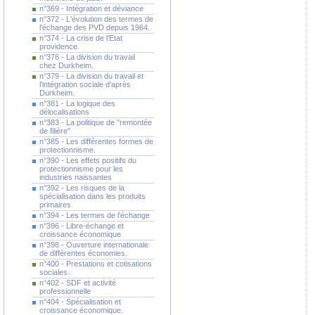
n°369 - Intégration et déviance
n°372 - L'évolution des termes de
l'échange des PVD depuis 1964.
n°374 - La crise de l'Etat
providence.
n°376 - La division du travail
chez Durkheim.
n°379 - La division du travail et
l'intégration sociale d'après
Durkheim.
n°381 - La logique des
délocalisations
n°383 - La politique de "remontée
de filière"
n°385 - Les différentes formes de
protectionnisme.
n°390 - Les effets positifs du
protectionnisme pour les
industries naissantes
n°392 - Les risques de la
spécialisation dans les produits
primaires
n°394 - Les termes de l'échange
n°396 - Libre-échange et
croissance économique
n°398 - Ouverture internationale
de différentes économies.
n°400 - Prestations et cotisations
sociales.
n°402 - SDF et activité
professionnelle
n°404 - Spécialisation et
croissance économique.