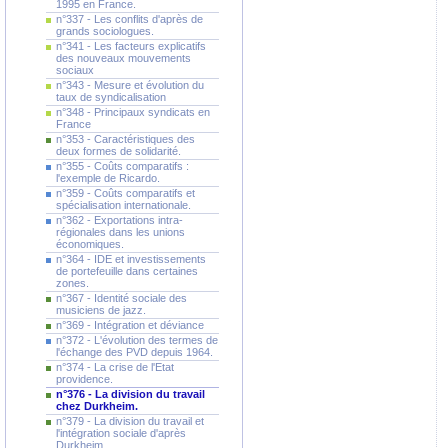
1995 en France.
n°337 - Les conflits d'après de
grands sociologues.
n°341 - Les facteurs explicatifs
des nouveaux mouvements
sociaux
n°343 - Mesure et évolution du
taux de syndicalisation
n°348 - Principaux syndicats en
France
n°353 - Caractéristiques des
deux formes de solidarité.
n°355 - Coûts comparatifs :
l'exemple de Ricardo.
n°359 - Coûts comparatifs et
spécialisation internationale.
n°362 - Exportations intra-
régionales dans les unions
économiques.
n°364 - IDE et investissements
de portefeuille dans certaines
zones.
n°367 - Identité sociale des
musiciens de jazz.
n°369 - Intégration et déviance
n°372 - L'évolution des termes de
l'échange des PVD depuis 1964.
n°374 - La crise de l'Etat
providence.
n°376 - La division du travail
chez Durkheim.
n°379 - La division du travail et
l'intégration sociale d'après
Durkheim.