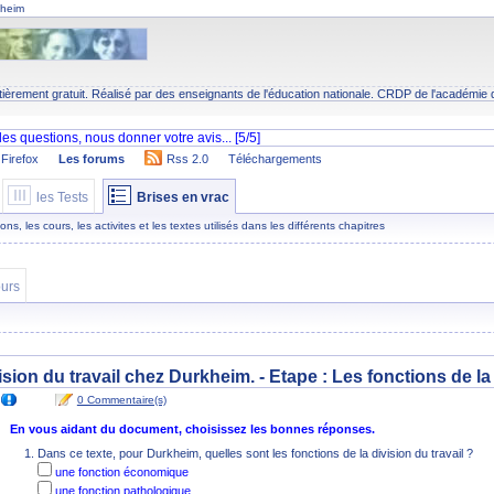
kheim
tièrement gratuit. Réalisé par des enseignants de l'éducation nationale.
CRDP
de l'académie 
Firefox
Les forums
Rss 2.0
Téléchargements
les Tests
Brises en vrac
s, les cours, les activites et les textes utilisés dans les différents chapitres
urs
vision du travail chez Durkheim. - Etape :
Les fonctions de la
0 Commentaire(s)
En vous aidant du document, choisissez les bonnes réponses.
Dans ce texte, pour Durkheim, quelles sont les fonctions de la division du travail ?
une fonction économique
une fonction pathologique