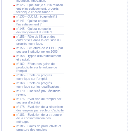
invention, innovation.
n°125 - Que sait-je sur la relation
entre investissement, progrès
technique et croissance ?
n°135 - Q.C.M. récapitulatif 2
n°141 - Qu'est-ce que
l'investissement ?
n°145 - Qu'est-ce que le
développement durable ?
n°153 - Rôle de l'Etat et des
entreprises dans la diffusion du
progrès technique.
n°155 - Structure de la FBCF par
secteur institutionnel en 2003.
n°158 - Types d'investissement
et capital.
n°162 - Effets des gains de
productivité sur le volume de
l'emploi
n°165 - Effets du progrès
technique sur l'emploi.
n°168 - Effets du progrès
technique sur les qualifications.
n°170 - Elasticité-prix, élasticité-
revenu
n°176 - Evolution de l'emploi par
secteur d'activité.
n°178 - Evolution de la répartition
des emplois par secteur d'activité
n°181 - Evolution de la structure
de la consommation des
ménages
n°185 - Gains de productivité et
structure des emplois