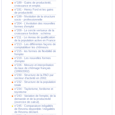
n°189 - Gains de productivité,
croissance et emploi.
n°191 - Henry Ford et les gains
de productivité.
n°199 - l'évolution de la structure
socio - professionnelle
n°204 - L'évolution des nouvelles
formes d'emploi
n°209 - Le cercle vertueux de la
croissance fordiste : schéma
n°211 - Le niveau de qualification
de la population active en France
n°213 - Les différentes façons de
comptabiliser les chômeurs
n°215 - les formes de flexibilité de
l'emploi
n°219 - Les nouvelles formes
d'emploi
n°226 - Mesure et interprétation
du taux de chômage français
(1990/2002)
n°230 - Structure de la PAO par
secteur d'activité en 2002.
n°232 - Structure de la population
totale
n°234 - Taylorisme, fordisme et
toyotisme
n°243 - Variation de l'emploi, de la
demande et de la productivité
(exercice de calcul).
n°245 - Comparaison inégalités
de Revenu disponible / inégalités
de Revenu déclaré.