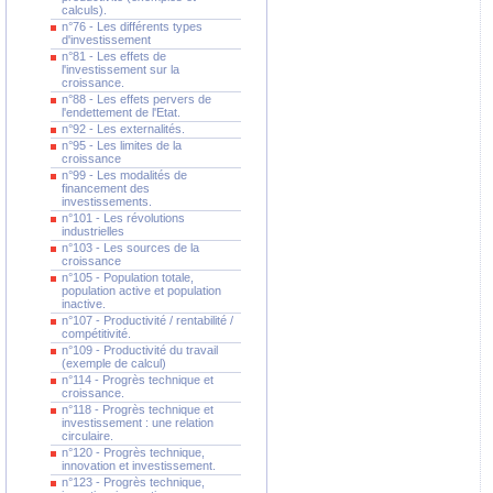
calculs).
n°76 - Les différents types
d'investissement
n°81 - Les effets de
l'investissement sur la
croissance.
n°88 - Les effets pervers de
l'endettement de l'Etat.
n°92 - Les externalités.
n°95 - Les limites de la
croissance
n°99 - Les modalités de
financement des
investissements.
n°101 - Les révolutions
industrielles
n°103 - Les sources de la
croissance
n°105 - Population totale,
population active et population
inactive.
n°107 - Productivité / rentabilité /
compétitivité.
n°109 - Productivité du travail
(exemple de calcul)
n°114 - Progrès technique et
croissance.
n°118 - Progrès technique et
investissement : une relation
circulaire.
n°120 - Progrès technique,
innovation et investissement.
n°123 - Progrès technique,