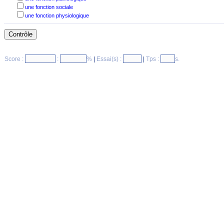
une fonction sociale
une fonction physiologique
Score :
:
%
|
Essai(s) :
|
Tps :
s.