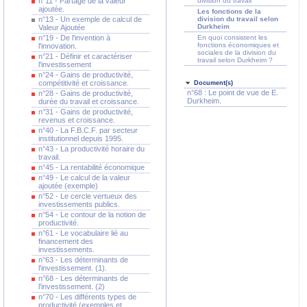
n°11 - Partage de la valeur
division du travail
ajoutée.
Les fonctions de la
n°13 - Un exemple de calcul de
division du travail selon
Durkheim
Valeur Ajoutée
n°19 - De l'invention à
En quoi consistent les
fonctions économiques et
l'innovation.
sociales de la division du
n°21 - Définir et caractériser
travail selon Durkheim ?
l'investissement
n°24 - Gains de productivité,
compétitivité et croissance.
Document(s)
n°68 : Le point de vue de E.
n°28 - Gains de productivité,
Durkheim.
durée du travail et croissance.
n°31 - Gains de productivité,
revenus et croissance.
n°40 - La F.B.C.F. par secteur
institutionnel depuis 1995.
n°43 - La productivité horaire du
travail.
n°45 - La rentabilité économique
n°49 - Le calcul de la valeur
ajoutée (exemple)
n°52 - Le cercle vertueux des
investissements publics.
n°54 - Le contour de la notion de
productivité.
n°61 - Le vocabulaire lié au
financement des
investissements.
n°63 - Les déterminants de
l'investissement. (1).
n°68 - Les déterminants de
l'investissement. (2)
n°70 - Les différents types de
productivité (exemples et