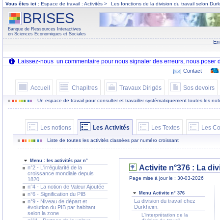
Vous êtes ici :
Espace de travail : Activités >
Les fonctions de la division du travail selon Dur
BRISES
Banque de Ressources Interactives
en Sciences Economiques et Sociales
En
Contact
Accueil
Chapitres
Travaux Dirigés
Sos devoirs
Un espace de travail pour consulter et travailler systématiquement toutes les notion
Les notions
Les Activités
Les Textes
Les Co
Liste de toutes les activités classées par numéro croissant
Menu : les activités par n°
Activite n°376 : La di
n°2 - L'irrégularité de la
croissance mondiale depuis
Page mise à jour le : 30-03-2026
1820.
n°4 - La notion de Valeur Ajoutée
Menu Activite n° 376
n°6 - Signification du PIB
La division du travail chez
n°9 - Niveau de départ et
Durkheim.
évolution du PIB par habitant
selon la zone
L'interprétation de la