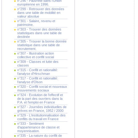
n°296 - Pauvreté dans l'Union
européenne en 1996.
n°299 - Retrouver des données
dans une table de mobilité en
valeur absolue
n°301 - Salaire, revenu et
patrimoine.
n°303 - Trouver des données
statistiques dans une table de
destinée
n°305 - Trouver la bonne donnée
statistique dans une table de
recrutement.
n°307 - Illustration action
collective et conflit social
n°309 - Classes et lutte des
classes
n°315 - Conflit et rationalité:
l'analyse d'Hirschman
n°317 - Conflit et rationalité:
l'analyse d'Olson
n°320 - Conflit social et nouveaux
mouvements sociaux
n°324 - Evolution de l'effectif et
de la part des ouvriers dans la
P.A. et l'emploi en France
n°327 - Journées individuelles de
grèves en France, 1952 / 2000
n°329 - L'institutionnalisation des
conflits du travail en France
n°333 - Sentiment
d'appartenance de classe et
moyennisation.
n°335 - La nature du conflit de