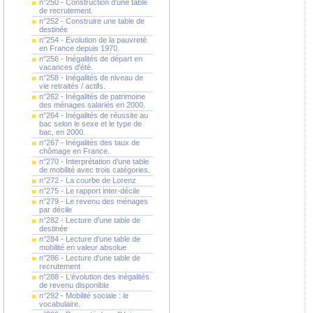
n°250 - Construction d'une table
de recrutement.
n°252 - Construire une table de
destinée
n°254 - Evolution de la pauvreté
en France depuis 1970.
n°256 - Inégalités de départ en
vacances d'été.
n°258 - Inégalités de niveau de
vie retraités / actifs.
n°262 - Inégalités de patrimoine
des ménages salariés en 2000.
n°264 - Inégalités de réussite au
bac selon le sexe et le type de
bac, en 2000.
n°267 - Inégalités des taux de
chômage en France.
n°270 - Interprétation d'une table
de mobilité avec trois catégories.
n°272 - La courbe de Lorenz
n°275 - Le rapport inter-décile
n°279 - Le revenu des ménages
par décile
n°282 - Lecture d'une table de
destinée
n°284 - Lecture d'une table de
mobilité en valeur absolue
n°286 - Lecture d'une table de
recrutement
n°288 - L'évolution des inégalités
de revenu disponible
n°292 - Mobilité sociale : le
vocabulaire.