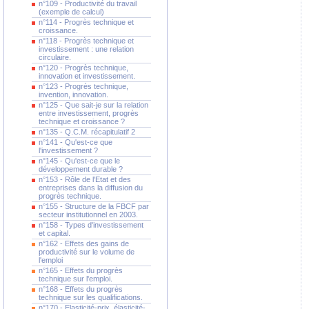
n°109 - Productivité du travail
(exemple de calcul)
n°114 - Progrès technique et
croissance.
n°118 - Progrès technique et
investissement : une relation
circulaire.
n°120 - Progrès technique,
innovation et investissement.
n°123 - Progrès technique,
invention, innovation.
n°125 - Que sait-je sur la relation
entre investissement, progrès
technique et croissance ?
n°135 - Q.C.M. récapitulatif 2
n°141 - Qu'est-ce que
l'investissement ?
n°145 - Qu'est-ce que le
développement durable ?
n°153 - Rôle de l'Etat et des
entreprises dans la diffusion du
progrès technique.
n°155 - Structure de la FBCF par
secteur institutionnel en 2003.
n°158 - Types d'investissement
et capital.
n°162 - Effets des gains de
productivité sur le volume de
l'emploi
n°165 - Effets du progrès
technique sur l'emploi.
n°168 - Effets du progrès
technique sur les qualifications.
n°170 - Elasticité-prix, élasticité-