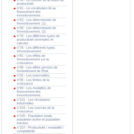
n°54 - Le contour de la notion de
productivité.
n°61 - Le vocabulaire lié au
financement des
investissements.
n°63 - Les déterminants de
l'investissement. (1).
n°68 - Les déterminants de
l'investissement. (2)
n°70 - Les différents types de
productivité (exemples et
calculs).
n°76 - Les différents types
d'investissement
n°81 - Les effets de
l'investissement sur la
croissance.
n°88 - Les effets pervers de
l'endettement de l'Etat.
n°92 - Les externalités.
n°95 - Les limites de la
croissance
n°99 - Les modalités de
financement des
investissements.
n°101 - Les révolutions
industrielles
n°103 - Les sources de la
croissance
n°105 - Population totale,
population active et population
inactive.
n°107 - Productivité / rentabilité /
compétitivité.