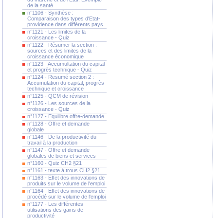
de la santé
n°1106 - Synthèse :
Comparaison des types d'Etat-
providence dans différents pays
n°1121 - Les limites de la
croissance - Quiz
n°1122 - Résumer la section :
sources et des limites de la
croissance économique
n°1123 - Accumultation du capital
et progrès technique - Quiz
n°1124 - Resumé section 2 :
Accumulation du capital, progrès
technique et croissance
n°1125 - QCM de révision
n°1126 - Les sources de la
croissance - Quiz
n°1127 - Equilibre offre-demande
n°1128 - Offre et demande
globale
n°1146 - De la productivité du
travail à la production
n°1147 - Offre et demande
globales de biens et services
n°1160 - Quiz CH2 §21
n°1161 - texte à trous CH2 §21
n°1163 - Effet des innovations de
produits sur le volume de l'emploi
n°1164 - Effet des innovations de
procédé sur le volume de l'emploi
n°1177 - Les différentes
utilisations des gains de
productivité