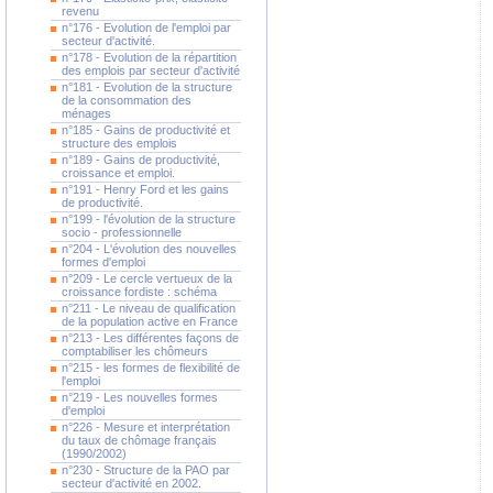
revenu
n°176 - Evolution de l'emploi par
secteur d'activité.
n°178 - Evolution de la répartition
des emplois par secteur d'activité
n°181 - Evolution de la structure
de la consommation des
ménages
n°185 - Gains de productivité et
structure des emplois
n°189 - Gains de productivité,
croissance et emploi.
n°191 - Henry Ford et les gains
de productivité.
n°199 - l'évolution de la structure
socio - professionnelle
n°204 - L'évolution des nouvelles
formes d'emploi
n°209 - Le cercle vertueux de la
croissance fordiste : schéma
n°211 - Le niveau de qualification
de la population active en France
n°213 - Les différentes façons de
comptabiliser les chômeurs
n°215 - les formes de flexibilité de
l'emploi
n°219 - Les nouvelles formes
d'emploi
n°226 - Mesure et interprétation
du taux de chômage français
(1990/2002)
n°230 - Structure de la PAO par
secteur d'activité en 2002.