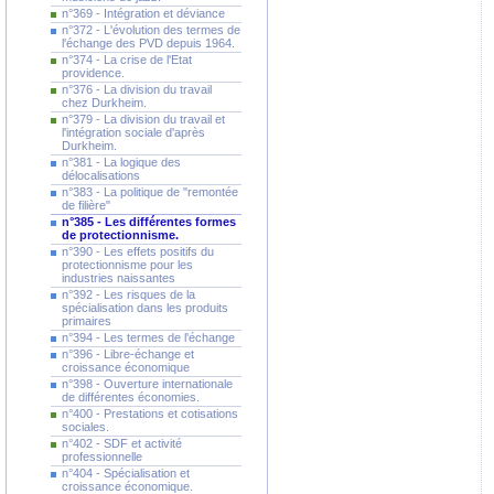
n°369 - Intégration et déviance
n°372 - L'évolution des termes de
l'échange des PVD depuis 1964.
n°374 - La crise de l'Etat
providence.
n°376 - La division du travail
chez Durkheim.
n°379 - La division du travail et
l'intégration sociale d'après
Durkheim.
n°381 - La logique des
délocalisations
n°383 - La politique de "remontée
de filière"
n°385 - Les différentes formes
de protectionnisme.
n°390 - Les effets positifs du
protectionnisme pour les
industries naissantes
n°392 - Les risques de la
spécialisation dans les produits
primaires
n°394 - Les termes de l'échange
n°396 - Libre-échange et
croissance économique
n°398 - Ouverture internationale
de différentes économies.
n°400 - Prestations et cotisations
sociales.
n°402 - SDF et activité
professionnelle
n°404 - Spécialisation et
croissance économique.