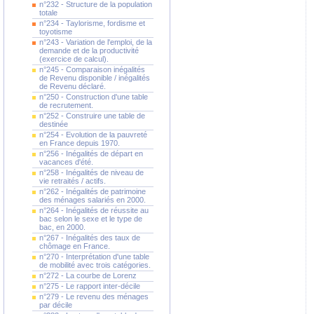
n°232 - Structure de la population
totale
n°234 - Taylorisme, fordisme et
toyotisme
n°243 - Variation de l'emploi, de la
demande et de la productivité
(exercice de calcul).
n°245 - Comparaison inégalités
de Revenu disponible / inégalités
de Revenu déclaré.
n°250 - Construction d'une table
de recrutement.
n°252 - Construire une table de
destinée
n°254 - Evolution de la pauvreté
en France depuis 1970.
n°256 - Inégalités de départ en
vacances d'été.
n°258 - Inégalités de niveau de
vie retraités / actifs.
n°262 - Inégalités de patrimoine
des ménages salariés en 2000.
n°264 - Inégalités de réussite au
bac selon le sexe et le type de
bac, en 2000.
n°267 - Inégalités des taux de
chômage en France.
n°270 - Interprétation d'une table
de mobilité avec trois catégories.
n°272 - La courbe de Lorenz
n°275 - Le rapport inter-décile
n°279 - Le revenu des ménages
par décile