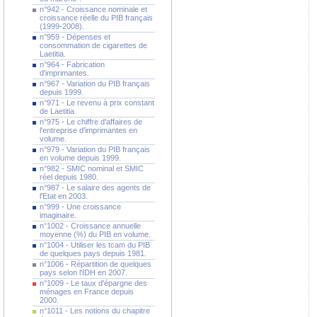
n°942 - Croissance nominale et
croissance réelle du PIB français
(1999-2008).
n°959 - Dépenses et
consommation de cigarettes de
Laetitia.
n°964 - Fabrication
d'imprimantes.
n°967 - Variation du PIB français
depuis 1999.
n°971 - Le revenu à prix constant
de Laetitia
n°975 - Le chiffre d'affaires de
l'entreprise d'imprimantes en
volume.
n°979 - Variation du PIB français
en volume depuis 1999.
n°982 - SMIC nominal et SMIC
réel depuis 1980.
n°987 - Le salaire des agents de
l'Etat en 2003.
n°999 - Une croissance
imaginaire.
n°1002 - Croissance annuelle
moyenne (%) du PIB en volume.
n°1004 - Utiliser les tcam du PIB
de quelques pays depuis 1981.
n°1006 - Répartition de quelques
pays selon l'IDH en 2007.
n°1009 - Le taux d'épargne des
ménages en France depuis
2000.
n°1011 - Les notions du chapitre