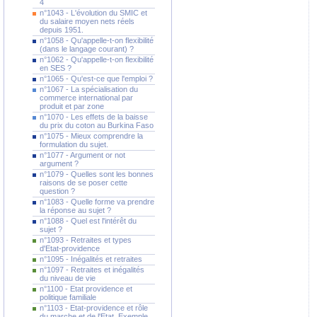
4
n°1043 - L'évolution du SMIC et
du salaire moyen nets réels
depuis 1951.
n°1058 - Qu'appelle-t-on flexibilité
(dans le langage courant) ?
n°1062 - Qu'appelle-t-on flexibilité
en SES ?
n°1065 - Qu'est-ce que l'emploi ?
n°1067 - La spécialisation du
commerce international par
produit et par zone
n°1070 - Les effets de la baisse
du prix du coton au Burkina Faso
n°1075 - Mieux comprendre la
formulation du sujet.
n°1077 - Argument or not
argument ?
n°1079 - Quelles sont les bonnes
raisons de se poser cette
question ?
n°1083 - Quelle forme va prendre
la réponse au sujet ?
n°1088 - Quel est l'intérêt du
sujet ?
n°1093 - Retraites et types
d'Etat-providence
n°1095 - Inégalités et retraites
n°1097 - Retraites et inégalités
du niveau de vie
n°1100 - Etat providence et
politique familiale
n°1103 - Etat-providence et rôle
du marche et de l'Etat. Exemple