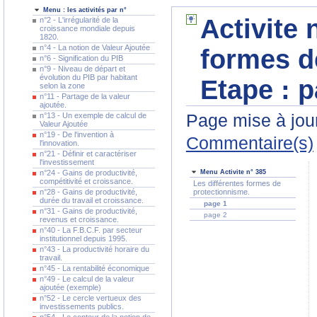
Menu : les activités par n°
Activite 
n°2 - L'irrégularité de la
croissance mondiale depuis
1820.
n°4 - La notion de Valeur Ajoutée
formes d
n°6 - Signification du PIB
n°9 - Niveau de départ et
évolution du PIB par habitant
Etape :
p
selon la zone
n°11 - Partage de la valeur
ajoutée.
Page mise à jour
n°13 - Un exemple de calcul de
Valeur Ajoutée
n°19 - De l'invention à
Commentaire(s)
l'innovation.
n°21 - Définir et caractériser
l'investissement
n°24 - Gains de productivité,
Menu Activite n° 385
compétitivité et croissance.
Les différentes formes de
n°28 - Gains de productivité,
protectionnisme.
durée du travail et croissance.
page 1
n°31 - Gains de productivité,
page 2
revenus et croissance.
n°40 - La F.B.C.F. par secteur
institutionnel depuis 1995.
n°43 - La productivité horaire du
travail.
n°45 - La rentabilité économique
n°49 - Le calcul de la valeur
ajoutée (exemple)
n°52 - Le cercle vertueux des
investissements publics.