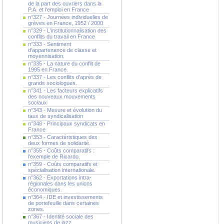
de la part des ouvriers dans la
P.A. et l'emploi en France
n°327 - Journées individuelles de
grèves en France, 1952 / 2000
n°329 - L'institutionnalisation des
conflits du travail en France
n°333 - Sentiment
d'appartenance de classe et
moyennisation.
n°335 - La nature du conflit de
1995 en France.
n°337 - Les conflits d'après de
grands sociologues.
n°341 - Les facteurs explicatifs
des nouveaux mouvements
sociaux
n°343 - Mesure et évolution du
taux de syndicalisation
n°348 - Principaux syndicats en
France
n°353 - Caractéristiques des
deux formes de solidarité.
n°355 - Coûts comparatifs :
l'exemple de Ricardo.
n°359 - Coûts comparatifs et
spécialisation internationale.
n°362 - Exportations intra-
régionales dans les unions
économiques.
n°364 - IDE et investissements
de portefeuille dans certaines
zones.
n°367 - Identité sociale des
musiciens de jazz.