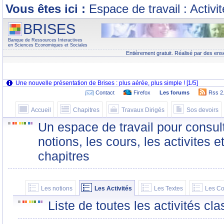
Vous êtes ici :
Espace de travail : Activi
BRISES
Banque de Ressources Interactives
en Sciences Economiques et Sociales
Entièrement gratuit. Réalisé par des ens
Contact
Firefox
Les forums
Rss 2
Accueil
Chapitres
Travaux Dirigés
Sos devoirs
Un espace de travail pour consult
notions, les cours, les activites e
chapitres
Les notions
Les Activités
Les Textes
Les Co
Liste de toutes les activités c