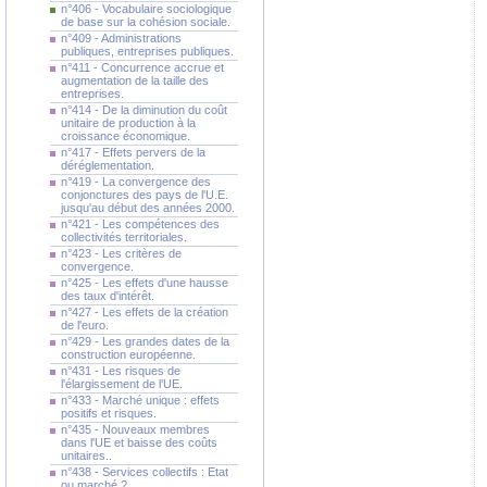
n°406 - Vocabulaire sociologique
de base sur la cohésion sociale.
n°409 - Administrations
publiques, entreprises publiques.
n°411 - Concurrence accrue et
augmentation de la taille des
entreprises.
n°414 - De la diminution du coût
unitaire de production à la
croissance économique.
n°417 - Effets pervers de la
déréglementation.
n°419 - La convergence des
conjonctures des pays de l'U.E.
jusqu'au début des années 2000.
n°421 - Les compétences des
collectivités territoriales.
n°423 - Les critères de
convergence.
n°425 - Les effets d'une hausse
des taux d'intérêt.
n°427 - Les effets de la création
de l'euro.
n°429 - Les grandes dates de la
construction européenne.
n°431 - Les risques de
l'élargissement de l'UE.
n°433 - Marché unique : effets
positifs et risques.
n°435 - Nouveaux membres
dans l'UE et baisse des coûts
unitaires..
n°438 - Services collectifs : Etat
ou marché ?