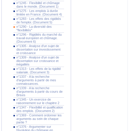
n°1245 - Flexibilité et chômage
dans le monde. (Document 1)
n°1275 - Les emplois à durée
limitée en France. (Document 4)
n°1283 - Les effets des rigidités
de l'emploi. (Document 5)
n°1290 - La diversité des
"flexibilités"
n°1296 - Rigidités du marché du
travail européen et chômage.
(Document 6)
n°1305 - Analyse d'un sujet de
dissertation sur investissement
et croissance
n°1309 - Analyse d'un sujet de
dissertation sur croissance et
inégalités
n°1313 - Les effets de la rigidité
salariale. (Document 3)
n°1337 - A la recherche
d'arguments à partir de mes
connaissances.
n°1339 - A la recherche
d'arguments à partir du cours de
Brises
n°1345 - Un exercice de
raisonnement sur le chapitre 2
n°1347 - Flexibilité et qualification
des emplois. (Document 2)
n°1369 - Comment ordonner les
arguments au sein de chaque
partie ?
n°1376 - Argumenter sur
l'évolution du chômage en