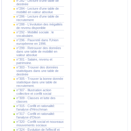
n°282 - Lecture d'une table de
destinée
n°284 - Lecture d'une table de
mobilité en valeur absolue
n°286 - Lecture d'une table de
recrutement
n°288 - L'évolution des inégalités
de revenu disponible
n°292 - Mobilité sociale : le
vocabulaire.
n°296 - Pauvreté dans l'Union
européenne en 1996.
n°299 - Retrouver des données
dans une table de mobilité en
valeur absolue
n°301 - Salaire, revenu et
patrimoine.
n°303 - Trouver des données
statistiques dans une table de
destinée
n°305 - Trouver la bonne donnée
statistique dans une table de
recrutement.
n°307 - Illustration action
collective et conflit social
n°309 - Classes et lutte des
classes
n°315 - Conflit et rationalité:
l'analyse d'Hirschman
n°317 - Conflit et rationalité:
l'analyse d'Olson
n°320 - Conflit social et nouveaux
mouvements sociaux
n°324 - Evolution de l'effectif et