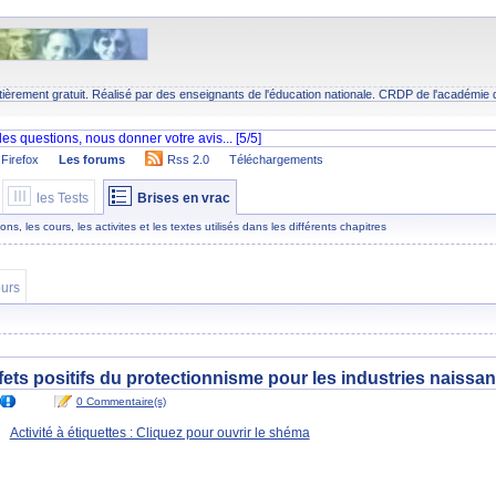
tièrement gratuit. Réalisé par des enseignants de l'éducation nationale.
CRDP
de l'académie 
Firefox
Les forums
Rss 2.0
Téléchargements
les Tests
Brises en vrac
s, les cours, les activites et les textes utilisés dans les différents chapitres
urs
ffets positifs du protectionnisme pour les industries naissan
0 Commentaire(s)
Activité à étiquettes : Cliquez pour ouvrir le shéma