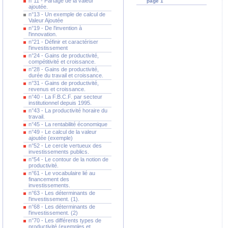
n°11 - Partage de la valeur
page 1
ajoutée.
n°13 - Un exemple de calcul de
Valeur Ajoutée
n°19 - De l'invention à
l'innovation.
n°21 - Définir et caractériser
l'investissement
n°24 - Gains de productivité,
compétitivité et croissance.
n°28 - Gains de productivité,
durée du travail et croissance.
n°31 - Gains de productivité,
revenus et croissance.
n°40 - La F.B.C.F. par secteur
institutionnel depuis 1995.
n°43 - La productivité horaire du
travail.
n°45 - La rentabilité économique
n°49 - Le calcul de la valeur
ajoutée (exemple)
n°52 - Le cercle vertueux des
investissements publics.
n°54 - Le contour de la notion de
productivité.
n°61 - Le vocabulaire lié au
financement des
investissements.
n°63 - Les déterminants de
l'investissement. (1).
n°68 - Les déterminants de
l'investissement. (2)
n°70 - Les différents types de
productivité (exemples et