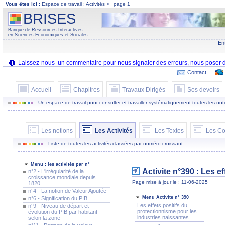
Vous êtes ici :
Espace de travail : Activités >
page 1
BRISES
Banque de Ressources Interactives
en Sciences Economiques et Sociales
En
Contact
Accueil
Chapitres
Travaux Dirigés
Sos devoirs
Un espace de travail pour consulter et travailler systématiquement toutes les notion
Les notions
Les Activités
Les Textes
Les Co
Liste de toutes les activités classées par numéro croissant
Menu : les activités par n°
Activite n°390 : Les e
n°2 - L'irrégularité de la
croissance mondiale depuis
Page mise à jour le : 11-06-2025
1820.
n°4 - La notion de Valeur Ajoutée
Menu Activite n° 390
n°6 - Signification du PIB
Les effets positifs du
n°9 - Niveau de départ et
protectionnisme pour les
évolution du PIB par habitant
industries naissantes
selon la zone