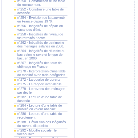
n°250 - Construction d'une table
de recrutement.
n°252 - Construire une table de
destinée
n°254 - Evolution de la pauvreté
en France depuis 1970.
n°256 - Inégalités de départ en
vacances d'été.
n°258 - Inégalités de niveau de
vie retraités / actifs.
n°262 - Inégalités de patrimoine
des ménages salariés en 2000.
n°264 - Inégalités de réussite au
bac selon le sexe et le type de
bac, en 2000.
n°267 - Inégalités des taux de
chômage en France.
n°270 - Interprétation d'une table
de mobilité avec trois catégories.
n°272 - La courbe de Lorenz
n°275 - Le rapport inter-décile
n°279 - Le revenu des ménages
par décile
n°282 - Lecture d'une table de
destinée
n°284 - Lecture d'une table de
mobilité en valeur absolue
n°286 - Lecture d'une table de
recrutement
n°288 - L'évolution des inégalités
de revenu disponible
n°292 - Mobilité sociale : le
vocabulaire.