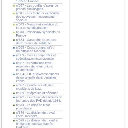
1995 en France.
n°337 - Les conflits d'après de
grands sociologues.
n°341 - Les facteurs explicatifs
des nouveaux mouvements
sociaux
n°343 - Mesure et évolution du
taux de syndicalisation
n°348 - Principaux syndicats en
France
n°353 - Caractéristiques des
deux formes de solidarité.
n°355 - Coûts comparatifs :
l'exemple de Ricardo.
n°359 - Coûts comparatifs et
spécialisation internationale.
n°362 - Exportations intra-
régionales dans les unions
économiques.
n°364 - IDE et investissements
de portefeuille dans certaines
zones.
n°367 - Identité sociale des
musiciens de jazz.
n°369 - Intégration et déviance
n°372 - L'évolution des termes de
l'échange des PVD depuis 1964.
n°374 - La crise de l'Etat
providence.
n°376 - La division du travail
chez Durkheim.
n°379 - La division du travail et
l'intégration sociale d'après
Durkheim.