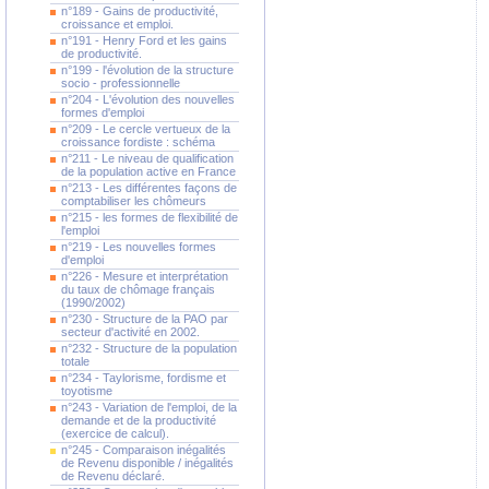
n°189 - Gains de productivité,
croissance et emploi.
n°191 - Henry Ford et les gains
de productivité.
n°199 - l'évolution de la structure
socio - professionnelle
n°204 - L'évolution des nouvelles
formes d'emploi
n°209 - Le cercle vertueux de la
croissance fordiste : schéma
n°211 - Le niveau de qualification
de la population active en France
n°213 - Les différentes façons de
comptabiliser les chômeurs
n°215 - les formes de flexibilité de
l'emploi
n°219 - Les nouvelles formes
d'emploi
n°226 - Mesure et interprétation
du taux de chômage français
(1990/2002)
n°230 - Structure de la PAO par
secteur d'activité en 2002.
n°232 - Structure de la population
totale
n°234 - Taylorisme, fordisme et
toyotisme
n°243 - Variation de l'emploi, de la
demande et de la productivité
(exercice de calcul).
n°245 - Comparaison inégalités
de Revenu disponible / inégalités
de Revenu déclaré.