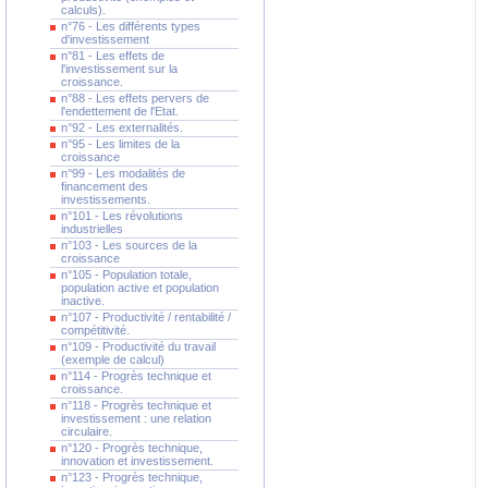
calculs).
n°76 - Les différents types
d'investissement
n°81 - Les effets de
l'investissement sur la
croissance.
n°88 - Les effets pervers de
l'endettement de l'Etat.
n°92 - Les externalités.
n°95 - Les limites de la
croissance
n°99 - Les modalités de
financement des
investissements.
n°101 - Les révolutions
industrielles
n°103 - Les sources de la
croissance
n°105 - Population totale,
population active et population
inactive.
n°107 - Productivité / rentabilité /
compétitivité.
n°109 - Productivité du travail
(exemple de calcul)
n°114 - Progrès technique et
croissance.
n°118 - Progrès technique et
investissement : une relation
circulaire.
n°120 - Progrès technique,
innovation et investissement.
n°123 - Progrès technique,