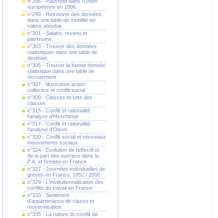
n°296 - Pauvreté dans l'Union
européenne en 1996.
n°299 - Retrouver des données
dans une table de mobilité en
valeur absolue
n°301 - Salaire, revenu et
patrimoine.
n°303 - Trouver des données
statistiques dans une table de
destinée
n°305 - Trouver la bonne donnée
statistique dans une table de
recrutement.
n°307 - Illustration action
collective et conflit social
n°309 - Classes et lutte des
classes
n°315 - Conflit et rationalité:
l'analyse d'Hirschman
n°317 - Conflit et rationalité:
l'analyse d'Olson
n°320 - Conflit social et nouveaux
mouvements sociaux
n°324 - Evolution de l'effectif et
de la part des ouvriers dans la
P.A. et l'emploi en France
n°327 - Journées individuelles de
grèves en France, 1952 / 2000
n°329 - L'institutionnalisation des
conflits du travail en France
n°333 - Sentiment
d'appartenance de classe et
moyennisation.
n°335 - La nature du conflit de