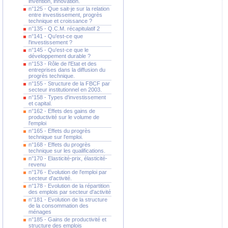
invention, innovation.
n°125 - Que sait-je sur la relation
entre investissement, progrès
technique et croissance ?
n°135 - Q.C.M. récapitulatif 2
n°141 - Qu'est-ce que
l'investissement ?
n°145 - Qu'est-ce que le
développement durable ?
n°153 - Rôle de l'Etat et des
entreprises dans la diffusion du
progrès technique.
n°155 - Structure de la FBCF par
secteur institutionnel en 2003.
n°158 - Types d'investissement
et capital.
n°162 - Effets des gains de
productivité sur le volume de
l'emploi
n°165 - Effets du progrès
technique sur l'emploi.
n°168 - Effets du progrès
technique sur les qualifications.
n°170 - Elasticité-prix, élasticité-
revenu
n°176 - Evolution de l'emploi par
secteur d'activité.
n°178 - Evolution de la répartition
des emplois par secteur d'activité
n°181 - Evolution de la structure
de la consommation des
ménages
n°185 - Gains de productivité et
structure des emplois