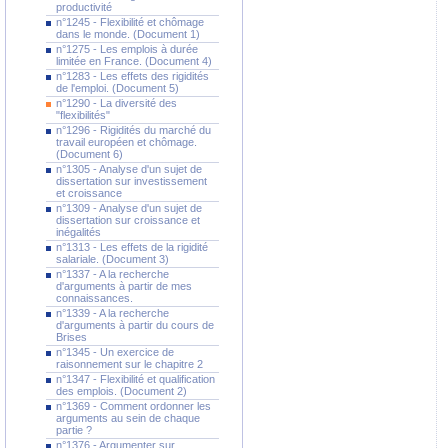
productivité
n°1245 - Flexibilité et chômage
dans le monde. (Document 1)
n°1275 - Les emplois à durée
limitée en France. (Document 4)
n°1283 - Les effets des rigidités
de l'emploi. (Document 5)
n°1290 - La diversité des
"flexibilités"
n°1296 - Rigidités du marché du
travail européen et chômage.
(Document 6)
n°1305 - Analyse d'un sujet de
dissertation sur investissement
et croissance
n°1309 - Analyse d'un sujet de
dissertation sur croissance et
inégalités
n°1313 - Les effets de la rigidité
salariale. (Document 3)
n°1337 - A la recherche
d'arguments à partir de mes
connaissances.
n°1339 - A la recherche
d'arguments à partir du cours de
Brises
n°1345 - Un exercice de
raisonnement sur le chapitre 2
n°1347 - Flexibilité et qualification
des emplois. (Document 2)
n°1369 - Comment ordonner les
arguments au sein de chaque
partie ?
n°1376 - Argumenter sur