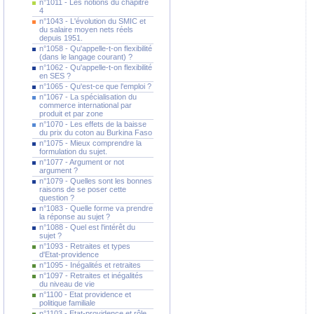
n°1011 - Les notions du chapitre
4
n°1043 - L'évolution du SMIC et
du salaire moyen nets réels
depuis 1951.
n°1058 - Qu'appelle-t-on flexibilité
(dans le langage courant) ?
n°1062 - Qu'appelle-t-on flexibilité
en SES ?
n°1065 - Qu'est-ce que l'emploi ?
n°1067 - La spécialisation du
commerce international par
produit et par zone
n°1070 - Les effets de la baisse
du prix du coton au Burkina Faso
n°1075 - Mieux comprendre la
formulation du sujet.
n°1077 - Argument or not
argument ?
n°1079 - Quelles sont les bonnes
raisons de se poser cette
question ?
n°1083 - Quelle forme va prendre
la réponse au sujet ?
n°1088 - Quel est l'intérêt du
sujet ?
n°1093 - Retraites et types
d'Etat-providence
n°1095 - Inégalités et retraites
n°1097 - Retraites et inégalités
du niveau de vie
n°1100 - Etat providence et
politique familiale
n°1103 - Etat-providence et rôle