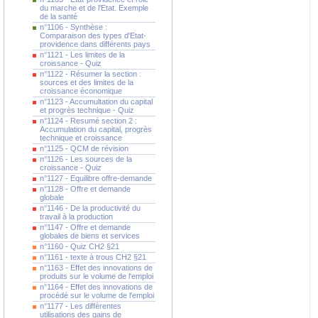
du marche et de l'Etat. Exemple
de la santé
n°1106 - Synthèse :
Comparaison des types d'Etat-
providence dans différents pays
n°1121 - Les limites de la
croissance - Quiz
n°1122 - Résumer la section :
sources et des limites de la
croissance économique
n°1123 - Accumultation du capital
et progrès technique - Quiz
n°1124 - Resumé section 2 :
Accumulation du capital, progrès
technique et croissance
n°1125 - QCM de révision
n°1126 - Les sources de la
croissance - Quiz
n°1127 - Equilibre offre-demande
n°1128 - Offre et demande
globale
n°1146 - De la productivité du
travail à la production
n°1147 - Offre et demande
globales de biens et services
n°1160 - Quiz CH2 §21
n°1161 - texte à trous CH2 §21
n°1163 - Effet des innovations de
produits sur le volume de l'emploi
n°1164 - Effet des innovations de
procédé sur le volume de l'emploi
n°1177 - Les différentes
utilisations des gains de