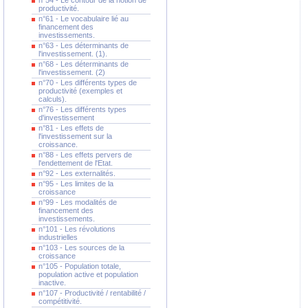
n°54 - Le contour de la notion de
productivité.
n°61 - Le vocabulaire lié au
financement des
investissements.
n°63 - Les déterminants de
l'investissement. (1).
n°68 - Les déterminants de
l'investissement. (2)
n°70 - Les différents types de
productivité (exemples et
calculs).
n°76 - Les différents types
d'investissement
n°81 - Les effets de
l'investissement sur la
croissance.
n°88 - Les effets pervers de
l'endettement de l'Etat.
n°92 - Les externalités.
n°95 - Les limites de la
croissance
n°99 - Les modalités de
financement des
investissements.
n°101 - Les révolutions
industrielles
n°103 - Les sources de la
croissance
n°105 - Population totale,
population active et population
inactive.
n°107 - Productivité / rentabilité /
compétitivité.