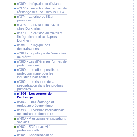
n°369 - Intégration et déviance
n°372 - L'évolution des termes de
l'échange des PVD depuis 1964.
n°374 - La crise de l'Etat
providence.
n°376 - La division du travail
chez Durkheim.
n°379 - La division du travail et
l'intégration sociale d'après
Durkheim.
n°381 - La logique des
délocalisations
n°383 - La politique de "remontée
de filière"
n°385 - Les différentes formes de
protectionnisme.
n°390 - Les effets positifs du
protectionnisme pour les
industries naissantes
n°392 - Les risques de la
spécialisation dans les produits
primaires
n°394 - Les termes de
l'échange
n°396 - Libre-échange et
croissance économique
n°398 - Ouverture internationale
de différentes économies.
n°400 - Prestations et cotisations
sociales.
n°402 - SDF et activité
professionnelle
n°404 - Spécialisation et