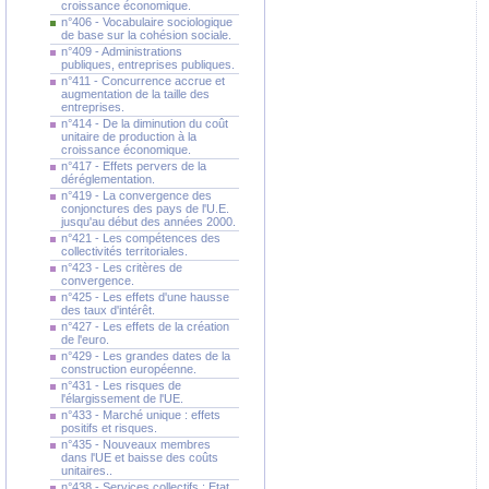
croissance économique.
n°406 - Vocabulaire sociologique
de base sur la cohésion sociale.
n°409 - Administrations
publiques, entreprises publiques.
n°411 - Concurrence accrue et
augmentation de la taille des
entreprises.
n°414 - De la diminution du coût
unitaire de production à la
croissance économique.
n°417 - Effets pervers de la
déréglementation.
n°419 - La convergence des
conjonctures des pays de l'U.E.
jusqu'au début des années 2000.
n°421 - Les compétences des
collectivités territoriales.
n°423 - Les critères de
convergence.
n°425 - Les effets d'une hausse
des taux d'intérêt.
n°427 - Les effets de la création
de l'euro.
n°429 - Les grandes dates de la
construction européenne.
n°431 - Les risques de
l'élargissement de l'UE.
n°433 - Marché unique : effets
positifs et risques.
n°435 - Nouveaux membres
dans l'UE et baisse des coûts
unitaires..
n°438 - Services collectifs : Etat