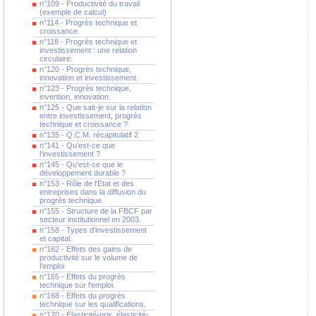
n°109 - Productivité du travail
(exemple de calcul)
n°114 - Progrès technique et
croissance.
n°118 - Progrès technique et
investissement : une relation
circulaire.
n°120 - Progrès technique,
innovation et investissement.
n°123 - Progrès technique,
invention, innovation.
n°125 - Que sait-je sur la relation
entre investissement, progrès
technique et croissance ?
n°135 - Q.C.M. récapitulatif 2
n°141 - Qu'est-ce que
l'investissement ?
n°145 - Qu'est-ce que le
développement durable ?
n°153 - Rôle de l'Etat et des
entreprises dans la diffusion du
progrès technique.
n°155 - Structure de la FBCF par
secteur institutionnel en 2003.
n°158 - Types d'investissement
et capital.
n°162 - Effets des gains de
productivité sur le volume de
l'emploi
n°165 - Effets du progrès
technique sur l'emploi.
n°168 - Effets du progrès
technique sur les qualifications.
n°170 - Elasticité-prix, élasticité-