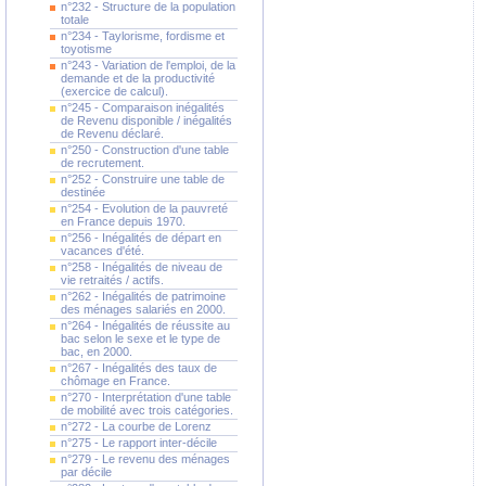
n°232 - Structure de la population
totale
n°234 - Taylorisme, fordisme et
toyotisme
n°243 - Variation de l'emploi, de la
demande et de la productivité
(exercice de calcul).
n°245 - Comparaison inégalités
de Revenu disponible / inégalités
de Revenu déclaré.
n°250 - Construction d'une table
de recrutement.
n°252 - Construire une table de
destinée
n°254 - Evolution de la pauvreté
en France depuis 1970.
n°256 - Inégalités de départ en
vacances d'été.
n°258 - Inégalités de niveau de
vie retraités / actifs.
n°262 - Inégalités de patrimoine
des ménages salariés en 2000.
n°264 - Inégalités de réussite au
bac selon le sexe et le type de
bac, en 2000.
n°267 - Inégalités des taux de
chômage en France.
n°270 - Interprétation d'une table
de mobilité avec trois catégories.
n°272 - La courbe de Lorenz
n°275 - Le rapport inter-décile
n°279 - Le revenu des ménages
par décile