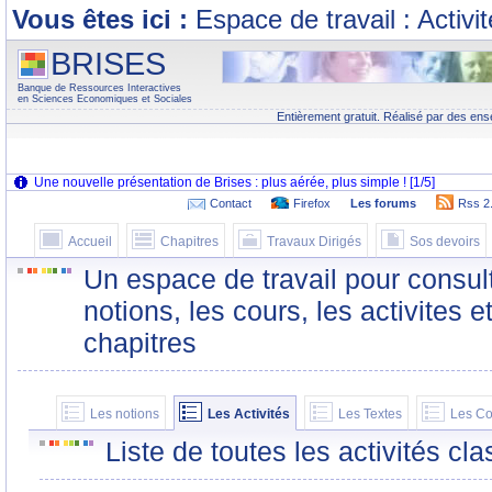
Vous êtes ici :
Espace de travail : Activi
BRISES
Banque de Ressources Interactives
en Sciences Economiques et Sociales
Entièrement gratuit. Réalisé par des ens
Contact
Firefox
Les forums
Rss 2
Accueil
Chapitres
Travaux Dirigés
Sos devoirs
Un espace de travail pour consult
notions, les cours, les activites e
chapitres
Les notions
Les Activités
Les Textes
Les Co
Liste de toutes les activités c