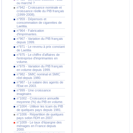
ou marché ?
n°942 - Croissance nominale et
croissance réelle du PIB français
(1999-2008).
n°959 - Dépenses et
consommation de cigarettes de
Laetitia.
n°964 - Fabrication
d'imprimantes.
n°967 - Variation du PIB français
depuis 1999.
n°971 - Le revenu à prix constant
de Laetitia
n°975 - Le chiffre d'affaires de
l'entreprise d'imprimantes en
volume.
n°979 - Variation du PIB français
en volume depuis 1999.
n°982 - SMIC nominal et SMIC
réel depuis 1980.
n°987 - Le salaire des agents de
l'Etat en 2003.
n°999 - Une croissance
imaginaire.
n°1002 - Croissance annuelle
moyenne (%) du PIB en volume.
n°1004 - Utiliser les tcam du PIB
de quelques pays depuis 1981.
n°1006 - Répartition de quelques
pays selon l'IDH en 2007.
n°1009 - Le taux d'épargne des
ménages en France depuis
2000.