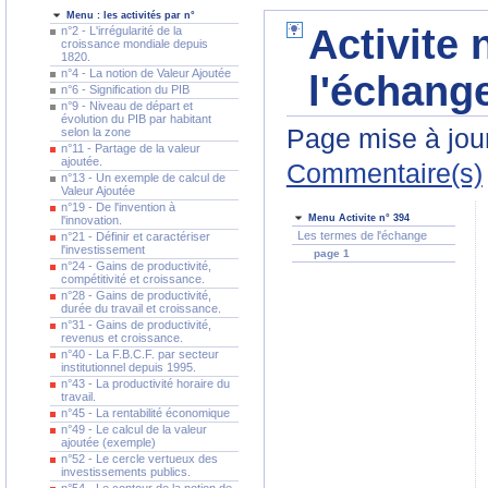
Menu : les activités par n°
Activite 
n°2 - L'irrégularité de la
croissance mondiale depuis
1820.
n°4 - La notion de Valeur Ajoutée
l'échange
n°6 - Signification du PIB
n°9 - Niveau de départ et
évolution du PIB par habitant
Page mise à jour
selon la zone
n°11 - Partage de la valeur
ajoutée.
Commentaire(s)
n°13 - Un exemple de calcul de
Valeur Ajoutée
n°19 - De l'invention à
Menu Activite n° 394
l'innovation.
Les termes de l'échange
n°21 - Définir et caractériser
l'investissement
page 1
n°24 - Gains de productivité,
compétitivité et croissance.
n°28 - Gains de productivité,
durée du travail et croissance.
n°31 - Gains de productivité,
revenus et croissance.
n°40 - La F.B.C.F. par secteur
institutionnel depuis 1995.
n°43 - La productivité horaire du
travail.
n°45 - La rentabilité économique
n°49 - Le calcul de la valeur
ajoutée (exemple)
n°52 - Le cercle vertueux des
investissements publics.