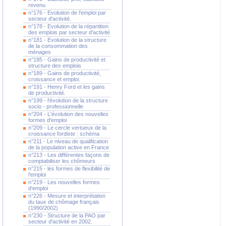
revenu
n°176 - Evolution de l'emploi par
secteur d'activité.
n°178 - Evolution de la répartition
des emplois par secteur d'activité
n°181 - Evolution de la structure
de la consommation des
ménages
n°185 - Gains de productivité et
structure des emplois
n°189 - Gains de productivité,
croissance et emploi.
n°191 - Henry Ford et les gains
de productivité.
n°199 - l'évolution de la structure
socio - professionnelle
n°204 - L'évolution des nouvelles
formes d'emploi
n°209 - Le cercle vertueux de la
croissance fordiste : schéma
n°211 - Le niveau de qualification
de la population active en France
n°213 - Les différentes façons de
comptabiliser les chômeurs
n°215 - les formes de flexibilité de
l'emploi
n°219 - Les nouvelles formes
d'emploi
n°226 - Mesure et interprétation
du taux de chômage français
(1990/2002)
n°230 - Structure de la PAO par
secteur d'activité en 2002.