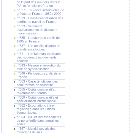
de la part des ouvriers dans la
P.A. et l'emploi en France
n°327 - Journées individuelles de
grèves en France, 1952 / 2000
n°329 - L'institutionnalisation des
conflits du travail en France
n°333 - Sentiment
d'appartenance de classe et
moyennisation.
n°335 - La nature du conflit de
1995 en France.
n°337 - Les conflits d'après de
grands sociologues.
n°341 - Les facteurs explicatifs
des nouveaux mouvements
sociaux
n°343 - Mesure et évolution du
taux de syndicalisation
n°348 - Principaux syndicats en
France
n°353 - Caractéristiques des
deux formes de solidarité.
n°355 - Coûts comparatifs :
l'exemple de Ricardo.
n°359 - Coûts comparatifs et
spécialisation internationale.
n°362 - Exportations intra-
régionales dans les unions
économiques.
n°364 - IDE et investissements
de portefeuille dans certaines
zones.
n°367 - Identité sociale des
musiciens de jazz.