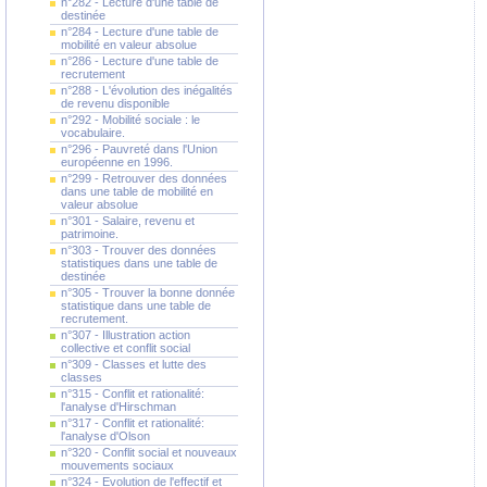
n°282 - Lecture d'une table de
destinée
n°284 - Lecture d'une table de
mobilité en valeur absolue
n°286 - Lecture d'une table de
recrutement
n°288 - L'évolution des inégalités
de revenu disponible
n°292 - Mobilité sociale : le
vocabulaire.
n°296 - Pauvreté dans l'Union
européenne en 1996.
n°299 - Retrouver des données
dans une table de mobilité en
valeur absolue
n°301 - Salaire, revenu et
patrimoine.
n°303 - Trouver des données
statistiques dans une table de
destinée
n°305 - Trouver la bonne donnée
statistique dans une table de
recrutement.
n°307 - Illustration action
collective et conflit social
n°309 - Classes et lutte des
classes
n°315 - Conflit et rationalité:
l'analyse d'Hirschman
n°317 - Conflit et rationalité:
l'analyse d'Olson
n°320 - Conflit social et nouveaux
mouvements sociaux
n°324 - Evolution de l'effectif et