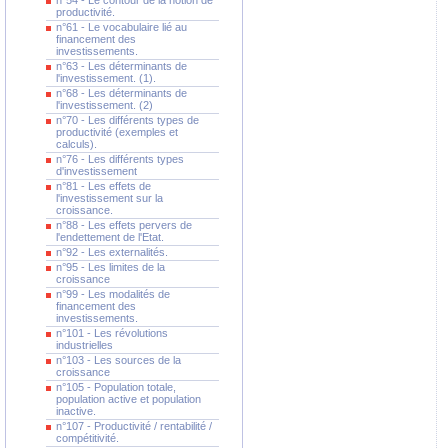
n°54 - Le contour de la notion de
productivité.
n°61 - Le vocabulaire lié au
financement des
investissements.
n°63 - Les déterminants de
l'investissement. (1).
n°68 - Les déterminants de
l'investissement. (2)
n°70 - Les différents types de
productivité (exemples et
calculs).
n°76 - Les différents types
d'investissement
n°81 - Les effets de
l'investissement sur la
croissance.
n°88 - Les effets pervers de
l'endettement de l'Etat.
n°92 - Les externalités.
n°95 - Les limites de la
croissance
n°99 - Les modalités de
financement des
investissements.
n°101 - Les révolutions
industrielles
n°103 - Les sources de la
croissance
n°105 - Population totale,
population active et population
inactive.
n°107 - Productivité / rentabilité /
compétitivité.