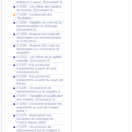
limitée en France. (Document 4)
n°1283 - Les effets des rigidités
de l'emploi. (Document 5)
n°1290 - La diversité des
"flexibilités"
n°1296 - Rigidités du marché du
travail européen et chômage.
(Document 6)
n°1305 - Analyse d'un sujet de
dissertation sur investissement
et croissance
n°1309 - Analyse d'un sujet de
dissertation sur croissance et
inégalités
n°1313 - Les effets de la rigidité
salariale. (Document 3)
n°1337 - A la recherche
d'arguments à partir de mes
connaissances.
n°1339 - A la recherche
d'arguments à partir du cours de
Brises
n°1345 - Un exercice de
raisonnement sur le chapitre 2
n°1347 - Flexibilité et qualification
des emplois. (Document 2)
n°1369 - Comment ordonner les
arguments au sein de chaque
partie ?
n°1376 - Argumenter sur
l'évolution du chômage en
France depuis 2004.
n°1379 - Un exercice de
raisonnement sur le chapitre 1