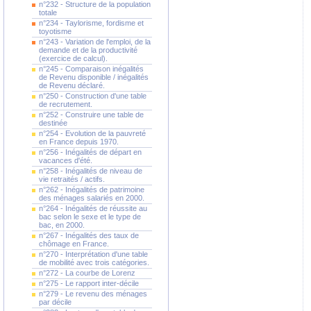
n°232 - Structure de la population
totale
n°234 - Taylorisme, fordisme et
toyotisme
n°243 - Variation de l'emploi, de la
demande et de la productivité
(exercice de calcul).
n°245 - Comparaison inégalités
de Revenu disponible / inégalités
de Revenu déclaré.
n°250 - Construction d'une table
de recrutement.
n°252 - Construire une table de
destinée
n°254 - Evolution de la pauvreté
en France depuis 1970.
n°256 - Inégalités de départ en
vacances d'été.
n°258 - Inégalités de niveau de
vie retraités / actifs.
n°262 - Inégalités de patrimoine
des ménages salariés en 2000.
n°264 - Inégalités de réussite au
bac selon le sexe et le type de
bac, en 2000.
n°267 - Inégalités des taux de
chômage en France.
n°270 - Interprétation d'une table
de mobilité avec trois catégories.
n°272 - La courbe de Lorenz
n°275 - Le rapport inter-décile
n°279 - Le revenu des ménages
par décile