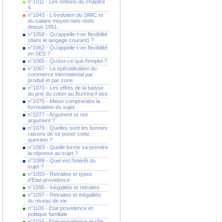
n°1011 - Les notions du chapitre
4
n°1043 - L'évolution du SMIC et
du salaire moyen nets réels
depuis 1951.
n°1058 - Qu'appelle-t-on flexibilité
(dans le langage courant) ?
n°1062 - Qu'appelle-t-on flexibilité
en SES ?
n°1065 - Qu'est-ce que l'emploi ?
n°1067 - La spécialisation du
commerce international par
produit et par zone
n°1070 - Les effets de la baisse
du prix du coton au Burkina Faso
n°1075 - Mieux comprendre la
formulation du sujet.
n°1077 - Argument or not
argument ?
n°1079 - Quelles sont les bonnes
raisons de se poser cette
question ?
n°1083 - Quelle forme va prendre
la réponse au sujet ?
n°1088 - Quel est l'intérêt du
sujet ?
n°1093 - Retraites et types
d'Etat-providence
n°1095 - Inégalités et retraites
n°1097 - Retraites et inégalités
du niveau de vie
n°1100 - Etat providence et
politique familiale
n°1103 - Etat-providence et rôle