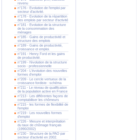
revenu
n°176 - Evolution de l'emploi par
secteur d'activité.
n°178 - Evolution de la répartition
des emplois par secteur d'activité
n°181 - Evolution de la structure
de la consommation des
ménages
n°185 - Gains de productivité et
structure des emplois
n°189 - Gains de productivité,
croissance et emploi.
n°191 - Henry Ford et les gains
de productivité.
n°199 - l'évolution de la structure
socio - professionnelle
n°204 - L'évolution des nouvelles
formes d'emploi
n°209 - Le cercle vertueux de la
croissance fordiste : schéma
n°211 - Le niveau de qualification
de la population active en France
n°213 - Les différentes façons de
comptabiliser les chômeurs
n°215 - les formes de flexibilité de
l'emploi
n°219 - Les nouvelles formes
d'emploi
n°226 - Mesure et interprétation
du taux de chômage français
(1990/2002)
n°230 - Structure de la PAO par
secteur d'activité en 2002.