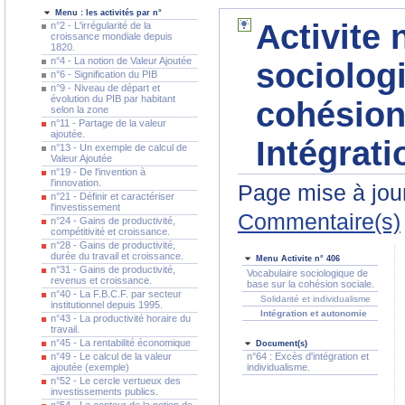
Menu : les activités par n°
Activite 
n°2 - L'irrégularité de la
croissance mondiale depuis
1820.
n°4 - La notion de Valeur Ajoutée
sociolog
n°6 - Signification du PIB
n°9 - Niveau de départ et
évolution du PIB par habitant
cohésion 
selon la zone
n°11 - Partage de la valeur
ajoutée.
Intégrat
n°13 - Un exemple de calcul de
Valeur Ajoutée
n°19 - De l'invention à
l'innovation.
Page mise à jour
n°21 - Définir et caractériser
l'investissement
Commentaire(s)
n°24 - Gains de productivité,
compétitivité et croissance.
n°28 - Gains de productivité,
durée du travail et croissance.
Menu Activite n° 406
n°31 - Gains de productivité,
Vocabulaire sociologique de
revenus et croissance.
base sur la cohésion sociale.
n°40 - La F.B.C.F. par secteur
Solidarité et individualisme
institutionnel depuis 1995.
Intégration et autonomie
n°43 - La productivité horaire du
travail.
n°45 - La rentabilité économique
Document(s)
n°49 - Le calcul de la valeur
n°64 : Excès d'intégration et
ajoutée (exemple)
individualisme.
n°52 - Le cercle vertueux des
investissements publics.