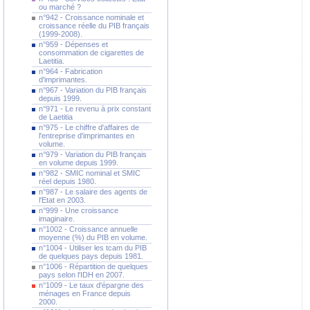
ou marché ?
n°942 - Croissance nominale et
croissance réelle du PIB français
(1999-2008).
n°959 - Dépenses et
consommation de cigarettes de
Laetitia.
n°964 - Fabrication
d'imprimantes.
n°967 - Variation du PIB français
depuis 1999.
n°971 - Le revenu à prix constant
de Laetitia
n°975 - Le chiffre d'affaires de
l'entreprise d'imprimantes en
volume.
n°979 - Variation du PIB français
en volume depuis 1999.
n°982 - SMIC nominal et SMIC
réel depuis 1980.
n°987 - Le salaire des agents de
l'Etat en 2003.
n°999 - Une croissance
imaginaire.
n°1002 - Croissance annuelle
moyenne (%) du PIB en volume.
n°1004 - Utiliser les tcam du PIB
de quelques pays depuis 1981.
n°1006 - Répartition de quelques
pays selon l'IDH en 2007.
n°1009 - Le taux d'épargne des
ménages en France depuis
2000.