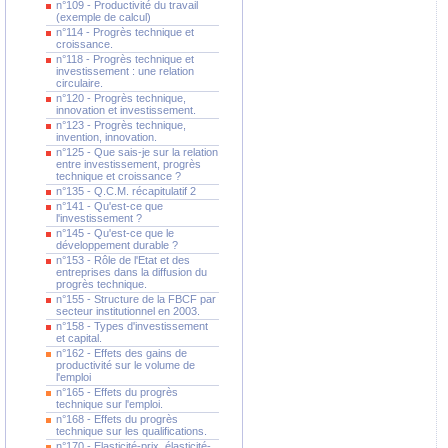
n°109 - Productivité du travail
(exemple de calcul)
n°114 - Progrès technique et
croissance.
n°118 - Progrès technique et
investissement : une relation
circulaire.
n°120 - Progrès technique,
innovation et investissement.
n°123 - Progrès technique,
invention, innovation.
n°125 - Que sais-je sur la relation
entre investissement, progrès
technique et croissance ?
n°135 - Q.C.M. récapitulatif 2
n°141 - Qu'est-ce que
l'investissement ?
n°145 - Qu'est-ce que le
développement durable ?
n°153 - Rôle de l'Etat et des
entreprises dans la diffusion du
progrès technique.
n°155 - Structure de la FBCF par
secteur institutionnel en 2003.
n°158 - Types d'investissement
et capital.
n°162 - Effets des gains de
productivité sur le volume de
l'emploi
n°165 - Effets du progrès
technique sur l'emploi.
n°168 - Effets du progrès
technique sur les qualifications.
n°170 - Elasticité-prix, élasticité-