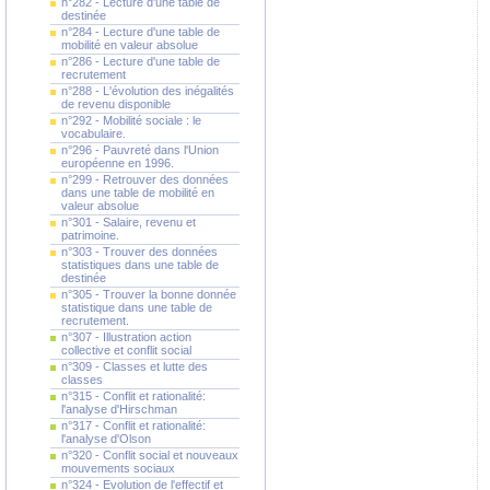
n°282 - Lecture d'une table de
destinée
n°284 - Lecture d'une table de
mobilité en valeur absolue
n°286 - Lecture d'une table de
recrutement
n°288 - L'évolution des inégalités
de revenu disponible
n°292 - Mobilité sociale : le
vocabulaire.
n°296 - Pauvreté dans l'Union
européenne en 1996.
n°299 - Retrouver des données
dans une table de mobilité en
valeur absolue
n°301 - Salaire, revenu et
patrimoine.
n°303 - Trouver des données
statistiques dans une table de
destinée
n°305 - Trouver la bonne donnée
statistique dans une table de
recrutement.
n°307 - Illustration action
collective et conflit social
n°309 - Classes et lutte des
classes
n°315 - Conflit et rationalité:
l'analyse d'Hirschman
n°317 - Conflit et rationalité:
l'analyse d'Olson
n°320 - Conflit social et nouveaux
mouvements sociaux
n°324 - Evolution de l'effectif et