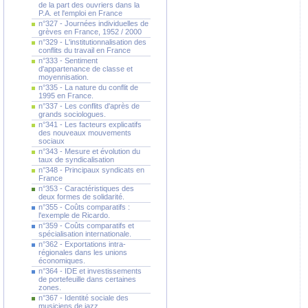
de la part des ouvriers dans la
P.A. et l'emploi en France
n°327 - Journées individuelles de
grèves en France, 1952 / 2000
n°329 - L'institutionnalisation des
conflits du travail en France
n°333 - Sentiment
d'appartenance de classe et
moyennisation.
n°335 - La nature du conflit de
1995 en France.
n°337 - Les conflits d'après de
grands sociologues.
n°341 - Les facteurs explicatifs
des nouveaux mouvements
sociaux
n°343 - Mesure et évolution du
taux de syndicalisation
n°348 - Principaux syndicats en
France
n°353 - Caractéristiques des
deux formes de solidarité.
n°355 - Coûts comparatifs :
l'exemple de Ricardo.
n°359 - Coûts comparatifs et
spécialisation internationale.
n°362 - Exportations intra-
régionales dans les unions
économiques.
n°364 - IDE et investissements
de portefeuille dans certaines
zones.
n°367 - Identité sociale des
musiciens de jazz.