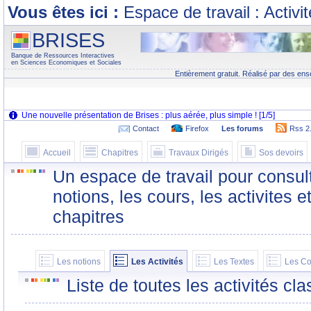
Vous êtes ici :
Espace de travail : Activi
BRISES
Banque de Ressources Interactives
en Sciences Economiques et Sociales
Entièrement gratuit. Réalisé par des ens
Contact
Firefox
Les forums
Rss 2
Accueil
Chapitres
Travaux Dirigés
Sos devoirs
Un espace de travail pour consult
notions, les cours, les activites e
chapitres
Les notions
Les Activités
Les Textes
Les Co
Liste de toutes les activités c