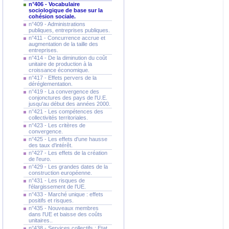
n°406 - Vocabulaire
sociologique de base sur la
cohésion sociale.
n°409 - Administrations
publiques, entreprises publiques.
n°411 - Concurrence accrue et
augmentation de la taille des
entreprises.
n°414 - De la diminution du coût
unitaire de production à la
croissance économique.
n°417 - Effets pervers de la
déréglementation.
n°419 - La convergence des
conjonctures des pays de l'U.E.
jusqu'au début des années 2000.
n°421 - Les compétences des
collectivités territoriales.
n°423 - Les critères de
convergence.
n°425 - Les effets d'une hausse
des taux d'intérêt.
n°427 - Les effets de la création
de l'euro.
n°429 - Les grandes dates de la
construction européenne.
n°431 - Les risques de
l'élargissement de l'UE.
n°433 - Marché unique : effets
positifs et risques.
n°435 - Nouveaux membres
dans l'UE et baisse des coûts
unitaires..
n°438 - Services collectifs : Etat