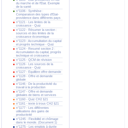
du marche et de l'Etat. Exemple
de la santé
n°1106 - Synthèse :
Comparaison des types d'Etat-
providence dans différents pays
n°1121 - Les limites de la
croissance - Quiz
n°1122 - Résumer la section :
sources et des limites de la
croissance économique
n°1123 - Accumultation du capital
et progrès technique - Quiz
n°1124 - Resumé section 2 :
Accumulation du capital, progrès
technique et croissance
n°1125 - QCM de révision
n°1126 - Les sources de la
croissance - Quiz
n°1127 - Equilibre offre-demande
n°1128 - Offre et demande
globale
n°1146 - De la productivité du
travail à la production
n°1147 - Offre et demande
globales de biens et services
n°1160 - Quiz CH2 §21
n°1161 - texte à trous CH2 §21
n°1177 - Les différentes
utilisations des gains de
productivité
n°1245 - Flexibilité et chômage
dans le monde. (Document 1)
n°1275 - Les emplois à durée