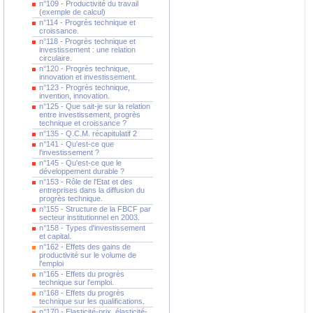
n°109 - Productivité du travail
(exemple de calcul)
n°114 - Progrès technique et
croissance.
n°118 - Progrès technique et
investissement : une relation
circulaire.
n°120 - Progrès technique,
innovation et investissement.
n°123 - Progrès technique,
invention, innovation.
n°125 - Que sait-je sur la relation
entre investissement, progrès
technique et croissance ?
n°135 - Q.C.M. récapitulatif 2
n°141 - Qu'est-ce que
l'investissement ?
n°145 - Qu'est-ce que le
développement durable ?
n°153 - Rôle de l'Etat et des
entreprises dans la diffusion du
progrès technique.
n°155 - Structure de la FBCF par
secteur institutionnel en 2003.
n°158 - Types d'investissement
et capital.
n°162 - Effets des gains de
productivité sur le volume de
l'emploi
n°165 - Effets du progrès
technique sur l'emploi.
n°168 - Effets du progrès
technique sur les qualifications.
n°170 - Elasticité-prix, élasticité-