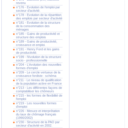
revenu
n°176 - Evolution de l'emploi par
secteur d'activité.
n°178 - Evolution de la répartition
des emplois par secteur d'activité
n°181 - Evolution de la structure
de la consommation des
ménages
n°185 - Gains de productivité et
structure des emplois
n°189 - Gains de productivité,
croissance et emploi.
n°191 - Henry Ford et les gains
de productivité.
n°199 - l'évolution de la structure
socio - professionnelle
n°204 - L'évolution des nouvelles
formes d'emploi
n°209 - Le cercle vertueux de la
croissance fordiste : schéma
n°211 - Le niveau de qualification
de la population active en France
n°213 - Les différentes façons de
comptabiliser les chômeurs
n°215 - les formes de flexibilité de
l'emploi
n°219 - Les nouvelles formes
d'emploi
n°226 - Mesure et interprétation
du taux de chômage français
(1990/2002)
n°230 - Structure de la PAO par
secteur d'activité en 2002.