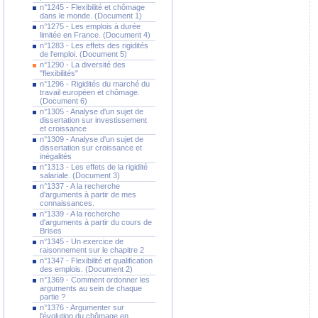
n°1245 - Flexibilité et chômage
dans le monde. (Document 1)
n°1275 - Les emplois à durée
limitée en France. (Document 4)
n°1283 - Les effets des rigidités
de l'emploi. (Document 5)
n°1290 - La diversité des
"flexibilités"
n°1296 - Rigidités du marché du
travail européen et chômage.
(Document 6)
n°1305 - Analyse d'un sujet de
dissertation sur investissement
et croissance
n°1309 - Analyse d'un sujet de
dissertation sur croissance et
inégalités
n°1313 - Les effets de la rigidité
salariale. (Document 3)
n°1337 - A la recherche
d'arguments à partir de mes
connaissances.
n°1339 - A la recherche
d'arguments à partir du cours de
Brises
n°1345 - Un exercice de
raisonnement sur le chapitre 2
n°1347 - Flexibilité et qualification
des emplois. (Document 2)
n°1369 - Comment ordonner les
arguments au sein de chaque
partie ?
n°1376 - Argumenter sur
l'évolution du chômage en