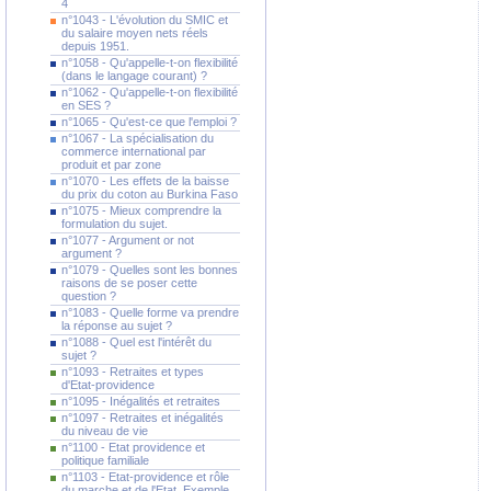
4
n°1043 - L'évolution du SMIC et
du salaire moyen nets réels
depuis 1951.
n°1058 - Qu'appelle-t-on flexibilité
(dans le langage courant) ?
n°1062 - Qu'appelle-t-on flexibilité
en SES ?
n°1065 - Qu'est-ce que l'emploi ?
n°1067 - La spécialisation du
commerce international par
produit et par zone
n°1070 - Les effets de la baisse
du prix du coton au Burkina Faso
n°1075 - Mieux comprendre la
formulation du sujet.
n°1077 - Argument or not
argument ?
n°1079 - Quelles sont les bonnes
raisons de se poser cette
question ?
n°1083 - Quelle forme va prendre
la réponse au sujet ?
n°1088 - Quel est l'intérêt du
sujet ?
n°1093 - Retraites et types
d'Etat-providence
n°1095 - Inégalités et retraites
n°1097 - Retraites et inégalités
du niveau de vie
n°1100 - Etat providence et
politique familiale
n°1103 - Etat-providence et rôle
du marche et de l'Etat. Exemple