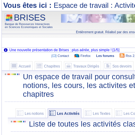
Vous êtes ici :
Espace de travail : Activi
BRISES
Banque de Ressources Interactives
en Sciences Economiques et Sociales
Entièrement gratuit. Réalisé par des ens
Contact
Firefox
Les forums
Rss 2
Accueil
Chapitres
Travaux Dirigés
Sos devoirs
Un espace de travail pour consult
notions, les cours, les activites e
chapitres
Les notions
Les Activités
Les Textes
Les Co
Liste de toutes les activités c