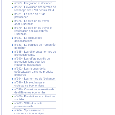
n°369 - Intégration et déviance
n°372 - L'évolution des termes de
l'échange des PVD depuis 1964.
n°374 - La crise de l'Etat
providence.
n°376 - La division du travail
chez Durkheim.
n°379 - La division du travail et
l'intégration sociale d'après
Durkheim.
n°381 - La logique des
délocalisations
n°383 - La politique de "remontée
de filière"
n°385 - Les différentes formes de
protectionnisme.
n°390 - Les effets positifs du
protectionnisme pour les
industries naissantes
n°392 - Les risques de la
spécialisation dans les produits
primaires
n°394 - Les termes de l'échange
n°396 - Libre-échange et
croissance économique
n°398 - Ouverture internationale
de différentes économies.
n°400 - Prestations et cotisations
sociales.
n°402 - SDF et activité
professionnelle
n°404 - Spécialisation et
croissance économique.