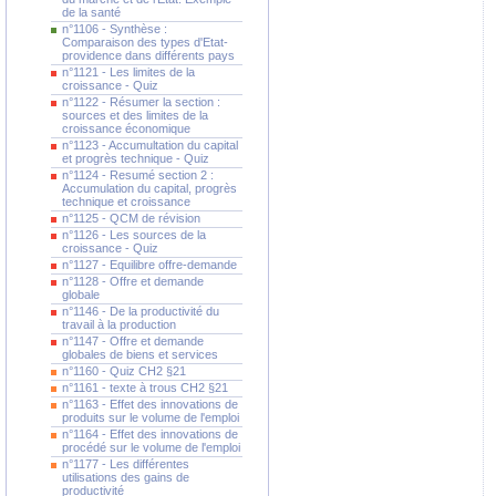
de la santé
n°1106 - Synthèse :
Comparaison des types d'Etat-
providence dans différents pays
n°1121 - Les limites de la
croissance - Quiz
n°1122 - Résumer la section :
sources et des limites de la
croissance économique
n°1123 - Accumultation du capital
et progrès technique - Quiz
n°1124 - Resumé section 2 :
Accumulation du capital, progrès
technique et croissance
n°1125 - QCM de révision
n°1126 - Les sources de la
croissance - Quiz
n°1127 - Equilibre offre-demande
n°1128 - Offre et demande
globale
n°1146 - De la productivité du
travail à la production
n°1147 - Offre et demande
globales de biens et services
n°1160 - Quiz CH2 §21
n°1161 - texte à trous CH2 §21
n°1163 - Effet des innovations de
produits sur le volume de l'emploi
n°1164 - Effet des innovations de
procédé sur le volume de l'emploi
n°1177 - Les différentes
utilisations des gains de
productivité