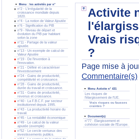
Menu : les activités par n°
Activite 
n°2 - L'irrégularité de la
croissance mondiale depuis
1820.
n°4 - La notion de Valeur Ajoutée
l'élargis
n°6 - Signification du PIB
n°9 - Niveau de départ et
évolution du PIB par habitant
Vrais ris
selon la zone
n°11 - Partage de la valeur
ajoutée.
?
n°13 - Un exemple de calcul de
Valeur Ajoutée
n°19 - De l'invention à
l'innovation.
Page mise à jour
n°21 - Définir et caractériser
l'investissement
Commentaire(s)
n°24 - Gains de productivité,
compétitivité et croissance.
n°28 - Gains de productivité,
durée du travail et croissance.
Menu Activite n° 431
n°31 - Gains de productivité,
Les risques de
revenus et croissance.
l'élargissement de l'UE.
n°40 - La F.B.C.F. par secteur
Vrais risques ou fausses
institutionnel depuis 1995.
craintes ?
n°43 - La productivité horaire du
travail.
Document(s)
n°45 - La rentabilité économique
n°77 : Elargissement et
n°49 - Le calcul de la valeur
cohésion sociale de l'Europe.
ajoutée (exemple)
n°52 - Le cercle vertueux des
investissements publics.