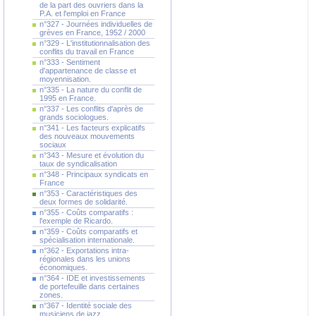
de la part des ouvriers dans la
P.A. et l'emploi en France
n°327 - Journées individuelles de
grèves en France, 1952 / 2000
n°329 - L'institutionnalisation des
conflits du travail en France
n°333 - Sentiment
d'appartenance de classe et
moyennisation.
n°335 - La nature du conflit de
1995 en France.
n°337 - Les conflits d'après de
grands sociologues.
n°341 - Les facteurs explicatifs
des nouveaux mouvements
sociaux
n°343 - Mesure et évolution du
taux de syndicalisation
n°348 - Principaux syndicats en
France
n°353 - Caractéristiques des
deux formes de solidarité.
n°355 - Coûts comparatifs :
l'exemple de Ricardo.
n°359 - Coûts comparatifs et
spécialisation internationale.
n°362 - Exportations intra-
régionales dans les unions
économiques.
n°364 - IDE et investissements
de portefeuille dans certaines
zones.
n°367 - Identité sociale des
musiciens de jazz.