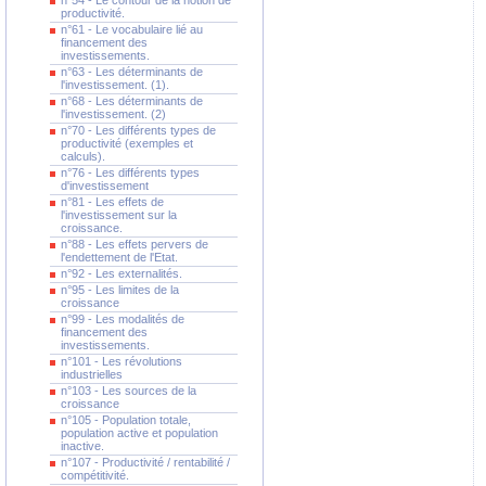
n°54 - Le contour de la notion de
productivité.
n°61 - Le vocabulaire lié au
financement des
investissements.
n°63 - Les déterminants de
l'investissement. (1).
n°68 - Les déterminants de
l'investissement. (2)
n°70 - Les différents types de
productivité (exemples et
calculs).
n°76 - Les différents types
d'investissement
n°81 - Les effets de
l'investissement sur la
croissance.
n°88 - Les effets pervers de
l'endettement de l'Etat.
n°92 - Les externalités.
n°95 - Les limites de la
croissance
n°99 - Les modalités de
financement des
investissements.
n°101 - Les révolutions
industrielles
n°103 - Les sources de la
croissance
n°105 - Population totale,
population active et population
inactive.
n°107 - Productivité / rentabilité /
compétitivité.