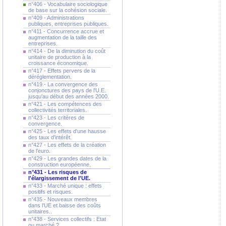
n°406 - Vocabulaire sociologique
de base sur la cohésion sociale.
n°409 - Administrations
publiques, entreprises publiques.
n°411 - Concurrence accrue et
augmentation de la taille des
entreprises.
n°414 - De la diminution du coût
unitaire de production à la
croissance économique.
n°417 - Effets pervers de la
déréglementation.
n°419 - La convergence des
conjonctures des pays de l'U.E.
jusqu'au début des années 2000.
n°421 - Les compétences des
collectivités territoriales.
n°423 - Les critères de
convergence.
n°425 - Les effets d'une hausse
des taux d'intérêt.
n°427 - Les effets de la création
de l'euro.
n°429 - Les grandes dates de la
construction européenne.
n°431 - Les risques de
l'élargissement de l'UE.
n°433 - Marché unique : effets
positifs et risques.
n°435 - Nouveaux membres
dans l'UE et baisse des coûts
unitaires..
n°438 - Services collectifs : Etat
ou marché ?