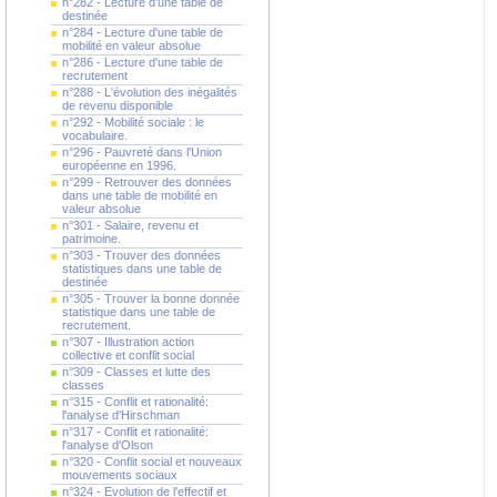
n°282 - Lecture d'une table de
destinée
n°284 - Lecture d'une table de
mobilité en valeur absolue
n°286 - Lecture d'une table de
recrutement
n°288 - L'évolution des inégalités
de revenu disponible
n°292 - Mobilité sociale : le
vocabulaire.
n°296 - Pauvreté dans l'Union
européenne en 1996.
n°299 - Retrouver des données
dans une table de mobilité en
valeur absolue
n°301 - Salaire, revenu et
patrimoine.
n°303 - Trouver des données
statistiques dans une table de
destinée
n°305 - Trouver la bonne donnée
statistique dans une table de
recrutement.
n°307 - Illustration action
collective et conflit social
n°309 - Classes et lutte des
classes
n°315 - Conflit et rationalité:
l'analyse d'Hirschman
n°317 - Conflit et rationalité:
l'analyse d'Olson
n°320 - Conflit social et nouveaux
mouvements sociaux
n°324 - Evolution de l'effectif et