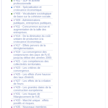
n°402 - SDF et activité
professionnelle
n°404 - Spécialisation et
croissance économique.
n°406 - Vocabulaire sociologique
de base sur la cohésion sociale.
n°409 - Administrations
publiques, entreprises publiques.
n°411 - Concurrence accrue et
augmentation de la taille des
entreprises.
n°414 - De la diminution du coût
unitaire de production à la
croissance économique.
n°417 - Effets pervers de la
déréglementation.
n°419 - La convergence des
conjonctures des pays de l'U.E.
jusqu'au début des années 2000.
n°421 - Les compétences des
collectivités territoriales.
n°423 - Les critères de
convergence.
n°425 - Les effets d'une hausse
des taux d'intérêt.
n°427 - Les effets de la création
de l'euro.
n°429 - Les grandes dates de la
construction européenne.
n°431 - Les risques de
l'élargissement de l'UE.
n°433 - Marché unique : effets
positifs et risques.
n°435 - Nouveaux membres