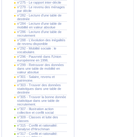
n°275 - Le rapport inter-décile
n°279 - Le revenu des ménages
par décile
n°282 - Lecture d'une table de
destinée
n°284 - Lecture d'une table de
mobilité en valeur absolue
n°286 - Lecture d'une table de
recrutement
n°288 - L'évolution des inégalités
de revenu disponible
n°292 - Mobilité sociale : le
vocabulaire.
n°296 - Pauvreté dans l'Union
européenne en 1996.
n°299 - Retrouver des données
dans une table de mobilité en
valeur absolue
n°301 - Salaire, revenu et
patrimoine.
n°303 - Trouver des données
statistiques dans une table de
destinée
n°305 - Trouver la bonne donnée
statistique dans une table de
recrutement.
n°307 - Illustration action
collective et conflit social
n°309 - Classes et lutte des
classes
n°315 - Conflit et rationalité:
l'analyse d'Hirschman
n°317 - Conflit et rationalité: