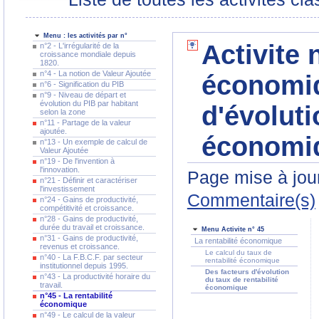
Menu : les activités par n°
Activite 
n°2 - L'irrégularité de la
croissance mondiale depuis
1820.
n°4 - La notion de Valeur Ajoutée
économiq
n°6 - Signification du PIB
n°9 - Niveau de départ et
évolution du PIB par habitant
d'évoluti
selon la zone
n°11 - Partage de la valeur
ajoutée.
économi
n°13 - Un exemple de calcul de
Valeur Ajoutée
n°19 - De l'invention à
l'innovation.
Page mise à jour
n°21 - Définir et caractériser
l'investissement
Commentaire(s)
n°24 - Gains de productivité,
compétitivité et croissance.
n°28 - Gains de productivité,
durée du travail et croissance.
Menu Activite n° 45
n°31 - Gains de productivité,
La rentabilité économique
revenus et croissance.
Le calcul du taux de
n°40 - La F.B.C.F. par secteur
rentabilité économique
institutionnel depuis 1995.
Des facteurs d'évolution
n°43 - La productivité horaire du
du taux de rentabilité
travail.
économique
n°45 - La rentabilité
économique
n°49 - Le calcul de la valeur