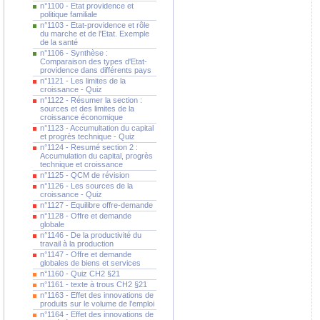
n°1100 - Etat providence et
politique familiale
n°1103 - Etat-providence et rôle
du marche et de l'Etat. Exemple
de la santé
n°1106 - Synthèse :
Comparaison des types d'Etat-
providence dans différents pays
n°1121 - Les limites de la
croissance - Quiz
n°1122 - Résumer la section :
sources et des limites de la
croissance économique
n°1123 - Accumultation du capital
et progrès technique - Quiz
n°1124 - Resumé section 2 :
Accumulation du capital, progrès
technique et croissance
n°1125 - QCM de révision
n°1126 - Les sources de la
croissance - Quiz
n°1127 - Equilibre offre-demande
n°1128 - Offre et demande
globale
n°1146 - De la productivité du
travail à la production
n°1147 - Offre et demande
globales de biens et services
n°1160 - Quiz CH2 §21
n°1161 - texte à trous CH2 §21
n°1163 - Effet des innovations de
produits sur le volume de l'emploi
n°1164 - Effet des innovations de