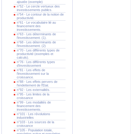
ajoutée (exemple)
n°52 - Le cercle vertueux des
investissements publics.
n°54 - Le contour de la notion de
productivité.
n°61 - Le vocabulaire lié au
financement des
investissements.
n°63 - Les déterminants de
l'investissement. (1).
n°68 - Les déterminants de
l'investissement. (2)
n°70 - Les différents types de
productivité (exemples et
calculs).
n°76 - Les différents types
d'investissement
n°81 - Les effets de
l'investissement sur la
croissance.
n°88 - Les effets pervers de
l'endettement de l'Etat.
n°92 - Les externalités.
n°95 - Les limites de la
croissance
n°99 - Les modalités de
financement des
investissements.
n°101 - Les révolutions
industrielles
n°103 - Les sources de la
croissance
n°105 - Population totale,
population active et population