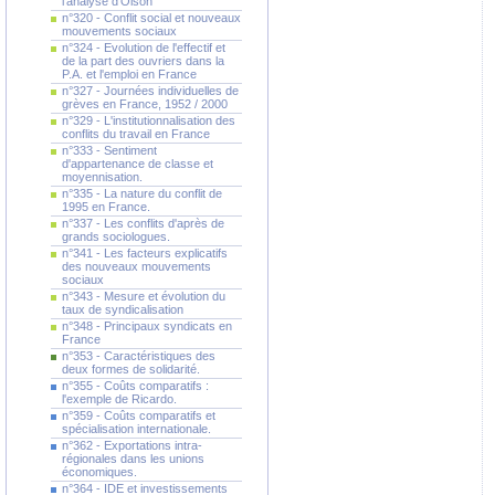
l'analyse d'Olson
n°320 - Conflit social et nouveaux
mouvements sociaux
n°324 - Evolution de l'effectif et
de la part des ouvriers dans la
P.A. et l'emploi en France
n°327 - Journées individuelles de
grèves en France, 1952 / 2000
n°329 - L'institutionnalisation des
conflits du travail en France
n°333 - Sentiment
d'appartenance de classe et
moyennisation.
n°335 - La nature du conflit de
1995 en France.
n°337 - Les conflits d'après de
grands sociologues.
n°341 - Les facteurs explicatifs
des nouveaux mouvements
sociaux
n°343 - Mesure et évolution du
taux de syndicalisation
n°348 - Principaux syndicats en
France
n°353 - Caractéristiques des
deux formes de solidarité.
n°355 - Coûts comparatifs :
l'exemple de Ricardo.
n°359 - Coûts comparatifs et
spécialisation internationale.
n°362 - Exportations intra-
régionales dans les unions
économiques.
n°364 - IDE et investissements