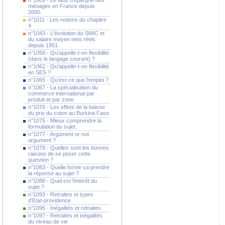
n°1009 - Le taux d'épargne des
ménages en France depuis
2000.
n°1011 - Les notions du chapitre
4
n°1043 - L'évolution du SMIC et
du salaire moyen nets réels
depuis 1951.
n°1058 - Qu'appelle-t-on flexibilité
(dans le langage courant) ?
n°1062 - Qu'appelle-t-on flexibilité
en SES ?
n°1065 - Qu'est-ce que l'emploi ?
n°1067 - La spécialisation du
commerce international par
produit et par zone
n°1070 - Les effets de la baisse
du prix du coton au Burkina Faso
n°1075 - Mieux comprendre la
formulation du sujet.
n°1077 - Argument or not
argument ?
n°1079 - Quelles sont les bonnes
raisons de se poser cette
question ?
n°1083 - Quelle forme va prendre
la réponse au sujet ?
n°1088 - Quel est l'intérêt du
sujet ?
n°1093 - Retraites et types
d'Etat-providence
n°1095 - Inégalités et retraites
n°1097 - Retraites et inégalités
du niveau de vie