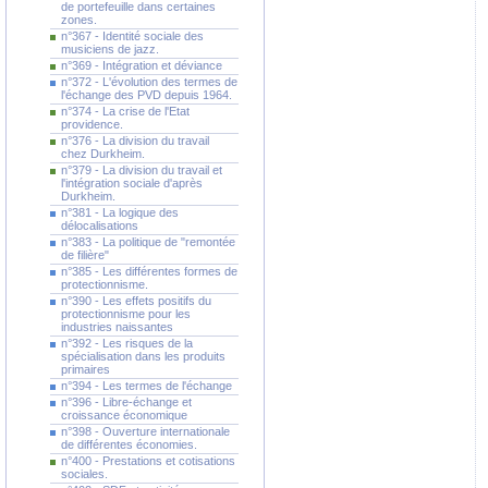
de portefeuille dans certaines
zones.
n°367 - Identité sociale des
musiciens de jazz.
n°369 - Intégration et déviance
n°372 - L'évolution des termes de
l'échange des PVD depuis 1964.
n°374 - La crise de l'Etat
providence.
n°376 - La division du travail
chez Durkheim.
n°379 - La division du travail et
l'intégration sociale d'après
Durkheim.
n°381 - La logique des
délocalisations
n°383 - La politique de "remontée
de filière"
n°385 - Les différentes formes de
protectionnisme.
n°390 - Les effets positifs du
protectionnisme pour les
industries naissantes
n°392 - Les risques de la
spécialisation dans les produits
primaires
n°394 - Les termes de l'échange
n°396 - Libre-échange et
croissance économique
n°398 - Ouverture internationale
de différentes économies.
n°400 - Prestations et cotisations
sociales.