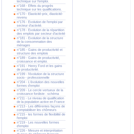
technique sur l'emploi.
n°168 - Effets du progrès
technique sur les qualifications.
n°170 - Elasticité-prix, élasticité-
revenu
n°176 - Evolution de l'emploi par
secteur d'activité.
n°178 - Evolution de la répartition
des emplois par secteur d'activité
n°181 - Evolution de la structure
de la consommation des
ménages
n°185 - Gains de productivité et
structure des emplois
n°189 - Gains de productivité,
croissance et emploi.
n°191 - Henry Ford et les gains
de productivité.
n°199 - l'évolution de la structure
socio - professionnelle
n°204 - L'évolution des nouvelles
formes d'emploi
n°209 - Le cercle vertueux de la
croissance fordiste : schéma
n°211 - Le niveau de qualification
de la population active en France
n°213 - Les différentes façons de
comptabiliser les chômeurs
n°215 - les formes de flexibilité de
l'emploi
n°219 - Les nouvelles formes
d'emploi
n°226 - Mesure et interprétation