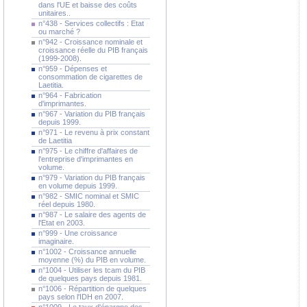
dans l'UE et baisse des coûts
unitaires..
n°438 - Services collectifs : Etat
ou marché ?
n°942 - Croissance nominale et
croissance réelle du PIB français
(1999-2008).
n°959 - Dépenses et
consommation de cigarettes de
Laetitia.
n°964 - Fabrication
d'imprimantes.
n°967 - Variation du PIB français
depuis 1999.
n°971 - Le revenu à prix constant
de Laetitia
n°975 - Le chiffre d'affaires de
l'entreprise d'imprimantes en
volume.
n°979 - Variation du PIB français
en volume depuis 1999.
n°982 - SMIC nominal et SMIC
réel depuis 1980.
n°987 - Le salaire des agents de
l'Etat en 2003.
n°999 - Une croissance
imaginaire.
n°1002 - Croissance annuelle
moyenne (%) du PIB en volume.
n°1004 - Utiliser les tcam du PIB
de quelques pays depuis 1981.
n°1006 - Répartition de quelques
pays selon l'IDH en 2007.