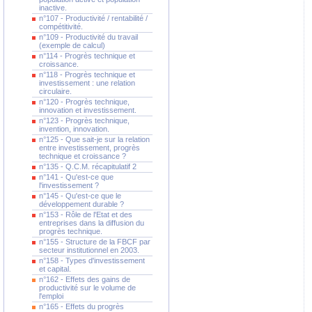
inactive.
n°107 - Productivité / rentabilité /
compétitivité.
n°109 - Productivité du travail
(exemple de calcul)
n°114 - Progrès technique et
croissance.
n°118 - Progrès technique et
investissement : une relation
circulaire.
n°120 - Progrès technique,
innovation et investissement.
n°123 - Progrès technique,
invention, innovation.
n°125 - Que sait-je sur la relation
entre investissement, progrès
technique et croissance ?
n°135 - Q.C.M. récapitulatif 2
n°141 - Qu'est-ce que
l'investissement ?
n°145 - Qu'est-ce que le
développement durable ?
n°153 - Rôle de l'Etat et des
entreprises dans la diffusion du
progrès technique.
n°155 - Structure de la FBCF par
secteur institutionnel en 2003.
n°158 - Types d'investissement
et capital.
n°162 - Effets des gains de
productivité sur le volume de
l'emploi
n°165 - Effets du progrès