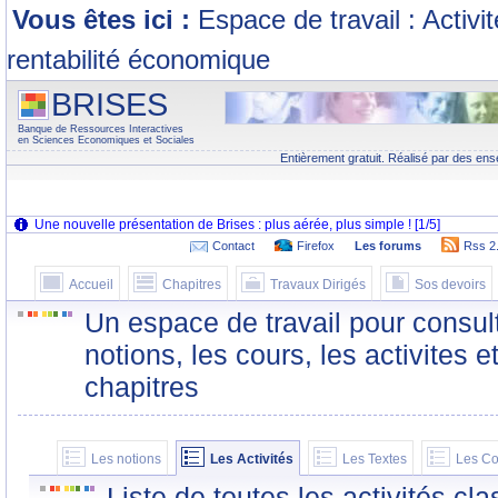
Vous êtes ici :
Espace de travail : Activi
rentabilité économique
BRISES
Banque de Ressources Interactives
en Sciences Economiques et Sociales
Entièrement gratuit. Réalisé par des ens
Contact
Firefox
Les forums
Rss 2
Accueil
Chapitres
Travaux Dirigés
Sos devoirs
Un espace de travail pour consult
notions, les cours, les activites e
chapitres
Les notions
Les Activités
Les Textes
Les Co
Liste de toutes les activités c