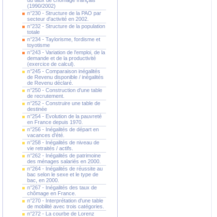
du taux de chômage français
(1990/2002)
n°230 - Structure de la PAO par
secteur d'activité en 2002.
n°232 - Structure de la population
totale
n°234 - Taylorisme, fordisme et
toyotisme
n°243 - Variation de l'emploi, de la
demande et de la productivité
(exercice de calcul).
n°245 - Comparaison inégalités
de Revenu disponible / inégalités
de Revenu déclaré.
n°250 - Construction d'une table
de recrutement.
n°252 - Construire une table de
destinée
n°254 - Evolution de la pauvreté
en France depuis 1970.
n°256 - Inégalités de départ en
vacances d'été.
n°258 - Inégalités de niveau de
vie retraités / actifs.
n°262 - Inégalités de patrimoine
des ménages salariés en 2000.
n°264 - Inégalités de réussite au
bac selon le sexe et le type de
bac, en 2000.
n°267 - Inégalités des taux de
chômage en France.
n°270 - Interprétation d'une table
de mobilité avec trois catégories.
n°272 - La courbe de Lorenz