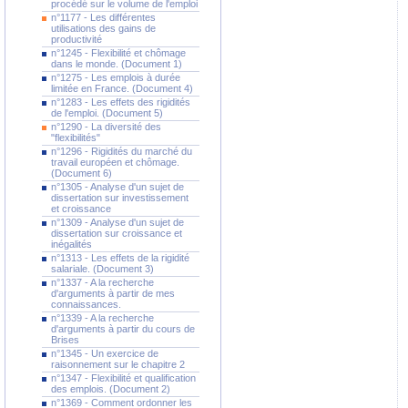
procédé sur le volume de l'emploi
n°1177 - Les différentes
utilisations des gains de
productivité
n°1245 - Flexibilité et chômage
dans le monde. (Document 1)
n°1275 - Les emplois à durée
limitée en France. (Document 4)
n°1283 - Les effets des rigidités
de l'emploi. (Document 5)
n°1290 - La diversité des
"flexibilités"
n°1296 - Rigidités du marché du
travail européen et chômage.
(Document 6)
n°1305 - Analyse d'un sujet de
dissertation sur investissement
et croissance
n°1309 - Analyse d'un sujet de
dissertation sur croissance et
inégalités
n°1313 - Les effets de la rigidité
salariale. (Document 3)
n°1337 - A la recherche
d'arguments à partir de mes
connaissances.
n°1339 - A la recherche
d'arguments à partir du cours de
Brises
n°1345 - Un exercice de
raisonnement sur le chapitre 2
n°1347 - Flexibilité et qualification
des emplois. (Document 2)
n°1369 - Comment ordonner les