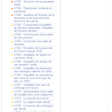
n°232 - Structure de la population
totale
n°234 - Taylorisme, fordisme et
toyotisme
n°243 - Variation de l'emploi, de la
demande et de la productivité
(exercice de calcul).
n°245 - Comparaison inégalités
de Revenu disponible / inégalités
de Revenu déclaré.
n°250 - Construction d'une table
de recrutement.
n°252 - Construire une table de
destinée
n°254 - Evolution de la pauvreté
en France depuis 1970.
n°256 - Inégalités de départ en
vacances d'été.
n°258 - Inégalités de niveau de
vie retraités / actifs.
n°262 - Inégalités de patrimoine
des ménages salariés en 2000.
n°264 - Inégalités de réussite au
bac selon le sexe et le type de
bac, en 2000.
n°267 - Inégalités des taux de
chômage en France.
n°270 - Interprétation d'une table
de mobilité avec trois catégories.
n°272 - La courbe de Lorenz
n°275 - Le rapport inter-décile
n°279 - Le revenu des ménages
par décile