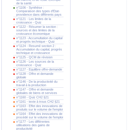
de la santé
n°1106 - Synthèse :
Comparaison des types d'Etat-
providence dans différents pays
n°1121 - Les limites de la
croissance - Quiz
n°1122 - Résumer la section :
sources et des limites de la
croissance économique
n°1123 - Accumultation du capital
et progrès technique - Quiz
n°1124 - Resumé section 2 :
Accumulation du capital, progrès
technique et croissance
n°1125 - QCM de révision
n°1126 - Les sources de la
croissance - Quiz
n°1127 - Equilibre offre-demande
n°1128 - Offre et demande
globale
n°1146 - De la productivité du
travail à la production
n°1147 - Offre et demande
globales de biens et services
n°1160 - Quiz CH2 §21
n°1161 - texte à trous CH2 §21
n°1163 - Effet des innovations de
produits sur le volume de l'emploi
n°1164 - Effet des innovations de
procédé sur le volume de l'emploi
n°1177 - Les différentes
utilisations des gains de
productivité