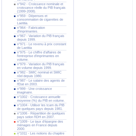
n°942 - Croissance nominale et
croissance réelle du PIB français
(1999-2008).
n°959 - Dépenses et
consommation de cigarettes de
Laetitia.
n°964 - Fabrication
d'imprimantes.
n°967 - Variation du PIB français
depuis 1999.
n°971 - Le revenu à prix constant
de Laetitia
n°975 - Le chiffre d'affaires de
l'entreprise d'imprimantes en
volume.
n°979 - Variation du PIB français
en volume depuis 1999.
n°982 - SMIC nominal et SMIC
réel depuis 1980.
n°987 - Le salaire des agents de
l'Etat en 2003.
n°999 - Une croissance
imaginaire.
n°1002 - Croissance annuelle
moyenne (%) du PIB en volume.
n°1004 - Utiliser les tcam du PIB
de quelques pays depuis 1981.
n°1006 - Répartition de quelques
pays selon l'IDH en 2007.
n°1009 - Le taux d'épargne des
ménages en France depuis
2000.
n°1011 - Les notions du chapitre