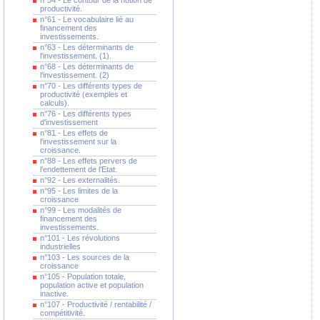
n°54 - Le contour de la notion de
productivité.
n°61 - Le vocabulaire lié au
financement des
investissements.
n°63 - Les déterminants de
l'investissement. (1).
n°68 - Les déterminants de
l'investissement. (2)
n°70 - Les différents types de
productivité (exemples et
calculs).
n°76 - Les différents types
d'investissement
n°81 - Les effets de
l'investissement sur la
croissance.
n°88 - Les effets pervers de
l'endettement de l'Etat.
n°92 - Les externalités.
n°95 - Les limites de la
croissance
n°99 - Les modalités de
financement des
investissements.
n°101 - Les révolutions
industrielles
n°103 - Les sources de la
croissance
n°105 - Population totale,
population active et population
inactive.
n°107 - Productivité / rentabilité /
compétitivité.