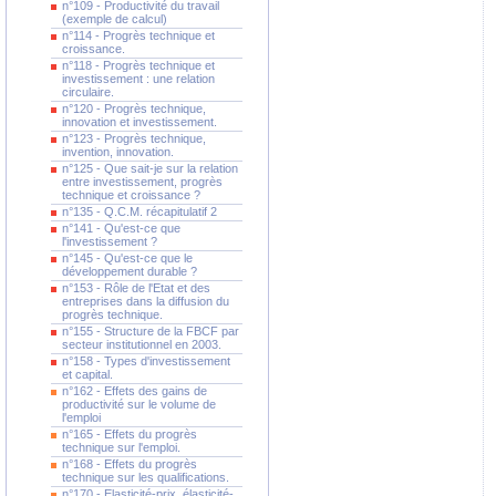
n°109 - Productivité du travail
(exemple de calcul)
n°114 - Progrès technique et
croissance.
n°118 - Progrès technique et
investissement : une relation
circulaire.
n°120 - Progrès technique,
innovation et investissement.
n°123 - Progrès technique,
invention, innovation.
n°125 - Que sait-je sur la relation
entre investissement, progrès
technique et croissance ?
n°135 - Q.C.M. récapitulatif 2
n°141 - Qu'est-ce que
l'investissement ?
n°145 - Qu'est-ce que le
développement durable ?
n°153 - Rôle de l'Etat et des
entreprises dans la diffusion du
progrès technique.
n°155 - Structure de la FBCF par
secteur institutionnel en 2003.
n°158 - Types d'investissement
et capital.
n°162 - Effets des gains de
productivité sur le volume de
l'emploi
n°165 - Effets du progrès
technique sur l'emploi.
n°168 - Effets du progrès
technique sur les qualifications.
n°170 - Elasticité-prix, élasticité-