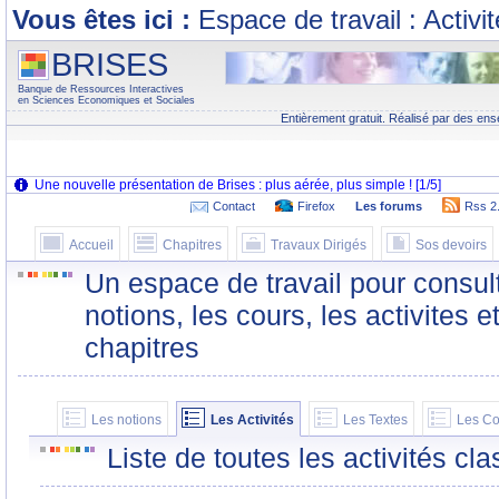
Vous êtes ici :
Espace de travail : Activi
BRISES
Banque de Ressources Interactives
en Sciences Economiques et Sociales
Entièrement gratuit. Réalisé par des ens
Contact
Firefox
Les forums
Rss 2
Accueil
Chapitres
Travaux Dirigés
Sos devoirs
Un espace de travail pour consult
notions, les cours, les activites e
chapitres
Les notions
Les Activités
Les Textes
Les Co
Liste de toutes les activités c