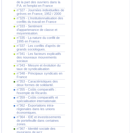
de la part des ouvriers dans la
P.A. et l'emploi en France
n°327 - Journées individuelles de
grèves en France, 1952 / 2000
n°329 - L'institutionnalisation des
conflits du travail en France
n°333 - Sentiment
d'appartenance de classe et
moyennisation.
n°335 - La nature du conflit de
1995 en France.
n°337 - Les conflits d'après de
grands sociologues.
n°341 - Les facteurs explicatifs
des nouveaux mouvements
sociaux
n°343 - Mesure et évolution du
taux de syndicalisation
n°348 - Principaux syndicats en
France
n°353 - Caractéristiques des
deux formes de solidarité.
n°355 - Coûts comparatifs :
l'exemple de Ricardo.
n°359 - Coûts comparatifs et
spécialisation internationale.
n°362 - Exportations intra-
régionales dans les unions
économiques.
n°364 - IDE et investissements
de portefeuille dans certaines
zones.
n°367 - Identité sociale des
musiciens de jazz.