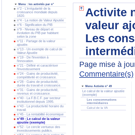
Menu : les activités par n°
Activite 
n°2 - L'irrégularité de la
croissance mondiale depuis
1820.
n°4 - La notion de Valeur Ajoutée
valeur aj
n°6 - Signification du PIB
n°9 - Niveau de départ et
évolution du PIB par habitant
Les con
selon la zone
n°11 - Partage de la valeur
ajoutée.
interméd
n°13 - Un exemple de calcul de
Valeur Ajoutée
n°19 - De l'invention à
l'innovation.
Page mise à jour
n°21 - Définir et caractériser
l'investissement
Commentaire(s)
n°24 - Gains de productivité,
compétitivité et croissance.
n°28 - Gains de productivité,
durée du travail et croissance.
Menu Activite n° 49
n°31 - Gains de productivité,
Le calcul de la valeur ajoutée
revenus et croissance.
(exemple)
n°40 - La F.B.C.F. par secteur
Les consommations
institutionnel depuis 1995.
intermédiaires
n°43 - La productivité horaire du
Calcul de la VA
travail.
n°45 - La rentabilité économique
n°49 - Le calcul de la valeur
ajoutée (exemple)
n°52 - Le cercle vertueux des
investissements publics.