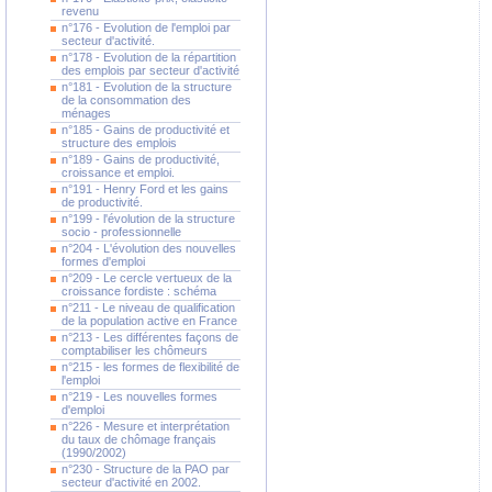
revenu
n°176 - Evolution de l'emploi par
secteur d'activité.
n°178 - Evolution de la répartition
des emplois par secteur d'activité
n°181 - Evolution de la structure
de la consommation des
ménages
n°185 - Gains de productivité et
structure des emplois
n°189 - Gains de productivité,
croissance et emploi.
n°191 - Henry Ford et les gains
de productivité.
n°199 - l'évolution de la structure
socio - professionnelle
n°204 - L'évolution des nouvelles
formes d'emploi
n°209 - Le cercle vertueux de la
croissance fordiste : schéma
n°211 - Le niveau de qualification
de la population active en France
n°213 - Les différentes façons de
comptabiliser les chômeurs
n°215 - les formes de flexibilité de
l'emploi
n°219 - Les nouvelles formes
d'emploi
n°226 - Mesure et interprétation
du taux de chômage français
(1990/2002)
n°230 - Structure de la PAO par
secteur d'activité en 2002.