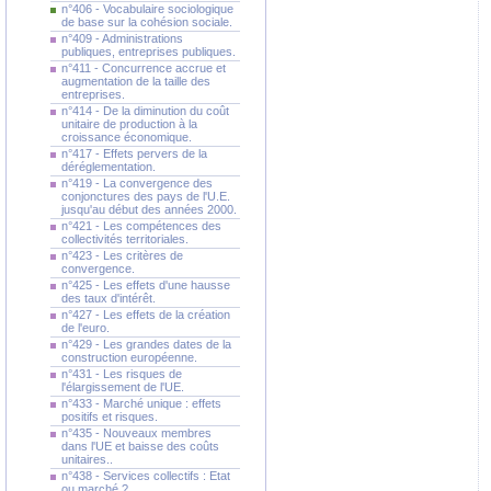
n°406 - Vocabulaire sociologique
de base sur la cohésion sociale.
n°409 - Administrations
publiques, entreprises publiques.
n°411 - Concurrence accrue et
augmentation de la taille des
entreprises.
n°414 - De la diminution du coût
unitaire de production à la
croissance économique.
n°417 - Effets pervers de la
déréglementation.
n°419 - La convergence des
conjonctures des pays de l'U.E.
jusqu'au début des années 2000.
n°421 - Les compétences des
collectivités territoriales.
n°423 - Les critères de
convergence.
n°425 - Les effets d'une hausse
des taux d'intérêt.
n°427 - Les effets de la création
de l'euro.
n°429 - Les grandes dates de la
construction européenne.
n°431 - Les risques de
l'élargissement de l'UE.
n°433 - Marché unique : effets
positifs et risques.
n°435 - Nouveaux membres
dans l'UE et baisse des coûts
unitaires..
n°438 - Services collectifs : Etat
ou marché ?