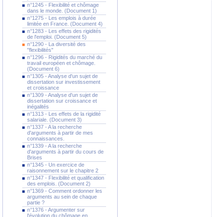
n°1245 - Flexibilité et chômage
dans le monde. (Document 1)
n°1275 - Les emplois à durée
limitée en France. (Document 4)
n°1283 - Les effets des rigidités
de l'emploi. (Document 5)
n°1290 - La diversité des
"flexibilités"
n°1296 - Rigidités du marché du
travail européen et chômage.
(Document 6)
n°1305 - Analyse d'un sujet de
dissertation sur investissement
et croissance
n°1309 - Analyse d'un sujet de
dissertation sur croissance et
inégalités
n°1313 - Les effets de la rigidité
salariale. (Document 3)
n°1337 - A la recherche
d'arguments à partir de mes
connaissances.
n°1339 - A la recherche
d'arguments à partir du cours de
Brises
n°1345 - Un exercice de
raisonnement sur le chapitre 2
n°1347 - Flexibilité et qualification
des emplois. (Document 2)
n°1369 - Comment ordonner les
arguments au sein de chaque
partie ?
n°1376 - Argumenter sur
l'évolution du chômage en