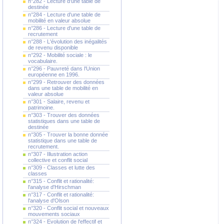
n°282 - Lecture d'une table de
destinée
n°284 - Lecture d'une table de
mobilité en valeur absolue
n°286 - Lecture d'une table de
recrutement
n°288 - L'évolution des inégalités
de revenu disponible
n°292 - Mobilité sociale : le
vocabulaire.
n°296 - Pauvreté dans l'Union
européenne en 1996.
n°299 - Retrouver des données
dans une table de mobilité en
valeur absolue
n°301 - Salaire, revenu et
patrimoine.
n°303 - Trouver des données
statistiques dans une table de
destinée
n°305 - Trouver la bonne donnée
statistique dans une table de
recrutement.
n°307 - Illustration action
collective et conflit social
n°309 - Classes et lutte des
classes
n°315 - Conflit et rationalité:
l'analyse d'Hirschman
n°317 - Conflit et rationalité:
l'analyse d'Olson
n°320 - Conflit social et nouveaux
mouvements sociaux
n°324 - Evolution de l'effectif et