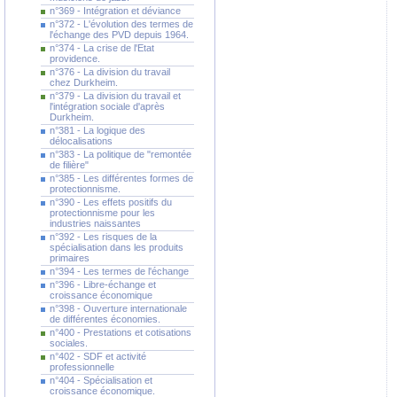
n°369 - Intégration et déviance
n°372 - L'évolution des termes de
l'échange des PVD depuis 1964.
n°374 - La crise de l'Etat
providence.
n°376 - La division du travail
chez Durkheim.
n°379 - La division du travail et
l'intégration sociale d'après
Durkheim.
n°381 - La logique des
délocalisations
n°383 - La politique de "remontée
de filière"
n°385 - Les différentes formes de
protectionnisme.
n°390 - Les effets positifs du
protectionnisme pour les
industries naissantes
n°392 - Les risques de la
spécialisation dans les produits
primaires
n°394 - Les termes de l'échange
n°396 - Libre-échange et
croissance économique
n°398 - Ouverture internationale
de différentes économies.
n°400 - Prestations et cotisations
sociales.
n°402 - SDF et activité
professionnelle
n°404 - Spécialisation et
croissance économique.