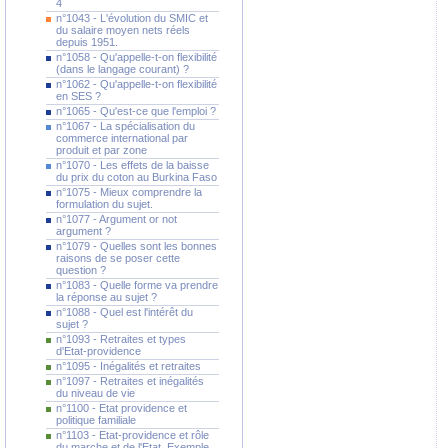
4
n°1043 - L'évolution du SMIC et
du salaire moyen nets réels
depuis 1951.
n°1058 - Qu'appelle-t-on flexibilité
(dans le langage courant) ?
n°1062 - Qu'appelle-t-on flexibilité
en SES ?
n°1065 - Qu'est-ce que l'emploi ?
n°1067 - La spécialisation du
commerce international par
produit et par zone
n°1070 - Les effets de la baisse
du prix du coton au Burkina Faso
n°1075 - Mieux comprendre la
formulation du sujet.
n°1077 - Argument or not
argument ?
n°1079 - Quelles sont les bonnes
raisons de se poser cette
question ?
n°1083 - Quelle forme va prendre
la réponse au sujet ?
n°1088 - Quel est l'intérêt du
sujet ?
n°1093 - Retraites et types
d'Etat-providence
n°1095 - Inégalités et retraites
n°1097 - Retraites et inégalités
du niveau de vie
n°1100 - Etat providence et
politique familiale
n°1103 - Etat-providence et rôle
du marche et de l'Etat. Exemple