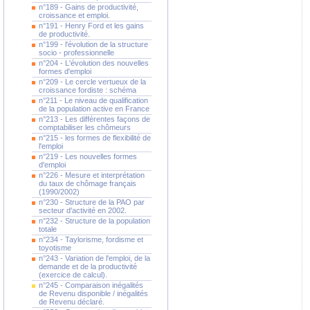
n°189 - Gains de productivité,
croissance et emploi.
n°191 - Henry Ford et les gains
de productivité.
n°199 - l'évolution de la structure
socio - professionnelle
n°204 - L'évolution des nouvelles
formes d'emploi
n°209 - Le cercle vertueux de la
croissance fordiste : schéma
n°211 - Le niveau de qualification
de la population active en France
n°213 - Les différentes façons de
comptabiliser les chômeurs
n°215 - les formes de flexibilité de
l'emploi
n°219 - Les nouvelles formes
d'emploi
n°226 - Mesure et interprétation
du taux de chômage français
(1990/2002)
n°230 - Structure de la PAO par
secteur d'activité en 2002.
n°232 - Structure de la population
totale
n°234 - Taylorisme, fordisme et
toyotisme
n°243 - Variation de l'emploi, de la
demande et de la productivité
(exercice de calcul).
n°245 - Comparaison inégalités
de Revenu disponible / inégalités
de Revenu déclaré.