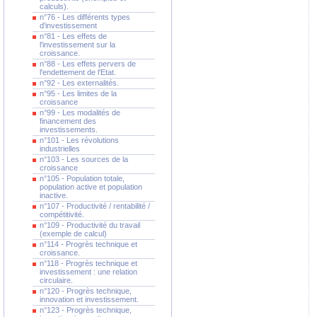
calculs).
n°76 - Les différents types
d'investissement
n°81 - Les effets de
l'investissement sur la
croissance.
n°88 - Les effets pervers de
l'endettement de l'Etat.
n°92 - Les externalités.
n°95 - Les limites de la
croissance
n°99 - Les modalités de
financement des
investissements.
n°101 - Les révolutions
industrielles
n°103 - Les sources de la
croissance
n°105 - Population totale,
population active et population
inactive.
n°107 - Productivité / rentabilité /
compétitivité.
n°109 - Productivité du travail
(exemple de calcul)
n°114 - Progrès technique et
croissance.
n°118 - Progrès technique et
investissement : une relation
circulaire.
n°120 - Progrès technique,
innovation et investissement.
n°123 - Progrès technique,