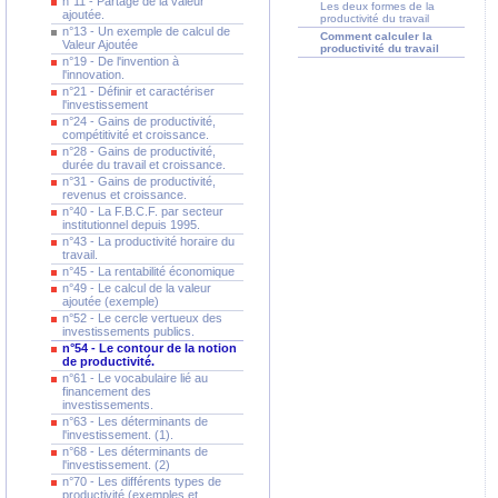
n°11 - Partage de la valeur
Les deux formes de la
ajoutée.
productivité du travail
n°13 - Un exemple de calcul de
Comment calculer la
Valeur Ajoutée
productivité du travail
n°19 - De l'invention à
l'innovation.
n°21 - Définir et caractériser
l'investissement
n°24 - Gains de productivité,
compétitivité et croissance.
n°28 - Gains de productivité,
durée du travail et croissance.
n°31 - Gains de productivité,
revenus et croissance.
n°40 - La F.B.C.F. par secteur
institutionnel depuis 1995.
n°43 - La productivité horaire du
travail.
n°45 - La rentabilité économique
n°49 - Le calcul de la valeur
ajoutée (exemple)
n°52 - Le cercle vertueux des
investissements publics.
n°54 - Le contour de la notion
de productivité.
n°61 - Le vocabulaire lié au
financement des
investissements.
n°63 - Les déterminants de
l'investissement. (1).
n°68 - Les déterminants de
l'investissement. (2)
n°70 - Les différents types de
productivité (exemples et