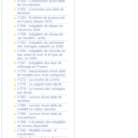
n°250 - Construction d'une table
de recrutement.
n°252 - Construire une table de
destinée
n°254 - Evolution de la pauvreté
en France depuis 1970.
n°256 - Inégalités de départ en
vacances d'été.
n°258 - Inégalités de niveau de
vie retraités / actifs.
n°262 - Inégalités de patrimoine
des ménages salariés en 2000.
n°264 - Inégalités de réussite au
bac selon le sexe et le type de
bac, en 2000.
n°267 - Inégalités des taux de
chômage en France.
n°270 - Interprétation d'une table
de mobilité avec trois catégories.
n°272 - La courbe de Lorenz
n°275 - Le rapport inter-décile
n°279 - Le revenu des ménages
par décile
n°282 - Lecture d'une table de
destinée
n°284 - Lecture d'une table de
mobilité en valeur absolue
n°286 - Lecture d'une table de
recrutement
n°288 - L'évolution des inégalités
de revenu disponible
n°292 - Mobilité sociale : le
vocabulaire.