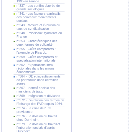
1995 en France.
n°337 - Les conflits d'après de
grands sociologues.
n°341 - Les facteurs explicatifs
des nouveaux mouvements
sociaux
n°343 - Mesure et évolution du
taux de syndicalisation
n°348 - Principaux syndicats en
France
n°353 - Caractéristiques des
deux formes de solidarité.
n°355 - Coûts comparatifs :
l'exemple de Ricardo.
n°359 - Coûts comparatifs et
spécialisation internationale.
n°362 - Exportations intra-
régionales dans les unions
économiques.
n°364 - IDE et investissements
de portefeuille dans certaines
zones.
n°367 - Identité sociale des
musiciens de jazz.
n°369 - Intégration et déviance
n°372 - L'évolution des termes de
l'échange des PVD depuis 1964.
n°374 - La crise de l'Etat
providence.
n°376 - La division du travail
chez Durkheim.
n°379 - La division du travail et
l'intégration sociale d'après
Durkheim.