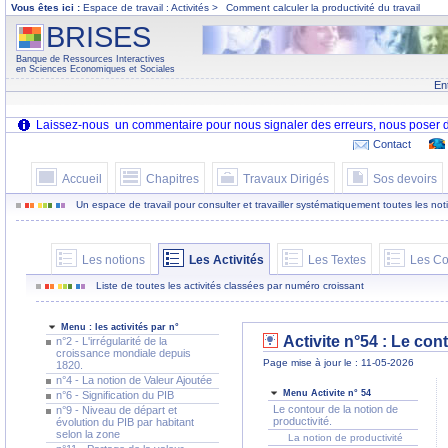
Vous êtes ici :
Espace de travail : Activités >
Comment calculer la productivité du travail
BRISES
Banque de Ressources Interactives
en Sciences Economiques et Sociales
En
Contact
Accueil
Chapitres
Travaux Dirigés
Sos devoirs
Un espace de travail pour consulter et travailler systématiquement toutes les notion
Les notions
Les Activités
Les Textes
Les Co
Liste de toutes les activités classées par numéro croissant
Menu : les activités par n°
Activite n°54 : Le con
n°2 - L'irrégularité de la
croissance mondiale depuis
Page mise à jour le : 11-05-2026
1820.
n°4 - La notion de Valeur Ajoutée
Menu Activite n° 54
n°6 - Signification du PIB
Le contour de la notion de
n°9 - Niveau de départ et
productivité.
évolution du PIB par habitant
selon la zone
La notion de productivité