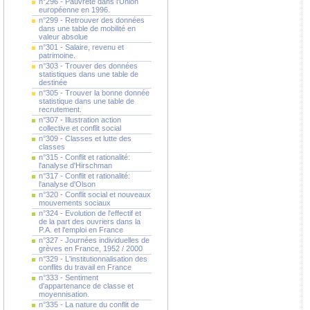
n°296 - Pauvreté dans l'Union
européenne en 1996.
n°299 - Retrouver des données
dans une table de mobilité en
valeur absolue
n°301 - Salaire, revenu et
patrimoine.
n°303 - Trouver des données
statistiques dans une table de
destinée
n°305 - Trouver la bonne donnée
statistique dans une table de
recrutement.
n°307 - Illustration action
collective et conflit social
n°309 - Classes et lutte des
classes
n°315 - Conflit et rationalité:
l'analyse d'Hirschman
n°317 - Conflit et rationalité:
l'analyse d'Olson
n°320 - Conflit social et nouveaux
mouvements sociaux
n°324 - Evolution de l'effectif et
de la part des ouvriers dans la
P.A. et l'emploi en France
n°327 - Journées individuelles de
grèves en France, 1952 / 2000
n°329 - L'institutionnalisation des
conflits du travail en France
n°333 - Sentiment
d'appartenance de classe et
moyennisation.
n°335 - La nature du conflit de