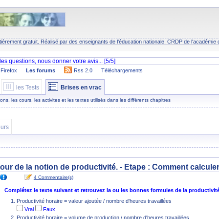
tièrement gratuit. Réalisé par des enseignants de l'éducation nationale.
CRDP
de l'académie 
Firefox
Les forums
Rss 2.0
Téléchargements
les Tests
Brises en vrac
s, les cours, les activites et les textes utilisés dans les différents chapitres
urs
tour de la notion de productivité. - Etape :
Comment calculer l
4 Commentaire(s)
Complétez le texte suivant et retrouvez la ou les bonnes formules de la productivité 
Productivité horaire = valeur ajoutée / nombre d'heures travaillées
Vrai
Faux
Productivité horaire = volume de production / nombre d'heures travaillées