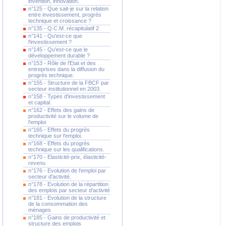
invention, innovation.
n°125 - Que sait-je sur la relation
entre investissement, progrès
technique et croissance ?
n°135 - Q.C.M. récapitulatif 2
n°141 - Qu'est-ce que
l'investissement ?
n°145 - Qu'est-ce que le
développement durable ?
n°153 - Rôle de l'Etat et des
entreprises dans la diffusion du
progrès technique.
n°155 - Structure de la FBCF par
secteur institutionnel en 2003.
n°158 - Types d'investissement
et capital.
n°162 - Effets des gains de
productivité sur le volume de
l'emploi
n°165 - Effets du progrès
technique sur l'emploi.
n°168 - Effets du progrès
technique sur les qualifications.
n°170 - Elasticité-prix, élasticité-
revenu
n°176 - Evolution de l'emploi par
secteur d'activité.
n°178 - Evolution de la répartition
des emplois par secteur d'activité
n°181 - Evolution de la structure
de la consommation des
ménages
n°185 - Gains de productivité et
structure des emplois