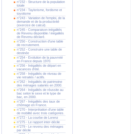
n°232 - Structure de la population
totale
n°234 - Taylorisme, fordisme et
toyotisme
n°243 - Variation de l'emploi, de la
demande et de la productivité
(exercice de calcul).
n°245 - Comparaison inégalités
de Revenu disponible / inégalités
de Revenu déclaré.
n°250 - Construction d'une table
de recrutement.
n°252 - Construire une table de
destinée
n°254 - Evolution de la pauvreté
en France depuis 1970.
n°256 - Inégalités de départ en
vacances d'été.
n°258 - Inégalités de niveau de
vie retraités / actifs.
n°262 - Inégalités de patrimoine
des ménages salariés en 2000.
n°264 - Inégalités de réussite au
bac selon le sexe et le type de
bac, en 2000.
n°267 - Inégalités des taux de
chômage en France.
n°270 - Interprétation d'une table
de mobilité avec trois catégories.
n°272 - La courbe de Lorenz
n°275 - Le rapport inter-décile
n°279 - Le revenu des ménages
par décile