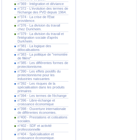
n°369 - Intégration et déviance
n°372 - L'évolution des termes de
l'échange des PVD depuis 1964.
n°374 - La crise de l'Etat
providence.
n°376 - La division du travail
chez Durkheim.
n°379 - La division du travail et
l'intégration sociale d'après
Durkheim.
n°381 - La logique des
délocalisations
n°383 - La politique de "remontée
de filière"
n°385 - Les différentes formes de
protectionnisme.
n°390 - Les effets positifs du
protectionnisme pour les
industries naissantes
n°392 - Les risques de la
spécialisation dans les produits
primaires
n°394 - Les termes de l'échange
n°396 - Libre-échange et
croissance économique
n°398 - Ouverture internationale
de différentes économies.
n°400 - Prestations et cotisations
sociales.
n°402 - SDF et activité
professionnelle
n°404 - Spécialisation et
croissance économique.