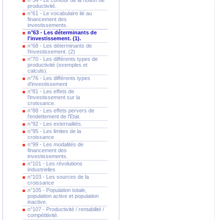
n°54 - Le contour de la notion de
productivité.
n°61 - Le vocabulaire lié au
financement des
investissements.
n°63 - Les déterminants de
l'investissement. (1).
n°68 - Les déterminants de
l'investissement. (2)
n°70 - Les différents types de
productivité (exemples et
calculs).
n°76 - Les différents types
d'investissement
n°81 - Les effets de
l'investissement sur la
croissance.
n°88 - Les effets pervers de
l'endettement de l'Etat.
n°92 - Les externalités.
n°95 - Les limites de la
croissance
n°99 - Les modalités de
financement des
investissements.
n°101 - Les révolutions
industrielles
n°103 - Les sources de la
croissance
n°105 - Population totale,
population active et population
inactive.
n°107 - Productivité / rentabilité /
compétitivité.