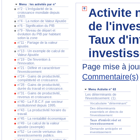
Menu : les activités par n°
Activite 
n°2 - L'irrégularité de la
croissance mondiale depuis
1820.
n°4 - La notion de Valeur Ajoutée
de l'inve
n°6 - Signification du PIB
n°9 - Niveau de départ et
évolution du PIB par habitant
Taux d'in
selon la zone
n°11 - Partage de la valeur
ajoutée.
investis
n°13 - Un exemple de calcul de
Valeur Ajoutée
n°19 - De l'invention à
l'innovation.
Page mise à jour
n°21 - Définir et caractériser
l'investissement
Commentaire(s)
n°24 - Gains de productivité,
compétitivité et croissance.
n°28 - Gains de productivité,
durée du travail et croissance.
Menu Activite n° 63
n°31 - Gains de productivité,
Les déterminants de
revenus et croissance.
l'investissement. (1).
n°40 - La F.B.C.F. par secteur
Vocabulaire "déterminant"
institutionnel depuis 1995.
Des déterminants
n°43 - La productivité horaire du
essentiels et directs de
travail.
l'investissement
n°45 - La rentabilité économique
Taux d'intérêt réel et
n°49 - Le calcul de la valeur
investissement
ajoutée (exemple)
Demande anticipée et
n°52 - Le cercle vertueux des
investissement
investissements publics.