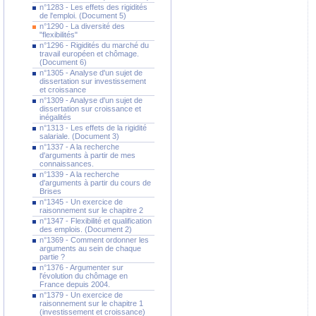
n°1283 - Les effets des rigidités
de l'emploi. (Document 5)
n°1290 - La diversité des
"flexibilités"
n°1296 - Rigidités du marché du
travail européen et chômage.
(Document 6)
n°1305 - Analyse d'un sujet de
dissertation sur investissement
et croissance
n°1309 - Analyse d'un sujet de
dissertation sur croissance et
inégalités
n°1313 - Les effets de la rigidité
salariale. (Document 3)
n°1337 - A la recherche
d'arguments à partir de mes
connaissances.
n°1339 - A la recherche
d'arguments à partir du cours de
Brises
n°1345 - Un exercice de
raisonnement sur le chapitre 2
n°1347 - Flexibilité et qualification
des emplois. (Document 2)
n°1369 - Comment ordonner les
arguments au sein de chaque
partie ?
n°1376 - Argumenter sur
l'évolution du chômage en
France depuis 2004.
n°1379 - Un exercice de
raisonnement sur le chapitre 1
(investissement et croissance)