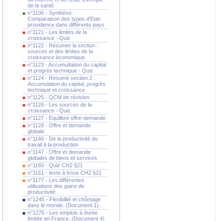
de la santé
n°1106 - Synthèse :
Comparaison des types d'Etat-
providence dans différents pays
n°1121 - Les limites de la
croissance - Quiz
n°1122 - Résumer la section :
sources et des limites de la
croissance économique
n°1123 - Accumultation du capital
et progrès technique - Quiz
n°1124 - Resumé section 2 :
Accumulation du capital, progrès
technique et croissance
n°1125 - QCM de révision
n°1126 - Les sources de la
croissance - Quiz
n°1127 - Equilibre offre-demande
n°1128 - Offre et demande
globale
n°1146 - De la productivité du
travail à la production
n°1147 - Offre et demande
globales de biens et services
n°1160 - Quiz CH2 §21
n°1161 - texte à trous CH2 §21
n°1177 - Les différentes
utilisations des gains de
productivité
n°1245 - Flexibilité et chômage
dans le monde. (Document 1)
n°1275 - Les emplois à durée
limitée en France. (Document 4)