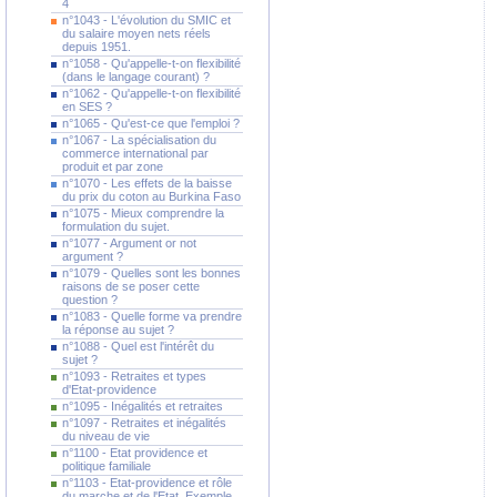
4
n°1043 - L'évolution du SMIC et
du salaire moyen nets réels
depuis 1951.
n°1058 - Qu'appelle-t-on flexibilité
(dans le langage courant) ?
n°1062 - Qu'appelle-t-on flexibilité
en SES ?
n°1065 - Qu'est-ce que l'emploi ?
n°1067 - La spécialisation du
commerce international par
produit et par zone
n°1070 - Les effets de la baisse
du prix du coton au Burkina Faso
n°1075 - Mieux comprendre la
formulation du sujet.
n°1077 - Argument or not
argument ?
n°1079 - Quelles sont les bonnes
raisons de se poser cette
question ?
n°1083 - Quelle forme va prendre
la réponse au sujet ?
n°1088 - Quel est l'intérêt du
sujet ?
n°1093 - Retraites et types
d'Etat-providence
n°1095 - Inégalités et retraites
n°1097 - Retraites et inégalités
du niveau de vie
n°1100 - Etat providence et
politique familiale
n°1103 - Etat-providence et rôle
du marche et de l'Etat. Exemple