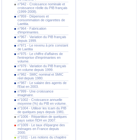
n°942 - Croissance nominale et
croissance réelle du PIB français
(1999-2008).
n°959 - Dépenses et
consommation de cigarettes de
Laetitia.
n°964 - Fabrication
d'imprimantes.
n°967 - Variation du PIB français
depuis 1999.
n°971 - Le revenu à prix constant
de Laetitia
n°975 - Le chiffre d'affaires de
l'entreprise d'imprimantes en
volume.
n°979 - Variation du PIB français
en volume depuis 1999.
n°982 - SMIC nominal et SMIC
réel depuis 1980.
n°987 - Le salaire des agents de
l'Etat en 2003.
n°999 - Une croissance
imaginaire.
n°1002 - Croissance annuelle
moyenne (%) du PIB en volume.
n°1004 - Utiliser les tcam du PIB
de quelques pays depuis 1981.
n°1006 - Répartition de quelques
pays selon l'IDH en 2007.
n°1009 - Le taux d'épargne des
ménages en France depuis
2000.
n°1011 - Les notions du chapitre