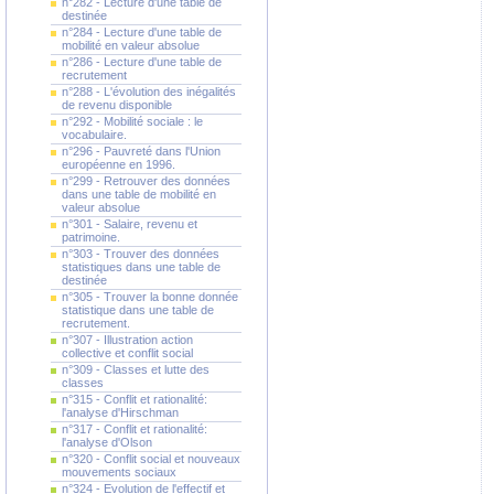
n°282 - Lecture d'une table de
destinée
n°284 - Lecture d'une table de
mobilité en valeur absolue
n°286 - Lecture d'une table de
recrutement
n°288 - L'évolution des inégalités
de revenu disponible
n°292 - Mobilité sociale : le
vocabulaire.
n°296 - Pauvreté dans l'Union
européenne en 1996.
n°299 - Retrouver des données
dans une table de mobilité en
valeur absolue
n°301 - Salaire, revenu et
patrimoine.
n°303 - Trouver des données
statistiques dans une table de
destinée
n°305 - Trouver la bonne donnée
statistique dans une table de
recrutement.
n°307 - Illustration action
collective et conflit social
n°309 - Classes et lutte des
classes
n°315 - Conflit et rationalité:
l'analyse d'Hirschman
n°317 - Conflit et rationalité:
l'analyse d'Olson
n°320 - Conflit social et nouveaux
mouvements sociaux
n°324 - Evolution de l'effectif et