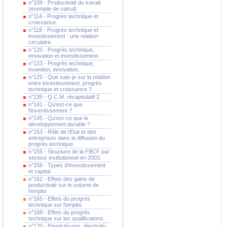
n°109 - Productivité du travail
(exemple de calcul)
n°114 - Progrès technique et
croissance.
n°118 - Progrès technique et
investissement : une relation
circulaire.
n°120 - Progrès technique,
innovation et investissement.
n°123 - Progrès technique,
invention, innovation.
n°125 - Que sais-je sur la relation
entre investissement, progrès
technique et croissance ?
n°135 - Q.C.M. récapitulatif 2
n°141 - Qu'est-ce que
l'investissement ?
n°145 - Qu'est-ce que le
développement durable ?
n°153 - Rôle de l'Etat et des
entreprises dans la diffusion du
progrès technique.
n°155 - Structure de la FBCF par
secteur institutionnel en 2003.
n°158 - Types d'investissement
et capital.
n°162 - Effets des gains de
productivité sur le volume de
l'emploi
n°165 - Effets du progrès
technique sur l'emploi.
n°168 - Effets du progrès
technique sur les qualifications.
n°170 - Elasticité-prix, élasticité-