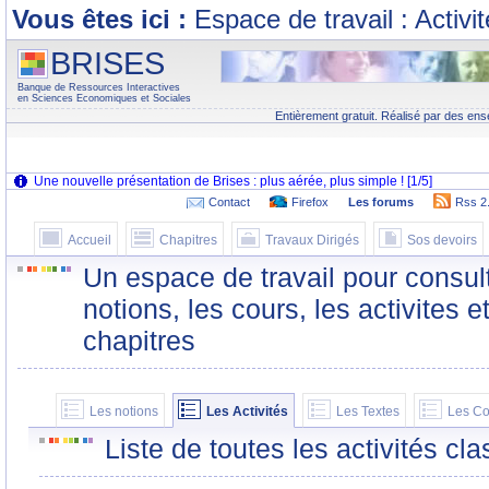
Vous êtes ici :
Espace de travail : Activi
BRISES
Banque de Ressources Interactives
en Sciences Economiques et Sociales
Entièrement gratuit. Réalisé par des ens
Contact
Firefox
Les forums
Rss 2
Accueil
Chapitres
Travaux Dirigés
Sos devoirs
Un espace de travail pour consult
notions, les cours, les activites e
chapitres
Les notions
Les Activités
Les Textes
Les Co
Liste de toutes les activités c