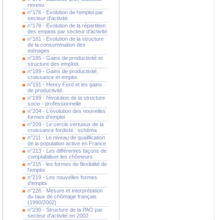
revenu
n°176 - Evolution de l'emploi par
secteur d'activité.
n°178 - Evolution de la répartition
des emplois par secteur d'activité
n°181 - Evolution de la structure
de la consommation des
ménages
n°185 - Gains de productivité et
structure des emplois
n°189 - Gains de productivité,
croissance et emploi.
n°191 - Henry Ford et les gains
de productivité.
n°199 - l'évolution de la structure
socio - professionnelle
n°204 - L'évolution des nouvelles
formes d'emploi
n°209 - Le cercle vertueux de la
croissance fordiste : schéma
n°211 - Le niveau de qualification
de la population active en France
n°213 - Les différentes façons de
comptabiliser les chômeurs
n°215 - les formes de flexibilité de
l'emploi
n°219 - Les nouvelles formes
d'emploi
n°226 - Mesure et interprétation
du taux de chômage français
(1990/2002)
n°230 - Structure de la PAO par
secteur d'activité en 2002.