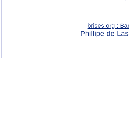
brises.org : B
Phillipe-de-La