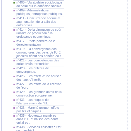
n°406 - Vocabulaire sociologique
de base sur la cohésion sociale.
n°409 - Administrations
publiques, entreprises publiques.
n°411 - Concurrence accrue et
augmentation de la taille des
entreprises.
n°414 - De la diminution du coût
unitaire de production à la
croissance économique.
n°417 - Effets pervers de la
déréglementation.
n°419 - La convergence des
conjonctures des pays de l'U.E.
jusqu'au début des années 2000.
n°421 - Les compétences des
collectivités territoriales.
n°423 - Les critères de
convergence.
n°425 - Les effets d'une hausse
des taux d'intérêt.
n°427 - Les effets de la création
de l'euro.
n°429 - Les grandes dates de la
construction européenne.
n°431 - Les risques de
l'élargissement de l'UE.
n°433 - Marché unique : effets
positifs et risques.
n°435 - Nouveaux membres
dans l'UE et baisse des coûts
unitaires..
n°438 - Services collectifs : Etat
ou marché ?