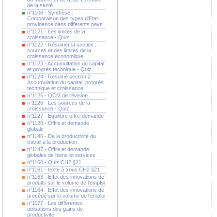
de la santé
n°1106 - Synthèse :
Comparaison des types d'Etat-
providence dans différents pays
n°1121 - Les limites de la
croissance - Quiz
n°1122 - Résumer la section :
sources et des limites de la
croissance économique
n°1123 - Accumultation du capital
et progrès technique - Quiz
n°1124 - Resumé section 2 :
Accumulation du capital, progrès
technique et croissance
n°1125 - QCM de révision
n°1126 - Les sources de la
croissance - Quiz
n°1127 - Equilibre offre-demande
n°1128 - Offre et demande
globale
n°1146 - De la productivité du
travail à la production
n°1147 - Offre et demande
globales de biens et services
n°1160 - Quiz CH2 §21
n°1161 - texte à trous CH2 §21
n°1163 - Effet des innovations de
produits sur le volume de l'emploi
n°1164 - Effet des innovations de
procédé sur le volume de l'emploi
n°1177 - Les différentes
utilisations des gains de
productivité