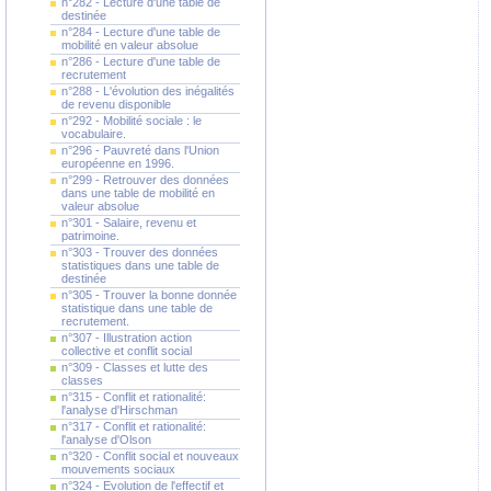
n°282 - Lecture d'une table de
destinée
n°284 - Lecture d'une table de
mobilité en valeur absolue
n°286 - Lecture d'une table de
recrutement
n°288 - L'évolution des inégalités
de revenu disponible
n°292 - Mobilité sociale : le
vocabulaire.
n°296 - Pauvreté dans l'Union
européenne en 1996.
n°299 - Retrouver des données
dans une table de mobilité en
valeur absolue
n°301 - Salaire, revenu et
patrimoine.
n°303 - Trouver des données
statistiques dans une table de
destinée
n°305 - Trouver la bonne donnée
statistique dans une table de
recrutement.
n°307 - Illustration action
collective et conflit social
n°309 - Classes et lutte des
classes
n°315 - Conflit et rationalité:
l'analyse d'Hirschman
n°317 - Conflit et rationalité:
l'analyse d'Olson
n°320 - Conflit social et nouveaux
mouvements sociaux
n°324 - Evolution de l'effectif et