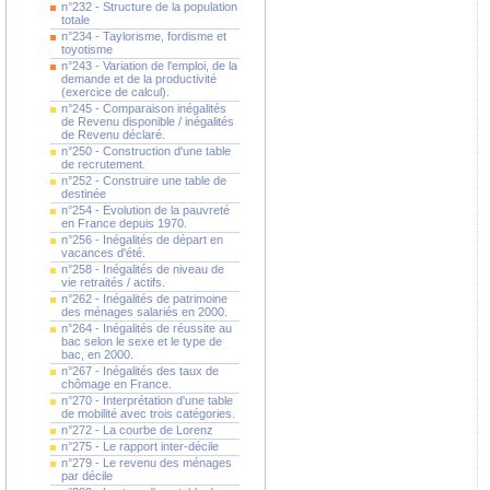
n°232 - Structure de la population
totale
n°234 - Taylorisme, fordisme et
toyotisme
n°243 - Variation de l'emploi, de la
demande et de la productivité
(exercice de calcul).
n°245 - Comparaison inégalités
de Revenu disponible / inégalités
de Revenu déclaré.
n°250 - Construction d'une table
de recrutement.
n°252 - Construire une table de
destinée
n°254 - Evolution de la pauvreté
en France depuis 1970.
n°256 - Inégalités de départ en
vacances d'été.
n°258 - Inégalités de niveau de
vie retraités / actifs.
n°262 - Inégalités de patrimoine
des ménages salariés en 2000.
n°264 - Inégalités de réussite au
bac selon le sexe et le type de
bac, en 2000.
n°267 - Inégalités des taux de
chômage en France.
n°270 - Interprétation d'une table
de mobilité avec trois catégories.
n°272 - La courbe de Lorenz
n°275 - Le rapport inter-décile
n°279 - Le revenu des ménages
par décile