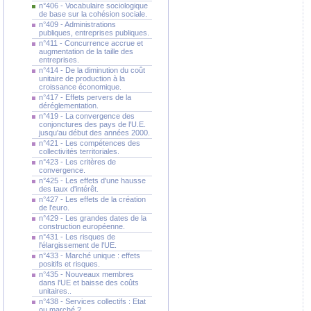
n°406 - Vocabulaire sociologique
de base sur la cohésion sociale.
n°409 - Administrations
publiques, entreprises publiques.
n°411 - Concurrence accrue et
augmentation de la taille des
entreprises.
n°414 - De la diminution du coût
unitaire de production à la
croissance économique.
n°417 - Effets pervers de la
déréglementation.
n°419 - La convergence des
conjonctures des pays de l'U.E.
jusqu'au début des années 2000.
n°421 - Les compétences des
collectivités territoriales.
n°423 - Les critères de
convergence.
n°425 - Les effets d'une hausse
des taux d'intérêt.
n°427 - Les effets de la création
de l'euro.
n°429 - Les grandes dates de la
construction européenne.
n°431 - Les risques de
l'élargissement de l'UE.
n°433 - Marché unique : effets
positifs et risques.
n°435 - Nouveaux membres
dans l'UE et baisse des coûts
unitaires..
n°438 - Services collectifs : Etat
ou marché ?