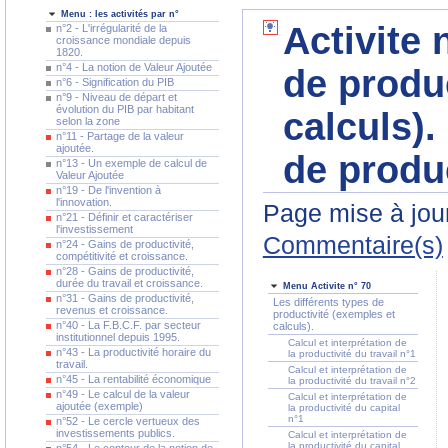
Menu : les activités par n°
Activite 
n°2 - L'irrégularité de la
croissance mondiale depuis
1820.
n°4 - La notion de Valeur Ajoutée
de produ
n°6 - Signification du PIB
n°9 - Niveau de départ et
évolution du PIB par habitant
calculs).
selon la zone
n°11 - Partage de la valeur
ajoutée.
de produc
n°13 - Un exemple de calcul de
Valeur Ajoutée
n°19 - De l'invention à
l'innovation.
Page mise à jour
n°21 - Définir et caractériser
l'investissement
Commentaire(s)
n°24 - Gains de productivité,
compétitivité et croissance.
n°28 - Gains de productivité,
durée du travail et croissance.
Menu Activite n° 70
n°31 - Gains de productivité,
Les différents types de
revenus et croissance.
productivité (exemples et
n°40 - La F.B.C.F. par secteur
calculs).
institutionnel depuis 1995.
Calcul et interprétation de
n°43 - La productivité horaire du
la productivité du travail n°1
travail.
Calcul et interprétation de
n°45 - La rentabilité économique
la productivité du travail n°2
n°49 - Le calcul de la valeur
Calcul et interprétation de
ajoutée (exemple)
la productivité du capital
n°1
n°52 - Le cercle vertueux des
investissements publics.
Calcul et interprétation de
la productivité du capital