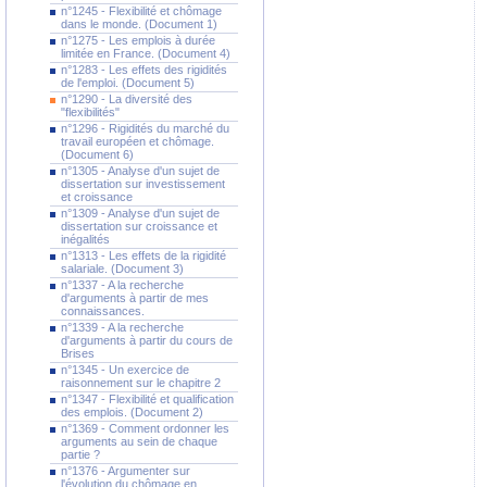
n°1245 - Flexibilité et chômage
dans le monde. (Document 1)
n°1275 - Les emplois à durée
limitée en France. (Document 4)
n°1283 - Les effets des rigidités
de l'emploi. (Document 5)
n°1290 - La diversité des
"flexibilités"
n°1296 - Rigidités du marché du
travail européen et chômage.
(Document 6)
n°1305 - Analyse d'un sujet de
dissertation sur investissement
et croissance
n°1309 - Analyse d'un sujet de
dissertation sur croissance et
inégalités
n°1313 - Les effets de la rigidité
salariale. (Document 3)
n°1337 - A la recherche
d'arguments à partir de mes
connaissances.
n°1339 - A la recherche
d'arguments à partir du cours de
Brises
n°1345 - Un exercice de
raisonnement sur le chapitre 2
n°1347 - Flexibilité et qualification
des emplois. (Document 2)
n°1369 - Comment ordonner les
arguments au sein de chaque
partie ?
n°1376 - Argumenter sur
l'évolution du chômage en