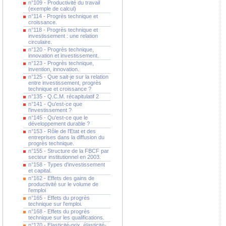
n°109 - Productivité du travail
(exemple de calcul)
n°114 - Progrès technique et
croissance.
n°118 - Progrès technique et
investissement : une relation
circulaire.
n°120 - Progrès technique,
innovation et investissement.
n°123 - Progrès technique,
invention, innovation.
n°125 - Que sait-je sur la relation
entre investissement, progrès
technique et croissance ?
n°135 - Q.C.M. récapitulatif 2
n°141 - Qu'est-ce que
l'investissement ?
n°145 - Qu'est-ce que le
développement durable ?
n°153 - Rôle de l'Etat et des
entreprises dans la diffusion du
progrès technique.
n°155 - Structure de la FBCF par
secteur institutionnel en 2003.
n°158 - Types d'investissement
et capital.
n°162 - Effets des gains de
productivité sur le volume de
l'emploi
n°165 - Effets du progrès
technique sur l'emploi.
n°168 - Effets du progrès
technique sur les qualifications.
n°170 - Elasticité-prix, élasticité-