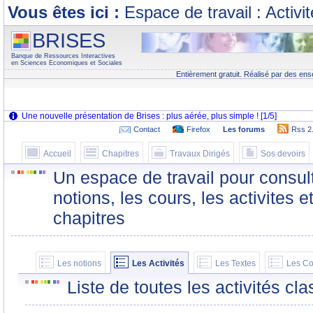
Vous êtes ici :
Espace de travail : Activi
BRISES
Banque de Ressources Interactives
en Sciences Economiques et Sociales
Entièrement gratuit. Réalisé par des ens
Contact
Firefox
Les forums
Rss 2
Accueil
Chapitres
Travaux Dirigés
Sos devoirs
Un espace de travail pour consult
notions, les cours, les activites e
chapitres
Les notions
Les Activités
Les Textes
Les Co
Liste de toutes les activités c