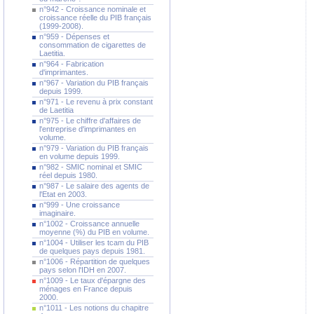
n°942 - Croissance nominale et
croissance réelle du PIB français
(1999-2008).
n°959 - Dépenses et
consommation de cigarettes de
Laetitia.
n°964 - Fabrication
d'imprimantes.
n°967 - Variation du PIB français
depuis 1999.
n°971 - Le revenu à prix constant
de Laetitia
n°975 - Le chiffre d'affaires de
l'entreprise d'imprimantes en
volume.
n°979 - Variation du PIB français
en volume depuis 1999.
n°982 - SMIC nominal et SMIC
réel depuis 1980.
n°987 - Le salaire des agents de
l'Etat en 2003.
n°999 - Une croissance
imaginaire.
n°1002 - Croissance annuelle
moyenne (%) du PIB en volume.
n°1004 - Utiliser les tcam du PIB
de quelques pays depuis 1981.
n°1006 - Répartition de quelques
pays selon l'IDH en 2007.
n°1009 - Le taux d'épargne des
ménages en France depuis
2000.
n°1011 - Les notions du chapitre