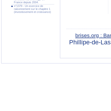
France depuis 2004.
n°1379 - Un exercice de
raisonnement sur le chapitre 1
(investissement et croissance)
brises.org : B
Phillipe-de-La