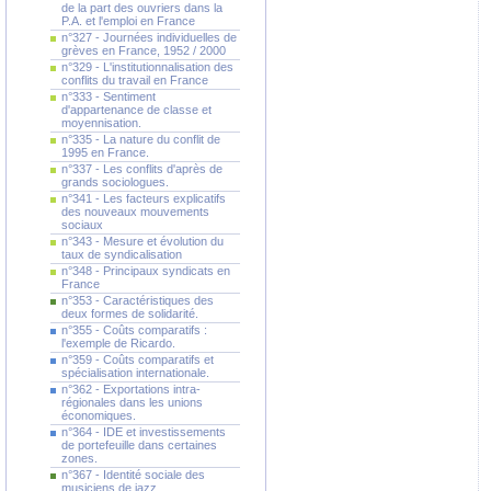
de la part des ouvriers dans la
P.A. et l'emploi en France
n°327 - Journées individuelles de
grèves en France, 1952 / 2000
n°329 - L'institutionnalisation des
conflits du travail en France
n°333 - Sentiment
d'appartenance de classe et
moyennisation.
n°335 - La nature du conflit de
1995 en France.
n°337 - Les conflits d'après de
grands sociologues.
n°341 - Les facteurs explicatifs
des nouveaux mouvements
sociaux
n°343 - Mesure et évolution du
taux de syndicalisation
n°348 - Principaux syndicats en
France
n°353 - Caractéristiques des
deux formes de solidarité.
n°355 - Coûts comparatifs :
l'exemple de Ricardo.
n°359 - Coûts comparatifs et
spécialisation internationale.
n°362 - Exportations intra-
régionales dans les unions
économiques.
n°364 - IDE et investissements
de portefeuille dans certaines
zones.
n°367 - Identité sociale des
musiciens de jazz.