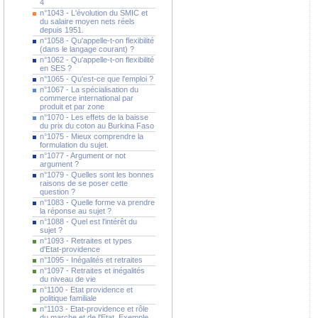
4
n°1043 - L'évolution du SMIC et
du salaire moyen nets réels
depuis 1951.
n°1058 - Qu'appelle-t-on flexibilité
(dans le langage courant) ?
n°1062 - Qu'appelle-t-on flexibilité
en SES ?
n°1065 - Qu'est-ce que l'emploi ?
n°1067 - La spécialisation du
commerce international par
produit et par zone
n°1070 - Les effets de la baisse
du prix du coton au Burkina Faso
n°1075 - Mieux comprendre la
formulation du sujet.
n°1077 - Argument or not
argument ?
n°1079 - Quelles sont les bonnes
raisons de se poser cette
question ?
n°1083 - Quelle forme va prendre
la réponse au sujet ?
n°1088 - Quel est l'intérêt du
sujet ?
n°1093 - Retraites et types
d'Etat-providence
n°1095 - Inégalités et retraites
n°1097 - Retraites et inégalités
du niveau de vie
n°1100 - Etat providence et
politique familiale
n°1103 - Etat-providence et rôle
du marche et de l'Etat. Exemple