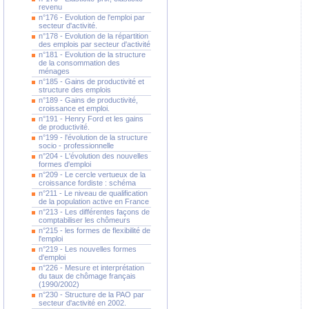
revenu
n°176 - Evolution de l'emploi par
secteur d'activité.
n°178 - Evolution de la répartition
des emplois par secteur d'activité
n°181 - Evolution de la structure
de la consommation des
ménages
n°185 - Gains de productivité et
structure des emplois
n°189 - Gains de productivité,
croissance et emploi.
n°191 - Henry Ford et les gains
de productivité.
n°199 - l'évolution de la structure
socio - professionnelle
n°204 - L'évolution des nouvelles
formes d'emploi
n°209 - Le cercle vertueux de la
croissance fordiste : schéma
n°211 - Le niveau de qualification
de la population active en France
n°213 - Les différentes façons de
comptabiliser les chômeurs
n°215 - les formes de flexibilité de
l'emploi
n°219 - Les nouvelles formes
d'emploi
n°226 - Mesure et interprétation
du taux de chômage français
(1990/2002)
n°230 - Structure de la PAO par
secteur d'activité en 2002.