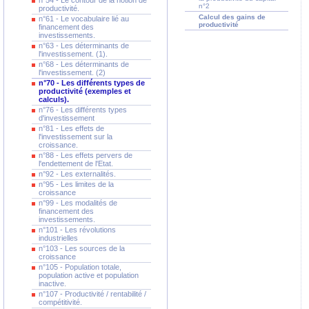
n°54 - Le contour de la notion de
n°2
productivité.
Calcul des gains de
n°61 - Le vocabulaire lié au
productivité
financement des
investissements.
n°63 - Les déterminants de
l'investissement. (1).
n°68 - Les déterminants de
l'investissement. (2)
n°70 - Les différents types de
productivité (exemples et
calculs).
n°76 - Les différents types
d'investissement
n°81 - Les effets de
l'investissement sur la
croissance.
n°88 - Les effets pervers de
l'endettement de l'Etat.
n°92 - Les externalités.
n°95 - Les limites de la
croissance
n°99 - Les modalités de
financement des
investissements.
n°101 - Les révolutions
industrielles
n°103 - Les sources de la
croissance
n°105 - Population totale,
population active et population
inactive.
n°107 - Productivité / rentabilité /
compétitivité.