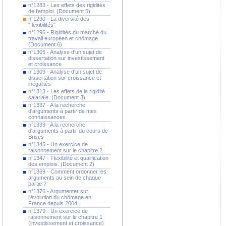
n°1283 - Les effets des rigidités
de l'emploi. (Document 5)
n°1290 - La diversité des
"flexibilités"
n°1296 - Rigidités du marché du
travail européen et chômage.
(Document 6)
n°1305 - Analyse d'un sujet de
dissertation sur investissement
et croissance
n°1309 - Analyse d'un sujet de
dissertation sur croissance et
inégalités
n°1313 - Les effets de la rigidité
salariale. (Document 3)
n°1337 - A la recherche
d'arguments à partir de mes
connaissances.
n°1339 - A la recherche
d'arguments à partir du cours de
Brises
n°1345 - Un exercice de
raisonnement sur le chapitre 2
n°1347 - Flexibilité et qualification
des emplois. (Document 2)
n°1369 - Comment ordonner les
arguments au sein de chaque
partie ?
n°1376 - Argumenter sur
l'évolution du chômage en
France depuis 2004.
n°1379 - Un exercice de
raisonnement sur le chapitre 1
(investissement et croissance)