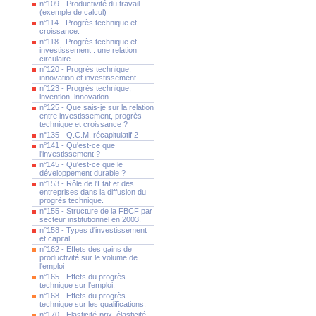
n°109 - Productivité du travail
(exemple de calcul)
n°114 - Progrès technique et
croissance.
n°118 - Progrès technique et
investissement : une relation
circulaire.
n°120 - Progrès technique,
innovation et investissement.
n°123 - Progrès technique,
invention, innovation.
n°125 - Que sais-je sur la relation
entre investissement, progrès
technique et croissance ?
n°135 - Q.C.M. récapitulatif 2
n°141 - Qu'est-ce que
l'investissement ?
n°145 - Qu'est-ce que le
développement durable ?
n°153 - Rôle de l'Etat et des
entreprises dans la diffusion du
progrès technique.
n°155 - Structure de la FBCF par
secteur institutionnel en 2003.
n°158 - Types d'investissement
et capital.
n°162 - Effets des gains de
productivité sur le volume de
l'emploi
n°165 - Effets du progrès
technique sur l'emploi.
n°168 - Effets du progrès
technique sur les qualifications.
n°170 - Elasticité-prix, élasticité-