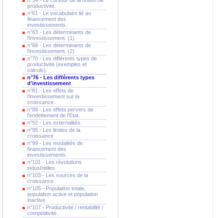
n°54 - Le contour de la notion de
productivité.
n°61 - Le vocabulaire lié au
financement des
investissements.
n°63 - Les déterminants de
l'investissement. (1).
n°68 - Les déterminants de
l'investissement. (2)
n°70 - Les différents types de
productivité (exemples et
calculs).
n°76 - Les différents types
d'investissement
n°81 - Les effets de
l'investissement sur la
croissance.
n°88 - Les effets pervers de
l'endettement de l'Etat.
n°92 - Les externalités.
n°95 - Les limites de la
croissance
n°99 - Les modalités de
financement des
investissements.
n°101 - Les révolutions
industrielles
n°103 - Les sources de la
croissance
n°105 - Population totale,
population active et population
inactive.
n°107 - Productivité / rentabilité /
compétitivité.