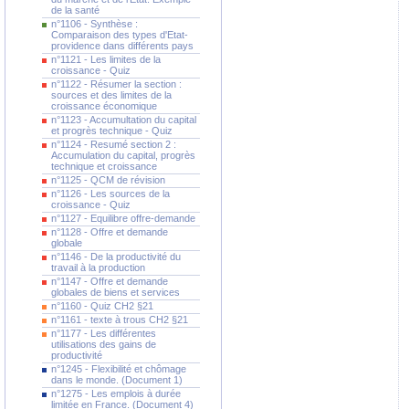
de la santé
n°1106 - Synthèse :
Comparaison des types d'Etat-
providence dans différents pays
n°1121 - Les limites de la
croissance - Quiz
n°1122 - Résumer la section :
sources et des limites de la
croissance économique
n°1123 - Accumultation du capital
et progrès technique - Quiz
n°1124 - Resumé section 2 :
Accumulation du capital, progrès
technique et croissance
n°1125 - QCM de révision
n°1126 - Les sources de la
croissance - Quiz
n°1127 - Equilibre offre-demande
n°1128 - Offre et demande
globale
n°1146 - De la productivité du
travail à la production
n°1147 - Offre et demande
globales de biens et services
n°1160 - Quiz CH2 §21
n°1161 - texte à trous CH2 §21
n°1177 - Les différentes
utilisations des gains de
productivité
n°1245 - Flexibilité et chômage
dans le monde. (Document 1)
n°1275 - Les emplois à durée
limitée en France. (Document 4)