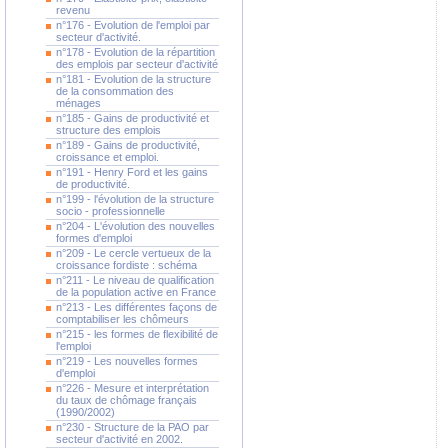
revenu
n°176 - Evolution de l'emploi par
secteur d'activité.
n°178 - Evolution de la répartition
des emplois par secteur d'activité
n°181 - Evolution de la structure
de la consommation des
ménages
n°185 - Gains de productivité et
structure des emplois
n°189 - Gains de productivité,
croissance et emploi.
n°191 - Henry Ford et les gains
de productivité.
n°199 - l'évolution de la structure
socio - professionnelle
n°204 - L'évolution des nouvelles
formes d'emploi
n°209 - Le cercle vertueux de la
croissance fordiste : schéma
n°211 - Le niveau de qualification
de la population active en France
n°213 - Les différentes façons de
comptabiliser les chômeurs
n°215 - les formes de flexibilité de
l'emploi
n°219 - Les nouvelles formes
d'emploi
n°226 - Mesure et interprétation
du taux de chômage français
(1990/2002)
n°230 - Structure de la PAO par
secteur d'activité en 2002.