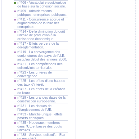
n°406 - Vocabulaire sociologique
de base sur la cohésion sociale.
n°409 - Administrations
publiques, entreprises publiques.
n°411 - Concurrence accrue et
augmentation de la taille des
entreprises.
n°414 - De la diminution du coût
unitaire de production à la
croissance économique.
n°417 - Effets pervers de la
déréglementation.
n°419 - La convergence des
conjonctures des pays de l'U.E.
jusqu'au début des années 2000.
n°421 - Les compétences des
collectivités territoriales.
n°423 - Les critères de
convergence.
n°425 - Les effets d'une hausse
des taux d'intérêt.
n°427 - Les effets de la création
de l'euro.
n°429 - Les grandes dates de la
construction européenne.
n°431 - Les risques de
l'élargissement de l'UE.
n°433 - Marché unique : effets
positifs et risques.
n°435 - Nouveaux membres
dans l'UE et baisse des coûts
unitaires..
n°438 - Services collectifs : Etat
ou marché ?