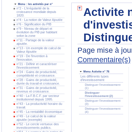
Menu : les activités par n°
Activite 
n°2 - L'irrégularité de la
croissance mondiale depuis
1820.
n°4 - La notion de Valeur Ajoutée
d'investi
n°6 - Signification du PIB
n°9 - Niveau de départ et
évolution du PIB par habitant
Distingue
selon la zone
n°11 - Partage de la valeur
ajoutée.
Page mise à jour
n°13 - Un exemple de calcul de
Valeur Ajoutée
n°19 - De l'invention à
Commentaire(s)
l'innovation.
n°21 - Définir et caractériser
l'investissement
n°24 - Gains de productivité,
Menu Activite n° 76
compétitivité et croissance.
Les différents types
n°28 - Gains de productivité,
d'investissement
durée du travail et croissance.
Distinguer l'investissement
n°31 - Gains de productivité,
(1)
revenus et croissance.
Distinguer
n°40 - La F.B.C.F. par secteur
l'investissement (2)
institutionnel depuis 1995.
Distinguer l'investissement
n°43 - La productivité horaire du
(3)
travail.
Distinguer l'investissement
n°45 - La rentabilité économique
(4)
n°49 - Le calcul de la valeur
ajoutée (exemple)
n°52 - Le cercle vertueux des
investissements publics.