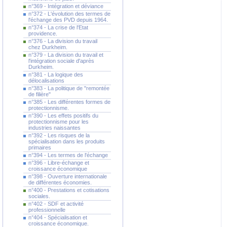
n°369 - Intégration et déviance
n°372 - L'évolution des termes de
l'échange des PVD depuis 1964.
n°374 - La crise de l'Etat
providence.
n°376 - La division du travail
chez Durkheim.
n°379 - La division du travail et
l'intégration sociale d'après
Durkheim.
n°381 - La logique des
délocalisations
n°383 - La politique de "remontée
de filière"
n°385 - Les différentes formes de
protectionnisme.
n°390 - Les effets positifs du
protectionnisme pour les
industries naissantes
n°392 - Les risques de la
spécialisation dans les produits
primaires
n°394 - Les termes de l'échange
n°396 - Libre-échange et
croissance économique
n°398 - Ouverture internationale
de différentes économies.
n°400 - Prestations et cotisations
sociales.
n°402 - SDF et activité
professionnelle
n°404 - Spécialisation et
croissance économique.