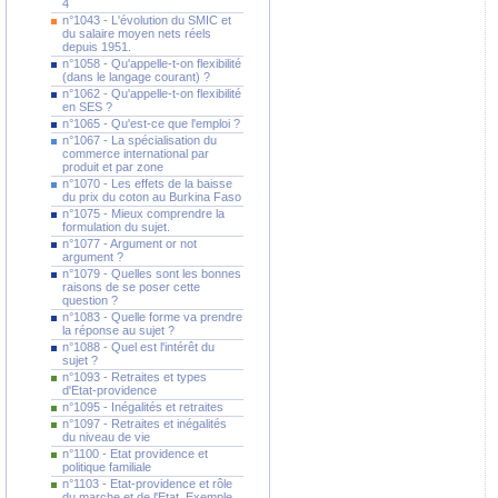
4
n°1043 - L'évolution du SMIC et
du salaire moyen nets réels
depuis 1951.
n°1058 - Qu'appelle-t-on flexibilité
(dans le langage courant) ?
n°1062 - Qu'appelle-t-on flexibilité
en SES ?
n°1065 - Qu'est-ce que l'emploi ?
n°1067 - La spécialisation du
commerce international par
produit et par zone
n°1070 - Les effets de la baisse
du prix du coton au Burkina Faso
n°1075 - Mieux comprendre la
formulation du sujet.
n°1077 - Argument or not
argument ?
n°1079 - Quelles sont les bonnes
raisons de se poser cette
question ?
n°1083 - Quelle forme va prendre
la réponse au sujet ?
n°1088 - Quel est l'intérêt du
sujet ?
n°1093 - Retraites et types
d'Etat-providence
n°1095 - Inégalités et retraites
n°1097 - Retraites et inégalités
du niveau de vie
n°1100 - Etat providence et
politique familiale
n°1103 - Etat-providence et rôle
du marche et de l'Etat. Exemple