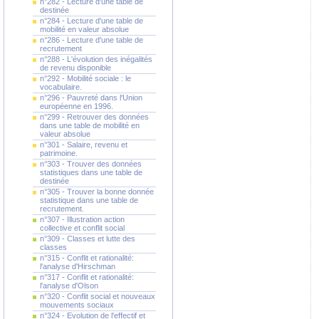
n°282 - Lecture d'une table de
destinée
n°284 - Lecture d'une table de
mobilité en valeur absolue
n°286 - Lecture d'une table de
recrutement
n°288 - L'évolution des inégalités
de revenu disponible
n°292 - Mobilité sociale : le
vocabulaire.
n°296 - Pauvreté dans l'Union
européenne en 1996.
n°299 - Retrouver des données
dans une table de mobilité en
valeur absolue
n°301 - Salaire, revenu et
patrimoine.
n°303 - Trouver des données
statistiques dans une table de
destinée
n°305 - Trouver la bonne donnée
statistique dans une table de
recrutement.
n°307 - Illustration action
collective et conflit social
n°309 - Classes et lutte des
classes
n°315 - Conflit et rationalité:
l'analyse d'Hirschman
n°317 - Conflit et rationalité:
l'analyse d'Olson
n°320 - Conflit social et nouveaux
mouvements sociaux
n°324 - Evolution de l'effectif et