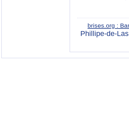
brises.org : B
Phillipe-de-La