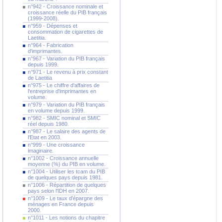
n°942 - Croissance nominale et
croissance réelle du PIB français
(1999-2008).
n°959 - Dépenses et
consommation de cigarettes de
Laetitia.
n°964 - Fabrication
d'imprimantes.
n°967 - Variation du PIB français
depuis 1999.
n°971 - Le revenu à prix constant
de Laetitia
n°975 - Le chiffre d'affaires de
l'entreprise d'imprimantes en
volume.
n°979 - Variation du PIB français
en volume depuis 1999.
n°982 - SMIC nominal et SMIC
réel depuis 1980.
n°987 - Le salaire des agents de
l'Etat en 2003.
n°999 - Une croissance
imaginaire.
n°1002 - Croissance annuelle
moyenne (%) du PIB en volume.
n°1004 - Utiliser les tcam du PIB
de quelques pays depuis 1981.
n°1006 - Répartition de quelques
pays selon l'IDH en 2007.
n°1009 - Le taux d'épargne des
ménages en France depuis
2000.
n°1011 - Les notions du chapitre