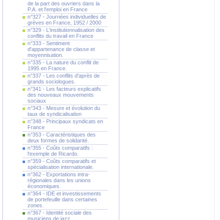
de la part des ouvriers dans la
P.A. et l'emploi en France
n°327 - Journées individuelles de
grèves en France, 1952 / 2000
n°329 - L'institutionnalisation des
conflits du travail en France
n°333 - Sentiment
d'appartenance de classe et
moyennisation.
n°335 - La nature du conflit de
1995 en France.
n°337 - Les conflits d'après de
grands sociologues.
n°341 - Les facteurs explicatifs
des nouveaux mouvements
sociaux
n°343 - Mesure et évolution du
taux de syndicalisation
n°348 - Principaux syndicats en
France
n°353 - Caractéristiques des
deux formes de solidarité.
n°355 - Coûts comparatifs :
l'exemple de Ricardo.
n°359 - Coûts comparatifs et
spécialisation internationale.
n°362 - Exportations intra-
régionales dans les unions
économiques.
n°364 - IDE et investissements
de portefeuille dans certaines
zones.
n°367 - Identité sociale des
musiciens de jazz.