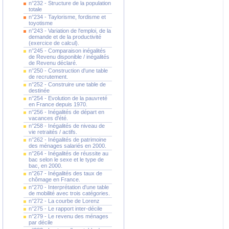
n°232 - Structure de la population
totale
n°234 - Taylorisme, fordisme et
toyotisme
n°243 - Variation de l'emploi, de la
demande et de la productivité
(exercice de calcul).
n°245 - Comparaison inégalités
de Revenu disponible / inégalités
de Revenu déclaré.
n°250 - Construction d'une table
de recrutement.
n°252 - Construire une table de
destinée
n°254 - Evolution de la pauvreté
en France depuis 1970.
n°256 - Inégalités de départ en
vacances d'été.
n°258 - Inégalités de niveau de
vie retraités / actifs.
n°262 - Inégalités de patrimoine
des ménages salariés en 2000.
n°264 - Inégalités de réussite au
bac selon le sexe et le type de
bac, en 2000.
n°267 - Inégalités des taux de
chômage en France.
n°270 - Interprétation d'une table
de mobilité avec trois catégories.
n°272 - La courbe de Lorenz
n°275 - Le rapport inter-décile
n°279 - Le revenu des ménages
par décile