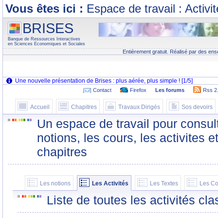
Vous êtes ici :
Espace de travail : Activi
BRISES
Banque de Ressources Interactives
en Sciences Economiques et Sociales
Entièrement gratuit. Réalisé par des ens
Contact
Firefox
Les forums
Rss 2
Accueil
Chapitres
Travaux Dirigés
Sos devoirs
Un espace de travail pour consult
notions, les cours, les activites e
chapitres
Les notions
Les Activités
Les Textes
Les Co
Liste de toutes les activités c