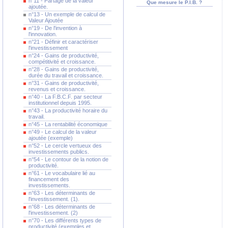
n°11 - Partage de la valeur
Que mesure le P.I.B. ?
ajoutée.
n°13 - Un exemple de calcul de
Valeur Ajoutée
n°19 - De l'invention à
l'innovation.
n°21 - Définir et caractériser
l'investissement
n°24 - Gains de productivité,
compétitivité et croissance.
n°28 - Gains de productivité,
durée du travail et croissance.
n°31 - Gains de productivité,
revenus et croissance.
n°40 - La F.B.C.F. par secteur
institutionnel depuis 1995.
n°43 - La productivité horaire du
travail.
n°45 - La rentabilité économique
n°49 - Le calcul de la valeur
ajoutée (exemple)
n°52 - Le cercle vertueux des
investissements publics.
n°54 - Le contour de la notion de
productivité.
n°61 - Le vocabulaire lié au
financement des
investissements.
n°63 - Les déterminants de
l'investissement. (1).
n°68 - Les déterminants de
l'investissement. (2)
n°70 - Les différents types de
productivité (exemples et