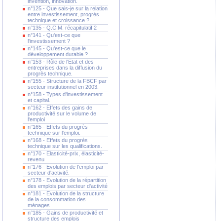
invention, innovation.
n°125 - Que sais-je sur la relation
entre investissement, progrès
technique et croissance ?
n°135 - Q.C.M. récapitulatif 2
n°141 - Qu'est-ce que
l'investissement ?
n°145 - Qu'est-ce que le
développement durable ?
n°153 - Rôle de l'Etat et des
entreprises dans la diffusion du
progrès technique.
n°155 - Structure de la FBCF par
secteur institutionnel en 2003.
n°158 - Types d'investissement
et capital.
n°162 - Effets des gains de
productivité sur le volume de
l'emploi
n°165 - Effets du progrès
technique sur l'emploi.
n°168 - Effets du progrès
technique sur les qualifications.
n°170 - Elasticité-prix, élasticité-
revenu
n°176 - Evolution de l'emploi par
secteur d'activité.
n°178 - Evolution de la répartition
des emplois par secteur d'activité
n°181 - Evolution de la structure
de la consommation des
ménages
n°185 - Gains de productivité et
structure des emplois