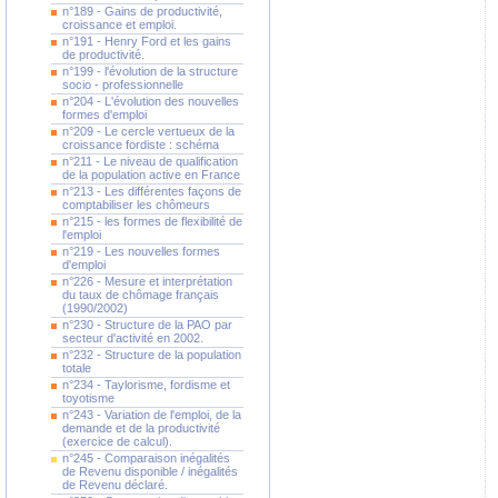
n°189 - Gains de productivité,
croissance et emploi.
n°191 - Henry Ford et les gains
de productivité.
n°199 - l'évolution de la structure
socio - professionnelle
n°204 - L'évolution des nouvelles
formes d'emploi
n°209 - Le cercle vertueux de la
croissance fordiste : schéma
n°211 - Le niveau de qualification
de la population active en France
n°213 - Les différentes façons de
comptabiliser les chômeurs
n°215 - les formes de flexibilité de
l'emploi
n°219 - Les nouvelles formes
d'emploi
n°226 - Mesure et interprétation
du taux de chômage français
(1990/2002)
n°230 - Structure de la PAO par
secteur d'activité en 2002.
n°232 - Structure de la population
totale
n°234 - Taylorisme, fordisme et
toyotisme
n°243 - Variation de l'emploi, de la
demande et de la productivité
(exercice de calcul).
n°245 - Comparaison inégalités
de Revenu disponible / inégalités
de Revenu déclaré.