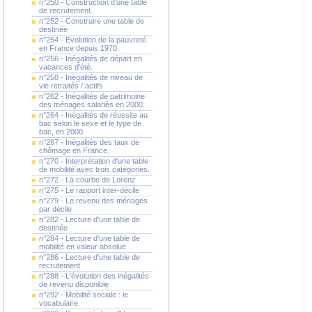
n°250 - Construction d'une table
de recrutement.
n°252 - Construire une table de
destinée
n°254 - Evolution de la pauvreté
en France depuis 1970.
n°256 - Inégalités de départ en
vacances d'été.
n°258 - Inégalités de niveau de
vie retraités / actifs.
n°262 - Inégalités de patrimoine
des ménages salariés en 2000.
n°264 - Inégalités de réussite au
bac selon le sexe et le type de
bac, en 2000.
n°267 - Inégalités des taux de
chômage en France.
n°270 - Interprétation d'une table
de mobilité avec trois catégories.
n°272 - La courbe de Lorenz
n°275 - Le rapport inter-décile
n°279 - Le revenu des ménages
par décile
n°282 - Lecture d'une table de
destinée
n°284 - Lecture d'une table de
mobilité en valeur absolue
n°286 - Lecture d'une table de
recrutement
n°288 - L'évolution des inégalités
de revenu disponible
n°292 - Mobilité sociale : le
vocabulaire.