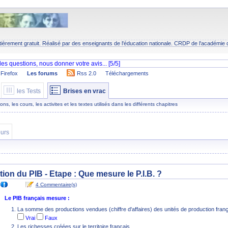
tièrement gratuit. Réalisé par des enseignants de l'éducation nationale.
CRDP
de l'académie 
Firefox
Les forums
Rss 2.0
Téléchargements
les Tests
Brises en vrac
s, les cours, les activites et les textes utilisés dans les différents chapitres
urs
ation du PIB - Etape :
Que mesure le P.I.B. ?
4 Commentaire(s)
Le PIB français mesure :
La somme des productions vendues (chiffre d'affaires) des unités de production fran
Vrai
Faux
Les richesses créées sur le territoire français.