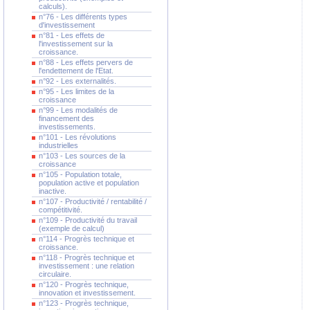
calculs).
n°76 - Les différents types
d'investissement
n°81 - Les effets de
l'investissement sur la
croissance.
n°88 - Les effets pervers de
l'endettement de l'Etat.
n°92 - Les externalités.
n°95 - Les limites de la
croissance
n°99 - Les modalités de
financement des
investissements.
n°101 - Les révolutions
industrielles
n°103 - Les sources de la
croissance
n°105 - Population totale,
population active et population
inactive.
n°107 - Productivité / rentabilité /
compétitivité.
n°109 - Productivité du travail
(exemple de calcul)
n°114 - Progrès technique et
croissance.
n°118 - Progrès technique et
investissement : une relation
circulaire.
n°120 - Progrès technique,
innovation et investissement.
n°123 - Progrès technique,