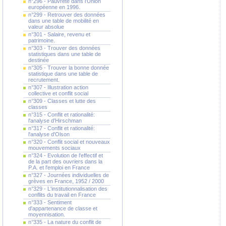
n°296 - Pauvreté dans l'Union
européenne en 1996.
n°299 - Retrouver des données
dans une table de mobilité en
valeur absolue
n°301 - Salaire, revenu et
patrimoine.
n°303 - Trouver des données
statistiques dans une table de
destinée
n°305 - Trouver la bonne donnée
statistique dans une table de
recrutement.
n°307 - Illustration action
collective et conflit social
n°309 - Classes et lutte des
classes
n°315 - Conflit et rationalité:
l'analyse d'Hirschman
n°317 - Conflit et rationalité:
l'analyse d'Olson
n°320 - Conflit social et nouveaux
mouvements sociaux
n°324 - Evolution de l'effectif et
de la part des ouvriers dans la
P.A. et l'emploi en France
n°327 - Journées individuelles de
grèves en France, 1952 / 2000
n°329 - L'institutionnalisation des
conflits du travail en France
n°333 - Sentiment
d'appartenance de classe et
moyennisation.
n°335 - La nature du conflit de