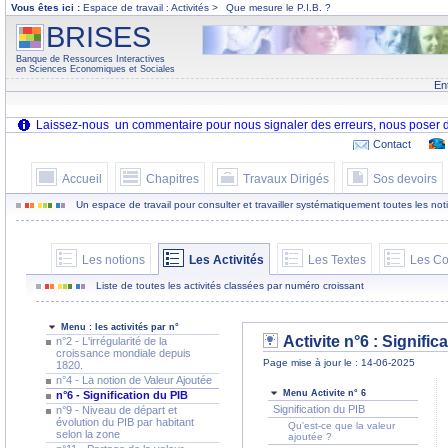
Vous êtes ici :
Espace de travail : Activités >
Que mesure le P.I.B. ?
BRISES
Banque de Ressources Interactives
en Sciences Economiques et Sociales
En
Contact
Accueil
Chapitres
Travaux Dirigés
Sos devoirs
Un espace de travail pour consulter et travailler systématiquement toutes les notion
Les notions
Les Activités
Les Textes
Les Co
Liste de toutes les activités classées par numéro croissant
Menu : les activités par n°
Activite n°6 : Signific
n°2 - L'irrégularité de la
croissance mondiale depuis
Page mise à jour le : 14-06-2025
1820.
n°4 - La notion de Valeur Ajoutée
Menu Activite n° 6
n°6 - Signification du PIB
Signification du PIB
n°9 - Niveau de départ et
évolution du PIB par habitant
Qu'est-ce que la valeur
selon la zone
ajoutée ?