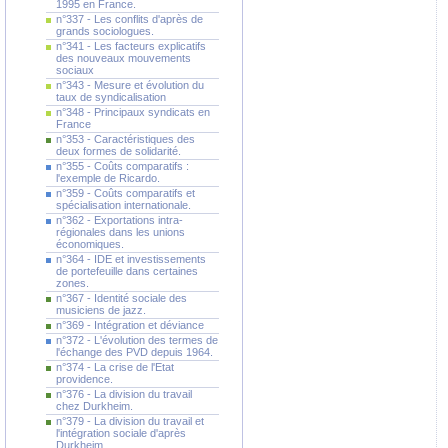
1995 en France.
n°337 - Les conflits d'après de
grands sociologues.
n°341 - Les facteurs explicatifs
des nouveaux mouvements
sociaux
n°343 - Mesure et évolution du
taux de syndicalisation
n°348 - Principaux syndicats en
France
n°353 - Caractéristiques des
deux formes de solidarité.
n°355 - Coûts comparatifs :
l'exemple de Ricardo.
n°359 - Coûts comparatifs et
spécialisation internationale.
n°362 - Exportations intra-
régionales dans les unions
économiques.
n°364 - IDE et investissements
de portefeuille dans certaines
zones.
n°367 - Identité sociale des
musiciens de jazz.
n°369 - Intégration et déviance
n°372 - L'évolution des termes de
l'échange des PVD depuis 1964.
n°374 - La crise de l'Etat
providence.
n°376 - La division du travail
chez Durkheim.
n°379 - La division du travail et
l'intégration sociale d'après
Durkheim.