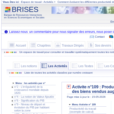
Vous êtes ici :
Espace de travail : Activités >
Comment évoluent les différentes productivité d
BRISES
Banque de Ressources Interactives
en Sciences Economiques et Sociales
En
Contact
Accueil
Chapitres
Travaux Dirigés
Sos devoirs
Un espace de travail pour consulter et travailler systématiquement toutes les notion
Les notions
Les Activités
Les Textes
Les Co
Liste de toutes les activités classées par numéro croissant
Menu : les activités par n°
Activite n°109 : Produ
n°2 - L'irrégularité de la
croissance mondiale depuis
des biens vendus au
1820.
n°4 - La notion de Valeur Ajoutée
Page mise à jour le : 15-05-2026
n°6 - Signification du PIB
n°9 - Niveau de départ et
Menu Activite n° 109
évolution du PIB par habitant
Productivité du travail
selon la zone
(exemple de calcul)