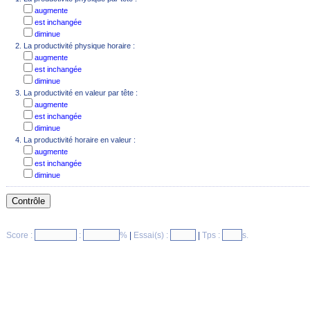
augmente
est inchangée
diminue
La productivité physique horaire :
augmente
est inchangée
diminue
La productivité en valeur par tête :
augmente
est inchangée
diminue
La productivité horaire en valeur :
augmente
est inchangée
diminue
Score :
:
%
|
Essai(s) :
|
Tps :
s.