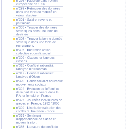
n°296 - Pauvreté dans l'Union
européenne en 1996.
n°299 - Retrouver des données
dans une table de mobilité en
valeur absolue
n°301 - Salaire, revenu et
patrimoine.
n°303 - Trouver des données
statistiques dans une table de
destinée
n°305 - Trouver la bonne donnée
statistique dans une table de
recrutement.
n°307 - Illustration action
collective et conflit social
n°309 - Classes et lutte des
classes
n°315 - Conflit et rationalité:
l'analyse d'Hirschman
n°317 - Conflit et rationalité:
l'analyse d'Olson
n°320 - Conflit social et nouveaux
mouvements sociaux
n°324 - Evolution de l'effectif et
de la part des ouvriers dans la
P.A. et l'emploi en France
n°327 - Journées individuelles de
grèves en France, 1952 / 2000
n°329 - L'institutionnalisation des
conflits du travail en France
n°333 - Sentiment
d'appartenance de classe et
moyennisation.
n°335 - La nature du conflit de