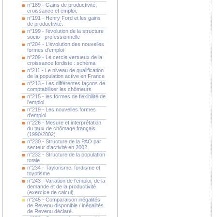
n°189 - Gains de productivité,
croissance et emploi.
n°191 - Henry Ford et les gains
de productivité.
n°199 - l'évolution de la structure
socio - professionnelle
n°204 - L'évolution des nouvelles
formes d'emploi
n°209 - Le cercle vertueux de la
croissance fordiste : schéma
n°211 - Le niveau de qualification
de la population active en France
n°213 - Les différentes façons de
comptabiliser les chômeurs
n°215 - les formes de flexibilité de
l'emploi
n°219 - Les nouvelles formes
d'emploi
n°226 - Mesure et interprétation
du taux de chômage français
(1990/2002)
n°230 - Structure de la PAO par
secteur d'activité en 2002.
n°232 - Structure de la population
totale
n°234 - Taylorisme, fordisme et
toyotisme
n°243 - Variation de l'emploi, de la
demande et de la productivité
(exercice de calcul).
n°245 - Comparaison inégalités
de Revenu disponible / inégalités
de Revenu déclaré.