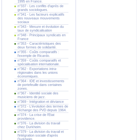
1995 en France.
n°337 - Les conflits d'après de
grands sociologues.
n°341 - Les facteurs explicatifs
des nouveaux mouvements
sociaux
n°343 - Mesure et évolution du
taux de syndicalisation
n°348 - Principaux syndicats en
France
n°353 - Caractéristiques des
deux formes de solidarité.
n°355 - Coûts comparatifs :
l'exemple de Ricardo.
n°359 - Coûts comparatifs et
spécialisation internationale.
n°362 - Exportations intra-
régionales dans les unions
économiques.
n°364 - IDE et investissements
de portefeuille dans certaines
zones.
n°367 - Identité sociale des
musiciens de jazz.
n°369 - Intégration et déviance
n°372 - L'évolution des termes de
l'échange des PVD depuis 1964.
n°374 - La crise de l'Etat
providence.
n°376 - La division du travail
chez Durkheim.
n°379 - La division du travail et
l'intégration sociale d'après
Durkheim.