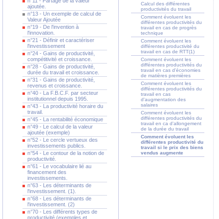
n°11 - Partage de la valeur
Calcul des différentes
ajoutée.
productivités du travail
n°13 - Un exemple de calcul de
Comment évoluent les
Valeur Ajoutée
différentes productivités du
n°19 - De l'invention à
travail en cas de progrès
l'innovation.
technique
n°21 - Définir et caractériser
Comment évoluent les
l'investissement
différentes productivité du
travail en cas de RTT(1)
n°24 - Gains de productivité,
compétitivité et croissance.
Comment évoluent les
différentes productivités du
n°28 - Gains de productivité,
travail en cas d'économies
durée du travail et croissance.
de matières premières
n°31 - Gains de productivité,
Comment évoluent les
revenus et croissance.
différentes productivités du
n°40 - La F.B.C.F. par secteur
travail en cas
institutionnel depuis 1995.
d'augmentation des
salaires
n°43 - La productivité horaire du
travail.
Comment évoluent les
différentes productivités du
n°45 - La rentabilité économique
travail en ca d'allongement
n°49 - Le calcul de la valeur
de la durée du travail
ajoutée (exemple)
Comment évoluent les
n°52 - Le cercle vertueux des
différentes productivité du
investissements publics.
travail si le prix des biens
n°54 - Le contour de la notion de
vendus augmente
productivité.
n°61 - Le vocabulaire lié au
financement des
investissements.
n°63 - Les déterminants de
l'investissement. (1).
n°68 - Les déterminants de
l'investissement. (2)
n°70 - Les différents types de
productivité (exemples et