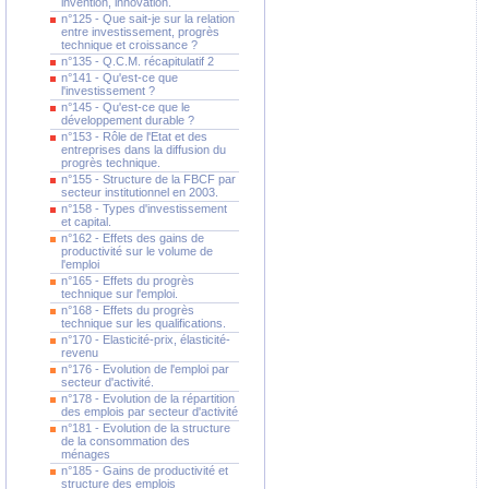
invention, innovation.
n°125 - Que sait-je sur la relation
entre investissement, progrès
technique et croissance ?
n°135 - Q.C.M. récapitulatif 2
n°141 - Qu'est-ce que
l'investissement ?
n°145 - Qu'est-ce que le
développement durable ?
n°153 - Rôle de l'Etat et des
entreprises dans la diffusion du
progrès technique.
n°155 - Structure de la FBCF par
secteur institutionnel en 2003.
n°158 - Types d'investissement
et capital.
n°162 - Effets des gains de
productivité sur le volume de
l'emploi
n°165 - Effets du progrès
technique sur l'emploi.
n°168 - Effets du progrès
technique sur les qualifications.
n°170 - Elasticité-prix, élasticité-
revenu
n°176 - Evolution de l'emploi par
secteur d'activité.
n°178 - Evolution de la répartition
des emplois par secteur d'activité
n°181 - Evolution de la structure
de la consommation des
ménages
n°185 - Gains de productivité et
structure des emplois