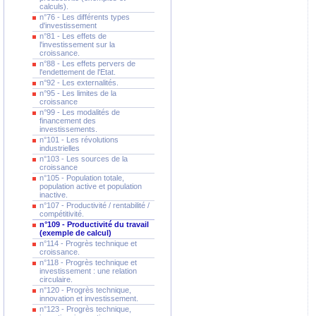
calculs).
n°76 - Les différents types
d'investissement
n°81 - Les effets de
l'investissement sur la
croissance.
n°88 - Les effets pervers de
l'endettement de l'Etat.
n°92 - Les externalités.
n°95 - Les limites de la
croissance
n°99 - Les modalités de
financement des
investissements.
n°101 - Les révolutions
industrielles
n°103 - Les sources de la
croissance
n°105 - Population totale,
population active et population
inactive.
n°107 - Productivité / rentabilité /
compétitivité.
n°109 - Productivité du travail
(exemple de calcul)
n°114 - Progrès technique et
croissance.
n°118 - Progrès technique et
investissement : une relation
circulaire.
n°120 - Progrès technique,
innovation et investissement.
n°123 - Progrès technique,