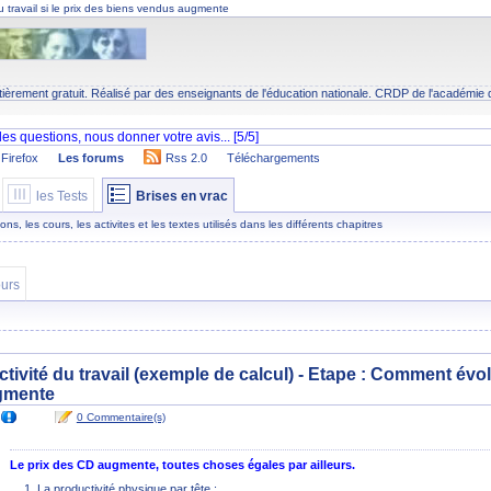
u travail si le prix des biens vendus augmente
tièrement gratuit. Réalisé par des enseignants de l'éducation nationale.
CRDP
de l'académie 
Firefox
Les forums
Rss 2.0
Téléchargements
les Tests
Brises en vrac
s, les cours, les activites et les textes utilisés dans les différents chapitres
urs
ctivité du travail (exemple de calcul) - Etape :
Comment évoluen
gmente
0 Commentaire(s)
Le prix des CD augmente, toutes choses égales par ailleurs.
La productivité physique par tête :