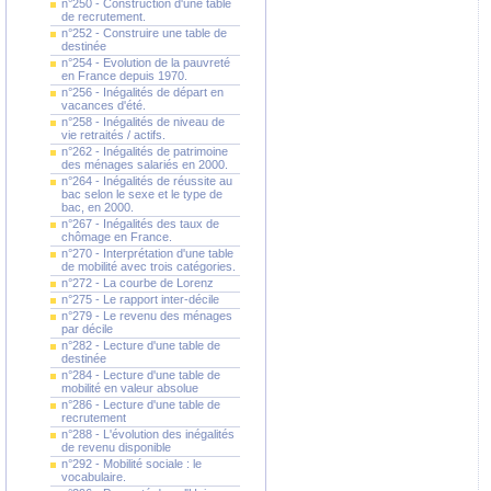
n°250 - Construction d'une table
de recrutement.
n°252 - Construire une table de
destinée
n°254 - Evolution de la pauvreté
en France depuis 1970.
n°256 - Inégalités de départ en
vacances d'été.
n°258 - Inégalités de niveau de
vie retraités / actifs.
n°262 - Inégalités de patrimoine
des ménages salariés en 2000.
n°264 - Inégalités de réussite au
bac selon le sexe et le type de
bac, en 2000.
n°267 - Inégalités des taux de
chômage en France.
n°270 - Interprétation d'une table
de mobilité avec trois catégories.
n°272 - La courbe de Lorenz
n°275 - Le rapport inter-décile
n°279 - Le revenu des ménages
par décile
n°282 - Lecture d'une table de
destinée
n°284 - Lecture d'une table de
mobilité en valeur absolue
n°286 - Lecture d'une table de
recrutement
n°288 - L'évolution des inégalités
de revenu disponible
n°292 - Mobilité sociale : le
vocabulaire.