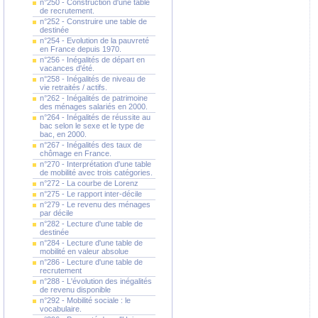
n°250 - Construction d'une table
de recrutement.
n°252 - Construire une table de
destinée
n°254 - Evolution de la pauvreté
en France depuis 1970.
n°256 - Inégalités de départ en
vacances d'été.
n°258 - Inégalités de niveau de
vie retraités / actifs.
n°262 - Inégalités de patrimoine
des ménages salariés en 2000.
n°264 - Inégalités de réussite au
bac selon le sexe et le type de
bac, en 2000.
n°267 - Inégalités des taux de
chômage en France.
n°270 - Interprétation d'une table
de mobilité avec trois catégories.
n°272 - La courbe de Lorenz
n°275 - Le rapport inter-décile
n°279 - Le revenu des ménages
par décile
n°282 - Lecture d'une table de
destinée
n°284 - Lecture d'une table de
mobilité en valeur absolue
n°286 - Lecture d'une table de
recrutement
n°288 - L'évolution des inégalités
de revenu disponible
n°292 - Mobilité sociale : le
vocabulaire.