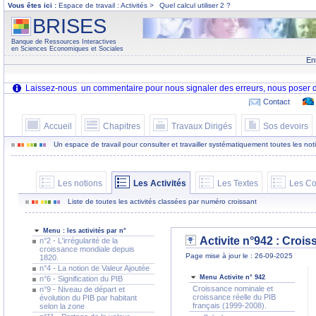
Vous êtes ici :
Espace de travail : Activités >
Quel calcul utiliser 2 ?
BRISES
Banque de Ressources Interactives
en Sciences Economiques et Sociales
En
Contact
Accueil
Chapitres
Travaux Dirigés
Sos devoirs
Un espace de travail pour consulter et travailler systématiquement toutes les notion
Les notions
Les Activités
Les Textes
Les Co
Liste de toutes les activités classées par numéro croissant
Menu : les activités par n°
Activite n°942 : Crois
n°2 - L'irrégularité de la
croissance mondiale depuis
Page mise à jour le : 26-09-2025
1820.
n°4 - La notion de Valeur Ajoutée
Menu Activite n° 942
n°6 - Signification du PIB
Croissance nominale et
n°9 - Niveau de départ et
croissance réelle du PIB
évolution du PIB par habitant
français (1999-2008).
selon la zone