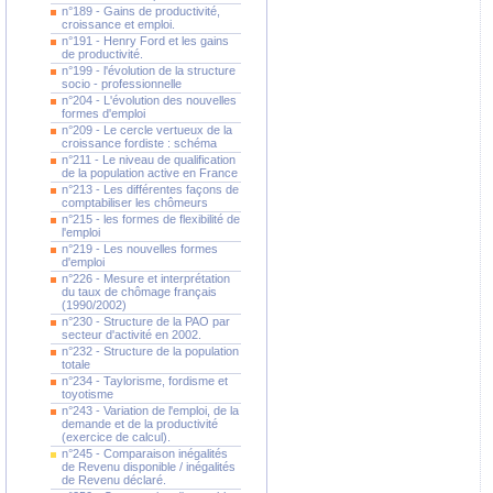
n°189 - Gains de productivité,
croissance et emploi.
n°191 - Henry Ford et les gains
de productivité.
n°199 - l'évolution de la structure
socio - professionnelle
n°204 - L'évolution des nouvelles
formes d'emploi
n°209 - Le cercle vertueux de la
croissance fordiste : schéma
n°211 - Le niveau de qualification
de la population active en France
n°213 - Les différentes façons de
comptabiliser les chômeurs
n°215 - les formes de flexibilité de
l'emploi
n°219 - Les nouvelles formes
d'emploi
n°226 - Mesure et interprétation
du taux de chômage français
(1990/2002)
n°230 - Structure de la PAO par
secteur d'activité en 2002.
n°232 - Structure de la population
totale
n°234 - Taylorisme, fordisme et
toyotisme
n°243 - Variation de l'emploi, de la
demande et de la productivité
(exercice de calcul).
n°245 - Comparaison inégalités
de Revenu disponible / inégalités
de Revenu déclaré.