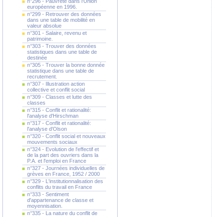
n°296 - Pauvreté dans l'Union
européenne en 1996.
n°299 - Retrouver des données
dans une table de mobilité en
valeur absolue
n°301 - Salaire, revenu et
patrimoine.
n°303 - Trouver des données
statistiques dans une table de
destinée
n°305 - Trouver la bonne donnée
statistique dans une table de
recrutement.
n°307 - Illustration action
collective et conflit social
n°309 - Classes et lutte des
classes
n°315 - Conflit et rationalité:
l'analyse d'Hirschman
n°317 - Conflit et rationalité:
l'analyse d'Olson
n°320 - Conflit social et nouveaux
mouvements sociaux
n°324 - Evolution de l'effectif et
de la part des ouvriers dans la
P.A. et l'emploi en France
n°327 - Journées individuelles de
grèves en France, 1952 / 2000
n°329 - L'institutionnalisation des
conflits du travail en France
n°333 - Sentiment
d'appartenance de classe et
moyennisation.
n°335 - La nature du conflit de