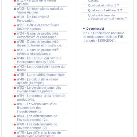
n°11 - Partage de la valeur
Calculs.
ajoutée.
Quel calcul utiliser 1 ?
n°13 - Un exemple de calcul de
Quel calcul utiliser 2 ?
Valeur Ajoutée
Quel est le taux de
n°19 - De l'invention à
croissance annuel moyen ?
l'innovation.
n°21 - Définir et caractériser
l'investissement
Document(s)
n°96 : Croissance nominale
n°24 - Gains de productivité,
et croissance réelle du PIB
compétitivité et croissance.
français (1999-2008).
n°28 - Gains de productivité,
durée du travail et croissance.
n°31 - Gains de productivité,
revenus et croissance.
n°40 - La F.B.C.F. par secteur
institutionnel depuis 1995.
n°43 - La productivité horaire du
travail.
n°45 - La rentabilité économique
n°49 - Le calcul de la valeur
ajoutée (exemple)
n°52 - Le cercle vertueux des
investissements publics.
n°54 - Le contour de la notion de
productivité.
n°61 - Le vocabulaire lié au
financement des
investissements.
n°63 - Les déterminants de
l'investissement. (1).
n°68 - Les déterminants de
l'investissement. (2)
n°70 - Les différents types de
productivité (exemples et