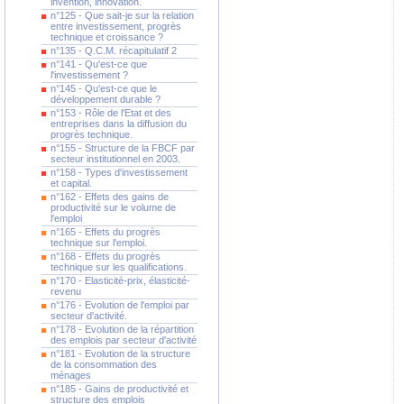
invention, innovation.
n°125 - Que sait-je sur la relation
entre investissement, progrès
technique et croissance ?
n°135 - Q.C.M. récapitulatif 2
n°141 - Qu'est-ce que
l'investissement ?
n°145 - Qu'est-ce que le
développement durable ?
n°153 - Rôle de l'Etat et des
entreprises dans la diffusion du
progrès technique.
n°155 - Structure de la FBCF par
secteur institutionnel en 2003.
n°158 - Types d'investissement
et capital.
n°162 - Effets des gains de
productivité sur le volume de
l'emploi
n°165 - Effets du progrès
technique sur l'emploi.
n°168 - Effets du progrès
technique sur les qualifications.
n°170 - Elasticité-prix, élasticité-
revenu
n°176 - Evolution de l'emploi par
secteur d'activité.
n°178 - Evolution de la répartition
des emplois par secteur d'activité
n°181 - Evolution de la structure
de la consommation des
ménages
n°185 - Gains de productivité et
structure des emplois