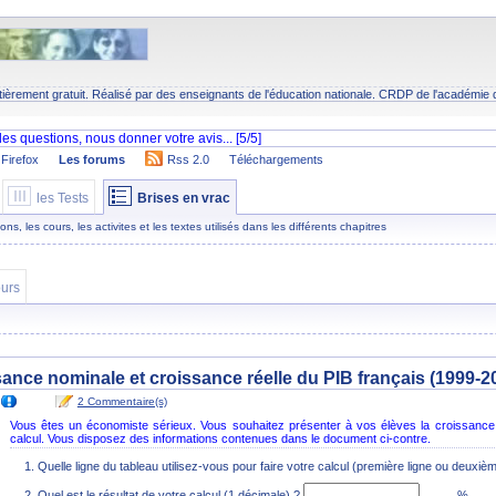
tièrement gratuit. Réalisé par des enseignants de l'éducation nationale.
CRDP
de l'académie 
Firefox
Les forums
Rss 2.0
Téléchargements
les Tests
Brises en vrac
s, les cours, les activites et les textes utilisés dans les différents chapitres
urs
sance nominale et croissance réelle du PIB français (1999-20
2 Commentaire(s)
Vous êtes un économiste sérieux. Vous souhaitez présenter à vos élèves la croissance r
calcul. Vous disposez des informations contenues dans le document ci-contre.
Quelle ligne du tableau utilisez-vous pour faire votre calcul (première ligne ou deuxiè
Quel est le résultat de votre calcul (1 décimale) ?
%