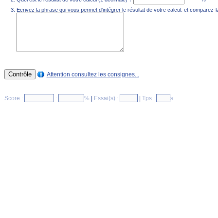
Ecrivez la phrase qui vous permet d'intégrer le résultat de votre calcul. et comparez-la
Attention consultez les consignes...
Score :
:
%
|
Essai(s) :
|
Tps :
s.