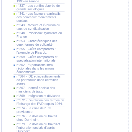
1995 en France.
n°337 - Les conflits d'après de
grands sociologues.
n°341 - Les facteurs explicatifs
des nouveaux mouvements
sociaux
n°343 - Mesure et évolution du
taux de syndicalisation
n°348 - Principaux syndicats en
France
n°353 - Caractéristiques des
deux formes de solidarité.
n°355 - Coûts comparatifs :
l'exemple de Ricardo.
n°359 - Coûts comparatifs et
spécialisation internationale.
n°362 - Exportations intra-
régionales dans les unions
économiques.
n°364 - IDE et investissements
de portefeuille dans certaines
zones.
n°367 - Identité sociale des
musiciens de jazz.
n°369 - Intégration et déviance
n°372 - L'évolution des termes de
l'échange des PVD depuis 1964.
n°374 - La crise de l'Etat
providence.
n°376 - La division du travail
chez Durkheim.
n°379 - La division du travail et
l'intégration sociale d'après
Durkheim.