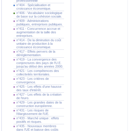
professionnelle
n°404 - Spécialisation et
croissance économique.
n°406 - Vocabulaire sociologique
de base sur la cohésion sociale.
n°409 - Administrations
publiques, entreprises publiques.
n°411 - Concurrence accrue et
augmentation de la taille des
entreprises.
n°414 - De la diminution du coût
unitaire de production à la
croissance économique.
n°417 - Effets pervers de la
déréglementation.
n°419 - La convergence des
conjonctures des pays de l'U.E.
jusqu'au début des années 2000.
n°421 - Les compétences des
collectivités territoriales.
n°423 - Les critères de
convergence.
n°425 - Les effets d'une hausse
des taux d'intérêt.
n°427 - Les effets de la création
de l'euro.
n°429 - Les grandes dates de la
construction européenne.
n°431 - Les risques de
l'élargissement de l'UE.
n°433 - Marché unique : effets
positifs et risques.
n°435 - Nouveaux membres
dans l'UE et baisse des coûts