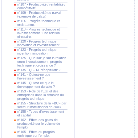
n°107 - Productivité / rentabilité /
compétitivité.
n°109 - Productivité du travail
(exemple de calcul)
n°114 - Progrès technique et
croissance.
n°118 - Progrès technique et
investissement : une relation
circulaire.
n°120 - Progrès technique,
innovation et investissement.
n°123 - Progrès technique,
invention, innovation.
n°125 - Que sait-je sur la relation
entre investissement, progrès
technique et croissance ?
n°135 - Q.C.M. récapitulatif 2
n°141 - Qu'est-ce que
l'investissement ?
n°145 - Qu'est-ce que le
développement durable ?
n°153 - Rôle de l'Etat et des
entreprises dans la diffusion du
progrès technique.
n°155 - Structure de la FBCF par
secteur institutionnel en 2003.
n°158 - Types d'investissement
et capital.
n°162 - Effets des gains de
productivité sur le volume de
l'emploi
n°165 - Effets du progrès
technique sur l'emploi.