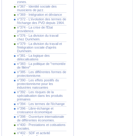
zones.
n°367 - Identité sociale des
musiciens de jazz.
n°369 - Intégration et déviance
n°372 - L'évolution des termes de
l'échange des PVD depuis 1964.
n°374 - La crise de l'Etat
providence.
n°376 - La division du travail
chez Durkheim.
n°379 - La division du travail et
l'intégration sociale d'après
Durkheim.
n°381 - La logique des
délocalisations
n°383 - La politique de "remontée
de filière"
n°385 - Les différentes formes de
protectionnisme.
n°390 - Les effets positifs du
protectionnisme pour les
industries naissantes
n°392 - Les risques de la
spécialisation dans les produits
primaires
n°394 - Les termes de l'échange
n°396 - Libre-échange et
croissance économique
n°398 - Ouverture internationale
de différentes économies.
n°400 - Prestations et cotisations
sociales.
n°402 - SDF et activité