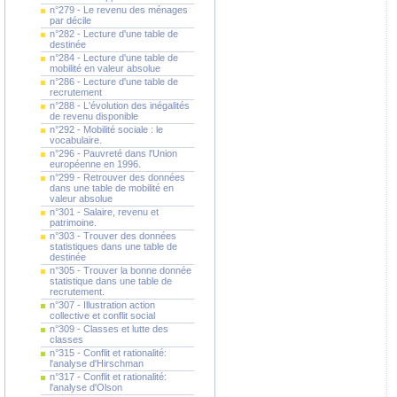
n°279 - Le revenu des ménages
par décile
n°282 - Lecture d'une table de
destinée
n°284 - Lecture d'une table de
mobilité en valeur absolue
n°286 - Lecture d'une table de
recrutement
n°288 - L'évolution des inégalités
de revenu disponible
n°292 - Mobilité sociale : le
vocabulaire.
n°296 - Pauvreté dans l'Union
européenne en 1996.
n°299 - Retrouver des données
dans une table de mobilité en
valeur absolue
n°301 - Salaire, revenu et
patrimoine.
n°303 - Trouver des données
statistiques dans une table de
destinée
n°305 - Trouver la bonne donnée
statistique dans une table de
recrutement.
n°307 - Illustration action
collective et conflit social
n°309 - Classes et lutte des
classes
n°315 - Conflit et rationalité:
l'analyse d'Hirschman
n°317 - Conflit et rationalité:
l'analyse d'Olson