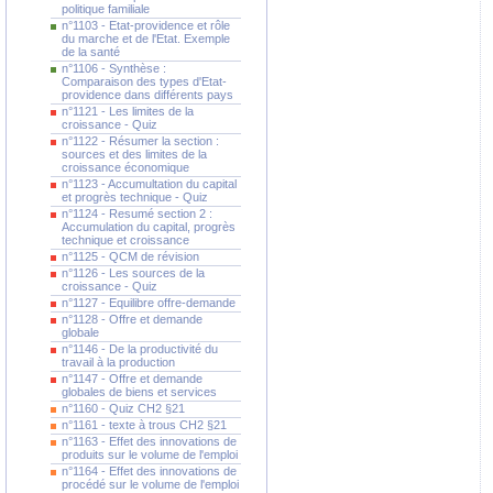
politique familiale
n°1103 - Etat-providence et rôle
du marche et de l'Etat. Exemple
de la santé
n°1106 - Synthèse :
Comparaison des types d'Etat-
providence dans différents pays
n°1121 - Les limites de la
croissance - Quiz
n°1122 - Résumer la section :
sources et des limites de la
croissance économique
n°1123 - Accumultation du capital
et progrès technique - Quiz
n°1124 - Resumé section 2 :
Accumulation du capital, progrès
technique et croissance
n°1125 - QCM de révision
n°1126 - Les sources de la
croissance - Quiz
n°1127 - Equilibre offre-demande
n°1128 - Offre et demande
globale
n°1146 - De la productivité du
travail à la production
n°1147 - Offre et demande
globales de biens et services
n°1160 - Quiz CH2 §21
n°1161 - texte à trous CH2 §21
n°1163 - Effet des innovations de
produits sur le volume de l'emploi
n°1164 - Effet des innovations de
procédé sur le volume de l'emploi