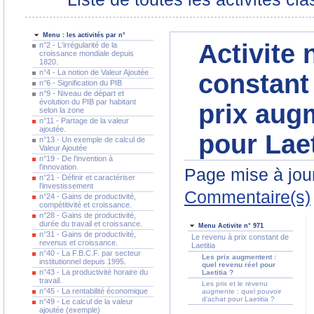
Menu : les activités par n°
Activite 
n°2 - L'irrégularité de la
croissance mondiale depuis
1820.
n°4 - La notion de Valeur Ajoutée
constant 
n°6 - Signification du PIB
n°9 - Niveau de départ et
évolution du PIB par habitant
prix augm
selon la zone
n°11 - Partage de la valeur
ajoutée.
pour Laet
n°13 - Un exemple de calcul de
Valeur Ajoutée
n°19 - De l'invention à
l'innovation.
Page mise à jour
n°21 - Définir et caractériser
l'investissement
Commentaire(s)
n°24 - Gains de productivité,
compétitivité et croissance.
n°28 - Gains de productivité,
durée du travail et croissance.
Menu Activite n° 971
n°31 - Gains de productivité,
Le revenu à prix constant de
revenus et croissance.
Laetitia
n°40 - La F.B.C.F. par secteur
Les prix augmentent :
institutionnel depuis 1995.
quel revenu réel pour
n°43 - La productivité horaire du
Laetitia ?
travail.
Les prix et le revenu
n°45 - La rentabilité économique
augmente : quel pouvoir
d'achat pour Laetitia ?
n°49 - Le calcul de la valeur
ajoutée (exemple)