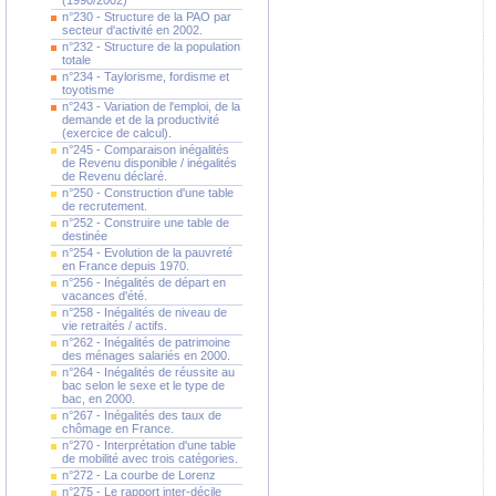
(1990/2002)
n°230 - Structure de la PAO par
secteur d'activité en 2002.
n°232 - Structure de la population
totale
n°234 - Taylorisme, fordisme et
toyotisme
n°243 - Variation de l'emploi, de la
demande et de la productivité
(exercice de calcul).
n°245 - Comparaison inégalités
de Revenu disponible / inégalités
de Revenu déclaré.
n°250 - Construction d'une table
de recrutement.
n°252 - Construire une table de
destinée
n°254 - Evolution de la pauvreté
en France depuis 1970.
n°256 - Inégalités de départ en
vacances d'été.
n°258 - Inégalités de niveau de
vie retraités / actifs.
n°262 - Inégalités de patrimoine
des ménages salariés en 2000.
n°264 - Inégalités de réussite au
bac selon le sexe et le type de
bac, en 2000.
n°267 - Inégalités des taux de
chômage en France.
n°270 - Interprétation d'une table
de mobilité avec trois catégories.
n°272 - La courbe de Lorenz
n°275 - Le rapport inter-décile