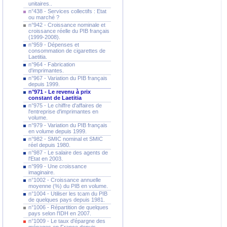
unitaires..
n°438 - Services collectifs : Etat
ou marché ?
n°942 - Croissance nominale et
croissance réelle du PIB français
(1999-2008).
n°959 - Dépenses et
consommation de cigarettes de
Laetitia.
n°964 - Fabrication
d'imprimantes.
n°967 - Variation du PIB français
depuis 1999.
n°971 - Le revenu à prix
constant de Laetitia
n°975 - Le chiffre d'affaires de
l'entreprise d'imprimantes en
volume.
n°979 - Variation du PIB français
en volume depuis 1999.
n°982 - SMIC nominal et SMIC
réel depuis 1980.
n°987 - Le salaire des agents de
l'Etat en 2003.
n°999 - Une croissance
imaginaire.
n°1002 - Croissance annuelle
moyenne (%) du PIB en volume.
n°1004 - Utiliser les tcam du PIB
de quelques pays depuis 1981.
n°1006 - Répartition de quelques
pays selon l'IDH en 2007.
n°1009 - Le taux d'épargne des