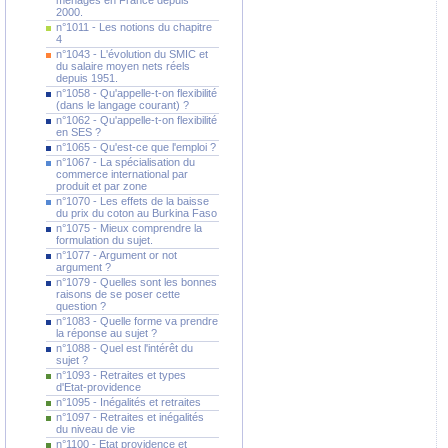
ménages en France depuis
2000.
n°1011 - Les notions du chapitre
4
n°1043 - L'évolution du SMIC et
du salaire moyen nets réels
depuis 1951.
n°1058 - Qu'appelle-t-on flexibilité
(dans le langage courant) ?
n°1062 - Qu'appelle-t-on flexibilité
en SES ?
n°1065 - Qu'est-ce que l'emploi ?
n°1067 - La spécialisation du
commerce international par
produit et par zone
n°1070 - Les effets de la baisse
du prix du coton au Burkina Faso
n°1075 - Mieux comprendre la
formulation du sujet.
n°1077 - Argument or not
argument ?
n°1079 - Quelles sont les bonnes
raisons de se poser cette
question ?
n°1083 - Quelle forme va prendre
la réponse au sujet ?
n°1088 - Quel est l'intérêt du
sujet ?
n°1093 - Retraites et types
d'Etat-providence
n°1095 - Inégalités et retraites
n°1097 - Retraites et inégalités
du niveau de vie
n°1100 - Etat providence et