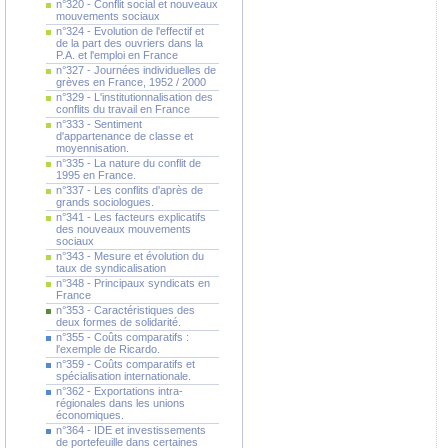
n°320 - Conflit social et nouveaux
mouvements sociaux
n°324 - Evolution de l'effectif et
de la part des ouvriers dans la
P.A. et l'emploi en France
n°327 - Journées individuelles de
grèves en France, 1952 / 2000
n°329 - L'institutionnalisation des
conflits du travail en France
n°333 - Sentiment
d'appartenance de classe et
moyennisation.
n°335 - La nature du conflit de
1995 en France.
n°337 - Les conflits d'après de
grands sociologues.
n°341 - Les facteurs explicatifs
des nouveaux mouvements
sociaux
n°343 - Mesure et évolution du
taux de syndicalisation
n°348 - Principaux syndicats en
France
n°353 - Caractéristiques des
deux formes de solidarité.
n°355 - Coûts comparatifs :
l'exemple de Ricardo.
n°359 - Coûts comparatifs et
spécialisation internationale.
n°362 - Exportations intra-
régionales dans les unions
économiques.
n°364 - IDE et investissements
de portefeuille dans certaines