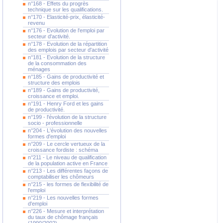
n°168 - Effets du progrès
technique sur les qualifications.
n°170 - Elasticité-prix, élasticité-
revenu
n°176 - Evolution de l'emploi par
secteur d'activité.
n°178 - Evolution de la répartition
des emplois par secteur d'activité
n°181 - Evolution de la structure
de la consommation des
ménages
n°185 - Gains de productivité et
structure des emplois
n°189 - Gains de productivité,
croissance et emploi.
n°191 - Henry Ford et les gains
de productivité.
n°199 - l'évolution de la structure
socio - professionnelle
n°204 - L'évolution des nouvelles
formes d'emploi
n°209 - Le cercle vertueux de la
croissance fordiste : schéma
n°211 - Le niveau de qualification
de la population active en France
n°213 - Les différentes façons de
comptabiliser les chômeurs
n°215 - les formes de flexibilité de
l'emploi
n°219 - Les nouvelles formes
d'emploi
n°226 - Mesure et interprétation
du taux de chômage français