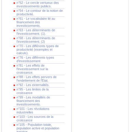
n°52 - Le cercle vertueux des
investissements publics.
n°54 - Le contour de la notion de
productivité.
n°61 - Le vocabulaire lié au
financement des
investissements.
n°63 - Les déterminants de
l'investissement. (1).
n°68 - Les déterminants de
l'investissement. (2)
n°70 - Les différents types de
productivité (exemples et
calculs).
n°76 - Les différents types
d'investissement
n°81 - Les effets de
l'investissement sur la
croissance.
n°88 - Les effets pervers de
l'endettement de l'Etat.
n°92 - Les externalités.
n°95 - Les limites de la
croissance
n°99 - Les modalités de
financement des
investissements.
n°101 - Les révolutions
industrielles
n°103 - Les sources de la
croissance
n°105 - Population totale,
population active et population
inactive.