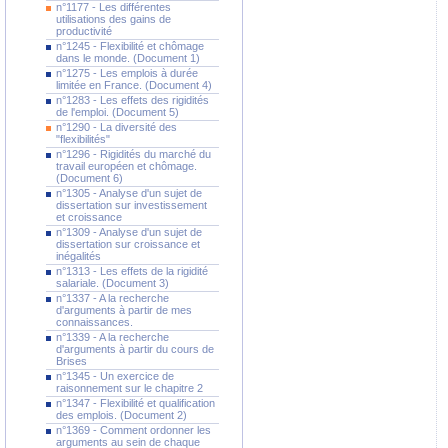
n°1177 - Les différentes
utilisations des gains de
productivité
n°1245 - Flexibilité et chômage
dans le monde. (Document 1)
n°1275 - Les emplois à durée
limitée en France. (Document 4)
n°1283 - Les effets des rigidités
de l'emploi. (Document 5)
n°1290 - La diversité des
"flexibilités"
n°1296 - Rigidités du marché du
travail européen et chômage.
(Document 6)
n°1305 - Analyse d'un sujet de
dissertation sur investissement
et croissance
n°1309 - Analyse d'un sujet de
dissertation sur croissance et
inégalités
n°1313 - Les effets de la rigidité
salariale. (Document 3)
n°1337 - A la recherche
d'arguments à partir de mes
connaissances.
n°1339 - A la recherche
d'arguments à partir du cours de
Brises
n°1345 - Un exercice de
raisonnement sur le chapitre 2
n°1347 - Flexibilité et qualification
des emplois. (Document 2)
n°1369 - Comment ordonner les
arguments au sein de chaque