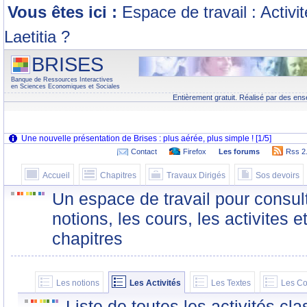
Vous êtes ici :
Espace de travail : Activi
Laetitia ?
BRISES
Banque de Ressources Interactives
en Sciences Economiques et Sociales
Entièrement gratuit. Réalisé par des ens
Contact
Firefox
Les forums
Rss 2
Accueil
Chapitres
Travaux Dirigés
Sos devoirs
Un espace de travail pour consult
notions, les cours, les activites e
chapitres
Les notions
Les Activités
Les Textes
Les Co
Liste de toutes les activités c