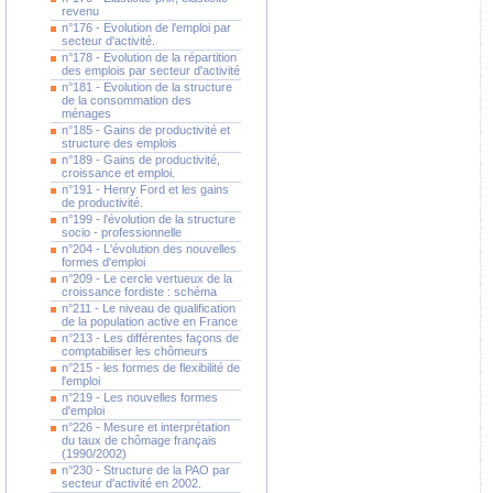
revenu
n°176 - Evolution de l'emploi par
secteur d'activité.
n°178 - Evolution de la répartition
des emplois par secteur d'activité
n°181 - Evolution de la structure
de la consommation des
ménages
n°185 - Gains de productivité et
structure des emplois
n°189 - Gains de productivité,
croissance et emploi.
n°191 - Henry Ford et les gains
de productivité.
n°199 - l'évolution de la structure
socio - professionnelle
n°204 - L'évolution des nouvelles
formes d'emploi
n°209 - Le cercle vertueux de la
croissance fordiste : schéma
n°211 - Le niveau de qualification
de la population active en France
n°213 - Les différentes façons de
comptabiliser les chômeurs
n°215 - les formes de flexibilité de
l'emploi
n°219 - Les nouvelles formes
d'emploi
n°226 - Mesure et interprétation
du taux de chômage français
(1990/2002)
n°230 - Structure de la PAO par
secteur d'activité en 2002.