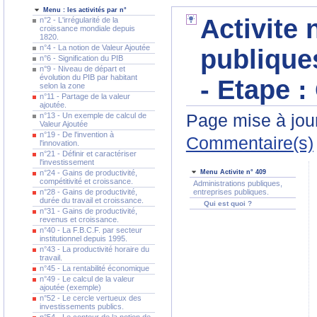
Menu : les activités par n°
Activite 
n°2 - L'irrégularité de la
croissance mondiale depuis
1820.
n°4 - La notion de Valeur Ajoutée
publique
n°6 - Signification du PIB
n°9 - Niveau de départ et
évolution du PIB par habitant
- Etape :
selon la zone
n°11 - Partage de la valeur
ajoutée.
Page mise à jour
n°13 - Un exemple de calcul de
Valeur Ajoutée
n°19 - De l'invention à
Commentaire(s)
l'innovation.
n°21 - Définir et caractériser
l'investissement
n°24 - Gains de productivité,
Menu Activite n° 409
compétitivité et croissance.
Administrations publiques,
n°28 - Gains de productivité,
entreprises publiques.
durée du travail et croissance.
Qui est quoi ?
n°31 - Gains de productivité,
revenus et croissance.
n°40 - La F.B.C.F. par secteur
institutionnel depuis 1995.
n°43 - La productivité horaire du
travail.
n°45 - La rentabilité économique
n°49 - Le calcul de la valeur
ajoutée (exemple)
n°52 - Le cercle vertueux des
investissements publics.