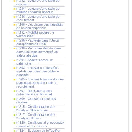
n°282 - Lecture d'une table de
destinée
n°284 - Lecture d'une table de
mobilité en valeur absolue
n°286 - Lecture d'une table de
recrutement
n°288 - L'évolution des inégalités
de revenu disponible
n°292 - Mobilité sociale : le
vocabulaire.
n°296 - Pauvreté dans l'Union
européenne en 1996.
n°299 - Retrouver des données
dans une table de mobilité en
valeur absolue
n°301 - Salaire, revenu et
patrimoine.
n°303 - Trouver des données
statistiques dans une table de
destinée
n°305 - Trouver la bonne donnée
statistique dans une table de
recrutement.
n°307 - Illustration action
collective et conflit social
n°309 - Classes et lutte des
classes
n°315 - Conflit et rationalité:
l'analyse d'Hirschman
n°317 - Conflit et rationalité:
l'analyse d'Olson
n°320 - Conflit social et nouveaux
mouvements sociaux
n°324 - Evolution de l'effectif et