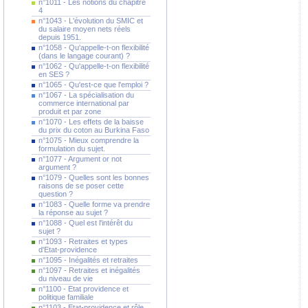
n°1011 - Les notions du chapitre
4
n°1043 - L'évolution du SMIC et
du salaire moyen nets réels
depuis 1951.
n°1058 - Qu'appelle-t-on flexibilité
(dans le langage courant) ?
n°1062 - Qu'appelle-t-on flexibilité
en SES ?
n°1065 - Qu'est-ce que l'emploi ?
n°1067 - La spécialisation du
commerce international par
produit et par zone
n°1070 - Les effets de la baisse
du prix du coton au Burkina Faso
n°1075 - Mieux comprendre la
formulation du sujet.
n°1077 - Argument or not
argument ?
n°1079 - Quelles sont les bonnes
raisons de se poser cette
question ?
n°1083 - Quelle forme va prendre
la réponse au sujet ?
n°1088 - Quel est l'intérêt du
sujet ?
n°1093 - Retraites et types
d'Etat-providence
n°1095 - Inégalités et retraites
n°1097 - Retraites et inégalités
du niveau de vie
n°1100 - Etat providence et
politique familiale
n°1103 - Etat-providence et rôle