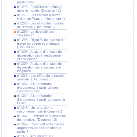
productivité
n°1245 - Flexibilité et chômage
dans le monde. (Document 1)
n°1275 - Les emplois à durée
limitée en France. (Document 4)
n°1283 - Les effets des rigidités
de l'emploi. (Document 5)
n°1290 - La diversité des
"flexibilités"
n°1296 - Rigidités du marché du
travail européen et chômage.
(Document 6)
n°1305 - Analyse d'un sujet de
dissertation sur investissement
et croissance
n°1309 - Analyse d'un sujet de
dissertation sur croissance et
inégalités
n°1313 - Les effets de la rigidité
salariale. (Document 3)
n°1337 - A la recherche
d'arguments à partir de mes
connaissances.
n°1339 - A la recherche
d'arguments à partir du cours de
Brises
n°1345 - Un exercice de
raisonnement sur le chapitre 2
n°1347 - Flexibilité et qualification
des emplois. (Document 2)
n°1369 - Comment ordonner les
arguments au sein de chaque
partie ?
n°1376 - Argumenter sur