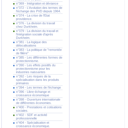
n°369 - Intégration et déviance
n°372 - L'évolution des termes de
l'échange des PVD depuis 1964.
n°374 - La crise de l'Etat
providence.
n°376 - La division du travail
chez Durkheim.
n°379 - La division du travail et
l'intégration sociale d'après
Durkheim.
n°381 - La logique des
délocalisations
n°383 - La politique de "remontée
de filière"
n°385 - Les différentes formes de
protectionnisme.
n°390 - Les effets positifs du
protectionnisme pour les
industries naissantes
n°392 - Les risques de la
spécialisation dans les produits
primaires
n°394 - Les termes de l'échange
n°396 - Libre-échange et
croissance économique
n°398 - Ouverture internationale
de différentes économies.
n°400 - Prestations et cotisations
sociales.
n°402 - SDF et activité
professionnelle
n°404 - Spécialisation et
croissance économique.