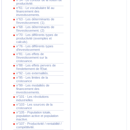
n°54 - Le contour de la notion de
productivité.
n°61 - Le vocabulaire lié au
financement des
investissements.
n°63 - Les déterminants de
l'investissement. (1).
n°68 - Les déterminants de
l'investissement. (2)
n°70 - Les différents types de
productivité (exemples et
calculs).
n°76 - Les différents types
d'investissement
n°81 - Les effets de
l'investissement sur la
croissance.
n°88 - Les effets pervers de
l'endettement de l'Etat.
n°92 - Les externalités.
n°95 - Les limites de la
croissance
n°99 - Les modalités de
financement des
investissements.
n°101 - Les révolutions
industrielles
n°103 - Les sources de la
croissance
n°105 - Population totale,
population active et population
inactive.
n°107 - Productivité / rentabilité /
compétitivité.