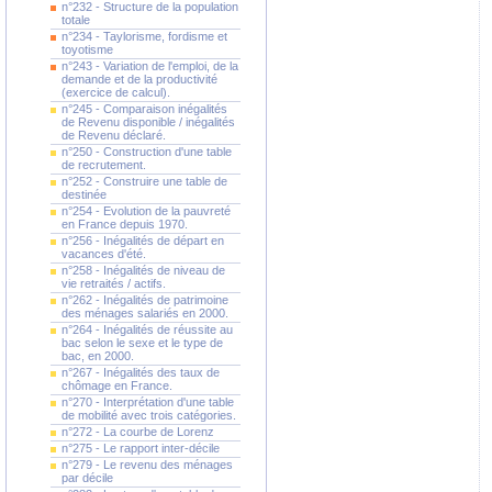
n°232 - Structure de la population
totale
n°234 - Taylorisme, fordisme et
toyotisme
n°243 - Variation de l'emploi, de la
demande et de la productivité
(exercice de calcul).
n°245 - Comparaison inégalités
de Revenu disponible / inégalités
de Revenu déclaré.
n°250 - Construction d'une table
de recrutement.
n°252 - Construire une table de
destinée
n°254 - Evolution de la pauvreté
en France depuis 1970.
n°256 - Inégalités de départ en
vacances d'été.
n°258 - Inégalités de niveau de
vie retraités / actifs.
n°262 - Inégalités de patrimoine
des ménages salariés en 2000.
n°264 - Inégalités de réussite au
bac selon le sexe et le type de
bac, en 2000.
n°267 - Inégalités des taux de
chômage en France.
n°270 - Interprétation d'une table
de mobilité avec trois catégories.
n°272 - La courbe de Lorenz
n°275 - Le rapport inter-décile
n°279 - Le revenu des ménages
par décile