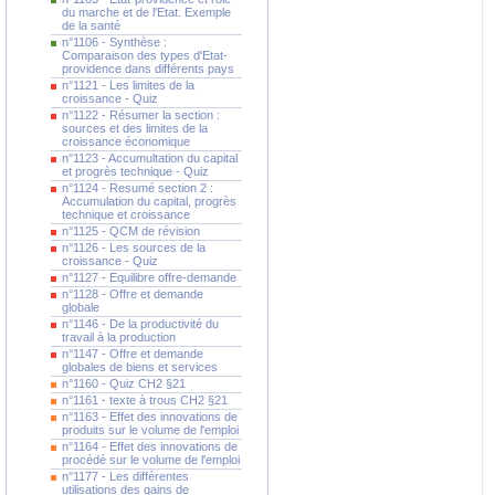
du marche et de l'Etat. Exemple
de la santé
n°1106 - Synthèse :
Comparaison des types d'Etat-
providence dans différents pays
n°1121 - Les limites de la
croissance - Quiz
n°1122 - Résumer la section :
sources et des limites de la
croissance économique
n°1123 - Accumultation du capital
et progrès technique - Quiz
n°1124 - Resumé section 2 :
Accumulation du capital, progrès
technique et croissance
n°1125 - QCM de révision
n°1126 - Les sources de la
croissance - Quiz
n°1127 - Equilibre offre-demande
n°1128 - Offre et demande
globale
n°1146 - De la productivité du
travail à la production
n°1147 - Offre et demande
globales de biens et services
n°1160 - Quiz CH2 §21
n°1161 - texte à trous CH2 §21
n°1163 - Effet des innovations de
produits sur le volume de l'emploi
n°1164 - Effet des innovations de
procédé sur le volume de l'emploi
n°1177 - Les différentes
utilisations des gains de