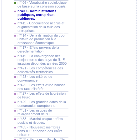
n°406 - Vocabulaire sociologique
de base sur la cohésion sociale.
n°409 - Administrations
publiques, entreprises
publiques.
n°411 - Concurrence accrue et
augmentation de la taille des
entreprises.
n°414 - De la diminution du coût
unitaire de production à la
croissance économique.
n°417 - Effets pervers de la
déréglementation.
n°419 - La convergence des
conjonctures des pays de l'U.E.
jusqu'au début des années 2000.
n°421 - Les compétences des
collectivités territoriales.
n°423 - Les critères de
convergence.
n°425 - Les effets d'une hausse
des taux d'intérêt.
n°427 - Les effets de la création
de l'euro.
n°429 - Les grandes dates de la
construction européenne.
n°431 - Les risques de
l'élargissement de l'UE.
n°433 - Marché unique : effets
positifs et risques.
n°435 - Nouveaux membres
dans l'UE et baisse des coûts
unitaires..
n°438 - Services collectifs : Etat