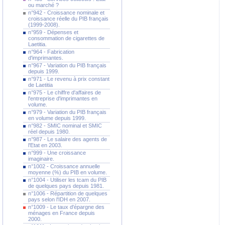
ou marché ?
n°942 - Croissance nominale et
croissance réelle du PIB français
(1999-2008).
n°959 - Dépenses et
consommation de cigarettes de
Laetitia.
n°964 - Fabrication
d'imprimantes.
n°967 - Variation du PIB français
depuis 1999.
n°971 - Le revenu à prix constant
de Laetitia
n°975 - Le chiffre d'affaires de
l'entreprise d'imprimantes en
volume.
n°979 - Variation du PIB français
en volume depuis 1999.
n°982 - SMIC nominal et SMIC
réel depuis 1980.
n°987 - Le salaire des agents de
l'Etat en 2003.
n°999 - Une croissance
imaginaire.
n°1002 - Croissance annuelle
moyenne (%) du PIB en volume.
n°1004 - Utiliser les tcam du PIB
de quelques pays depuis 1981.
n°1006 - Répartition de quelques
pays selon l'IDH en 2007.
n°1009 - Le taux d'épargne des
ménages en France depuis
2000.