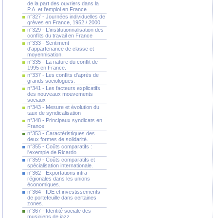
de la part des ouvriers dans la
P.A. et l'emploi en France
n°327 - Journées individuelles de
grèves en France, 1952 / 2000
n°329 - L'institutionnalisation des
conflits du travail en France
n°333 - Sentiment
d'appartenance de classe et
moyennisation.
n°335 - La nature du conflit de
1995 en France.
n°337 - Les conflits d'après de
grands sociologues.
n°341 - Les facteurs explicatifs
des nouveaux mouvements
sociaux
n°343 - Mesure et évolution du
taux de syndicalisation
n°348 - Principaux syndicats en
France
n°353 - Caractéristiques des
deux formes de solidarité.
n°355 - Coûts comparatifs :
l'exemple de Ricardo.
n°359 - Coûts comparatifs et
spécialisation internationale.
n°362 - Exportations intra-
régionales dans les unions
économiques.
n°364 - IDE et investissements
de portefeuille dans certaines
zones.
n°367 - Identité sociale des
musiciens de jazz.