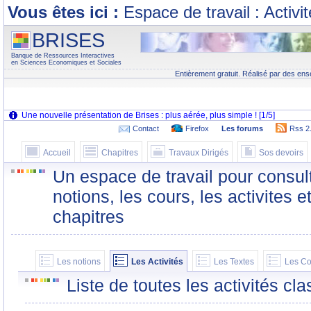
Vous êtes ici :
Espace de travail : Activi
BRISES
Banque de Ressources Interactives
en Sciences Economiques et Sociales
Entièrement gratuit. Réalisé par des ens
Contact
Firefox
Les forums
Rss 2
Accueil
Chapitres
Travaux Dirigés
Sos devoirs
Un espace de travail pour consult
notions, les cours, les activites e
chapitres
Les notions
Les Activités
Les Textes
Les Co
Liste de toutes les activités c