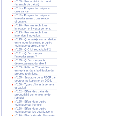
n°109 - Productivité du travail
(exemple de calcul)
n°114 - Progrès technique et
croissance.
n°118 - Progrès technique et
investissement : une relation
circulaire.
n°120 - Progrès technique,
innovation et investissement.
n°123 - Progrès technique,
invention, innovation.
n°125 - Que sait-je sur la relation
entre investissement, progrès
technique et croissance ?
n°135 - Q.C.M. récapitulatif 2
n°141 - Qu'est-ce que
l'investissement ?
n°145 - Qu'est-ce que le
développement durable ?
n°153 - Rôle de l'Etat et des
entreprises dans la diffusion du
progrès technique.
n°155 - Structure de la FBCF par
secteur institutionnel en 2003.
n°158 - Types d'investissement
et capital.
n°162 - Effets des gains de
productivité sur le volume de
l'emploi
n°165 - Effets du progrès
technique sur l'emploi.
n°168 - Effets du progrès
technique sur les qualifications.
n°170 - Elasticité-prix, élasticité-