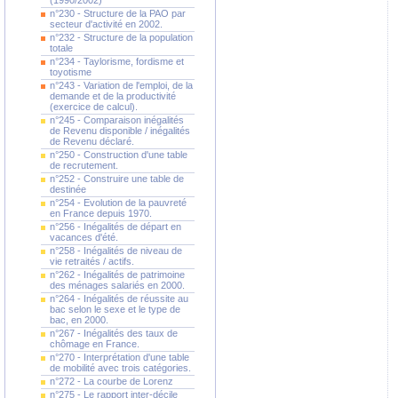
(1990/2002)
n°230 - Structure de la PAO par
secteur d'activité en 2002.
n°232 - Structure de la population
totale
n°234 - Taylorisme, fordisme et
toyotisme
n°243 - Variation de l'emploi, de la
demande et de la productivité
(exercice de calcul).
n°245 - Comparaison inégalités
de Revenu disponible / inégalités
de Revenu déclaré.
n°250 - Construction d'une table
de recrutement.
n°252 - Construire une table de
destinée
n°254 - Evolution de la pauvreté
en France depuis 1970.
n°256 - Inégalités de départ en
vacances d'été.
n°258 - Inégalités de niveau de
vie retraités / actifs.
n°262 - Inégalités de patrimoine
des ménages salariés en 2000.
n°264 - Inégalités de réussite au
bac selon le sexe et le type de
bac, en 2000.
n°267 - Inégalités des taux de
chômage en France.
n°270 - Interprétation d'une table
de mobilité avec trois catégories.
n°272 - La courbe de Lorenz
n°275 - Le rapport inter-décile