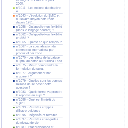
ménages en France depuis
2000.
n°1011 - Les notions du chapitre
4
n°1043 - L'évolution du SMIC et
du salaire moyen nets réels
depuis 1951.
n°1058 - Qu'appelle-t-on flexibilité
(dans le langage courant) ?
n°1062 - Qu'appelle-t-on flexibilité
en SES ?
n°1065 - Qu'est-ce que l'emploi ?
n°1067 - La spécialisation du
commerce international par
produit et par zone
n°1070 - Les effets de la baisse
du prix du coton au Burkina Faso
n°1075 - Mieux comprendre la
formulation du sujet.
n°1077 - Argument or not
argument ?
n°1079 - Quelles sont les bonnes
raisons de se poser cette
question ?
n°1083 - Quelle forme va prendre
la réponse au sujet ?
n°1088 - Quel est l'intérêt du
sujet ?
n°1093 - Retraites et types
d'Etat-providence
n°1095 - Inégalités et retraites
n°1097 - Retraites et inégalités
du niveau de vie
n°1100 - Etat providence et