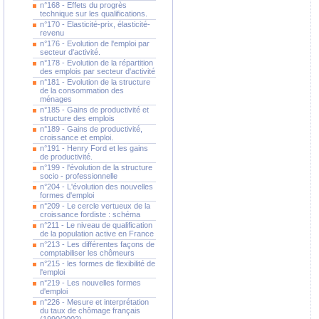
n°168 - Effets du progrès
technique sur les qualifications.
n°170 - Elasticité-prix, élasticité-
revenu
n°176 - Evolution de l'emploi par
secteur d'activité.
n°178 - Evolution de la répartition
des emplois par secteur d'activité
n°181 - Evolution de la structure
de la consommation des
ménages
n°185 - Gains de productivité et
structure des emplois
n°189 - Gains de productivité,
croissance et emploi.
n°191 - Henry Ford et les gains
de productivité.
n°199 - l'évolution de la structure
socio - professionnelle
n°204 - L'évolution des nouvelles
formes d'emploi
n°209 - Le cercle vertueux de la
croissance fordiste : schéma
n°211 - Le niveau de qualification
de la population active en France
n°213 - Les différentes façons de
comptabiliser les chômeurs
n°215 - les formes de flexibilité de
l'emploi
n°219 - Les nouvelles formes
d'emploi
n°226 - Mesure et interprétation
du taux de chômage français