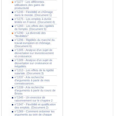
n°1177 - Les différentes
utilisations des gains de
productivité
n°1245 - Flexibilité et chômage
dans le monde. (Document 1)
n°1275 - Les emplois à durée
limitée en France. (Document 4)
n°1283 - Les effets des rigidités
de l'emploi. (Document 5)
n°1290 - La diversité des
"flexibilités"
n°1296 - Rigidités du marché du
travail européen et chômage.
(Document 6)
n°1305 - Analyse d'un sujet de
dissertation sur investissement
et croissance
n°1309 - Analyse d'un sujet de
dissertation sur croissance et
inégalités
n°1313 - Les effets de la rigidité
salariale. (Document 3)
n°1337 - A la recherche
d'arguments à partir de mes
connaissances.
n°1339 - A la recherche
d'arguments à partir du cours de
Brises
n°1345 - Un exercice de
raisonnement sur le chapitre 2
n°1347 - Flexibilité et qualification
des emplois. (Document 2)
n°1369 - Comment ordonner les
arguments au sein de chaque