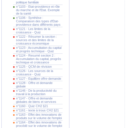
politique familiale
n°1103 - Etat-providence et rôle
du marche et de l'Etat. Exemple
de la santé
n°1106 - Synthèse :
Comparaison des types d'Etat-
providence dans différents pays
n°1121 - Les limites de la
croissance - Quiz
n°1122 - Résumer la section :
sources et des limites de la
croissance économique
n°1123 - Accumultation du capital
et progrès technique - Quiz
n°1124 - Resumé section 2 :
Accumulation du capital, progrès
technique et croissance
n°1125 - QCM de révision
n°1126 - Les sources de la
croissance - Quiz
n°1127 - Equilibre offre-demande
n°1128 - Offre et demande
globale
n°1146 - De la productivité du
travail à la production
n°1147 - Offre et demande
globales de biens et services
n°1160 - Quiz CH2 §21
n°1161 - texte à trous CH2 §21
n°1163 - Effet des innovations de
produits sur le volume de l'emploi
n°1164 - Effet des innovations de
procédé sur le volume de l'emploi