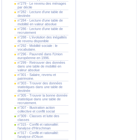
n°279 - Le revenu des ménages
par décile
n°282 - Lecture d'une table de
destinée
n°284 - Lecture d'une table de
mobilité en valeur absolue
n°286 - Lecture d'une table de
recrutement
n°288 - L'évolution des inégalités
de revenu disponible
n°292 - Mobilité sociale : le
vocabulaire.
n°296 - Pauvreté dans l'Union
européenne en 1996.
n°299 - Retrouver des données
dans une table de mobilité en
valeur absolue
n°301 - Salaire, revenu et
patrimoine.
n°303 - Trouver des données
statistiques dans une table de
destinée
n°305 - Trouver la bonne donnée
statistique dans une table de
recrutement.
n°307 - Illustration action
collective et conflit social
n°309 - Classes et lutte des
classes
n°315 - Conflit et rationalité:
l'analyse d'Hirschman
n°317 - Conflit et rationalité:
l'analyse d'Olson