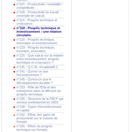
n°107 - Productivité / rentabilité /
compétitivité.
n°109 - Productivité du travail
(exemple de calcul)
n°114 - Progrès technique et
croissance.
n°118 - Progrès technique et
investissement : une relation
circulaire.
n°120 - Progrès technique,
innovation et investissement.
n°123 - Progrès technique,
invention, innovation.
n°125 - Que sait-je sur la relation
entre investissement, progrès
technique et croissance ?
n°135 - Q.C.M. récapitulatif 2
n°141 - Qu'est-ce que
l'investissement ?
n°145 - Qu'est-ce que le
développement durable ?
n°153 - Rôle de l'Etat et des
entreprises dans la diffusion du
progrès technique.
n°155 - Structure de la FBCF par
secteur institutionnel en 2003.
n°158 - Types d'investissement
et capital.
n°162 - Effets des gains de
productivité sur le volume de
l'emploi
n°165 - Effets du progrès
technique sur l'emploi.