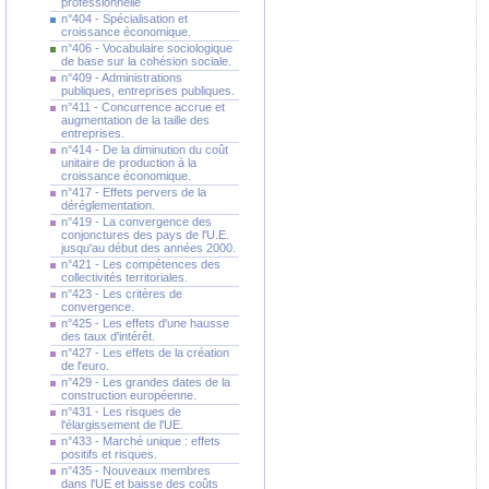
professionnelle
n°404 - Spécialisation et
croissance économique.
n°406 - Vocabulaire sociologique
de base sur la cohésion sociale.
n°409 - Administrations
publiques, entreprises publiques.
n°411 - Concurrence accrue et
augmentation de la taille des
entreprises.
n°414 - De la diminution du coût
unitaire de production à la
croissance économique.
n°417 - Effets pervers de la
déréglementation.
n°419 - La convergence des
conjonctures des pays de l'U.E.
jusqu'au début des années 2000.
n°421 - Les compétences des
collectivités territoriales.
n°423 - Les critères de
convergence.
n°425 - Les effets d'une hausse
des taux d'intérêt.
n°427 - Les effets de la création
de l'euro.
n°429 - Les grandes dates de la
construction européenne.
n°431 - Les risques de
l'élargissement de l'UE.
n°433 - Marché unique : effets
positifs et risques.
n°435 - Nouveaux membres
dans l'UE et baisse des coûts