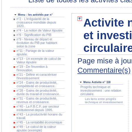
Menu : les activités par n°
Activite 
n°2 - L'irrégularité de la
croissance mondiale depuis
1820.
n°4 - La notion de Valeur Ajoutée
et invest
n°6 - Signification du PIB
n°9 - Niveau de départ et
évolution du PIB par habitant
circulaire
selon la zone
n°11 - Partage de la valeur
ajoutée.
Page mise à jour
n°13 - Un exemple de calcul de
Valeur Ajoutée
n°19 - De l'invention à
Commentaire(s)
l'innovation.
n°21 - Définir et caractériser
l'investissement
n°24 - Gains de productivité,
Menu Activite n° 118
compétitivité et croissance.
Progrès technique et
n°28 - Gains de productivité,
investissement : une relation
durée du travail et croissance.
circulaire.
n°31 - Gains de productivité,
Les liens entre progrès
revenus et croissance.
technique et investissement
n°40 - La F.B.C.F. par secteur
institutionnel depuis 1995.
n°43 - La productivité horaire du
travail.
n°45 - La rentabilité économique
n°49 - Le calcul de la valeur
ajoutée (exemple)