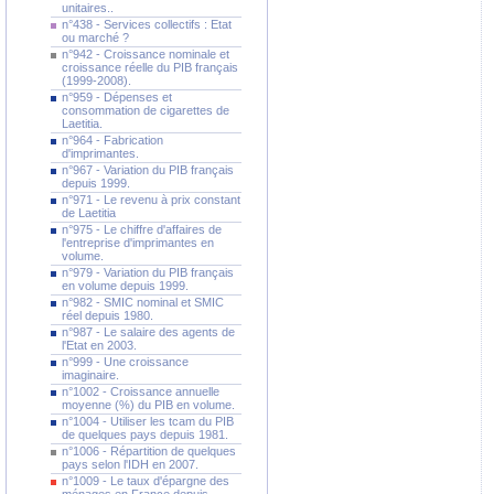
unitaires..
n°438 - Services collectifs : Etat
ou marché ?
n°942 - Croissance nominale et
croissance réelle du PIB français
(1999-2008).
n°959 - Dépenses et
consommation de cigarettes de
Laetitia.
n°964 - Fabrication
d'imprimantes.
n°967 - Variation du PIB français
depuis 1999.
n°971 - Le revenu à prix constant
de Laetitia
n°975 - Le chiffre d'affaires de
l'entreprise d'imprimantes en
volume.
n°979 - Variation du PIB français
en volume depuis 1999.
n°982 - SMIC nominal et SMIC
réel depuis 1980.
n°987 - Le salaire des agents de
l'Etat en 2003.
n°999 - Une croissance
imaginaire.
n°1002 - Croissance annuelle
moyenne (%) du PIB en volume.
n°1004 - Utiliser les tcam du PIB
de quelques pays depuis 1981.
n°1006 - Répartition de quelques
pays selon l'IDH en 2007.
n°1009 - Le taux d'épargne des