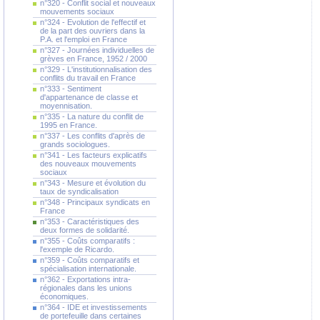
n°320 - Conflit social et nouveaux
mouvements sociaux
n°324 - Evolution de l'effectif et
de la part des ouvriers dans la
P.A. et l'emploi en France
n°327 - Journées individuelles de
grèves en France, 1952 / 2000
n°329 - L'institutionnalisation des
conflits du travail en France
n°333 - Sentiment
d'appartenance de classe et
moyennisation.
n°335 - La nature du conflit de
1995 en France.
n°337 - Les conflits d'après de
grands sociologues.
n°341 - Les facteurs explicatifs
des nouveaux mouvements
sociaux
n°343 - Mesure et évolution du
taux de syndicalisation
n°348 - Principaux syndicats en
France
n°353 - Caractéristiques des
deux formes de solidarité.
n°355 - Coûts comparatifs :
l'exemple de Ricardo.
n°359 - Coûts comparatifs et
spécialisation internationale.
n°362 - Exportations intra-
régionales dans les unions
économiques.
n°364 - IDE et investissements
de portefeuille dans certaines