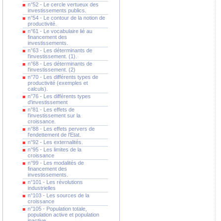
n°52 - Le cercle vertueux des
investissements publics.
n°54 - Le contour de la notion de
productivité.
n°61 - Le vocabulaire lié au
financement des
investissements.
n°63 - Les déterminants de
l'investissement. (1).
n°68 - Les déterminants de
l'investissement. (2)
n°70 - Les différents types de
productivité (exemples et
calculs).
n°76 - Les différents types
d'investissement
n°81 - Les effets de
l'investissement sur la
croissance.
n°88 - Les effets pervers de
l'endettement de l'Etat.
n°92 - Les externalités.
n°95 - Les limites de la
croissance
n°99 - Les modalités de
financement des
investissements.
n°101 - Les révolutions
industrielles
n°103 - Les sources de la
croissance
n°105 - Population totale,
population active et population
inactive.