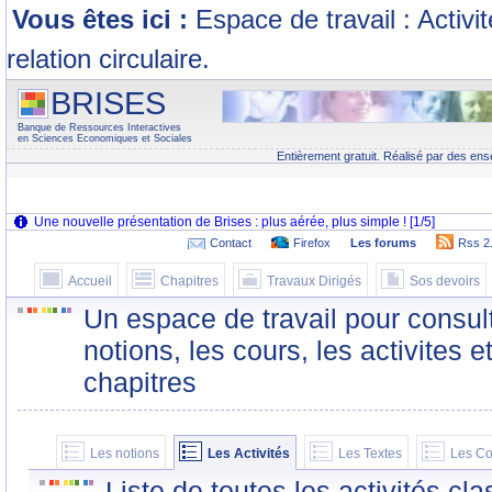
Vous êtes ici :
Espace de travail : Activi
relation circulaire.
BRISES
Banque de Ressources Interactives
en Sciences Economiques et Sociales
Entièrement gratuit. Réalisé par des ens
Contact
Firefox
Les forums
Rss 2
Accueil
Chapitres
Travaux Dirigés
Sos devoirs
Un espace de travail pour consult
notions, les cours, les activites e
chapitres
Les notions
Les Activités
Les Textes
Les Co
Liste de toutes les activités c