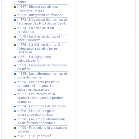
zones.
n°367 - Identité sociale des
musiciens de jazz.
n°369 - Intégration et déviance
n°372 - L'évolution des termes de
l'échange des PVD depuis 1964.
n°374 - La crise de l'Etat
providence.
n°376 - La division du travail
chez Durkheim.
n°379 - La division du travail et
l'intégration sociale d'après
Durkheim.
n°381 - La logique des
délocalisations
n°383 - La politique de "remontée
de filière"
n°385 - Les différentes formes de
protectionnisme.
n°390 - Les effets positifs du
protectionnisme pour les
industries naissantes
n°392 - Les risques de la
spécialisation dans les produits
primaires
n°394 - Les termes de l'échange
n°396 - Libre-échange et
croissance économique
n°398 - Ouverture internationale
de différentes économies.
n°400 - Prestations et cotisations
sociales.
n°402 - SDF et activité