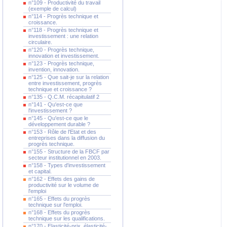
n°109 - Productivité du travail
(exemple de calcul)
n°114 - Progrès technique et
croissance.
n°118 - Progrès technique et
investissement : une relation
circulaire.
n°120 - Progrès technique,
innovation et investissement.
n°123 - Progrès technique,
invention, innovation.
n°125 - Que sait-je sur la relation
entre investissement, progrès
technique et croissance ?
n°135 - Q.C.M. récapitulatif 2
n°141 - Qu'est-ce que
l'investissement ?
n°145 - Qu'est-ce que le
développement durable ?
n°153 - Rôle de l'Etat et des
entreprises dans la diffusion du
progrès technique.
n°155 - Structure de la FBCF par
secteur institutionnel en 2003.
n°158 - Types d'investissement
et capital.
n°162 - Effets des gains de
productivité sur le volume de
l'emploi
n°165 - Effets du progrès
technique sur l'emploi.
n°168 - Effets du progrès
technique sur les qualifications.
n°170 - Elasticité-prix, élasticité-