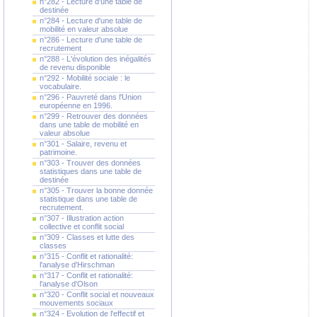
n°282 - Lecture d'une table de
destinée
n°284 - Lecture d'une table de
mobilité en valeur absolue
n°286 - Lecture d'une table de
recrutement
n°288 - L'évolution des inégalités
de revenu disponible
n°292 - Mobilité sociale : le
vocabulaire.
n°296 - Pauvreté dans l'Union
européenne en 1996.
n°299 - Retrouver des données
dans une table de mobilité en
valeur absolue
n°301 - Salaire, revenu et
patrimoine.
n°303 - Trouver des données
statistiques dans une table de
destinée
n°305 - Trouver la bonne donnée
statistique dans une table de
recrutement.
n°307 - Illustration action
collective et conflit social
n°309 - Classes et lutte des
classes
n°315 - Conflit et rationalité:
l'analyse d'Hirschman
n°317 - Conflit et rationalité:
l'analyse d'Olson
n°320 - Conflit social et nouveaux
mouvements sociaux
n°324 - Evolution de l'effectif et