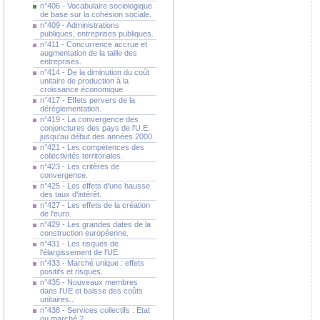
n°406 - Vocabulaire sociologique
de base sur la cohésion sociale.
n°409 - Administrations
publiques, entreprises publiques.
n°411 - Concurrence accrue et
augmentation de la taille des
entreprises.
n°414 - De la diminution du coût
unitaire de production à la
croissance économique.
n°417 - Effets pervers de la
déréglementation.
n°419 - La convergence des
conjonctures des pays de l'U.E.
jusqu'au début des années 2000.
n°421 - Les compétences des
collectivités territoriales.
n°423 - Les critères de
convergence.
n°425 - Les effets d'une hausse
des taux d'intérêt.
n°427 - Les effets de la création
de l'euro.
n°429 - Les grandes dates de la
construction européenne.
n°431 - Les risques de
l'élargissement de l'UE.
n°433 - Marché unique : effets
positifs et risques.
n°435 - Nouveaux membres
dans l'UE et baisse des coûts
unitaires..
n°438 - Services collectifs : Etat
ou marché ?