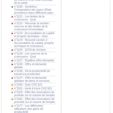
de la santé
n°1106 - Synthèse :
Comparaison des types d'Etat-
providence dans différents pays
n°1121 - Les limites de la
croissance - Quiz
n°1122 - Résumer la section :
sources et des limites de la
croissance économique
n°1123 - Accumultation du capital
et progrès technique - Quiz
n°1124 - Resumé section 2 :
Accumulation du capital, progrès
technique et croissance
n°1125 - QCM de révision
n°1126 - Les sources de la
croissance - Quiz
n°1127 - Equilibre offre-demande
n°1128 - Offre et demande
globale
n°1146 - De la productivité du
travail à la production
n°1147 - Offre et demande
globales de biens et services
n°1160 - Quiz CH2 §21
n°1161 - texte à trous CH2 §21
n°1163 - Effet des innovations de
produits sur le volume de l'emploi
n°1164 - Effet des innovations de
procédé sur le volume de l'emploi
n°1177 - Les différentes
utilisations des gains de
productivité