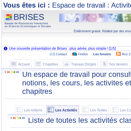
Vous êtes ici :
Espace de travail : Activi
BRISES
Banque de Ressources Interactives
en Sciences Economiques et Sociales
Entièrement gratuit. Réalisé par des ens
Contact
Firefox
Les forums
Rss 2
Accueil
Chapitres
Travaux Dirigés
Sos devoirs
Un espace de travail pour consult
notions, les cours, les activites e
chapitres
Les notions
Les Activités
Les Textes
Les Co
Liste de toutes les activités c