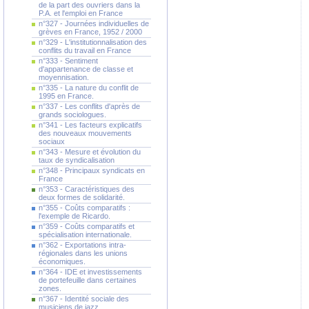
de la part des ouvriers dans la
P.A. et l'emploi en France
n°327 - Journées individuelles de
grèves en France, 1952 / 2000
n°329 - L'institutionnalisation des
conflits du travail en France
n°333 - Sentiment
d'appartenance de classe et
moyennisation.
n°335 - La nature du conflit de
1995 en France.
n°337 - Les conflits d'après de
grands sociologues.
n°341 - Les facteurs explicatifs
des nouveaux mouvements
sociaux
n°343 - Mesure et évolution du
taux de syndicalisation
n°348 - Principaux syndicats en
France
n°353 - Caractéristiques des
deux formes de solidarité.
n°355 - Coûts comparatifs :
l'exemple de Ricardo.
n°359 - Coûts comparatifs et
spécialisation internationale.
n°362 - Exportations intra-
régionales dans les unions
économiques.
n°364 - IDE et investissements
de portefeuille dans certaines
zones.
n°367 - Identité sociale des
musiciens de jazz.