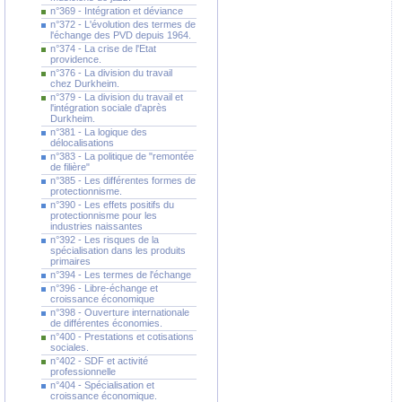
n°369 - Intégration et déviance
n°372 - L'évolution des termes de
l'échange des PVD depuis 1964.
n°374 - La crise de l'Etat
providence.
n°376 - La division du travail
chez Durkheim.
n°379 - La division du travail et
l'intégration sociale d'après
Durkheim.
n°381 - La logique des
délocalisations
n°383 - La politique de "remontée
de filière"
n°385 - Les différentes formes de
protectionnisme.
n°390 - Les effets positifs du
protectionnisme pour les
industries naissantes
n°392 - Les risques de la
spécialisation dans les produits
primaires
n°394 - Les termes de l'échange
n°396 - Libre-échange et
croissance économique
n°398 - Ouverture internationale
de différentes économies.
n°400 - Prestations et cotisations
sociales.
n°402 - SDF et activité
professionnelle
n°404 - Spécialisation et
croissance économique.