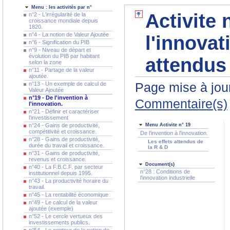
Menu : les activités par n°
Activite 
n°2 - L'irrégularité de la
croissance mondiale depuis
1820.
n°4 - La notion de Valeur Ajoutée
l'innovat
n°6 - Signification du PIB
n°9 - Niveau de départ et
évolution du PIB par habitant
attendus
selon la zone
n°11 - Partage de la valeur
ajoutée.
Page mise à jour
n°13 - Un exemple de calcul de
Valeur Ajoutée
n°19 - De l'invention à
Commentaire(s)
l'innovation.
n°21 - Définir et caractériser
l'investissement
n°24 - Gains de productivité,
Menu Activite n° 19
compétitivité et croissance.
De l'invention à l'innovation.
n°28 - Gains de productivité,
Les effets attendus de
durée du travail et croissance.
la R & D
n°31 - Gains de productivité,
revenus et croissance.
Document(s)
n°40 - La F.B.C.F. par secteur
n°28 : Conditions de
institutionnel depuis 1995.
l'innovation industrielle
n°43 - La productivité horaire du
travail.
n°45 - La rentabilité économique
n°49 - Le calcul de la valeur
ajoutée (exemple)
n°52 - Le cercle vertueux des
investissements publics.