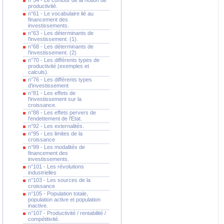
n°54 - Le contour de la notion de
productivité.
n°61 - Le vocabulaire lié au
financement des
investissements.
n°63 - Les déterminants de
l'investissement. (1).
n°68 - Les déterminants de
l'investissement. (2)
n°70 - Les différents types de
productivité (exemples et
calculs).
n°76 - Les différents types
d'investissement
n°81 - Les effets de
l'investissement sur la
croissance.
n°88 - Les effets pervers de
l'endettement de l'Etat.
n°92 - Les externalités.
n°95 - Les limites de la
croissance
n°99 - Les modalités de
financement des
investissements.
n°101 - Les révolutions
industrielles
n°103 - Les sources de la
croissance
n°105 - Population totale,
population active et population
inactive.
n°107 - Productivité / rentabilité /
compétitivité.