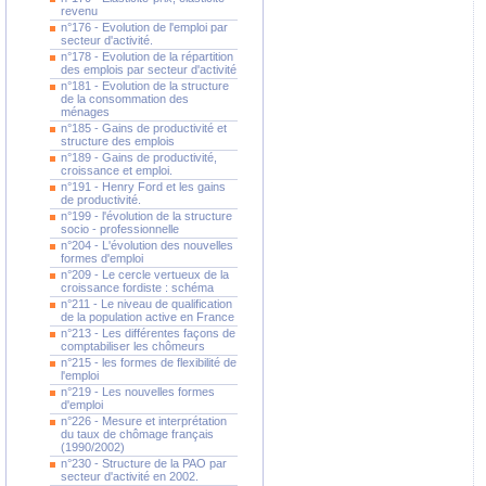
revenu
n°176 - Evolution de l'emploi par
secteur d'activité.
n°178 - Evolution de la répartition
des emplois par secteur d'activité
n°181 - Evolution de la structure
de la consommation des
ménages
n°185 - Gains de productivité et
structure des emplois
n°189 - Gains de productivité,
croissance et emploi.
n°191 - Henry Ford et les gains
de productivité.
n°199 - l'évolution de la structure
socio - professionnelle
n°204 - L'évolution des nouvelles
formes d'emploi
n°209 - Le cercle vertueux de la
croissance fordiste : schéma
n°211 - Le niveau de qualification
de la population active en France
n°213 - Les différentes façons de
comptabiliser les chômeurs
n°215 - les formes de flexibilité de
l'emploi
n°219 - Les nouvelles formes
d'emploi
n°226 - Mesure et interprétation
du taux de chômage français
(1990/2002)
n°230 - Structure de la PAO par
secteur d'activité en 2002.