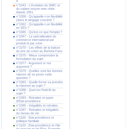
4
n°1043 - L'évolution du SMIC et
du salaire moyen nets réels
depuis 1951.
n°1058 - Qu'appelle-t-on flexibilité
(dans le langage courant) ?
n°1062 - Qu'appelle-t-on flexibilité
en SES ?
n°1065 - Qu'est-ce que l'emploi ?
n°1067 - La spécialisation du
commerce international par
produit et par zone
n°1070 - Les effets de la baisse
du prix du coton au Burkina Faso
n°1075 - Mieux comprendre la
formulation du sujet.
n°1077 - Argument or not
argument ?
n°1079 - Quelles sont les bonnes
raisons de se poser cette
question ?
n°1083 - Quelle forme va prendre
la réponse au sujet ?
n°1088 - Quel est l'intérêt du
sujet ?
n°1093 - Retraites et types
d'Etat-providence
n°1095 - Inégalités et retraites
n°1097 - Retraites et inégalités
du niveau de vie
n°1100 - Etat providence et
politique familiale
n°1103 - Etat-providence et rôle
du marche et de l'Etat. Exemple