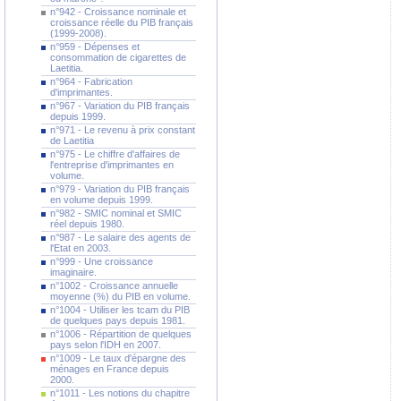
n°942 - Croissance nominale et
croissance réelle du PIB français
(1999-2008).
n°959 - Dépenses et
consommation de cigarettes de
Laetitia.
n°964 - Fabrication
d'imprimantes.
n°967 - Variation du PIB français
depuis 1999.
n°971 - Le revenu à prix constant
de Laetitia
n°975 - Le chiffre d'affaires de
l'entreprise d'imprimantes en
volume.
n°979 - Variation du PIB français
en volume depuis 1999.
n°982 - SMIC nominal et SMIC
réel depuis 1980.
n°987 - Le salaire des agents de
l'Etat en 2003.
n°999 - Une croissance
imaginaire.
n°1002 - Croissance annuelle
moyenne (%) du PIB en volume.
n°1004 - Utiliser les tcam du PIB
de quelques pays depuis 1981.
n°1006 - Répartition de quelques
pays selon l'IDH en 2007.
n°1009 - Le taux d'épargne des
ménages en France depuis
2000.
n°1011 - Les notions du chapitre