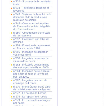
n°232 - Structure de la population
totale
n°234 - Taylorisme, fordisme et
toyotisme
n°243 - Variation de l'emploi, de la
demande et de la productivité
(exercice de calcul).
n°245 - Comparaison inégalités
de Revenu disponible / inégalités
de Revenu déclaré.
n°250 - Construction d'une table
de recrutement.
n°252 - Construire une table de
destinée
n°254 - Evolution de la pauvreté
en France depuis 1970.
n°256 - Inégalités de départ en
vacances d'été.
n°258 - Inégalités de niveau de
vie retraités / actifs.
n°262 - Inégalités de patrimoine
des ménages salariés en 2000.
n°264 - Inégalités de réussite au
bac selon le sexe et le type de
bac, en 2000.
n°267 - Inégalités des taux de
chômage en France.
n°270 - Interprétation d'une table
de mobilité avec trois catégories.
n°272 - La courbe de Lorenz
n°275 - Le rapport inter-décile
n°279 - Le revenu des ménages
par décile