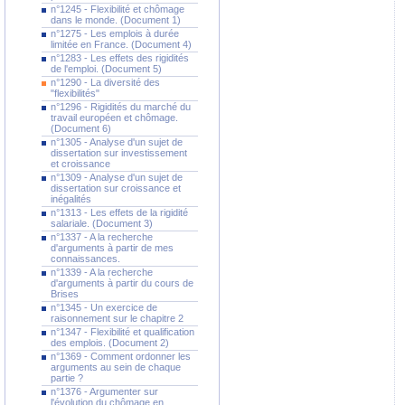
n°1245 - Flexibilité et chômage
dans le monde. (Document 1)
n°1275 - Les emplois à durée
limitée en France. (Document 4)
n°1283 - Les effets des rigidités
de l'emploi. (Document 5)
n°1290 - La diversité des
"flexibilités"
n°1296 - Rigidités du marché du
travail européen et chômage.
(Document 6)
n°1305 - Analyse d'un sujet de
dissertation sur investissement
et croissance
n°1309 - Analyse d'un sujet de
dissertation sur croissance et
inégalités
n°1313 - Les effets de la rigidité
salariale. (Document 3)
n°1337 - A la recherche
d'arguments à partir de mes
connaissances.
n°1339 - A la recherche
d'arguments à partir du cours de
Brises
n°1345 - Un exercice de
raisonnement sur le chapitre 2
n°1347 - Flexibilité et qualification
des emplois. (Document 2)
n°1369 - Comment ordonner les
arguments au sein de chaque
partie ?
n°1376 - Argumenter sur
l'évolution du chômage en