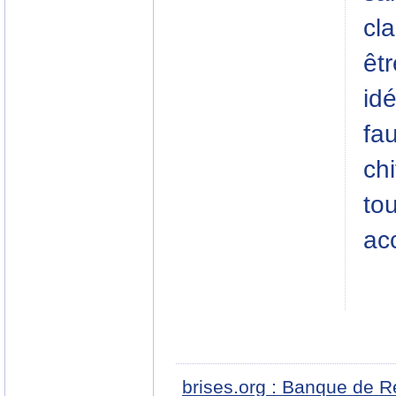
cl
êtr
idé
fau
chi
to
ac
brises.org : Banque de R