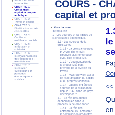
COURS - CHA
INTRODUCTION :
Introduction
CHAPITRE 1 :
Croissance,
capital et p
capital et progrès
technique
CHAPITRE 2 :
Travail et emploi
CHAPITRE 3 :
Menu du cours
1.
Stratification sociale
Introduction
et inégalités
CHAPITRE 4 :
1 - Les sources et les limites de
Conflits et
la croissance économique.
le
mobilisation sociale
1.1 - Les sources de la
CHAPITRE 5 :
croissance.
Intégration et
se
1.1.1 - La croissance peut
solidarité
provenir d'une main
CHAPITRE 6 :
d'oeuvre plus nombreuse
Internationalisation
et/ou plus productive.
des échanges et
Pag
mondialisation
1.1.2 - L'augmentation de
la productivité peut
CHAPITRE 7 :
provenir de la division du
Intégration
européenne et
travail.
Co
politiques
1.1.3 - Mais elle vient aussi
économiques et
de l'accumulation du capital
sociales
et du progrès technique.
<<
1.1.4 - Quelles ont été les
sources de la croissance
depuis 1960 dans les pays
développés ?
Qua
1.2 - Le rôle des agents
économiques dans le
processus de croissance.
en
1.2.1 - Le rôle des
entrepreneurs : améliorer
la combinaison productive,