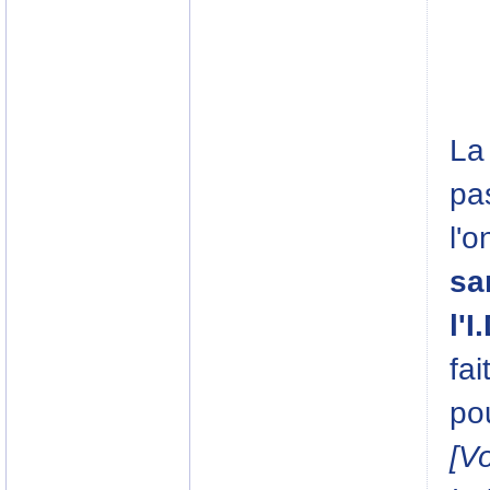
La
pa
l'
sa
l'I
fa
po
[V