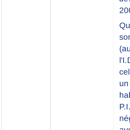
20
Qu
son
(a
l'I
cel
un
ha
P.I
né
ave