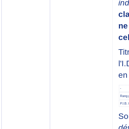
ind
cl
ne
cel
Ti
l'I
en
-
Rang p
P.I.B. 
So
dé