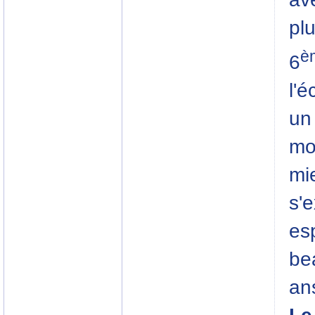
pl
è
6
l'
un 
moi
mie
s'e
es
be
an