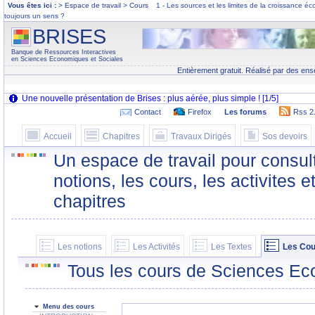
Vous êtes ici :
> Espace de travail > Cours
1 - Les sources et les limites de la croissance 
toujours un sens ?
BRISES
Banque de Ressources Interactives
en Sciences Economiques et Sociales
Entièrement gratuit. Réalisé par des ens
Contact
Firefox
Les forums
Rss 2
Accueil
Chapitres
Travaux Dirigés
Sos devoirs
Un espace de travail pour consult
notions, les cours, les activites e
chapitres
Les notions
Les Activités
Les Textes
Les Cou
Tous les cours de Sciences Ec
Menu des cours