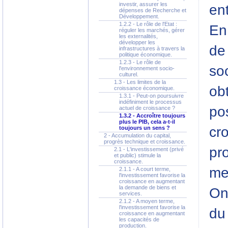
investir, assurer les
en
dépenses de Recherche et
Développement.
1.2.2 - Le rôle de l'Etat :
En 
réguler les marchés, gérer
les externalités,
développer les
de
infrastructures à travers la
politique économique.
1.2.3 - Le rôle de
soc
l'environnement socio-
culturel.
1.3 - Les limites de la
obt
croissance économique.
1.3.1 - Peut-on poursuivre
indéfiniment le processus
pos
actuel de croissance ?
1.3.2 - Accroître toujours
plus le PIB, cela a-t-il
cr
toujours un sens ?
2 - Accumulation du capital,
progrès technique et croissance.
pr
2.1 - L'investissement (privé
et public) stimule la
croissance.
me
2.1.1 - A court terme,
l'investissement favorise la
croissance en augmentant
la demande de biens et
On
services.
2.1.2 - A moyen terme,
l'investissement favorise la
du
croissance en augmentant
les capacités de
production.