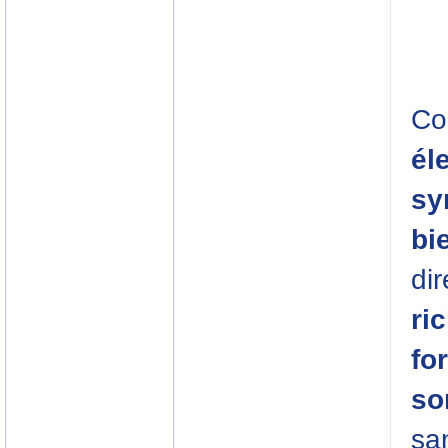
Co
él
sy
bi
di
ri
fo
so
san