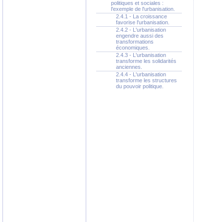
politiques et sociales :
l'exemple de l'urbanisation.
2.4.1 - La croissance
favorise l'urbanisation.
2.4.2 - L'urbanisation
engendre aussi des
transformations
économiques.
2.4.3 - L'urbanisation
transforme les solidarités
anciennes.
2.4.4 - L'urbanisation
transforme les structures
du pouvoir politique.