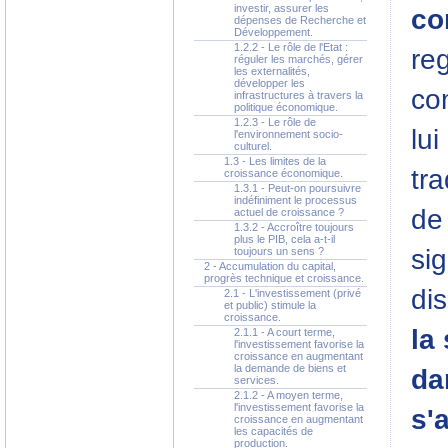
investir, assurer les
co
dépenses de Recherche et
Développement.
1.2.2 - Le rôle de l'Etat :
reg
réguler les marchés, gérer
les externalités,
développer les
co
infrastructures à travers la
politique économique.
1.2.3 - Le rôle de
lu
l'environnement socio-
culturel.
1.3 - Les limites de la
tra
croissance économique.
1.3.1 - Peut-on poursuivre
indéfiniment le processus
de 
actuel de croissance ?
1.3.2 - Accroître toujours
plus le PIB, cela a-t-il
sig
toujours un sens ?
2 - Accumulation du capital,
progrès technique et croissance.
di
2.1 - L'investissement (privé
et public) stimule la
croissance.
la
2.1.1 - A court terme,
l'investissement favorise la
croissance en augmentant
la demande de biens et
da
services.
2.1.2 - A moyen terme,
l'investissement favorise la
s'a
croissance en augmentant
les capacités de
production.