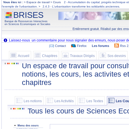
Vous êtes ici :
> Espace de travail > Cours
2 - Accumulation du capital, progrès technique e
l'exemple de l'urbanisation.
>
2.4.3 - L'urbanisation transforme les solidarités anciennes.
BRISES
Banque de Ressources Interactives
en Sciences Economiques et Sociales
Entièrement gratuit. Réalisé par des ens
Contact
Firefox
Les forums
Rss 2
Accueil
Chapitres
Travaux Dirigés
Sos devoirs
Un espace de travail pour consult
notions, les cours, les activites e
chapitres
Les notions
Les Activités
Les Textes
Les Cou
Tous les cours de Sciences Ec
Menu des cours