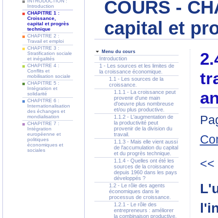
COURS - CHA
INTRODUCTION :
Introduction
CHAPITRE 1 :
Croissance,
capital et p
capital et progrès
technique
CHAPITRE 2 :
Travail et emploi
CHAPITRE 3 :
Menu du cours
2.
Stratification sociale
Introduction
et inégalités
CHAPITRE 4 :
1 - Les sources et les limites de
Conflits et
la croissance économique.
tr
mobilisation sociale
1.1 - Les sources de la
CHAPITRE 5 :
croissance.
Intégration et
an
1.1.1 - La croissance peut
solidarité
provenir d'une main
CHAPITRE 6 :
d'oeuvre plus nombreuse
Internationalisation
et/ou plus productive.
des échanges et
Pag
mondialisation
1.1.2 - L'augmentation de
la productivité peut
CHAPITRE 7 :
provenir de la division du
Intégration
européenne et
travail.
Co
politiques
1.1.3 - Mais elle vient aussi
économiques et
de l'accumulation du capital
sociales
et du progrès technique.
<<
1.1.4 - Quelles ont été les
sources de la croissance
depuis 1960 dans les pays
développés ?
L'
1.2 - Le rôle des agents
économiques dans le
processus de croissance.
l'
1.2.1 - Le rôle des
entrepreneurs : améliorer
la combinaison productive,