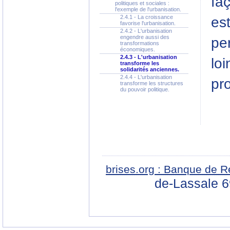
faç
politiques et sociales :
l'exemple de l'urbanisation.
2.4.1 - La croissance
es
favorise l'urbanisation.
2.4.2 - L'urbanisation
engendre aussi des
pe
transformations
économiques.
2.4.3 - L'urbanisation
lo
transforme les
solidarités anciennes.
2.4.4 - L'urbanisation
pr
transforme les structures
du pouvoir politique.
brises.org : Banque de R
de-Lassale 