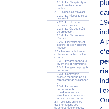
plu
2.1.3 - Le rôle spécifique
des investissements
publics.
da
2.2 - La décision d'investir.
2.2.1 - La nécessité de la
rentabilité.
19
2.2.2 - Le rôle de la
demande anticipée.
2.2.3 - Le rôle des coûts
ind
de production.
2.2.4 - Le rôle des taux
d'intérêt.
A p
2.2.5 - L'investissement
est une décision toujours
risquée.
c'
2.3 - Progrès technique et
croissance : la destruction
créatrice.
pe
2.3.1 - Progrès technique,
inventions et innovations.
2.3.2 - L'origine du progrès
ri
technique.
2.3.3 - Comment le
progrès technique peut-il
in
être facteur de croissance
?
2.3.4 - Le progrès
l'e
technique et la
transformation des
structures économiques :
On 
la destruction créatrice.
2.4 - Les liens entre les
transformations des
structures économiques,