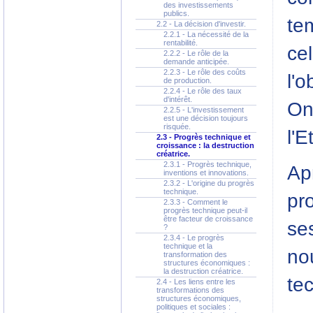
des investissements
publics.
te
2.2 - La décision d'investir.
2.2.1 - La nécessité de la
rentabilité.
cel
2.2.2 - Le rôle de la
demande anticipée.
2.2.3 - Le rôle des coûts
l'o
de production.
2.2.4 - Le rôle des taux
d'intérêt.
On
2.2.5 - L'investissement
est une décision toujours
risquée.
l'E
2.3 - Progrès technique et
croissance : la destruction
créatrice.
2.3.1 - Progrès technique,
Apr
inventions et innovations.
2.3.2 - L'origine du progrès
technique.
pr
2.3.3 - Comment le
progrès technique peut-il
être facteur de croissance
ses
?
2.3.4 - Le progrès
technique et la
no
transformation des
structures économiques :
la destruction créatrice.
te
2.4 - Les liens entre les
transformations des
structures économiques,
politiques et sociales :