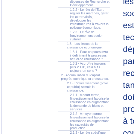
le
dépenses de Recherche et
Développement.
1.2.2 - Le rôle de l'Etat :
soc
réguler les marchés, gérer
les externalités,
développer les
est
infrastructures à travers la
politique économique.
1.2.3 - Le rôle de
te
l'environnement socio-
culturel.
1.3 - Les limites de la
dé
croissance économique.
1.3.1 - Peut-on poursuivre
indéfiniment le processus
par
actuel de croissance ?
1.3.2 - Accroître toujours
plus le PIB, cela a-t-il
rec
toujours un sens ?
2 - Accumulation du capital,
progrès technique et croissance.
tan
2.1 - L'investissement (privé
et public) stimule la
croissance.
do
2.1.1 - A court terme,
l'investissement favorise la
croissance en augmentant
la demande de biens et
pro
services.
2.1.2 - A moyen terme,
l'investissement favorise la
à t
croissance en augmentant
les capacités de
production.
co
2.1.3 - Le rôle spécifique