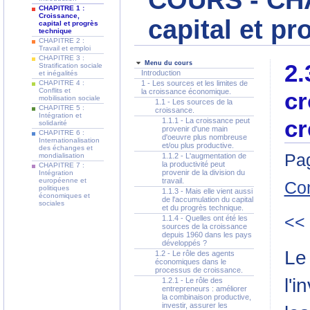
COURS - CHA
CHAPITRE 1 :
Croissance,
capital et p
capital et progrès
technique
CHAPITRE 2 :
Travail et emploi
CHAPITRE 3 :
Menu du cours
2.
Stratification sociale
Introduction
et inégalités
CHAPITRE 4 :
1 - Les sources et les limites de
Conflits et
la croissance économique.
cr
mobilisation sociale
1.1 - Les sources de la
CHAPITRE 5 :
croissance.
Intégration et
cr
1.1.1 - La croissance peut
solidarité
provenir d'une main
CHAPITRE 6 :
d'oeuvre plus nombreuse
Internationalisation
et/ou plus productive.
des échanges et
Pag
mondialisation
1.1.2 - L'augmentation de
la productivité peut
CHAPITRE 7 :
provenir de la division du
Intégration
européenne et
travail.
Co
politiques
1.1.3 - Mais elle vient aussi
économiques et
de l'accumulation du capital
sociales
et du progrès technique.
<<
1.1.4 - Quelles ont été les
sources de la croissance
depuis 1960 dans les pays
développés ?
Le
1.2 - Le rôle des agents
économiques dans le
processus de croissance.
l'i
1.2.1 - Le rôle des
entrepreneurs : améliorer
la combinaison productive,
investir, assurer les