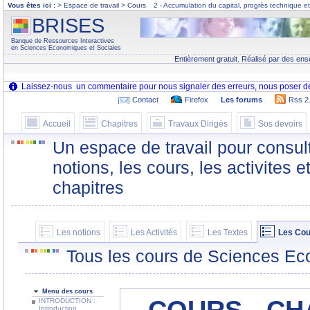
Vous êtes ici :
> Espace de travail > Cours
2 - Accumulation du capital, progrès technique e
BRISES
Banque de Ressources Interactives
en Sciences Economiques et Sociales
Entièrement gratuit. Réalisé par des ens
Contact
Firefox
Les forums
Rss 2
Accueil
Chapitres
Travaux Dirigés
Sos devoirs
Un espace de travail pour consult
notions, les cours, les activites e
chapitres
Les notions
Les Activités
Les Textes
Les Cou
Tous les cours de Sciences Ec
Menu des cours
INTRODUCTION :
Introduction