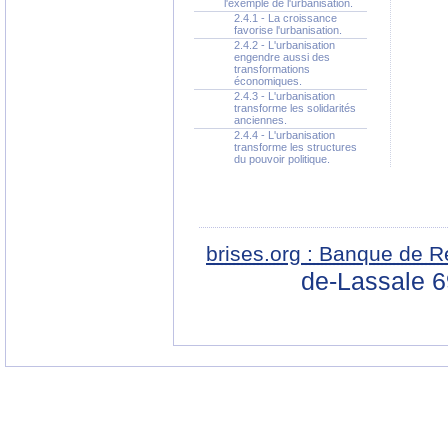
l'exemple de l'urbanisation.
2.4.1 - La croissance
favorise l'urbanisation.
2.4.2 - L'urbanisation
engendre aussi des
transformations
économiques.
2.4.3 - L'urbanisation
transforme les solidarités
anciennes.
2.4.4 - L'urbanisation
transforme les structures
du pouvoir politique.
brises.org : Banque de R
de-Lassale 