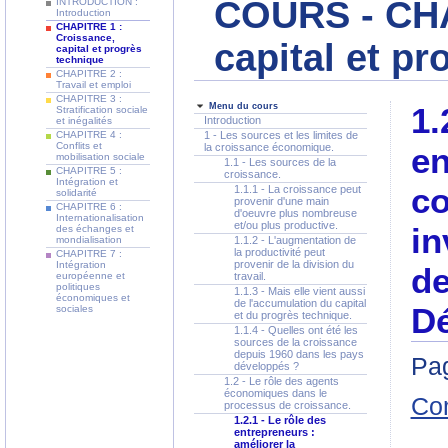
COURS - CHA
INTRODUCTION :
Introduction
CHAPITRE 1 :
Croissance,
capital et p
capital et progrès
technique
CHAPITRE 2 :
Travail et emploi
CHAPITRE 3 :
Menu du cours
1.
Stratification sociale
Introduction
et inégalités
CHAPITRE 4 :
1 - Les sources et les limites de
Conflits et
la croissance économique.
en
mobilisation sociale
1.1 - Les sources de la
CHAPITRE 5 :
croissance.
Intégration et
co
1.1.1 - La croissance peut
solidarité
provenir d'une main
CHAPITRE 6 :
d'oeuvre plus nombreuse
Internationalisation
et/ou plus productive.
in
des échanges et
mondialisation
1.1.2 - L'augmentation de
la productivité peut
CHAPITRE 7 :
provenir de la division du
Intégration
de
européenne et
travail.
politiques
1.1.3 - Mais elle vient aussi
économiques et
de l'accumulation du capital
D
sociales
et du progrès technique.
1.1.4 - Quelles ont été les
sources de la croissance
depuis 1960 dans les pays
Pag
développés ?
1.2 - Le rôle des agents
économiques dans le
Co
processus de croissance.
1.2.1 - Le rôle des
entrepreneurs :
améliorer la