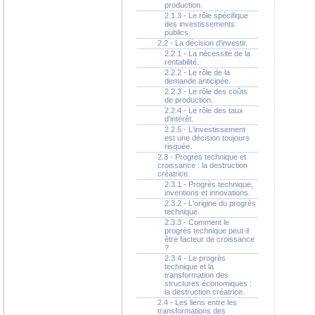
production.
2.1.3 - Le rôle spécifique
des investissements
publics.
2.2 - La décision d'investir.
2.2.1 - La nécessité de la
rentabilité.
2.2.2 - Le rôle de la
demande anticipée.
2.2.3 - Le rôle des coûts
de production.
2.2.4 - Le rôle des taux
d'intérêt.
2.2.5 - L'investissement
est une décision toujours
risquée.
2.3 - Progrès technique et
croissance : la destruction
créatrice.
2.3.1 - Progrès technique,
inventions et innovations.
2.3.2 - L'origine du progrès
technique.
2.3.3 - Comment le
progrès technique peut-il
être facteur de croissance
?
2.3.4 - Le progrès
technique et la
transformation des
structures économiques :
la destruction créatrice.
2.4 - Les liens entre les
transformations des