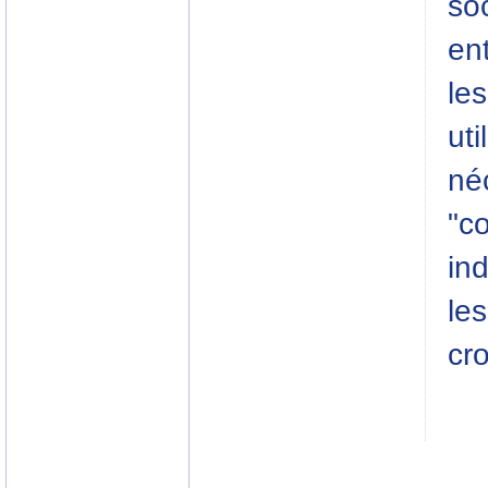
soc
en
les
uti
né
"c
ind
les
cr