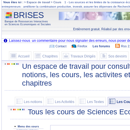
Vous êtes ici :
> Espace de travail > Cours
1 - Les sources et les limites de la croissance 
entrepreneurs : améliorer la combinaison productive, investir, assurer les dépenses de Reche
BRISES
Banque de Ressources Interactives
en Sciences Economiques et Sociales
Entièrement gratuit. Réalisé par des ens
Contact
Firefox
Les forums
Rss 2
Accueil
Chapitres
Travaux Dirigés
Sos devoirs
Un espace de travail pour consult
notions, les cours, les activites e
chapitres
Les notions
Les Activités
Les Textes
Les Cou
Tous les cours de Sciences Ec
Menu des cours