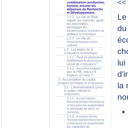
<<
combinaison productive,
investir, assurer les
dépenses de Recherche
et Développement.
Le 
1.2.2 - Le rôle de l'Etat :
réguler les marchés, gérer
les externalités,
du
développer les
infrastructures à travers la
politique économique.
éc
1.2.3 - Le rôle de
l'environnement socio-
culturel.
cho
1.3 - Les limites de la
croissance économique.
1.3.1 - Peut-on poursuivre
lui
indéfiniment le processus
actuel de croissance ?
1.3.2 - Accroître toujours
d'
plus le PIB, cela a-t-il
toujours un sens ?
2 - Accumulation du capital,
la
progrès technique et croissance.
2.1 - L'investissement (privé
et public) stimule la
croissance.
no
2.1.1 - A court terme,
l'investissement favorise la
croissance en augmentant
la demande de biens et
services.
2.1.2 - A moyen terme,
l'investissement favorise la
croissance en augmentant
les capacités de