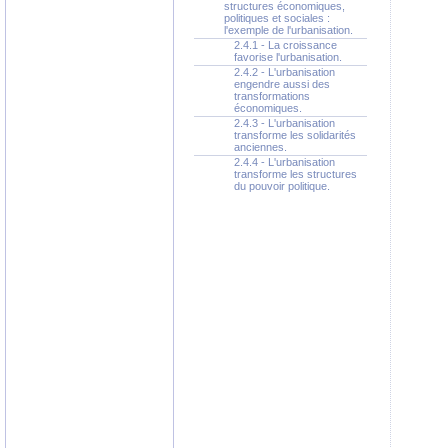
structures économiques,
politiques et sociales :
l'exemple de l'urbanisation.
2.4.1 - La croissance
favorise l'urbanisation.
2.4.2 - L'urbanisation
engendre aussi des
transformations
économiques.
2.4.3 - L'urbanisation
transforme les solidarités
anciennes.
2.4.4 - L'urbanisation
transforme les structures
du pouvoir politique.