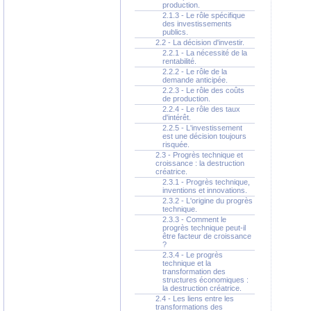
production.
2.1.3 - Le rôle spécifique
des investissements
publics.
2.2 - La décision d'investir.
2.2.1 - La nécessité de la
rentabilité.
2.2.2 - Le rôle de la
demande anticipée.
2.2.3 - Le rôle des coûts
de production.
2.2.4 - Le rôle des taux
d'intérêt.
2.2.5 - L'investissement
est une décision toujours
risquée.
2.3 - Progrès technique et
croissance : la destruction
créatrice.
2.3.1 - Progrès technique,
inventions et innovations.
2.3.2 - L'origine du progrès
technique.
2.3.3 - Comment le
progrès technique peut-il
être facteur de croissance
?
2.3.4 - Le progrès
technique et la
transformation des
structures économiques :
la destruction créatrice.
2.4 - Les liens entre les
transformations des