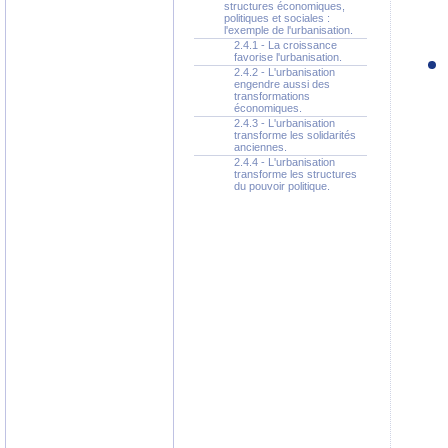
structures économiques,
politiques et sociales :
l'exemple de l'urbanisation.
2.4.1 - La croissance
favorise l'urbanisation.
2.4.2 - L'urbanisation
engendre aussi des
transformations
économiques.
2.4.3 - L'urbanisation
transforme les solidarités
anciennes.
2.4.4 - L'urbanisation
transforme les structures
du pouvoir politique.