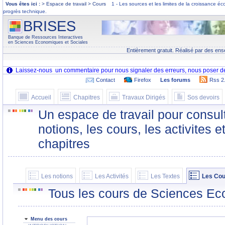
Vous êtes ici :
> Espace de travail > Cours
1 - Les sources et les limites de la croissance 
progrès technique.
BRISES
Banque de Ressources Interactives
en Sciences Economiques et Sociales
Entièrement gratuit. Réalisé par des ens
Contact
Firefox
Les forums
Rss 2
Accueil
Chapitres
Travaux Dirigés
Sos devoirs
Un espace de travail pour consult
notions, les cours, les activites e
chapitres
Les notions
Les Activités
Les Textes
Les Cou
Tous les cours de Sciences Ec
Menu des cours