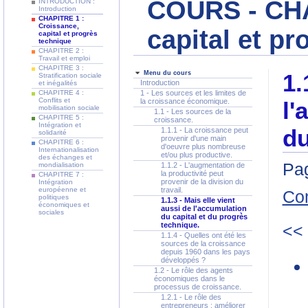
COURS - CHA
INTRODUCTION :
Introduction
CHAPITRE 1 :
Croissance,
capital et p
capital et progrès
technique
CHAPITRE 2 :
Travail et emploi
CHAPITRE 3 :
Menu du cours
1.
Stratification sociale
Introduction
et inégalités
CHAPITRE 4 :
1 - Les sources et les limites de
Conflits et
la croissance économique.
l'
mobilisation sociale
1.1 - Les sources de la
CHAPITRE 5 :
croissance.
Intégration et
du
1.1.1 - La croissance peut
solidarité
provenir d'une main
CHAPITRE 6 :
d'oeuvre plus nombreuse
Internationalisation
et/ou plus productive.
des échanges et
Pag
mondialisation
1.1.2 - L'augmentation de
la productivité peut
CHAPITRE 7 :
provenir de la division du
Intégration
européenne et
travail.
Co
politiques
1.1.3 - Mais elle vient
économiques et
aussi de l'accumulation
sociales
du capital et du progrès
technique.
<<
1.1.4 - Quelles ont été les
sources de la croissance
depuis 1960 dans les pays
développés ?
1.2 - Le rôle des agents
économiques dans le
processus de croissance.
1.2.1 - Le rôle des
entrepreneurs : améliorer