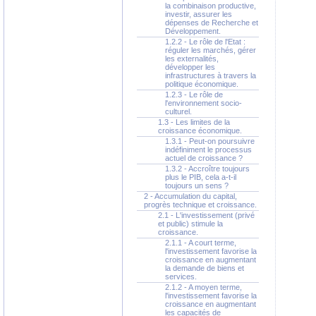
la combinaison productive,
investir, assurer les
dépenses de Recherche et
Développement.
1.2.2 - Le rôle de l'Etat :
réguler les marchés, gérer
les externalités,
développer les
infrastructures à travers la
politique économique.
1.2.3 - Le rôle de
l'environnement socio-
culturel.
1.3 - Les limites de la
croissance économique.
1.3.1 - Peut-on poursuivre
indéfiniment le processus
actuel de croissance ?
1.3.2 - Accroître toujours
plus le PIB, cela a-t-il
toujours un sens ?
2 - Accumulation du capital,
progrès technique et croissance.
2.1 - L'investissement (privé
et public) stimule la
croissance.
2.1.1 - A court terme,
l'investissement favorise la
croissance en augmentant
la demande de biens et
services.
2.1.2 - A moyen terme,
l'investissement favorise la
croissance en augmentant
les capacités de