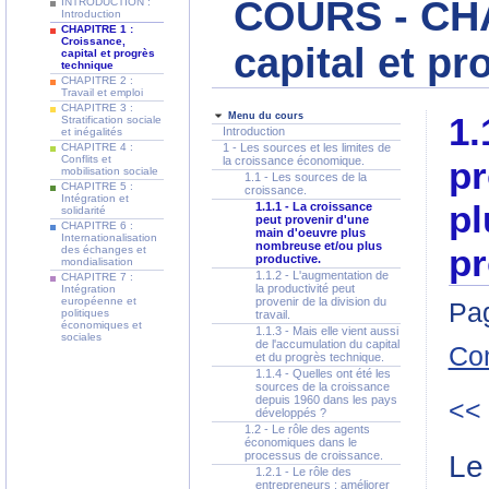
COURS - CHA
INTRODUCTION :
Introduction
CHAPITRE 1 :
Croissance,
capital et p
capital et progrès
technique
CHAPITRE 2 :
Travail et emploi
CHAPITRE 3 :
Menu du cours
1.
Stratification sociale
Introduction
et inégalités
CHAPITRE 4 :
1 - Les sources et les limites de
Conflits et
la croissance économique.
pr
mobilisation sociale
1.1 - Les sources de la
CHAPITRE 5 :
croissance.
Intégration et
pl
1.1.1 - La croissance
solidarité
peut provenir d'une
CHAPITRE 6 :
main d'oeuvre plus
Internationalisation
nombreuse et/ou plus
pr
des échanges et
productive.
mondialisation
1.1.2 - L'augmentation de
CHAPITRE 7 :
la productivité peut
Intégration
européenne et
provenir de la division du
Pag
politiques
travail.
économiques et
1.1.3 - Mais elle vient aussi
sociales
de l'accumulation du capital
Co
et du progrès technique.
1.1.4 - Quelles ont été les
sources de la croissance
depuis 1960 dans les pays
<<
développés ?
1.2 - Le rôle des agents
économiques dans le
processus de croissance.
Le
1.2.1 - Le rôle des
entrepreneurs : améliorer