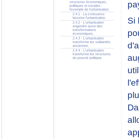
pa
structures économiques,
politiques et sociales :
l'exemple de l'urbanisation.
2.4.1 - La croissance
Si 
favorise l'urbanisation.
2.4.2 - L'urbanisation
engendre aussi des
transformations
pou
économiques.
2.4.3 - L'urbanisation
transforme les solidarités
d'a
anciennes.
2.4.4 - L'urbanisation
transforme les structures
aug
du pouvoir politique.
uti
l'e
pl
Da
all
ap