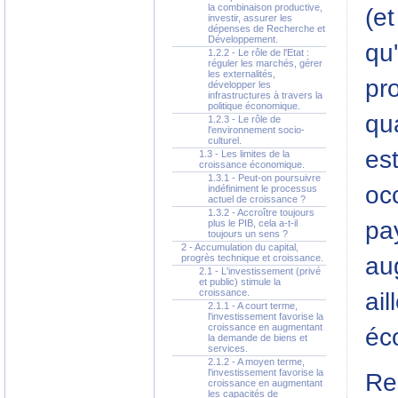
la combinaison productive,
(et
investir, assurer les
dépenses de Recherche et
Développement.
qu'
1.2.2 - Le rôle de l'Etat :
réguler les marchés, gérer
les externalités,
pr
développer les
infrastructures à travers la
politique économique.
qua
1.2.3 - Le rôle de
l'environnement socio-
culturel.
es
1.3 - Les limites de la
croissance économique.
1.3.1 - Peut-on poursuivre
oc
indéfiniment le processus
actuel de croissance ?
1.3.2 - Accroître toujours
pay
plus le PIB, cela a-t-il
toujours un sens ?
2 - Accumulation du capital,
au
progrès technique et croissance.
2.1 - L'investissement (privé
et public) stimule la
croissance.
ail
2.1.1 - A court terme,
l'investissement favorise la
croissance en augmentant
éc
la demande de biens et
services.
2.1.2 - A moyen terme,
l'investissement favorise la
Re
croissance en augmentant
les capacités de