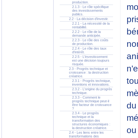
production.
mo
2.1.3 - Le rôle spécifique
des investissements
publics.
pri
2.2 - La décision d'investir.
2.2.1 - La nécessité de la
rentabilité.
bé
2.2.2 - Le rôle de la
demande anticipée.
2.2.3 - Le rôle des coûts
no
de production.
2.2.4 - Le rôle des taux
d'intérêt.
ani
2.2.5 - L'investissement
est une décision toujours
risquée.
n'
2.3 - Progrès technique et
croissance : la destruction
créatrice.
to
2.3.1 - Progrès technique,
inventions et innovations.
2.3.2 - L'origine du progrès
mèr
technique.
2.3.3 - Comment le
progrès technique peut-il
du 
être facteur de croissance
?
2.3.4 - Le progrès
mé
technique et la
transformation des
structures économiques :
ou
la destruction créatrice.
2.4 - Les liens entre les
transformations des