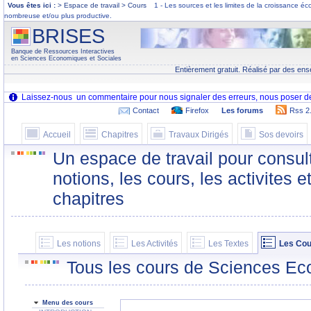
Vous êtes ici :
> Espace de travail > Cours
1 - Les sources et les limites de la croissance 
nombreuse et/ou plus productive.
BRISES
Banque de Ressources Interactives
en Sciences Economiques et Sociales
Entièrement gratuit. Réalisé par des ens
Contact
Firefox
Les forums
Rss 2
Accueil
Chapitres
Travaux Dirigés
Sos devoirs
Un espace de travail pour consult
notions, les cours, les activites e
chapitres
Les notions
Les Activités
Les Textes
Les Cou
Tous les cours de Sciences Ec
Menu des cours