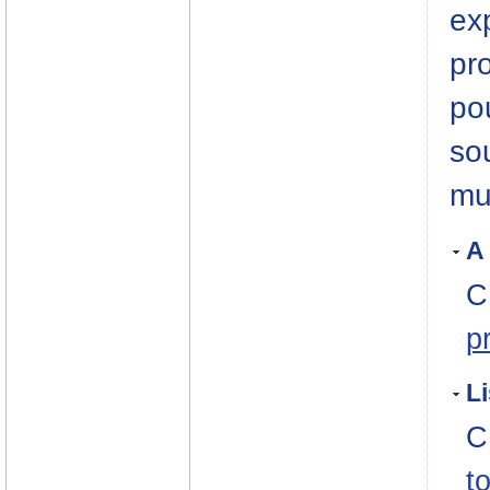
ex
pro
pou
so
mu
A
C
p
Li
C
t