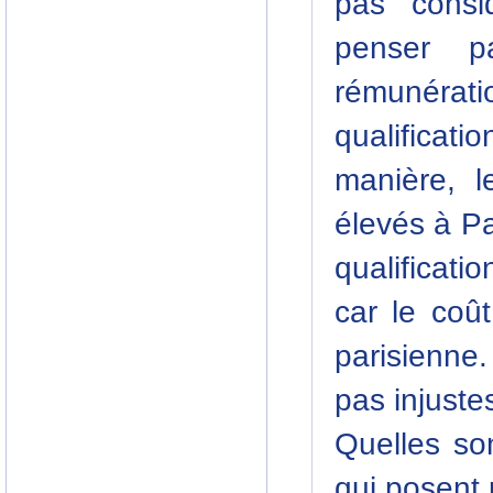
pas consi
penser p
rémunéra
qualifica
manière, l
élevés à Pa
qualificati
car le coû
parisienne.
pas injuste
Quelles son
qui posent 