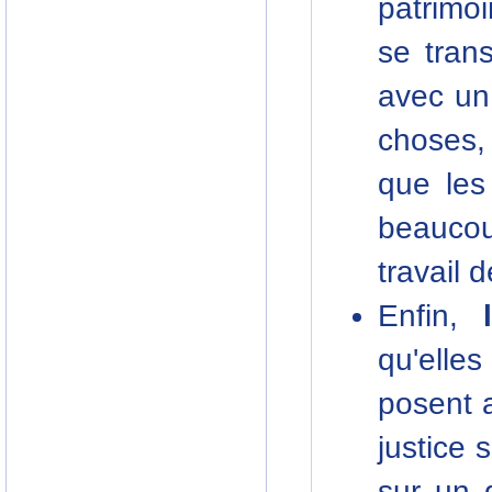
patrimo
se trans
avec un
choses,
que les
beauco
travail 
Enfin,
qu'elle
posent 
justice 
sur un g