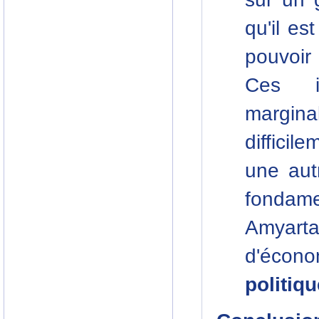
qu'il es
pouvoir
Ces in
margina
difficil
une aut
fondam
Amyarta
d'écon
politiqu