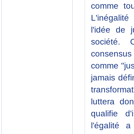
comme tout
L'inégalit
l'idée de 
société.
consensus
comme "jus
jamais défin
transforma
luttera do
qualifie d
l'égalité