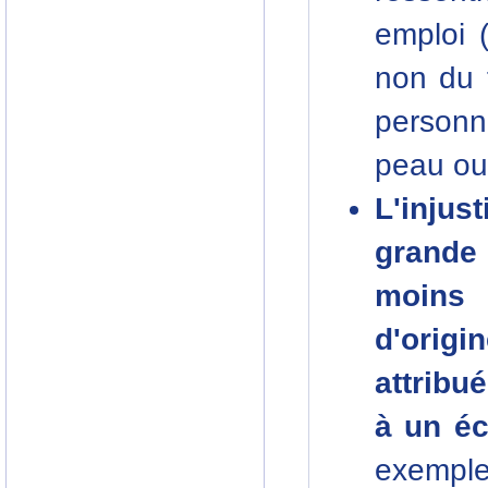
emploi 
non du 
personne
peau ou
L'injus
grande
moins
d'orig
attribu
à un é
exempl