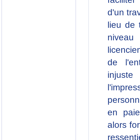
d'un tra
lieu de
niveau
licencie
de l'en
injuste
l'impr
personne
en paien
alors fo
ressent