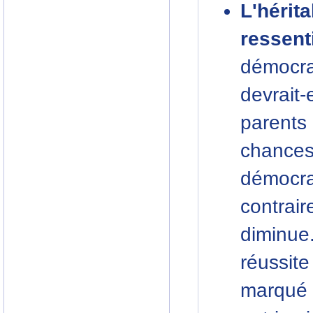
L'hérit
ressent
démocrat
devrait
parents
chance
démocr
contrair
diminue
réussit
marqué p