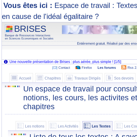
Vous êtes ici :
Espace de travail : Texte
en cause de l'idéal égalitaire ?
BRISES
Banque de Ressources Interactives
en Sciences Economiques et Sociales
Entièrement gratuit. Réalisé par des ens
Contact
Firefox
Les forums
Rss 2
Accueil
Chapitres
Travaux Dirigés
Sos devoirs
Un espace de travail pour consult
notions, les cours, les activites e
chapitres
Les notions
Les Activités
Les Textes
Les Co
Liste de tous les textes : A sa