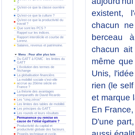
aujourd'hu
?
Qu'est-ce que la classe ouvrière
existent, 
?
Qu'est-ce que la culture ?
Qu'est-ce que la productivité du
chacun ne 
travail ?
Que sont les PCS ?
Rappel sur les indices.
berceau à
Rapport interdécile et courbe de
Lorenz.
Salaires, revenus et patrimoine.
chacun ait 
Menu : Pour aller plus loin
même que l
Du GATT à l'OMC : les limites du
GATT
L'évolution des termes de
l'échange
Unis, l'idé
La globalisation financière.
La mobilité sociale s'est-elle
rien (le se
accrue au 20ème siècle en
France ?
La théorie des avantages
et marque l
comparatifs de David Ricardo
Les "cinq zéros"
Les limites des tables de mobilité.
En France,
Les principes du GATT.
Les rounds et leurs résultats
Permanence ou remise en
D'une part,
cause de l'idéal égalitaire ?
Productivité du capital et
productivité globale des facteurs.
aussi égali
Progrès technique et cycle.