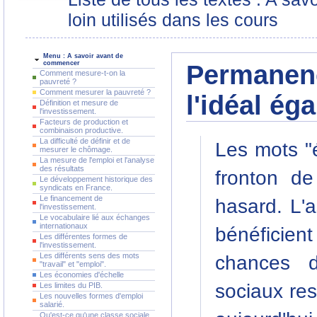
loin utilisés dans les cours
Menu : A savoir avant de
commencer
Permanenc
Comment mesure-t-on la
pauvreté ?
Comment mesurer la pauvreté ?
l'idéal éga
Définition et mesure de
l'investissement.
Facteurs de production et
combinaison productive.
La difficulté de définir et de
Les mots "ég
mesurer le chômage.
La mesure de l'emploi et l'analyse
des résultats
fronton de
Le développement historique des
syndicats en France.
Le financement de
hasard. L'
l'investissement.
Le vocabulaire lié aux échanges
internationaux
bénéfici
Les différentes formes de
l'investissement.
Les différents sens des mots
chances d
"travail" et "emploi".
Les économies d'échelle
sociaux res
Les limites du PIB.
Les nouvelles formes d'emploi
salarié.
Qu'est-ce qu'une classe sociale