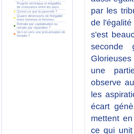
Progrès technique et inégalités
de croissance entre les pays.
par les tri
Qu'est-ce que la pauvreté ?
Quatre dimensions de l'inégalité
entre hommes et femmes.
de l'égalité
Retraite par capitalisation ou
retraite par répartition ?
s'est beau
Va-t-on vers une précarisation de
l'emploi ?
seconde 
Glorieuses
une parti
observe au
les aspirat
écart génè
mettent en 
ce qui unit