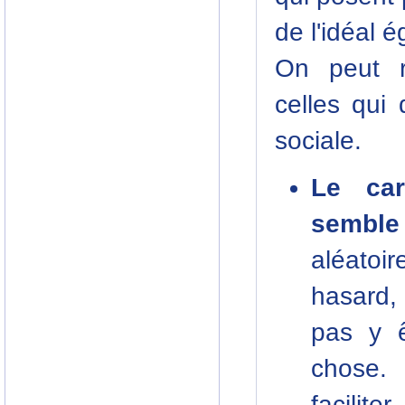
de l'idéal é
On peut r
celles qui 
sociale.
Le car
semble
aléato
hasard,
pas y ê
chose.
facilite