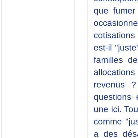
que fumer 
occasion
cotisation
est-il "just
familles d
allocation
revenus ?
questions 
une ici. To
comme "just
a des désa