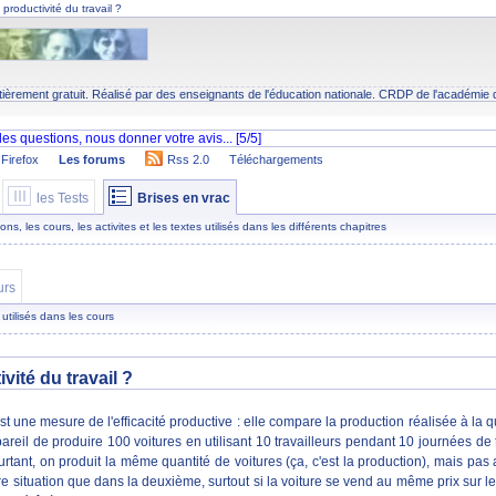
productivité du travail ?
tièrement gratuit. Réalisé par des enseignants de l'éducation nationale.
CRDP
de l'académie 
Firefox
Les forums
Rss 2.0
Téléchargements
les Tests
Brises en vrac
s, les cours, les activites et les textes utilisés dans les différents chapitres
urs
 utilisés dans les cours
vité du travail ?
st une mesure de l'efficacité productive : elle compare la production réalisée à la qua
 pareil de produire 100 voitures en utilisant 10 travailleurs pendant 10 journées de
urtant, on produit la même quantité de voitures (ça, c'est la production), mais pas
e situation que dans la deuxième, surtout si la voiture se vend au même prix sur l