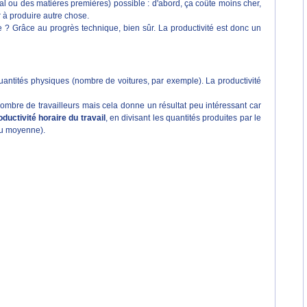
tal ou des matières premières) possible : d'abord, ça coûte moins cher,
r à produire autre chose.
e ? Grâce au progrès technique, bien sûr. La productivité est donc un
uantités physiques (nombre de voitures, par exemple). La productivité
 nombre de travailleurs mais cela donne un résultat peu intéressant car
oductivité horaire du travail
, en divisant les quantités produites par le
(ou moyenne).