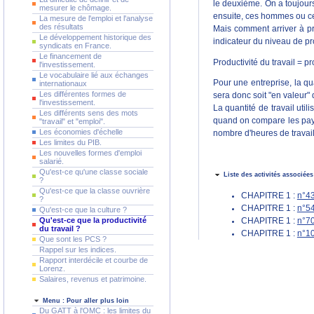
le deuxième. On a toujours
mesurer le chômage.
ensuite, ces hommes ou ces
La mesure de l'emploi et l'analyse
des résultats
Mais comment arriver à pr
Le développement historique des
indicateur du niveau de p
syndicats en France.
Le financement de
Productivité du travail = pr
l'investissement.
Le vocabulaire lié aux échanges
Pour une entreprise, la qu
internationaux
Les différentes formes de
sera donc soit "en valeur"
l'investissement.
La quantité de travail uti
Les différents sens des mots
quand on compare les pays,
"travail" et "emploi".
Les économies d'échelle
nombre d'heures de travail
Les limites du PIB.
Les nouvelles formes d'emploi
salarié.
Qu'est-ce qu'une classe sociale
Liste des activités associées
?
Qu'est-ce que la classe ouvrière
CHAPITRE 1 :
n°43
?
CHAPITRE 1 :
n°54
Qu'est-ce que la culture ?
Qu'est-ce que la productivité
CHAPITRE 1 :
n°70
du travail ?
CHAPITRE 1 :
n°10
Que sont les PCS ?
Rappel sur les indices.
Rapport interdécile et courbe de
Lorenz.
Salaires, revenus et patrimoine.
Menu : Pour aller plus loin
Du GATT à l'OMC : les limites du