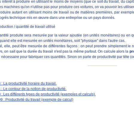
 intérêt à produire en utilisant le moins de moyens (que ce soit du travail, du capi
 machines qu'on n'utilise pas pour produire ces voitures, on va pouvoir les utilise
oduire autant en utilisant moins de travail ou de matières premières, par exempl
rogrès technique mis en œuvre dans une entreprise ou un pays donnés.
oduction / quantité de travail utilisé
antité produite sera mesurée par la valeur ajoutée (en unités monétaires) ou en q
 quand elle est mesurée en unités monétaires, soit "physique" dans l'autre cas.
lisé, elle, peut être mesurée de différentes façons : on peut prendre simplement le
 on sait que la durée du travail n'est pas la même partout. On calcule alors la
pr
 nécessaire pour fabriquer ces quantités. Sinon on parle de productivité par tête 
 : La productivité horaire du travail.
 : Le contour de la notion de productivité.
 : Les différents types de productivité (exemples et calculs).
9 : Productivité du travail (exemple de calcul)