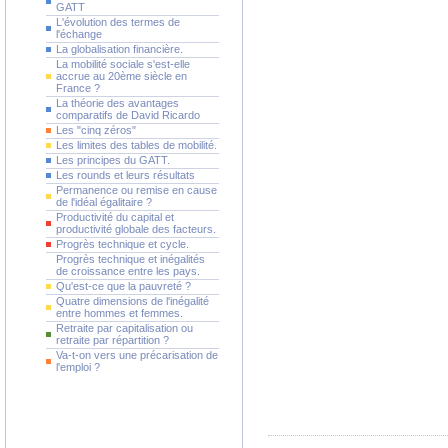
GATT
L'évolution des termes de
l'échange
La globalisation financière.
La mobilité sociale s'est-elle
accrue au 20ème siècle en
France ?
La théorie des avantages
comparatifs de David Ricardo
Les "cinq zéros"
Les limites des tables de mobilité.
Les principes du GATT.
Les rounds et leurs résultats
Permanence ou remise en cause
de l'idéal égalitaire ?
Productivité du capital et
productivité globale des facteurs.
Progrès technique et cycle.
Progrès technique et inégalités
de croissance entre les pays.
Qu'est-ce que la pauvreté ?
Quatre dimensions de l'inégalité
entre hommes et femmes.
Retraite par capitalisation ou
retraite par répartition ?
Va-t-on vers une précarisation de
l'emploi ?