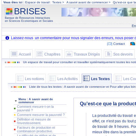
Vous êtes ici :
Espace de travail : Textes >
A savoir avant de commencer >
Qu'est-ce que la 
BRISES
Banque de Ressources Interactives
en Sciences Economiques et Sociales
En
Contact
Accueil
Chapitres
Travaux Dirigés
Sos devoirs
Un espace de travail pour consulter et travailler systématiquement toutes les notion
Les notions
Les Activités
Les Textes
Les Co
Liste de tous les textes : A savoir avant de commencer et Pour aller plus loin
Menu : A savoir avant de
commencer
Qu'est-ce que la producti
Comment mesure-t-on la
pauvreté ?
Comment mesurer la pauvreté ?
La productivité du travail e
Définition et mesure de
effet, ce n'est pas du tout
l'investissement.
de travail de 9 heures. Po
Facteurs de production et
combinaison productive.
mieux être dans la premièr
La difficulté de définir et de