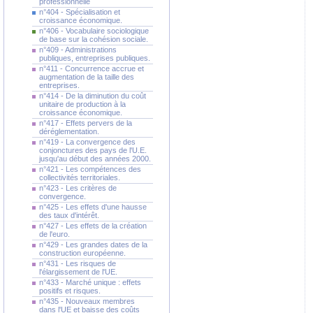
professionnelle
n°404 - Spécialisation et
croissance économique.
n°406 - Vocabulaire sociologique
de base sur la cohésion sociale.
n°409 - Administrations
publiques, entreprises publiques.
n°411 - Concurrence accrue et
augmentation de la taille des
entreprises.
n°414 - De la diminution du coût
unitaire de production à la
croissance économique.
n°417 - Effets pervers de la
déréglementation.
n°419 - La convergence des
conjonctures des pays de l'U.E.
jusqu'au début des années 2000.
n°421 - Les compétences des
collectivités territoriales.
n°423 - Les critères de
convergence.
n°425 - Les effets d'une hausse
des taux d'intérêt.
n°427 - Les effets de la création
de l'euro.
n°429 - Les grandes dates de la
construction européenne.
n°431 - Les risques de
l'élargissement de l'UE.
n°433 - Marché unique : effets
positifs et risques.
n°435 - Nouveaux membres
dans l'UE et baisse des coûts