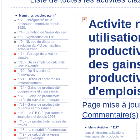
Menu : les activités par n°
Activite 
n°2 - L'irrégularité de la
croissance mondiale depuis
1820.
n°4 - La notion de Valeur Ajoutée
utilisati
n°6 - Signification du PIB
n°9 - Niveau de départ et
évolution du PIB par habitant
productiv
selon la zone
n°11 - Partage de la valeur
ajoutée.
des gain
n°13 - Un exemple de calcul de
Valeur Ajoutée
n°19 - De l'invention à
producti
l'innovation.
n°21 - Définir et caractériser
l'investissement
d'emploi
n°24 - Gains de productivité,
compétitivité et croissance.
n°28 - Gains de productivité,
durée du travail et croissance.
Page mise à jour
n°31 - Gains de productivité,
revenus et croissance.
Commentaire(s)
n°40 - La F.B.C.F. par secteur
institutionnel depuis 1995.
n°43 - La productivité horaire du
travail.
Menu Activite n° 1177
n°45 - La rentabilité économique
Les différentes utilisations
n°49 - Le calcul de la valeur
des gains de productivité
ajoutée (exemple)