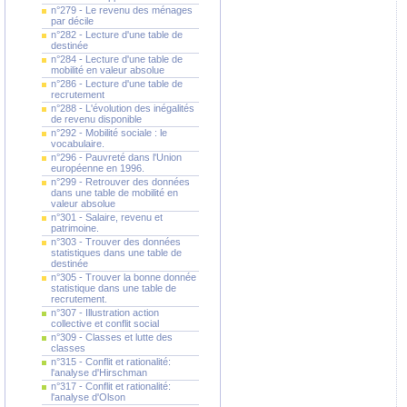
n°279 - Le revenu des ménages
par décile
n°282 - Lecture d'une table de
destinée
n°284 - Lecture d'une table de
mobilité en valeur absolue
n°286 - Lecture d'une table de
recrutement
n°288 - L'évolution des inégalités
de revenu disponible
n°292 - Mobilité sociale : le
vocabulaire.
n°296 - Pauvreté dans l'Union
européenne en 1996.
n°299 - Retrouver des données
dans une table de mobilité en
valeur absolue
n°301 - Salaire, revenu et
patrimoine.
n°303 - Trouver des données
statistiques dans une table de
destinée
n°305 - Trouver la bonne donnée
statistique dans une table de
recrutement.
n°307 - Illustration action
collective et conflit social
n°309 - Classes et lutte des
classes
n°315 - Conflit et rationalité:
l'analyse d'Hirschman
n°317 - Conflit et rationalité:
l'analyse d'Olson