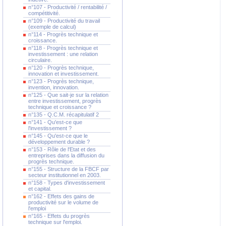
n°107 - Productivité / rentabilité /
compétitivité.
n°109 - Productivité du travail
(exemple de calcul)
n°114 - Progrès technique et
croissance.
n°118 - Progrès technique et
investissement : une relation
circulaire.
n°120 - Progrès technique,
innovation et investissement.
n°123 - Progrès technique,
invention, innovation.
n°125 - Que sait-je sur la relation
entre investissement, progrès
technique et croissance ?
n°135 - Q.C.M. récapitulatif 2
n°141 - Qu'est-ce que
l'investissement ?
n°145 - Qu'est-ce que le
développement durable ?
n°153 - Rôle de l'Etat et des
entreprises dans la diffusion du
progrès technique.
n°155 - Structure de la FBCF par
secteur institutionnel en 2003.
n°158 - Types d'investissement
et capital.
n°162 - Effets des gains de
productivité sur le volume de
l'emploi
n°165 - Effets du progrès
technique sur l'emploi.