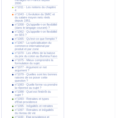
ménages en France depuis
2000.
n°1011 - Les notions du chapitre
4
n°1043 - L'évolution du SMIC et
du salaire moyen nets réels
depuis 1951.
n°1058 - Qu'appelle-t-on flexibilité
(dans le langage courant) ?
n°1062 - Qu'appelle-t-on flexibilité
en SES ?
n°1065 - Qu'est-ce que l'emploi ?
n°1067 - La spécialisation du
commerce international par
produit et par zone
n°1070 - Les effets de la baisse
du prix du coton au Burkina Faso
n°1075 - Mieux comprendre la
formulation du sujet.
n°1077 - Argument or not
argument ?
n°1079 - Quelles sont les bonnes
raisons de se poser cette
question ?
n°1083 - Quelle forme va prendre
la réponse au sujet ?
n°1088 - Quel est l'intérêt du
sujet ?
n°1093 - Retraites et types
d'Etat-providence
n°1095 - Inégalités et retraites
n°1097 - Retraites et inégalités
du niveau de vie
n°1100 - Etat providence et