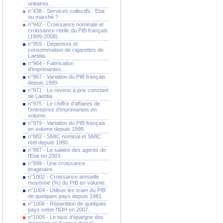
unitaires..
n°438 - Services collectifs : Etat
ou marché ?
n°942 - Croissance nominale et
croissance réelle du PIB français
(1999-2008).
n°959 - Dépenses et
consommation de cigarettes de
Laetitia.
n°964 - Fabrication
d'imprimantes.
n°967 - Variation du PIB français
depuis 1999.
n°971 - Le revenu à prix constant
de Laetitia
n°975 - Le chiffre d'affaires de
l'entreprise d'imprimantes en
volume.
n°979 - Variation du PIB français
en volume depuis 1999.
n°982 - SMIC nominal et SMIC
réel depuis 1980.
n°987 - Le salaire des agents de
l'Etat en 2003.
n°999 - Une croissance
imaginaire.
n°1002 - Croissance annuelle
moyenne (%) du PIB en volume.
n°1004 - Utiliser les tcam du PIB
de quelques pays depuis 1981.
n°1006 - Répartition de quelques
pays selon l'IDH en 2007.
n°1009 - Le taux d'épargne des