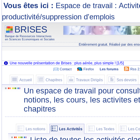
Vous êtes ici :
Espace de travail : Activi
productivité/suppression d'emplois
BRISES
Banque de Ressources Interactives
en Sciences Economiques et Sociales
Entièrement gratuit. Réalisé par des ens
Contact
Firefox
Les forums
Rss 2
Accueil
Chapitres
Travaux Dirigés
Sos devoirs
Un espace de travail pour consult
notions, les cours, les activites e
chapitres
Les notions
Les Activités
Les Textes
Les Co
Liste de toutes les activités c