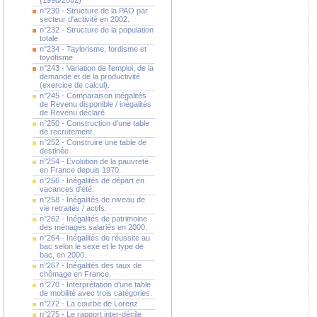
(1990/2002)
n°230 - Structure de la PAO par
secteur d'activité en 2002.
n°232 - Structure de la population
totale
n°234 - Taylorisme, fordisme et
toyotisme
n°243 - Variation de l'emploi, de la
demande et de la productivité
(exercice de calcul).
n°245 - Comparaison inégalités
de Revenu disponible / inégalités
de Revenu déclaré.
n°250 - Construction d'une table
de recrutement.
n°252 - Construire une table de
destinée
n°254 - Evolution de la pauvreté
en France depuis 1970.
n°256 - Inégalités de départ en
vacances d'été.
n°258 - Inégalités de niveau de
vie retraités / actifs.
n°262 - Inégalités de patrimoine
des ménages salariés en 2000.
n°264 - Inégalités de réussite au
bac selon le sexe et le type de
bac, en 2000.
n°267 - Inégalités des taux de
chômage en France.
n°270 - Interprétation d'une table
de mobilité avec trois catégories.
n°272 - La courbe de Lorenz
n°275 - Le rapport inter-décile