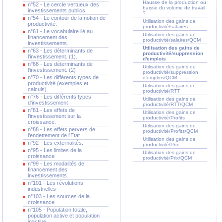
Hausse de la production ou
n°52 - Le cercle vertueux des
baisse du volume de travail
investissements publics.
?
n°54 - Le contour de la notion de
Utilisation des gains de
productivité.
productivité/salaires
n°61 - Le vocabulaire lié au
Utilisation des gains de
financement des
productivité/salaires/QCM
investissements.
Utilisation des gains de
n°63 - Les déterminants de
productivité/suppression
l'investissement. (1).
d'emplois
n°68 - Les déterminants de
Utilisation des gains de
l'investissement. (2)
productivité/suppression
n°70 - Les différents types de
d'emplois/QCM
productivité (exemples et
Utilisation des gains de
calculs).
productivité/RTT
n°76 - Les différents types
Utilisation des gains de
d'investissement
productivité/RTT/QCM
n°81 - Les effets de
Utilisation des gains de
l'investissement sur la
productivité/Profits
croissance.
Utilisation des gains de
n°88 - Les effets pervers de
productivité/Profits/QCM
l'endettement de l'Etat.
Utilisation des gains de
n°92 - Les externalités.
productivité/Prix
n°95 - Les limites de la
Utilisation des gains de
croissance
productivité/Prix/QCM
n°99 - Les modalités de
financement des
investissements.
n°101 - Les révolutions
industrielles
n°103 - Les sources de la
croissance
n°105 - Population totale,
population active et population
inactive.