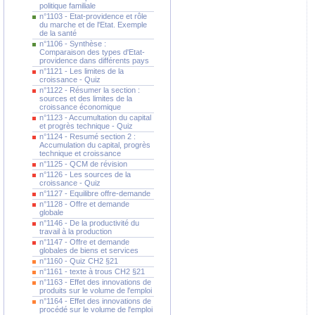
politique familiale
n°1103 - Etat-providence et rôle
du marche et de l'Etat. Exemple
de la santé
n°1106 - Synthèse :
Comparaison des types d'Etat-
providence dans différents pays
n°1121 - Les limites de la
croissance - Quiz
n°1122 - Résumer la section :
sources et des limites de la
croissance économique
n°1123 - Accumultation du capital
et progrès technique - Quiz
n°1124 - Resumé section 2 :
Accumulation du capital, progrès
technique et croissance
n°1125 - QCM de révision
n°1126 - Les sources de la
croissance - Quiz
n°1127 - Equilibre offre-demande
n°1128 - Offre et demande
globale
n°1146 - De la productivité du
travail à la production
n°1147 - Offre et demande
globales de biens et services
n°1160 - Quiz CH2 §21
n°1161 - texte à trous CH2 §21
n°1163 - Effet des innovations de
produits sur le volume de l'emploi
n°1164 - Effet des innovations de
procédé sur le volume de l'emploi