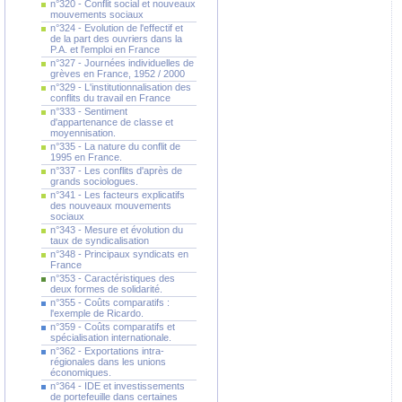
n°320 - Conflit social et nouveaux
mouvements sociaux
n°324 - Evolution de l'effectif et
de la part des ouvriers dans la
P.A. et l'emploi en France
n°327 - Journées individuelles de
grèves en France, 1952 / 2000
n°329 - L'institutionnalisation des
conflits du travail en France
n°333 - Sentiment
d'appartenance de classe et
moyennisation.
n°335 - La nature du conflit de
1995 en France.
n°337 - Les conflits d'après de
grands sociologues.
n°341 - Les facteurs explicatifs
des nouveaux mouvements
sociaux
n°343 - Mesure et évolution du
taux de syndicalisation
n°348 - Principaux syndicats en
France
n°353 - Caractéristiques des
deux formes de solidarité.
n°355 - Coûts comparatifs :
l'exemple de Ricardo.
n°359 - Coûts comparatifs et
spécialisation internationale.
n°362 - Exportations intra-
régionales dans les unions
économiques.
n°364 - IDE et investissements
de portefeuille dans certaines