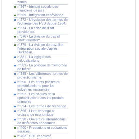
zones.
n°367 - Identité sociale des
musiciens de jazz.
n°369 - Intégration et déviance
n°372 - L'évolution des termes de
l'échange des PVD depuis 1964.
n°374 - La crise de l'Etat
providence.
n°376 - La division du travail
chez Durkheim.
n°379 - La division du travail et
l'intégration sociale d'après
Durkheim.
n°381 - La logique des
délocalisations
n°383 - La politique de "remontée
de filière"
n°385 - Les différentes formes de
protectionnisme.
n°390 - Les effets positifs du
protectionnisme pour les
industries naissantes
n°392 - Les risques de la
spécialisation dans les produits
primaires
n°394 - Les termes de l'échange
n°396 - Libre-échange et
croissance économique
n°398 - Ouverture internationale
de différentes économies.
n°400 - Prestations et cotisations
sociales.
n°402 - SDF et activité