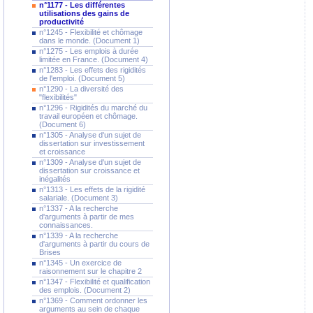
n°1177 - Les différentes
utilisations des gains de
productivité
n°1245 - Flexibilité et chômage
dans le monde. (Document 1)
n°1275 - Les emplois à durée
limitée en France. (Document 4)
n°1283 - Les effets des rigidités
de l'emploi. (Document 5)
n°1290 - La diversité des
"flexibilités"
n°1296 - Rigidités du marché du
travail européen et chômage.
(Document 6)
n°1305 - Analyse d'un sujet de
dissertation sur investissement
et croissance
n°1309 - Analyse d'un sujet de
dissertation sur croissance et
inégalités
n°1313 - Les effets de la rigidité
salariale. (Document 3)
n°1337 - A la recherche
d'arguments à partir de mes
connaissances.
n°1339 - A la recherche
d'arguments à partir du cours de
Brises
n°1345 - Un exercice de
raisonnement sur le chapitre 2
n°1347 - Flexibilité et qualification
des emplois. (Document 2)
n°1369 - Comment ordonner les
arguments au sein de chaque