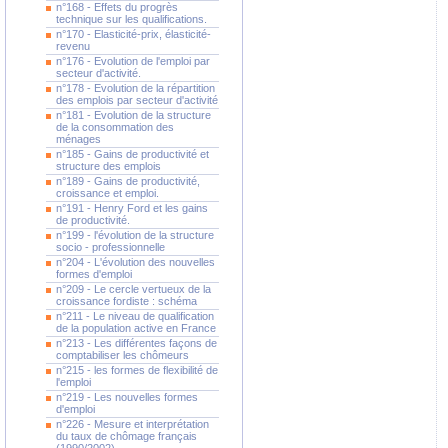
n°168 - Effets du progrès
technique sur les qualifications.
n°170 - Elasticité-prix, élasticité-
revenu
n°176 - Evolution de l'emploi par
secteur d'activité.
n°178 - Evolution de la répartition
des emplois par secteur d'activité
n°181 - Evolution de la structure
de la consommation des
ménages
n°185 - Gains de productivité et
structure des emplois
n°189 - Gains de productivité,
croissance et emploi.
n°191 - Henry Ford et les gains
de productivité.
n°199 - l'évolution de la structure
socio - professionnelle
n°204 - L'évolution des nouvelles
formes d'emploi
n°209 - Le cercle vertueux de la
croissance fordiste : schéma
n°211 - Le niveau de qualification
de la population active en France
n°213 - Les différentes façons de
comptabiliser les chômeurs
n°215 - les formes de flexibilité de
l'emploi
n°219 - Les nouvelles formes
d'emploi
n°226 - Mesure et interprétation
du taux de chômage français