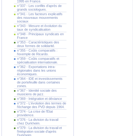
1995 en France.
n°337 - Les conflits d'après de
grands sociologues.
n°341 - Les facteurs explicatifs
des nouveaux mouvements
sociaux
n°343 - Mesure et évolution du
taux de syndicalisation
n°348 - Principaux syndicats en
France
n°353 - Caractéristiques des
deux formes de solidarité.
n°355 - Coûts comparatifs :
l'exemple de Ricardo.
n°359 - Coûts comparatifs et
spécialisation internationale.
n°362 - Exportations intra-
régionales dans les unions
économiques.
n°364 - IDE et investissements
de portefeuille dans certaines
zones.
n°367 - Identité sociale des
musiciens de jazz.
n°369 - Intégration et déviance
n°372 - L'évolution des termes de
l'échange des PVD depuis 1964.
n°374 - La crise de l'Etat
providence.
n°376 - La division du travail
chez Durkheim.
n°379 - La division du travail et
l'intégration sociale d'après
Durkheim.