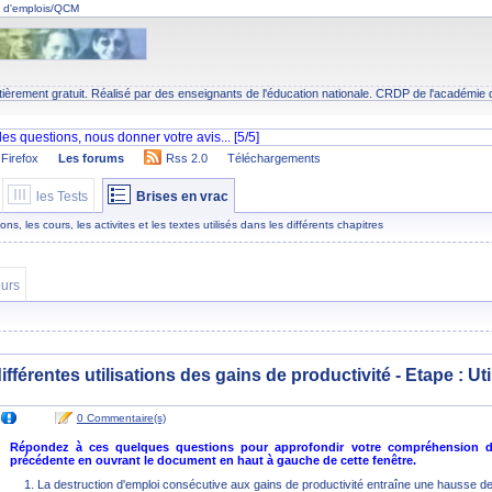
on d'emplois/QCM
tièrement gratuit. Réalisé par des enseignants de l'éducation nationale.
CRDP
de l'académie 
Firefox
Les forums
Rss 2.0
Téléchargements
les Tests
Brises en vrac
s, les cours, les activites et les textes utilisés dans les différents chapitres
urs
différentes utilisations des gains de productivité - Etape :
Ut
0 Commentaire(s)
Répondez à ces quelques questions pour approfondir votre compréhension de 
précédente en ouvrant le document en haut à gauche de cette fenêtre.
La destruction d'emploi consécutive aux gains de productivité entraîne une hausse d