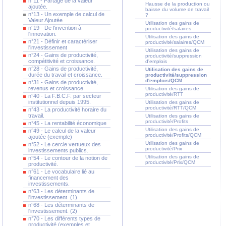
n°11 - Partage de la valeur
Hausse de la production ou
ajoutée.
baisse du volume de travail
n°13 - Un exemple de calcul de
?
Valeur Ajoutée
Utilisation des gains de
n°19 - De l'invention à
productivité/salaires
l'innovation.
Utilisation des gains de
n°21 - Définir et caractériser
productivité/salaires/QCM
l'investissement
Utilisation des gains de
n°24 - Gains de productivité,
productivité/suppression
compétitivité et croissance.
d'emplois
n°28 - Gains de productivité,
Utilisation des gains de
durée du travail et croissance.
productivité/suppression
d'emplois/QCM
n°31 - Gains de productivité,
revenus et croissance.
Utilisation des gains de
productivité/RTT
n°40 - La F.B.C.F. par secteur
institutionnel depuis 1995.
Utilisation des gains de
productivité/RTT/QCM
n°43 - La productivité horaire du
travail.
Utilisation des gains de
productivité/Profits
n°45 - La rentabilité économique
Utilisation des gains de
n°49 - Le calcul de la valeur
productivité/Profits/QCM
ajoutée (exemple)
Utilisation des gains de
n°52 - Le cercle vertueux des
productivité/Prix
investissements publics.
Utilisation des gains de
n°54 - Le contour de la notion de
productivité/Prix/QCM
productivité.
n°61 - Le vocabulaire lié au
financement des
investissements.
n°63 - Les déterminants de
l'investissement. (1).
n°68 - Les déterminants de
l'investissement. (2)
n°70 - Les différents types de
productivité (exemples et