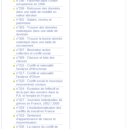
n°296 - Pauvreté dans l'Union
européenne en 1996.
n°299 - Retrouver des données
dans une table de mobilité en
valeur absolue
n°301 - Salaire, revenu et
patrimoine.
n°303 - Trouver des données
statistiques dans une table de
destinée
n°305 - Trouver la bonne donnée
statistique dans une table de
recrutement.
n°307 - Illustration action
collective et conflit social
n°309 - Classes et lutte des
classes
n°315 - Conflit et rationalité:
l'analyse d'Hirschman
n°317 - Conflit et rationalité:
l'analyse d'Olson
n°320 - Conflit social et nouveaux
mouvements sociaux
n°324 - Evolution de l'effectif et
de la part des ouvriers dans la
P.A. et l'emploi en France
n°327 - Journées individuelles de
grèves en France, 1952 / 2000
n°329 - L'institutionnalisation des
conflits du travail en France
n°333 - Sentiment
d'appartenance de classe et
moyennisation.
n°335 - La nature du conflit de