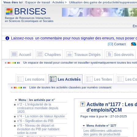
Vous êtes ici :
Espace de travail : Activités >
Utilisation des gains de productivité/suppressi
BRISES
Banque de Ressources Interactives
en Sciences Economiques et Sociales
En
Contact
Accueil
Chapitres
Travaux Dirigés
Sos devoirs
Un espace de travail pour consulter et travailler systématiquement toutes les notion
Les notions
Les Activités
Les Textes
Les Co
Liste de toutes les activités classées par numéro croissant
Menu : les activités par n°
Activite n°1177 : Les 
n°2 - L'irrégularité de la
croissance mondiale depuis
d'emplois/QCM
1820.
n°4 - La notion de Valeur Ajoutée
Page mise à jour le : 27-10-2025
n°6 - Signification du PIB
n°9 - Niveau de départ et
Menu Activite n° 1177
évolution du PIB par habitant
Les différentes utilisations
selon la zone
des gains de productivité