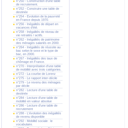
n°250 - Construction d'une table
de recrutement.
n°252 - Construire une table de
destinée
n°254 - Evolution de la pauvreté
en France depuis 1970.
n°256 - Inégalités de départ en
vacances d'été.
n°258 - Inégalités de niveau de
vie retraités / actifs.
n°262 - Inégalités de patrimoine
des ménages salariés en 2000.
n°264 - Inégalités de réussite au
bac selon le sexe et le type de
bac, en 2000.
n°267 - Inégalités des taux de
chômage en France.
n°270 - Interprétation d'une table
de mobilité avec trois catégories.
n°272 - La courbe de Lorenz
n°275 - Le rapport inter-décile
n°279 - Le revenu des ménages
par décile
n°282 - Lecture d'une table de
destinée
n°284 - Lecture d'une table de
mobilité en valeur absolue
n°286 - Lecture d'une table de
recrutement
n°288 - L'évolution des inégalités
de revenu disponible
n°292 - Mobilité sociale : le
vocabulaire.