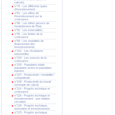
calculs).
n°76 - Les différents types
d'investissement
n°81 - Les effets de
l'investissement sur la
croissance.
n°88 - Les effets pervers de
l'endettement de l'Etat.
n°92 - Les externalités.
n°95 - Les limites de la
croissance
n°99 - Les modalités de
financement des
investissements.
n°101 - Les révolutions
industrielles
n°103 - Les sources de la
croissance
n°105 - Population totale,
population active et population
inactive.
n°107 - Productivité / rentabilité /
compétitivité.
n°109 - Productivité du travail
(exemple de calcul)
n°114 - Progrès technique et
croissance.
n°118 - Progrès technique et
investissement : une relation
circulaire.
n°120 - Progrès technique,
innovation et investissement.
n°123 - Progrès technique,