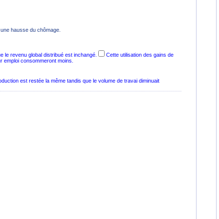
ner une hausse du chômage.
e le revenu global distribué est inchangé.
Cette utilisation des gains de
 leur emploi consommeront moins.
oduction est restée la même tandis que le volume de travai diminuait