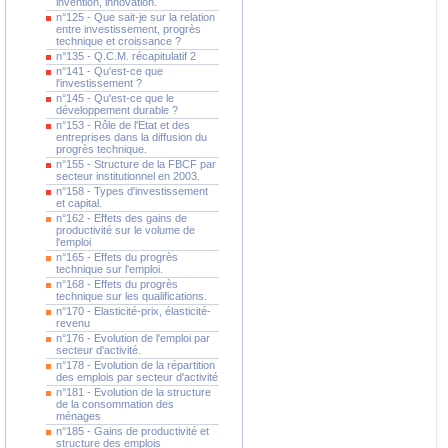
invention, innovation.
n°125 - Que sait-je sur la relation
entre investissement, progrès
technique et croissance ?
n°135 - Q.C.M. récapitulatif 2
n°141 - Qu'est-ce que
l'investissement ?
n°145 - Qu'est-ce que le
développement durable ?
n°153 - Rôle de l'Etat et des
entreprises dans la diffusion du
progrès technique.
n°155 - Structure de la FBCF par
secteur institutionnel en 2003.
n°158 - Types d'investissement
et capital.
n°162 - Effets des gains de
productivité sur le volume de
l'emploi
n°165 - Effets du progrès
technique sur l'emploi.
n°168 - Effets du progrès
technique sur les qualifications.
n°170 - Elasticité-prix, élasticité-
revenu
n°176 - Evolution de l'emploi par
secteur d'activité.
n°178 - Evolution de la répartition
des emplois par secteur d'activité
n°181 - Evolution de la structure
de la consommation des
ménages
n°185 - Gains de productivité et
structure des emplois