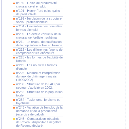
n°189 - Gains de productivité,
croissance et emploi.
n°191 - Henry Ford et les gains
de productivité.
n°199 - l'évolution de la structure
socio - professionnelle
n°204 - L'évolution des nouvelles
formes d'emploi
n°209 - Le cercle vertueux de la
croissance fordiste : schéma
n°211 - Le niveau de qualification
de la population active en France
n°213 - Les différentes façons de
comptabiliser les chômeurs
n°215 - les formes de flexibilité de
l'emploi
n°219 - Les nouvelles formes
d'emploi
n°226 - Mesure et interprétation
du taux de chômage français
(1990/2002)
n°230 - Structure de la PAO par
secteur d'activité en 2002.
n°232 - Structure de la population
totale
n°234 - Taylorisme, fordisme et
toyotisme
n°243 - Variation de l'emploi, de la
demande et de la productivité
(exercice de calcul).
n°245 - Comparaison inégalités
de Revenu disponible / inégalités
de Revenu déclaré.