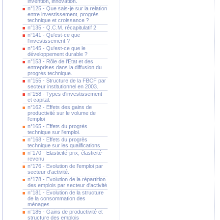
invention, innovation.
n°125 - Que sais-je sur la relation
entre investissement, progrès
technique et croissance ?
n°135 - Q.C.M. récapitulatif 2
n°141 - Qu'est-ce que
l'investissement ?
n°145 - Qu'est-ce que le
développement durable ?
n°153 - Rôle de l'Etat et des
entreprises dans la diffusion du
progrès technique.
n°155 - Structure de la FBCF par
secteur institutionnel en 2003.
n°158 - Types d'investissement
et capital.
n°162 - Effets des gains de
productivité sur le volume de
l'emploi
n°165 - Effets du progrès
technique sur l'emploi.
n°168 - Effets du progrès
technique sur les qualifications.
n°170 - Elasticité-prix, élasticité-
revenu
n°176 - Evolution de l'emploi par
secteur d'activité.
n°178 - Evolution de la répartition
des emplois par secteur d'activité
n°181 - Evolution de la structure
de la consommation des
ménages
n°185 - Gains de productivité et
structure des emplois