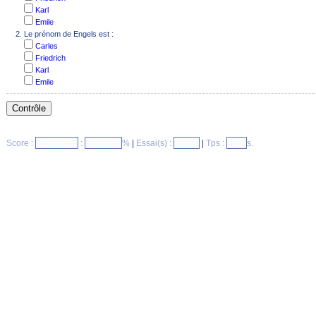
Karl
Emile
Le prénom de Engels est :
Carles
Friedrich
Karl
Emile
Score :
:
%
|
Essai(s) :
|
Tps :
s.