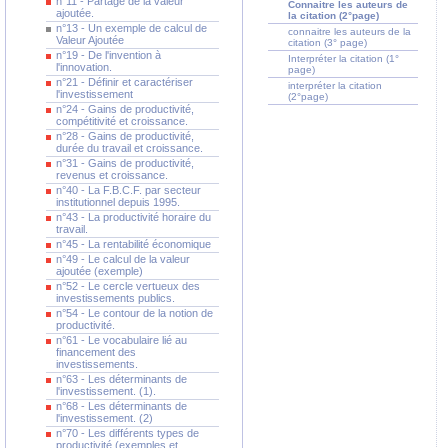
n°11 - Partage de la valeur
Connaitre les auteurs de
ajoutée.
la citation (2°page)
n°13 - Un exemple de calcul de
connaitre les auteurs de la
Valeur Ajoutée
citation (3° page)
n°19 - De l'invention à
Interpréter la citation (1°
l'innovation.
page)
n°21 - Définir et caractériser
interpréter la citation
l'investissement
(2°page)
n°24 - Gains de productivité,
compétitivité et croissance.
n°28 - Gains de productivité,
durée du travail et croissance.
n°31 - Gains de productivité,
revenus et croissance.
n°40 - La F.B.C.F. par secteur
institutionnel depuis 1995.
n°43 - La productivité horaire du
travail.
n°45 - La rentabilité économique
n°49 - Le calcul de la valeur
ajoutée (exemple)
n°52 - Le cercle vertueux des
investissements publics.
n°54 - Le contour de la notion de
productivité.
n°61 - Le vocabulaire lié au
financement des
investissements.
n°63 - Les déterminants de
l'investissement. (1).
n°68 - Les déterminants de
l'investissement. (2)
n°70 - Les différents types de
productivité (exemples et