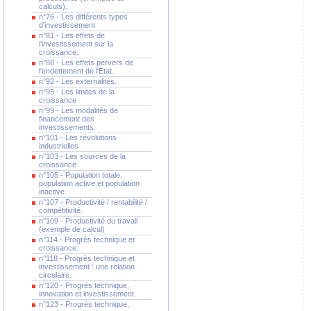
calculs).
n°76 - Les différents types
d'investissement
n°81 - Les effets de
l'investissement sur la
croissance.
n°88 - Les effets pervers de
l'endettement de l'Etat.
n°92 - Les externalités.
n°95 - Les limites de la
croissance
n°99 - Les modalités de
financement des
investissements.
n°101 - Les révolutions
industrielles
n°103 - Les sources de la
croissance
n°105 - Population totale,
population active et population
inactive.
n°107 - Productivité / rentabilité /
compétitivité.
n°109 - Productivité du travail
(exemple de calcul)
n°114 - Progrès technique et
croissance.
n°118 - Progrès technique et
investissement : une relation
circulaire.
n°120 - Progrès technique,
innovation et investissement.
n°123 - Progrès technique,