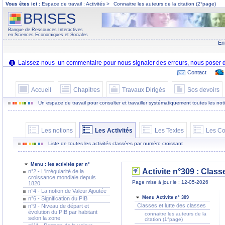
Vous êtes ici :
Espace de travail : Activités >
Connaitre les auteurs de la citation (2°page)
BRISES
Banque de Ressources Interactives
en Sciences Economiques et Sociales
En
Contact
Accueil
Chapitres
Travaux Dirigés
Sos devoirs
Un espace de travail pour consulter et travailler systématiquement toutes les notion
Les notions
Les Activités
Les Textes
Les Co
Liste de toutes les activités classées par numéro croissant
Menu : les activités par n°
Activite n°309 : Class
n°2 - L'irrégularité de la
croissance mondiale depuis
Page mise à jour le : 12-05-2026
1820.
n°4 - La notion de Valeur Ajoutée
Menu Activite n° 309
n°6 - Signification du PIB
Classes et lutte des classes
n°9 - Niveau de départ et
évolution du PIB par habitant
connaitre les auteurs de la
selon la zone
citation (1°page)