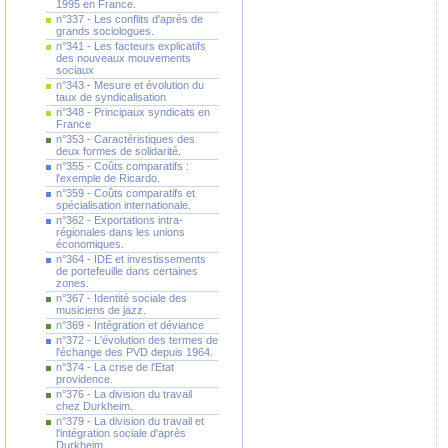
1995 en France.
n°337 - Les conflits d'après de
grands sociologues.
n°341 - Les facteurs explicatifs
des nouveaux mouvements
sociaux
n°343 - Mesure et évolution du
taux de syndicalisation
n°348 - Principaux syndicats en
France
n°353 - Caractéristiques des
deux formes de solidarité.
n°355 - Coûts comparatifs :
l'exemple de Ricardo.
n°359 - Coûts comparatifs et
spécialisation internationale.
n°362 - Exportations intra-
régionales dans les unions
économiques.
n°364 - IDE et investissements
de portefeuille dans certaines
zones.
n°367 - Identité sociale des
musiciens de jazz.
n°369 - Intégration et déviance
n°372 - L'évolution des termes de
l'échange des PVD depuis 1964.
n°374 - La crise de l'Etat
providence.
n°376 - La division du travail
chez Durkheim.
n°379 - La division du travail et
l'intégration sociale d'après
Durkheim.