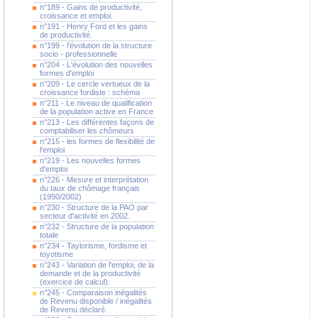
n°189 - Gains de productivité,
croissance et emploi.
n°191 - Henry Ford et les gains
de productivité.
n°199 - l'évolution de la structure
socio - professionnelle
n°204 - L'évolution des nouvelles
formes d'emploi
n°209 - Le cercle vertueux de la
croissance fordiste : schéma
n°211 - Le niveau de qualification
de la population active en France
n°213 - Les différentes façons de
comptabiliser les chômeurs
n°215 - les formes de flexibilité de
l'emploi
n°219 - Les nouvelles formes
d'emploi
n°226 - Mesure et interprétation
du taux de chômage français
(1990/2002)
n°230 - Structure de la PAO par
secteur d'activité en 2002.
n°232 - Structure de la population
totale
n°234 - Taylorisme, fordisme et
toyotisme
n°243 - Variation de l'emploi, de la
demande et de la productivité
(exercice de calcul).
n°245 - Comparaison inégalités
de Revenu disponible / inégalités
de Revenu déclaré.