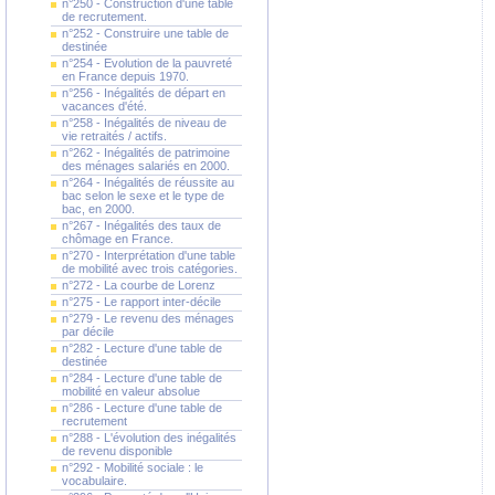
n°250 - Construction d'une table
de recrutement.
n°252 - Construire une table de
destinée
n°254 - Evolution de la pauvreté
en France depuis 1970.
n°256 - Inégalités de départ en
vacances d'été.
n°258 - Inégalités de niveau de
vie retraités / actifs.
n°262 - Inégalités de patrimoine
des ménages salariés en 2000.
n°264 - Inégalités de réussite au
bac selon le sexe et le type de
bac, en 2000.
n°267 - Inégalités des taux de
chômage en France.
n°270 - Interprétation d'une table
de mobilité avec trois catégories.
n°272 - La courbe de Lorenz
n°275 - Le rapport inter-décile
n°279 - Le revenu des ménages
par décile
n°282 - Lecture d'une table de
destinée
n°284 - Lecture d'une table de
mobilité en valeur absolue
n°286 - Lecture d'une table de
recrutement
n°288 - L'évolution des inégalités
de revenu disponible
n°292 - Mobilité sociale : le
vocabulaire.