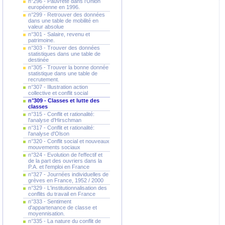
n°296 - Pauvreté dans l'Union
européenne en 1996.
n°299 - Retrouver des données
dans une table de mobilité en
valeur absolue
n°301 - Salaire, revenu et
patrimoine.
n°303 - Trouver des données
statistiques dans une table de
destinée
n°305 - Trouver la bonne donnée
statistique dans une table de
recrutement.
n°307 - Illustration action
collective et conflit social
n°309 - Classes et lutte des
classes
n°315 - Conflit et rationalité:
l'analyse d'Hirschman
n°317 - Conflit et rationalité:
l'analyse d'Olson
n°320 - Conflit social et nouveaux
mouvements sociaux
n°324 - Evolution de l'effectif et
de la part des ouvriers dans la
P.A. et l'emploi en France
n°327 - Journées individuelles de
grèves en France, 1952 / 2000
n°329 - L'institutionnalisation des
conflits du travail en France
n°333 - Sentiment
d'appartenance de classe et
moyennisation.
n°335 - La nature du conflit de