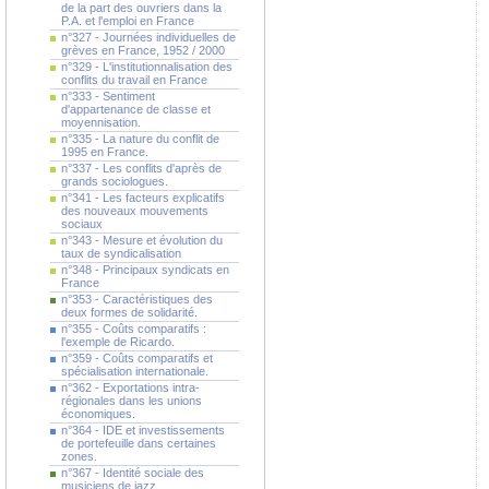
de la part des ouvriers dans la
P.A. et l'emploi en France
n°327 - Journées individuelles de
grèves en France, 1952 / 2000
n°329 - L'institutionnalisation des
conflits du travail en France
n°333 - Sentiment
d'appartenance de classe et
moyennisation.
n°335 - La nature du conflit de
1995 en France.
n°337 - Les conflits d'après de
grands sociologues.
n°341 - Les facteurs explicatifs
des nouveaux mouvements
sociaux
n°343 - Mesure et évolution du
taux de syndicalisation
n°348 - Principaux syndicats en
France
n°353 - Caractéristiques des
deux formes de solidarité.
n°355 - Coûts comparatifs :
l'exemple de Ricardo.
n°359 - Coûts comparatifs et
spécialisation internationale.
n°362 - Exportations intra-
régionales dans les unions
économiques.
n°364 - IDE et investissements
de portefeuille dans certaines
zones.
n°367 - Identité sociale des
musiciens de jazz.