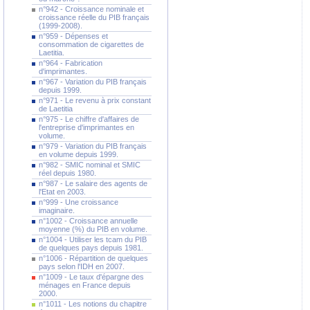
n°942 - Croissance nominale et
croissance réelle du PIB français
(1999-2008).
n°959 - Dépenses et
consommation de cigarettes de
Laetitia.
n°964 - Fabrication
d'imprimantes.
n°967 - Variation du PIB français
depuis 1999.
n°971 - Le revenu à prix constant
de Laetitia
n°975 - Le chiffre d'affaires de
l'entreprise d'imprimantes en
volume.
n°979 - Variation du PIB français
en volume depuis 1999.
n°982 - SMIC nominal et SMIC
réel depuis 1980.
n°987 - Le salaire des agents de
l'Etat en 2003.
n°999 - Une croissance
imaginaire.
n°1002 - Croissance annuelle
moyenne (%) du PIB en volume.
n°1004 - Utiliser les tcam du PIB
de quelques pays depuis 1981.
n°1006 - Répartition de quelques
pays selon l'IDH en 2007.
n°1009 - Le taux d'épargne des
ménages en France depuis
2000.
n°1011 - Les notions du chapitre