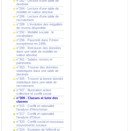
n°282 - Lecture d'une table de
destinée
n°284 - Lecture d'une table de
mobilité en valeur absolue
n°286 - Lecture d'une table de
recrutement
n°288 - L'évolution des inégalités
de revenu disponible
n°292 - Mobilité sociale : le
vocabulaire.
n°296 - Pauvreté dans l'Union
européenne en 1996.
n°299 - Retrouver des données
dans une table de mobilité en
valeur absolue
n°301 - Salaire, revenu et
patrimoine.
n°303 - Trouver des données
statistiques dans une table de
destinée
n°305 - Trouver la bonne donnée
statistique dans une table de
recrutement.
n°307 - Illustration action
collective et conflit social
n°309 - Classes et lutte des
classes
n°315 - Conflit et rationalité:
l'analyse d'Hirschman
n°317 - Conflit et rationalité:
l'analyse d'Olson
n°320 - Conflit social et nouveaux
mouvements sociaux
n°324 - Evolution de l'effectif et