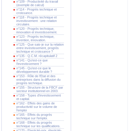
n°109 - Productivité du travail
(exemple de calcul)
n°114 - Progrès technique et
croissance.
n°118 - Progrès technique et
investissement : une relation
circulaire.
n°120 - Progrès technique,
innovation et investissement.
n°123 - Progrès technique,
invention, innovation.
n°125 - Que sais-je sur la relation
entre investissement, progrès
technique et croissance ?
n°135 - Q.C.M. récapitulatif 2
n°141 - Qu'est-ce que
l'investissement ?
n°145 - Qu'est-ce que le
développement durable ?
n°153 - Rôle de l'Etat et des
entreprises dans la diffusion du
progrès technique.
n°155 - Structure de la FBCF par
secteur institutionnel en 2003.
n°158 - Types d'investissement
et capital.
n°162 - Effets des gains de
productivité sur le volume de
l'emploi
n°165 - Effets du progrès
technique sur l'emploi.
n°168 - Effets du progrès
technique sur les qualifications.
n°170 - Elasticité-prix, élasticité-