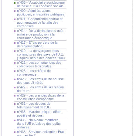
n°406 - Vocabulaire sociologique
de base sur la cohésion sociale.
n°409 - Administrations
publiques, entreprises publiques.
n°411 - Concurrence accrue et
augmentation de la taille des
entreprises.
n°414 - De la diminution du coût
unitaire de production à la
croissance économique.
n°417 - Effets pervers de la
déréglementation.
n°419 - La convergence des
conjonctures des pays de l'U.E.
jusqu'au début des années 2000.
n°421 - Les compétences des
collectivités territoriales.
n°423 - Les critères de
convergence.
n°425 - Les effets d'une hausse
des taux d'intérêt.
n°427 - Les effets de la création
de l'euro.
n°429 - Les grandes dates de la
construction européenne.
n°431 - Les risques de
l'élargissement de l'UE.
n°433 - Marché unique : effets
positifs et risques.
n°435 - Nouveaux membres
dans l'UE et baisse des coûts
unitaires..
n°438 - Services collectifs : Etat
ou marché ?