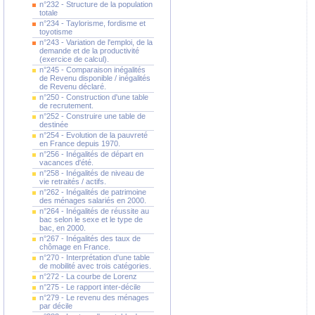
n°232 - Structure de la population
totale
n°234 - Taylorisme, fordisme et
toyotisme
n°243 - Variation de l'emploi, de la
demande et de la productivité
(exercice de calcul).
n°245 - Comparaison inégalités
de Revenu disponible / inégalités
de Revenu déclaré.
n°250 - Construction d'une table
de recrutement.
n°252 - Construire une table de
destinée
n°254 - Evolution de la pauvreté
en France depuis 1970.
n°256 - Inégalités de départ en
vacances d'été.
n°258 - Inégalités de niveau de
vie retraités / actifs.
n°262 - Inégalités de patrimoine
des ménages salariés en 2000.
n°264 - Inégalités de réussite au
bac selon le sexe et le type de
bac, en 2000.
n°267 - Inégalités des taux de
chômage en France.
n°270 - Interprétation d'une table
de mobilité avec trois catégories.
n°272 - La courbe de Lorenz
n°275 - Le rapport inter-décile
n°279 - Le revenu des ménages
par décile