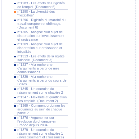
n°1283 - Les effets des rigidités
de l'emploi. (Document 5)
n°1290 - La diversité des
"flexibilités"
n°1296 - Rigidités du marché du
travail européen et chômage.
(Document 6)
n°1305 - Analyse d'un sujet de
dissertation sur investissement
et croissance
n°1309 - Analyse d'un sujet de
dissertation sur croissance et
inégalités
n°1313 - Les effets de la rigidité
salariale. (Document 3)
n°1337 - A la recherche
d'arguments à partir de mes
connaissances.
n°1339 - A la recherche
d'arguments à partir du cours de
Brises
n°1345 - Un exercice de
raisonnement sur le chapitre 2
n°1347 - Flexibilité et qualification
des emplois. (Document 2)
n°1369 - Comment ordonner les
arguments au sein de chaque
partie ?
n°1376 - Argumenter sur
l'évolution du chômage en
France depuis 2004.
n°1379 - Un exercice de
raisonnement sur le chapitre 1
(investissement et croissance)