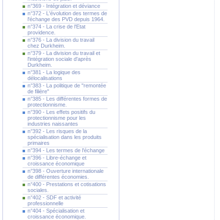
n°369 - Intégration et déviance
n°372 - L'évolution des termes de
l'échange des PVD depuis 1964.
n°374 - La crise de l'Etat
providence.
n°376 - La division du travail
chez Durkheim.
n°379 - La division du travail et
l'intégration sociale d'après
Durkheim.
n°381 - La logique des
délocalisations
n°383 - La politique de "remontée
de filière"
n°385 - Les différentes formes de
protectionnisme.
n°390 - Les effets positifs du
protectionnisme pour les
industries naissantes
n°392 - Les risques de la
spécialisation dans les produits
primaires
n°394 - Les termes de l'échange
n°396 - Libre-échange et
croissance économique
n°398 - Ouverture internationale
de différentes économies.
n°400 - Prestations et cotisations
sociales.
n°402 - SDF et activité
professionnelle
n°404 - Spécialisation et
croissance économique.