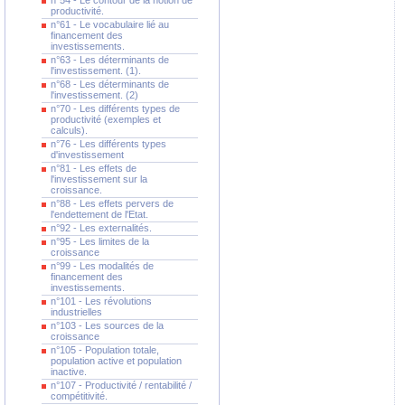
n°54 - Le contour de la notion de
productivité.
n°61 - Le vocabulaire lié au
financement des
investissements.
n°63 - Les déterminants de
l'investissement. (1).
n°68 - Les déterminants de
l'investissement. (2)
n°70 - Les différents types de
productivité (exemples et
calculs).
n°76 - Les différents types
d'investissement
n°81 - Les effets de
l'investissement sur la
croissance.
n°88 - Les effets pervers de
l'endettement de l'Etat.
n°92 - Les externalités.
n°95 - Les limites de la
croissance
n°99 - Les modalités de
financement des
investissements.
n°101 - Les révolutions
industrielles
n°103 - Les sources de la
croissance
n°105 - Population totale,
population active et population
inactive.
n°107 - Productivité / rentabilité /
compétitivité.