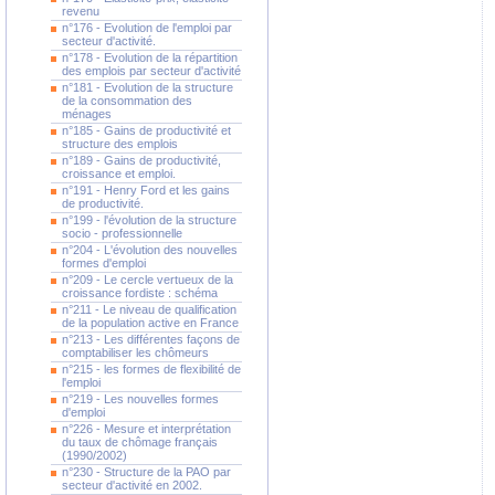
revenu
n°176 - Evolution de l'emploi par
secteur d'activité.
n°178 - Evolution de la répartition
des emplois par secteur d'activité
n°181 - Evolution de la structure
de la consommation des
ménages
n°185 - Gains de productivité et
structure des emplois
n°189 - Gains de productivité,
croissance et emploi.
n°191 - Henry Ford et les gains
de productivité.
n°199 - l'évolution de la structure
socio - professionnelle
n°204 - L'évolution des nouvelles
formes d'emploi
n°209 - Le cercle vertueux de la
croissance fordiste : schéma
n°211 - Le niveau de qualification
de la population active en France
n°213 - Les différentes façons de
comptabiliser les chômeurs
n°215 - les formes de flexibilité de
l'emploi
n°219 - Les nouvelles formes
d'emploi
n°226 - Mesure et interprétation
du taux de chômage français
(1990/2002)
n°230 - Structure de la PAO par
secteur d'activité en 2002.