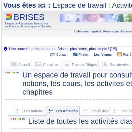
Vous êtes ici :
Espace de travail : Activi
BRISES
Banque de Ressources Interactives
en Sciences Economiques et Sociales
Entièrement gratuit. Réalisé par des ens
Contact
Firefox
Les forums
Rss 2
Accueil
Chapitres
Travaux Dirigés
Sos devoirs
Un espace de travail pour consult
notions, les cours, les activites e
chapitres
Les notions
Les Activités
Les Textes
Les Co
Liste de toutes les activités c