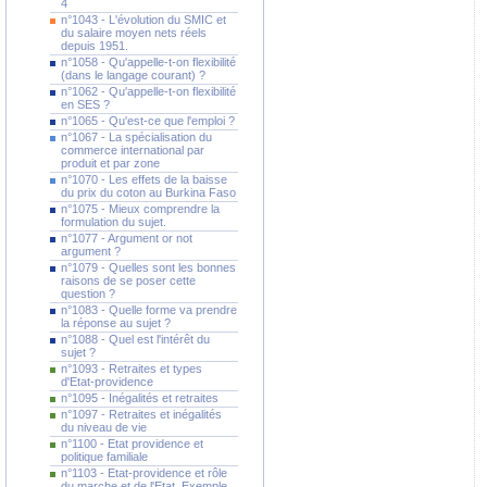
4
n°1043 - L'évolution du SMIC et
du salaire moyen nets réels
depuis 1951.
n°1058 - Qu'appelle-t-on flexibilité
(dans le langage courant) ?
n°1062 - Qu'appelle-t-on flexibilité
en SES ?
n°1065 - Qu'est-ce que l'emploi ?
n°1067 - La spécialisation du
commerce international par
produit et par zone
n°1070 - Les effets de la baisse
du prix du coton au Burkina Faso
n°1075 - Mieux comprendre la
formulation du sujet.
n°1077 - Argument or not
argument ?
n°1079 - Quelles sont les bonnes
raisons de se poser cette
question ?
n°1083 - Quelle forme va prendre
la réponse au sujet ?
n°1088 - Quel est l'intérêt du
sujet ?
n°1093 - Retraites et types
d'Etat-providence
n°1095 - Inégalités et retraites
n°1097 - Retraites et inégalités
du niveau de vie
n°1100 - Etat providence et
politique familiale
n°1103 - Etat-providence et rôle
du marche et de l'Etat. Exemple