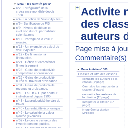
Menu : les activités par n°
Activite 
n°2 - L'irrégularité de la
croissance mondiale depuis
1820.
n°4 - La notion de Valeur Ajoutée
des clas
n°6 - Signification du PIB
n°9 - Niveau de départ et
évolution du PIB par habitant
auteurs d
selon la zone
n°11 - Partage de la valeur
ajoutée.
Page mise à jour
n°13 - Un exemple de calcul de
Valeur Ajoutée
n°19 - De l'invention à
Commentaire(s)
l'innovation.
n°21 - Définir et caractériser
l'investissement
n°24 - Gains de productivité,
Menu Activite n° 309
compétitivité et croissance.
Classes et lutte des classes
n°28 - Gains de productivité,
connaitre les auteurs de la
durée du travail et croissance.
citation (1°page)
n°31 - Gains de productivité,
Connaitre les auteurs de la
revenus et croissance.
citation (2°page)
n°40 - La F.B.C.F. par secteur
connaitre les auteurs de
institutionnel depuis 1995.
la citation (3° page)
n°43 - La productivité horaire du
Interpréter la citation (1°
travail.
page)
n°45 - La rentabilité économique
interpréter la citation
n°49 - Le calcul de la valeur
(2°page)
ajoutée (exemple)
n°52 - Le cercle vertueux des
investissements publics.