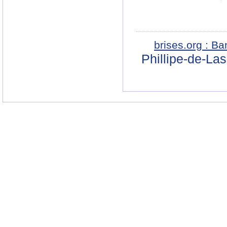
brises.org : B
Phillipe-de-La