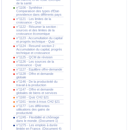
de la santé
n°1106 - Synthèse :
Comparaison des types d'Etat-
providence dans différents pays
n°1121 - Les limites de la
croissance - Quiz
n°1122 - Résumer la section :
sources et des limites de la
croissance économique
n°1123 - Accumultation du capital
et progrès technique - Quiz
n°1124 - Resumé section 2 :
Accumulation du capital, progrès
technique et croissance
n°1125 - QCM de révision
n°1126 - Les sources de la
croissance - Quiz
n°1127 - Equilibre offre-demande
n°1128 - Offre et demande
globale
n°1146 - De la productivité du
travail à la production
n°1147 - Offre et demande
globales de biens et services
n°1160 - Quiz CH2 §21
n°1161 - texte à trous CH2 §21
n°1177 - Les différentes
utilisations des gains de
productivité
n°1245 - Flexibilité et chômage
dans le monde. (Document 1)
n°1275 - Les emplois à durée
limitée en France. (Document 4)