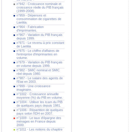
n°942 - Croissance nominale et
croissance réelle du PIB français
(1999-2008).
n°959 - Dépenses et
consommation de cigarettes de
Laetitia.
n°964 - Fabrication
d'imprimantes.
n°967 - Variation du PIB français
depuis 1999.
n°971 - Le revenu à prix constant
de Laetitia
n°975 - Le chiffre d'affaires de
l'entreprise d'imprimantes en
volume.
n°979 - Variation du PIB français
en volume depuis 1999.
n°982 - SMIC nominal et SMIC
réel depuis 1980.
n°987 - Le salaire des agents de
l'Etat en 2003.
n°999 - Une croissance
imaginaire.
n°1002 - Croissance annuelle
moyenne (%) du PIB en volume.
n°1004 - Utiliser les tcam du PIB
de quelques pays depuis 1981.
n°1006 - Répartition de quelques
pays selon l'IDH en 2007.
n°1009 - Le taux d'épargne des
ménages en France depuis
2000.
n°1011 - Les notions du chapitre