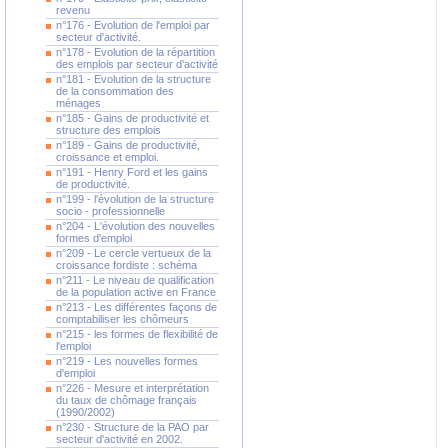
revenu
n°176 - Evolution de l'emploi par
secteur d'activité.
n°178 - Evolution de la répartition
des emplois par secteur d'activité
n°181 - Evolution de la structure
de la consommation des
ménages
n°185 - Gains de productivité et
structure des emplois
n°189 - Gains de productivité,
croissance et emploi.
n°191 - Henry Ford et les gains
de productivité.
n°199 - l'évolution de la structure
socio - professionnelle
n°204 - L'évolution des nouvelles
formes d'emploi
n°209 - Le cercle vertueux de la
croissance fordiste : schéma
n°211 - Le niveau de qualification
de la population active en France
n°213 - Les différentes façons de
comptabiliser les chômeurs
n°215 - les formes de flexibilité de
l'emploi
n°219 - Les nouvelles formes
d'emploi
n°226 - Mesure et interprétation
du taux de chômage français
(1990/2002)
n°230 - Structure de la PAO par
secteur d'activité en 2002.