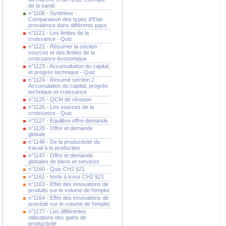
de la santé
n°1106 - Synthèse :
Comparaison des types d'Etat-
providence dans différents pays
n°1121 - Les limites de la
croissance - Quiz
n°1122 - Résumer la section :
sources et des limites de la
croissance économique
n°1123 - Accumultation du capital
et progrès technique - Quiz
n°1124 - Resumé section 2 :
Accumulation du capital, progrès
technique et croissance
n°1125 - QCM de révision
n°1126 - Les sources de la
croissance - Quiz
n°1127 - Equilibre offre-demande
n°1128 - Offre et demande
globale
n°1146 - De la productivité du
travail à la production
n°1147 - Offre et demande
globales de biens et services
n°1160 - Quiz CH2 §21
n°1161 - texte à trous CH2 §21
n°1163 - Effet des innovations de
produits sur le volume de l'emploi
n°1164 - Effet des innovations de
procédé sur le volume de l'emploi
n°1177 - Les différentes
utilisations des gains de
productivité