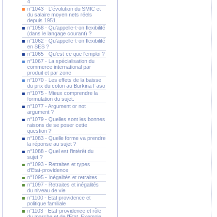
4
n°1043 - L'évolution du SMIC et
du salaire moyen nets réels
depuis 1951.
n°1058 - Qu'appelle-t-on flexibilité
(dans le langage courant) ?
n°1062 - Qu'appelle-t-on flexibilité
en SES ?
n°1065 - Qu'est-ce que l'emploi ?
n°1067 - La spécialisation du
commerce international par
produit et par zone
n°1070 - Les effets de la baisse
du prix du coton au Burkina Faso
n°1075 - Mieux comprendre la
formulation du sujet.
n°1077 - Argument or not
argument ?
n°1079 - Quelles sont les bonnes
raisons de se poser cette
question ?
n°1083 - Quelle forme va prendre
la réponse au sujet ?
n°1088 - Quel est l'intérêt du
sujet ?
n°1093 - Retraites et types
d'Etat-providence
n°1095 - Inégalités et retraites
n°1097 - Retraites et inégalités
du niveau de vie
n°1100 - Etat providence et
politique familiale
n°1103 - Etat-providence et rôle
du marche et de l'Etat. Exemple