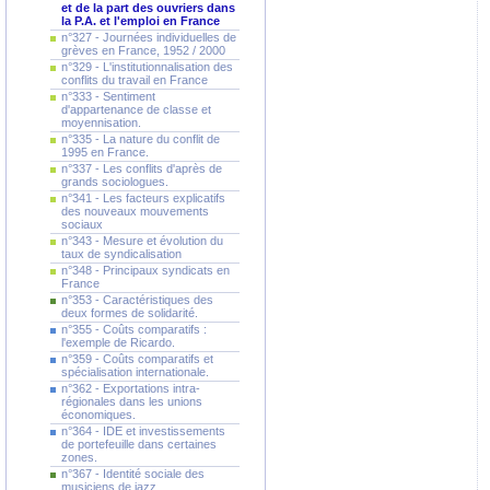
et de la part des ouvriers dans
la P.A. et l'emploi en France
n°327 - Journées individuelles de
grèves en France, 1952 / 2000
n°329 - L'institutionnalisation des
conflits du travail en France
n°333 - Sentiment
d'appartenance de classe et
moyennisation.
n°335 - La nature du conflit de
1995 en France.
n°337 - Les conflits d'après de
grands sociologues.
n°341 - Les facteurs explicatifs
des nouveaux mouvements
sociaux
n°343 - Mesure et évolution du
taux de syndicalisation
n°348 - Principaux syndicats en
France
n°353 - Caractéristiques des
deux formes de solidarité.
n°355 - Coûts comparatifs :
l'exemple de Ricardo.
n°359 - Coûts comparatifs et
spécialisation internationale.
n°362 - Exportations intra-
régionales dans les unions
économiques.
n°364 - IDE et investissements
de portefeuille dans certaines
zones.
n°367 - Identité sociale des
musiciens de jazz.