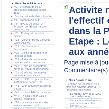
Menu : les activités par n°
Activite 
n°2 - L'irrégularité de la
croissance mondiale depuis
1820.
n°4 - La notion de Valeur Ajoutée
l'effectif
n°6 - Signification du PIB
n°9 - Niveau de départ et
évolution du PIB par habitant
dans la P
selon la zone
n°11 - Partage de la valeur
ajoutée.
Etape :
L
n°13 - Un exemple de calcul de
Valeur Ajoutée
n°19 - De l'invention à
aux anné
l'innovation.
n°21 - Définir et caractériser
l'investissement
n°24 - Gains de productivité,
Page mise à jour
compétitivité et croissance.
n°28 - Gains de productivité,
Commentaire(s)
durée du travail et croissance.
n°31 - Gains de productivité,
revenus et croissance.
n°40 - La F.B.C.F. par secteur
Menu Activite n° 324
institutionnel depuis 1995.
Evolution de l'effectif et de la
n°43 - La productivité horaire du
part des ouvriers dans la P.A.
travail.
et l'emploi en France
n°45 - La rentabilité économique
Le monde ouvrier de 1866
n°49 - Le calcul de la valeur
aux années 1980
ajoutée (exemple)
Le monde ouvrier depuis la
n°52 - Le cercle vertueux des
crise économique des
investissements publics.
années 1970.