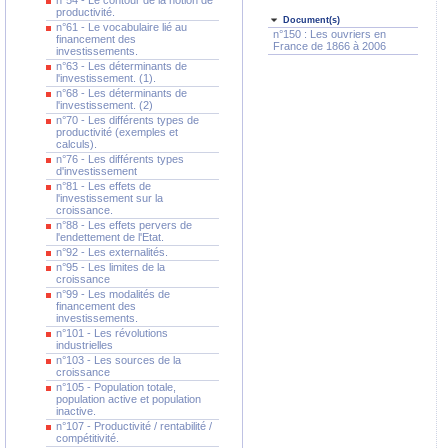
n°54 - Le contour de la notion de
productivité.
Document(s)
n°61 - Le vocabulaire lié au
n°150 : Les ouvriers en
financement des
France de 1866 à 2006
investissements.
n°63 - Les déterminants de
l'investissement. (1).
n°68 - Les déterminants de
l'investissement. (2)
n°70 - Les différents types de
productivité (exemples et
calculs).
n°76 - Les différents types
d'investissement
n°81 - Les effets de
l'investissement sur la
croissance.
n°88 - Les effets pervers de
l'endettement de l'Etat.
n°92 - Les externalités.
n°95 - Les limites de la
croissance
n°99 - Les modalités de
financement des
investissements.
n°101 - Les révolutions
industrielles
n°103 - Les sources de la
croissance
n°105 - Population totale,
population active et population
inactive.
n°107 - Productivité / rentabilité /
compétitivité.