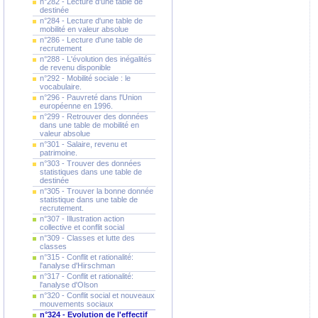
n°282 - Lecture d'une table de
destinée
n°284 - Lecture d'une table de
mobilité en valeur absolue
n°286 - Lecture d'une table de
recrutement
n°288 - L'évolution des inégalités
de revenu disponible
n°292 - Mobilité sociale : le
vocabulaire.
n°296 - Pauvreté dans l'Union
européenne en 1996.
n°299 - Retrouver des données
dans une table de mobilité en
valeur absolue
n°301 - Salaire, revenu et
patrimoine.
n°303 - Trouver des données
statistiques dans une table de
destinée
n°305 - Trouver la bonne donnée
statistique dans une table de
recrutement.
n°307 - Illustration action
collective et conflit social
n°309 - Classes et lutte des
classes
n°315 - Conflit et rationalité:
l'analyse d'Hirschman
n°317 - Conflit et rationalité:
l'analyse d'Olson
n°320 - Conflit social et nouveaux
mouvements sociaux
n°324 - Evolution de l'effectif