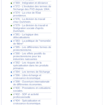
n°369 - Intégration et déviance
n°372 - L'évolution des termes de
l'échange des PVD depuis 1964.
n°374 - La crise de l'Etat
providence.
n°376 - La division du travail
chez Durkheim.
n°379 - La division du travail et
l'intégration sociale d'après
Durkheim.
n°381 - La logique des
délocalisations
n°383 - La politique de "remontée
de filière"
n°385 - Les différentes formes de
protectionnisme.
n°390 - Les effets positifs du
protectionnisme pour les
industries naissantes
n°392 - Les risques de la
spécialisation dans les produits
primaires
n°394 - Les termes de l'échange
n°396 - Libre-échange et
croissance économique
n°398 - Ouverture internationale
de différentes économies.
n°400 - Prestations et cotisations
sociales.
n°402 - SDF et activité
professionnelle
n°404 - Spécialisation et
croissance économique.