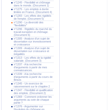
n°1245 - Flexibilité et chômage
dans le monde. (Document 1)
n°1275 - Les emplois à durée
limitée en France. (Document 4)
n°1283 - Les effets des rigidités
de l'emploi. (Document 5)
n°1290 - La diversité des
"flexibilités"
n°1296 - Rigidités du marché du
travail européen et chômage.
(Document 6)
n°1305 - Analyse d'un sujet de
dissertation sur investissement
et croissance
n°1309 - Analyse d'un sujet de
dissertation sur croissance et
inégalités
n°1313 - Les effets de la rigidité
salariale. (Document 3)
n°1337 - A la recherche
d'arguments à partir de mes
connaissances.
n°1339 - A la recherche
d'arguments à partir du cours de
Brises
n°1345 - Un exercice de
raisonnement sur le chapitre 2
n°1347 - Flexibilité et qualification
des emplois. (Document 2)
n°1369 - Comment ordonner les
arguments au sein de chaque
partie ?
n°1376 - Argumenter sur
l'évolution du chômage en