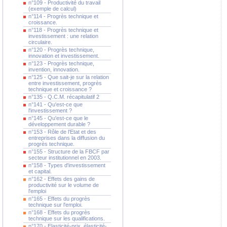
n°109 - Productivité du travail
(exemple de calcul)
n°114 - Progrès technique et
croissance.
n°118 - Progrès technique et
investissement : une relation
circulaire.
n°120 - Progrès technique,
innovation et investissement.
n°123 - Progrès technique,
invention, innovation.
n°125 - Que sait-je sur la relation
entre investissement, progrès
technique et croissance ?
n°135 - Q.C.M. récapitulatif 2
n°141 - Qu'est-ce que
l'investissement ?
n°145 - Qu'est-ce que le
développement durable ?
n°153 - Rôle de l'Etat et des
entreprises dans la diffusion du
progrès technique.
n°155 - Structure de la FBCF par
secteur institutionnel en 2003.
n°158 - Types d'investissement
et capital.
n°162 - Effets des gains de
productivité sur le volume de
l'emploi
n°165 - Effets du progrès
technique sur l'emploi.
n°168 - Effets du progrès
technique sur les qualifications.
n°170 - Elasticité-prix, élasticité-