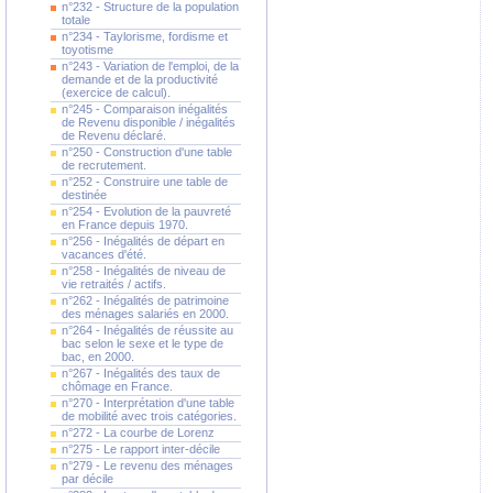
n°232 - Structure de la population
totale
n°234 - Taylorisme, fordisme et
toyotisme
n°243 - Variation de l'emploi, de la
demande et de la productivité
(exercice de calcul).
n°245 - Comparaison inégalités
de Revenu disponible / inégalités
de Revenu déclaré.
n°250 - Construction d'une table
de recrutement.
n°252 - Construire une table de
destinée
n°254 - Evolution de la pauvreté
en France depuis 1970.
n°256 - Inégalités de départ en
vacances d'été.
n°258 - Inégalités de niveau de
vie retraités / actifs.
n°262 - Inégalités de patrimoine
des ménages salariés en 2000.
n°264 - Inégalités de réussite au
bac selon le sexe et le type de
bac, en 2000.
n°267 - Inégalités des taux de
chômage en France.
n°270 - Interprétation d'une table
de mobilité avec trois catégories.
n°272 - La courbe de Lorenz
n°275 - Le rapport inter-décile
n°279 - Le revenu des ménages
par décile