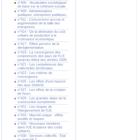
n°406 - Vocabulaire sociologique
de base sur la cohésion sociale.
n°409 - Administrations
publiques, entreprises publiques.
n°411 - Concurrence accrue et
augmentation de la taille des
entreprises.
n°414 - De la diminution du coût
unitaire de production à la
croissance économique.
n°417 - Effets pervers de la
déréglementation.
n°419 - La convergence des
conjonctures des pays de l'U.E.
jusqu'au début des années 2000.
n°421 - Les compétences des
collectivités territoriales.
n°423 - Les critères de
convergence.
n°425 - Les effets d'une hausse
des taux d'intérêt.
n°427 - Les effets de la création
de l'euro.
n°429 - Les grandes dates de la
construction européenne.
n°431 - Les risques de
l'élargissement de l'UE.
n°433 - Marché unique : effets
positifs et risques.
n°435 - Nouveaux membres
dans l'UE et baisse des coûts
unitaires..
n°438 - Services collectifs : Etat
ou marché ?