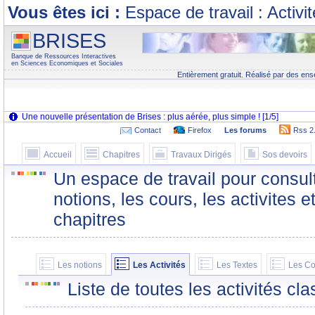
Vous êtes ici :
Espace de travail : Activi
BRISES
Banque de Ressources Interactives
en Sciences Economiques et Sociales
Entièrement gratuit. Réalisé par des ens
Contact
Firefox
Les forums
Rss 2
Accueil
Chapitres
Travaux Dirigés
Sos devoirs
Un espace de travail pour consult
notions, les cours, les activites e
chapitres
Les notions
Les Activités
Les Textes
Les Co
Liste de toutes les activités c