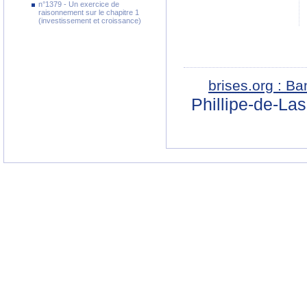
n°1379 - Un exercice de
raisonnement sur le chapitre 1
(investissement et croissance)
brises.org : B
Phillipe-de-La