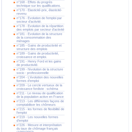
n°168 - Effets du progrès
technique sur les qualifications.
n°170 - Elasticité-prix, élasticité-
revenu
n°176 - Evolution de l'emploi par
secteur d'activité.
n°178 - Evolution de la répartition
des emplois par secteur d'activité
n°181 - Evolution de la structure
de la consommation des
ménages
n°185 - Gains de productivité et
structure des emplois
n°189 - Gains de productivité,
croissance et emploi.
n°191 - Henry Ford et les gains
de productivité.
n°199 - l'évolution de la structure
socio - professionnelle
n°204 - L'évolution des nouvelles
formes d'emploi
n°209 - Le cercle vertueux de la
croissance fordiste : schéma
n°211 - Le niveau de qualification
de la population active en France
n°213 - Les différentes façons de
comptabiliser les chômeurs
n°215 - les formes de flexibilité de
l'emploi
n°219 - Les nouvelles formes
d'emploi
n°226 - Mesure et interprétation
du taux de chômage français