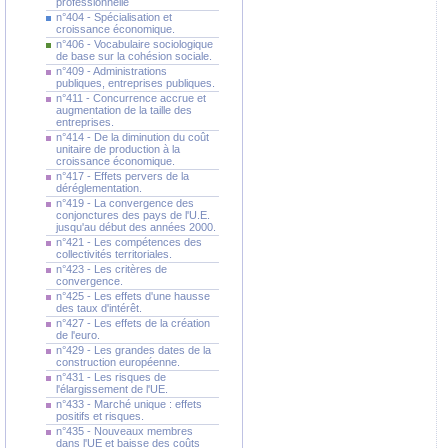
professionnelle
n°404 - Spécialisation et
croissance économique.
n°406 - Vocabulaire sociologique
de base sur la cohésion sociale.
n°409 - Administrations
publiques, entreprises publiques.
n°411 - Concurrence accrue et
augmentation de la taille des
entreprises.
n°414 - De la diminution du coût
unitaire de production à la
croissance économique.
n°417 - Effets pervers de la
déréglementation.
n°419 - La convergence des
conjonctures des pays de l'U.E.
jusqu'au début des années 2000.
n°421 - Les compétences des
collectivités territoriales.
n°423 - Les critères de
convergence.
n°425 - Les effets d'une hausse
des taux d'intérêt.
n°427 - Les effets de la création
de l'euro.
n°429 - Les grandes dates de la
construction européenne.
n°431 - Les risques de
l'élargissement de l'UE.
n°433 - Marché unique : effets
positifs et risques.
n°435 - Nouveaux membres
dans l'UE et baisse des coûts