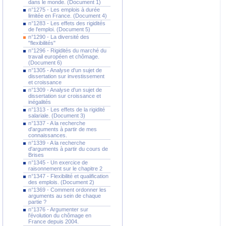
dans le monde. (Document 1)
n°1275 - Les emplois à durée
limitée en France. (Document 4)
n°1283 - Les effets des rigidités
de l'emploi. (Document 5)
n°1290 - La diversité des
"flexibilités"
n°1296 - Rigidités du marché du
travail européen et chômage.
(Document 6)
n°1305 - Analyse d'un sujet de
dissertation sur investissement
et croissance
n°1309 - Analyse d'un sujet de
dissertation sur croissance et
inégalités
n°1313 - Les effets de la rigidité
salariale. (Document 3)
n°1337 - A la recherche
d'arguments à partir de mes
connaissances.
n°1339 - A la recherche
d'arguments à partir du cours de
Brises
n°1345 - Un exercice de
raisonnement sur le chapitre 2
n°1347 - Flexibilité et qualification
des emplois. (Document 2)
n°1369 - Comment ordonner les
arguments au sein de chaque
partie ?
n°1376 - Argumenter sur
l'évolution du chômage en
France depuis 2004.