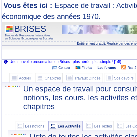
Vous êtes ici :
Espace de travail : Activi
économique des années 1970.
BRISES
Banque de Ressources Interactives
en Sciences Economiques et Sociales
Entièrement gratuit. Réalisé par des ens
Contact
Firefox
Les forums
Rss 2
Accueil
Chapitres
Travaux Dirigés
Sos devoirs
Un espace de travail pour consult
notions, les cours, les activites e
chapitres
Les notions
Les Activités
Les Textes
Les Co
Liste de toutes les activités c