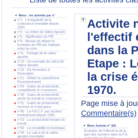
Menu : les activités par n°
Activite 
n°2 - L'irrégularité de la
croissance mondiale depuis
1820.
n°4 - La notion de Valeur Ajoutée
l'effectif
n°6 - Signification du PIB
n°9 - Niveau de départ et
évolution du PIB par habitant
dans la P
selon la zone
n°11 - Partage de la valeur
ajoutée.
Etape :
L
n°13 - Un exemple de calcul de
Valeur Ajoutée
n°19 - De l'invention à
la crise
l'innovation.
n°21 - Définir et caractériser
l'investissement
1970.
n°24 - Gains de productivité,
compétitivité et croissance.
n°28 - Gains de productivité,
durée du travail et croissance.
Page mise à jour
n°31 - Gains de productivité,
revenus et croissance.
Commentaire(s)
n°40 - La F.B.C.F. par secteur
institutionnel depuis 1995.
n°43 - La productivité horaire du
travail.
Menu Activite n° 324
n°45 - La rentabilité économique
Evolution de l'effectif et de la
n°49 - Le calcul de la valeur
part des ouvriers dans la P.A.
ajoutée (exemple)