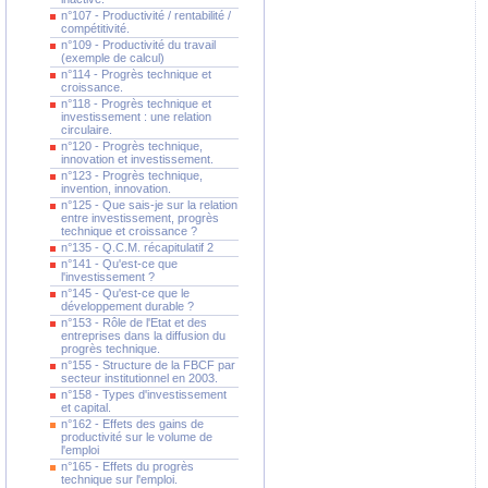
n°107 - Productivité / rentabilité /
compétitivité.
n°109 - Productivité du travail
(exemple de calcul)
n°114 - Progrès technique et
croissance.
n°118 - Progrès technique et
investissement : une relation
circulaire.
n°120 - Progrès technique,
innovation et investissement.
n°123 - Progrès technique,
invention, innovation.
n°125 - Que sais-je sur la relation
entre investissement, progrès
technique et croissance ?
n°135 - Q.C.M. récapitulatif 2
n°141 - Qu'est-ce que
l'investissement ?
n°145 - Qu'est-ce que le
développement durable ?
n°153 - Rôle de l'Etat et des
entreprises dans la diffusion du
progrès technique.
n°155 - Structure de la FBCF par
secteur institutionnel en 2003.
n°158 - Types d'investissement
et capital.
n°162 - Effets des gains de
productivité sur le volume de
l'emploi
n°165 - Effets du progrès
technique sur l'emploi.