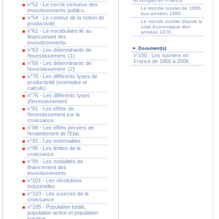
et l'emploi en France
n°52 - Le cercle vertueux des
Le monde ouvrier de 1866
investissements publics.
aux années 1980
n°54 - Le contour de la notion de
Le monde ouvrier depuis la
productivité.
crise économique des
n°61 - Le vocabulaire lié au
années 1970.
financement des
investissements.
Document(s)
n°63 - Les déterminants de
n°150 : Les ouvriers en
l'investissement. (1).
France de 1866 à 2006
n°68 - Les déterminants de
l'investissement. (2)
n°70 - Les différents types de
productivité (exemples et
calculs).
n°76 - Les différents types
d'investissement
n°81 - Les effets de
l'investissement sur la
croissance.
n°88 - Les effets pervers de
l'endettement de l'Etat.
n°92 - Les externalités.
n°95 - Les limites de la
croissance
n°99 - Les modalités de
financement des
investissements.
n°101 - Les révolutions
industrielles
n°103 - Les sources de la
croissance
n°105 - Population totale,
population active et population
inactive.