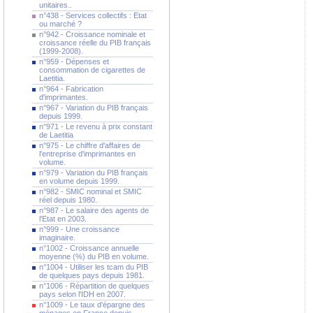
unitaires..
n°438 - Services collectifs : Etat
ou marché ?
n°942 - Croissance nominale et
croissance réelle du PIB français
(1999-2008).
n°959 - Dépenses et
consommation de cigarettes de
Laetitia.
n°964 - Fabrication
d'imprimantes.
n°967 - Variation du PIB français
depuis 1999.
n°971 - Le revenu à prix constant
de Laetitia
n°975 - Le chiffre d'affaires de
l'entreprise d'imprimantes en
volume.
n°979 - Variation du PIB français
en volume depuis 1999.
n°982 - SMIC nominal et SMIC
réel depuis 1980.
n°987 - Le salaire des agents de
l'Etat en 2003.
n°999 - Une croissance
imaginaire.
n°1002 - Croissance annuelle
moyenne (%) du PIB en volume.
n°1004 - Utiliser les tcam du PIB
de quelques pays depuis 1981.
n°1006 - Répartition de quelques
pays selon l'IDH en 2007.
n°1009 - Le taux d'épargne des