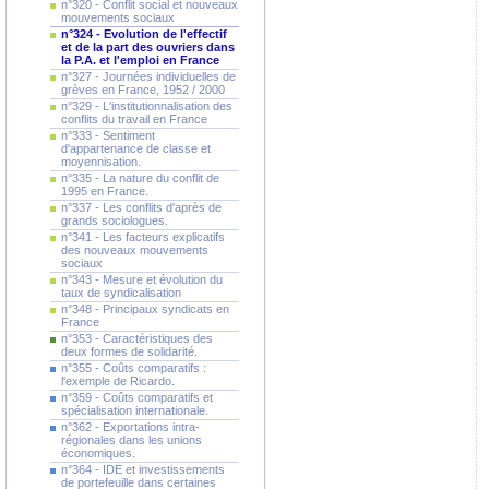
n°320 - Conflit social et nouveaux
mouvements sociaux
n°324 - Evolution de l'effectif
et de la part des ouvriers dans
la P.A. et l'emploi en France
n°327 - Journées individuelles de
grèves en France, 1952 / 2000
n°329 - L'institutionnalisation des
conflits du travail en France
n°333 - Sentiment
d'appartenance de classe et
moyennisation.
n°335 - La nature du conflit de
1995 en France.
n°337 - Les conflits d'après de
grands sociologues.
n°341 - Les facteurs explicatifs
des nouveaux mouvements
sociaux
n°343 - Mesure et évolution du
taux de syndicalisation
n°348 - Principaux syndicats en
France
n°353 - Caractéristiques des
deux formes de solidarité.
n°355 - Coûts comparatifs :
l'exemple de Ricardo.
n°359 - Coûts comparatifs et
spécialisation internationale.
n°362 - Exportations intra-
régionales dans les unions
économiques.
n°364 - IDE et investissements
de portefeuille dans certaines