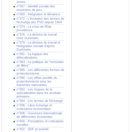
zones.
n°367 - Identité sociale des
musiciens de jazz.
n°369 - Intégration et déviance
n°372 - L'évolution des termes de
l'échange des PVD depuis 1964.
n°374 - La crise de l'Etat
providence.
n°376 - La division du travail
chez Durkheim.
n°379 - La division du travail et
l'intégration sociale d'après
Durkheim.
n°381 - La logique des
délocalisations
n°383 - La politique de "remontée
de filière"
n°385 - Les différentes formes de
protectionnisme.
n°390 - Les effets positifs du
protectionnisme pour les
industries naissantes
n°392 - Les risques de la
spécialisation dans les produits
primaires
n°394 - Les termes de l'échange
n°396 - Libre-échange et
croissance économique
n°398 - Ouverture internationale
de différentes économies.
n°400 - Prestations et cotisations
sociales.
n°402 - SDF et activité