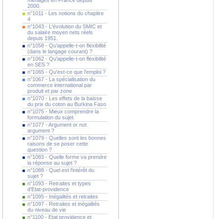
ménages en France depuis
2000.
n°1011 - Les notions du chapitre
4
n°1043 - L'évolution du SMIC et
du salaire moyen nets réels
depuis 1951.
n°1058 - Qu'appelle-t-on flexibilité
(dans le langage courant) ?
n°1062 - Qu'appelle-t-on flexibilité
en SES ?
n°1065 - Qu'est-ce que l'emploi ?
n°1067 - La spécialisation du
commerce international par
produit et par zone
n°1070 - Les effets de la baisse
du prix du coton au Burkina Faso
n°1075 - Mieux comprendre la
formulation du sujet.
n°1077 - Argument or not
argument ?
n°1079 - Quelles sont les bonnes
raisons de se poser cette
question ?
n°1083 - Quelle forme va prendre
la réponse au sujet ?
n°1088 - Quel est l'intérêt du
sujet ?
n°1093 - Retraites et types
d'Etat-providence
n°1095 - Inégalités et retraites
n°1097 - Retraites et inégalités
du niveau de vie
n°1100 - Etat providence et