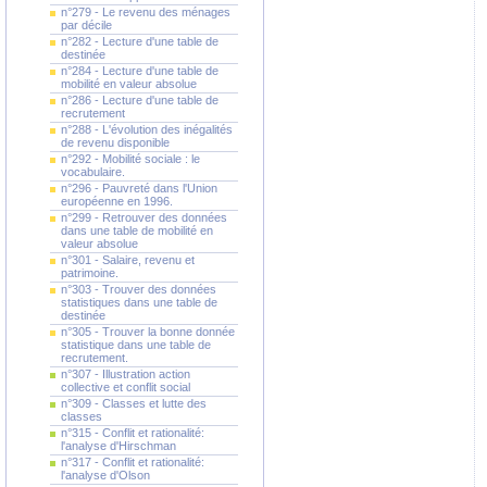
n°279 - Le revenu des ménages
par décile
n°282 - Lecture d'une table de
destinée
n°284 - Lecture d'une table de
mobilité en valeur absolue
n°286 - Lecture d'une table de
recrutement
n°288 - L'évolution des inégalités
de revenu disponible
n°292 - Mobilité sociale : le
vocabulaire.
n°296 - Pauvreté dans l'Union
européenne en 1996.
n°299 - Retrouver des données
dans une table de mobilité en
valeur absolue
n°301 - Salaire, revenu et
patrimoine.
n°303 - Trouver des données
statistiques dans une table de
destinée
n°305 - Trouver la bonne donnée
statistique dans une table de
recrutement.
n°307 - Illustration action
collective et conflit social
n°309 - Classes et lutte des
classes
n°315 - Conflit et rationalité:
l'analyse d'Hirschman
n°317 - Conflit et rationalité:
l'analyse d'Olson