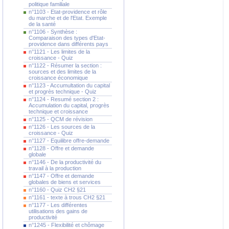
politique familiale
n°1103 - Etat-providence et rôle
du marche et de l'Etat. Exemple
de la santé
n°1106 - Synthèse :
Comparaison des types d'Etat-
providence dans différents pays
n°1121 - Les limites de la
croissance - Quiz
n°1122 - Résumer la section :
sources et des limites de la
croissance économique
n°1123 - Accumultation du capital
et progrès technique - Quiz
n°1124 - Resumé section 2 :
Accumulation du capital, progrès
technique et croissance
n°1125 - QCM de révision
n°1126 - Les sources de la
croissance - Quiz
n°1127 - Equilibre offre-demande
n°1128 - Offre et demande
globale
n°1146 - De la productivité du
travail à la production
n°1147 - Offre et demande
globales de biens et services
n°1160 - Quiz CH2 §21
n°1161 - texte à trous CH2 §21
n°1177 - Les différentes
utilisations des gains de
productivité
n°1245 - Flexibilité et chômage