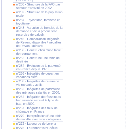
(1990/2002)
n°230 - Structure de la PAO par
secteur d'activité en 2002.
n°232 - Structure de la population
totale
n°234 - Taylorisme, fordisme et
toyotisme
n°243 - Variation de l'emploi, de la
demande et de la productivité
(exercice de calcul).
n°245 - Comparaison inégalités
de Revenu disponible / inégalités
de Revenu déclaré.
n°250 - Construction d'une table
de recrutement.
n°252 - Construire une table de
destinée
n°254 - Evolution de la pauvreté
en France depuis 1970.
n°256 - Inégalités de départ en
vacances d'été.
n°258 - Inégalités de niveau de
vie retraités / actifs.
n°262 - Inégalités de patrimoine
des ménages salariés en 2000.
n°264 - Inégalités de réussite au
bac selon le sexe et le type de
bac, en 2000.
n°267 - Inégalités des taux de
chômage en France.
n°270 - Interprétation d'une table
de mobilité avec trois catégories.
n°272 - La courbe de Lorenz
n°275 - Le rapport inter-décile