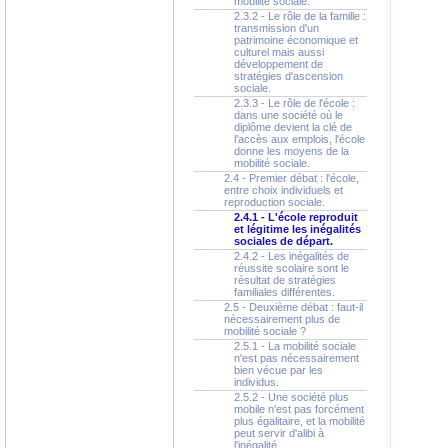
mobilité sociale.
2.3.2 - Le rôle de la famille :
transmission d'un
patrimoine économique et
culturel mais aussi
développement de
stratégies d'ascension
sociale.
2.3.3 - Le rôle de l'école :
dans une société où le
diplôme devient la clé de
l'accès aux emplois, l'école
donne les moyens de la
mobilité sociale.
2.4 - Premier débat : l'école,
entre choix individuels et
reproduction sociale.
2.4.1 - L'école reproduit
et légitime les inégalités
sociales de départ.
2.4.2 - Les inégalités de
réussite scolaire sont le
résultat de stratégies
familiales différentes.
2.5 - Deuxième débat : faut-il
nécessairement plus de
mobilité sociale ?
2.5.1 - La mobilité sociale
n'est pas nécessairement
bien vécue par les
individus.
2.5.2 - Une société plus
mobile n'est pas forcément
plus égalitaire, et la mobilité
peut servir d'alibi à
l'inégalité.