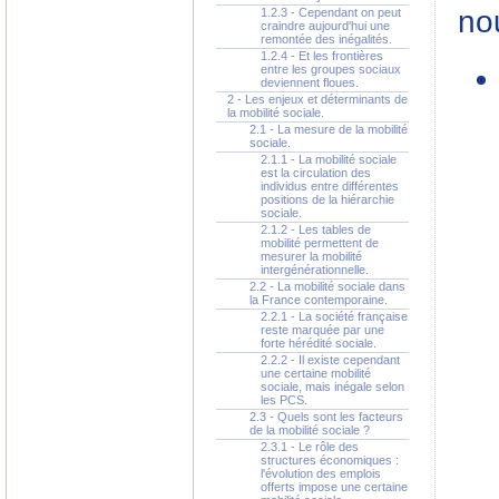
no
1.2.3 - Cependant on peut
craindre aujourd'hui une
remontée des inégalités.
1.2.4 - Et les frontières
entre les groupes sociaux
deviennent floues.
2 - Les enjeux et déterminants de
la mobilité sociale.
2.1 - La mesure de la mobilité
sociale.
2.1.1 - La mobilité sociale
est la circulation des
individus entre différentes
positions de la hiérarchie
sociale.
2.1.2 - Les tables de
mobilité permettent de
mesurer la mobilité
intergénérationnelle.
2.2 - La mobilité sociale dans
la France contemporaine.
2.2.1 - La société française
reste marquée par une
forte hérédité sociale.
2.2.2 - Il existe cependant
une certaine mobilité
sociale, mais inégale selon
les PCS.
2.3 - Quels sont les facteurs
de la mobilité sociale ?
2.3.1 - Le rôle des
structures économiques :
l'évolution des emplois
offerts impose une certaine