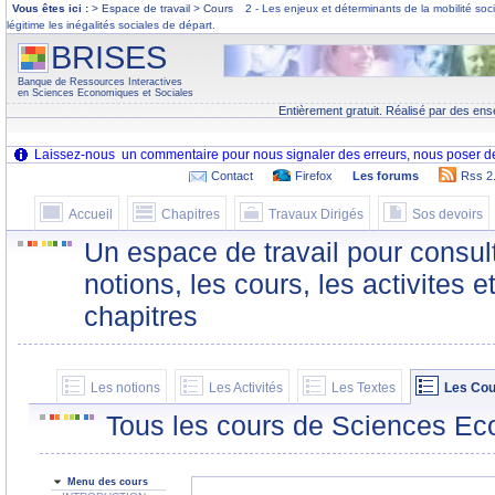
Vous êtes ici :
> Espace de travail > Cours
2 - Les enjeux et déterminants de la mobilité soc
légitime les inégalités sociales de départ.
BRISES
Banque de Ressources Interactives
en Sciences Economiques et Sociales
Entièrement gratuit. Réalisé par des ens
Contact
Firefox
Les forums
Rss 2
Accueil
Chapitres
Travaux Dirigés
Sos devoirs
Un espace de travail pour consult
notions, les cours, les activites e
chapitres
Les notions
Les Activités
Les Textes
Les Cou
Tous les cours de Sciences Ec
Menu des cours