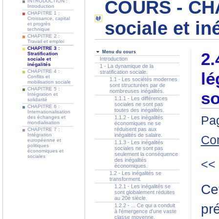
COURS - CHAP
INTRODUCTION :
Introduction
CHAPITRE 1 :
Croissance, capital
sociale et in
et progrès
technique
CHAPITRE 2 :
Travail et emploi
CHAPITRE 3 :
Menu du cours
2.
Stratification
Introduction
sociale et
inégalités
1 - La dynamique de la
CHAPITRE 4 :
stratification sociale.
lé
Conflits et
1.1 - Les sociétés modernes
mobilisation sociale
sont structurées par de
CHAPITRE 5 :
nombreuses inégalités.
so
Intégration et
1.1.1 - Les différences
solidarité
sociales ne sont pas
CHAPITRE 6 :
toutes des inégalités.
Internationalisation
Pag
des échanges et
1.1.2 - Les inégalités
mondialisation
économiques ne se
réduisent pas aux
CHAPITRE 7 :
Intégration
inégalités de salaire.
Co
européenne et
1.1.3 - Les inégalités
politiques
sociales ne sont pas
économiques et
seulement la conséquence
sociales
des inégalités
<<
économiques.
1.2 - Les inégalités se
transforment.
Ce
1.2.1 - Les inégalités se
sont globalement réduites
au 20è siècle.
pr
1.2.2 - ... Ce qui a conduit
à l'émergence d'une vaste
classe moyenne.