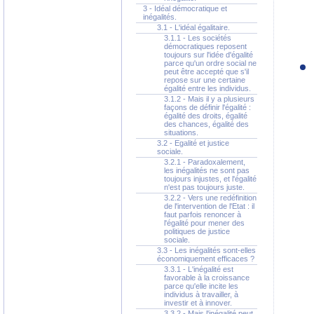
3 - Idéal démocratique et
inégalités.
3.1 - L'idéal égalitaire.
3.1.1 - Les sociétés
démocratiques reposent
toujours sur l'idée d'égalité
parce qu'un ordre social ne
peut être accepté que s'il
repose sur une certaine
égalité entre les individus.
3.1.2 - Mais il y a plusieurs
façons de définir l'égalité :
égalité des droits, égalité
des chances, égalité des
situations.
3.2 - Egalité et justice
sociale.
3.2.1 - Paradoxalement,
les inégalités ne sont pas
toujours injustes, et l'égalité
n'est pas toujours juste.
3.2.2 - Vers une redéfinition
de l'intervention de l'Etat : il
faut parfois renoncer à
l'égalité pour mener des
politiques de justice
sociale.
3.3 - Les inégalités sont-elles
économiquement efficaces ?
3.3.1 - L'inégalité est
favorable à la croissance
parce qu'elle incite les
individus à travailler, à
investir et à innover.
3.3.2 - Mais l'inégalité peut