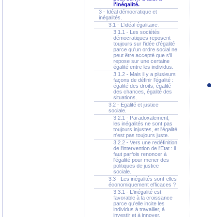
l'inégalité.
3 - Idéal démocratique et
inégalités.
3.1 - L'idéal égalitaire.
3.1.1 - Les sociétés
démocratiques reposent
toujours sur l'idée d'égalité
parce qu'un ordre social ne
peut être accepté que s'il
repose sur une certaine
égalité entre les individus.
3.1.2 - Mais il y a plusieurs
façons de définir l'égalité :
égalité des droits, égalité
des chances, égalité des
situations.
3.2 - Egalité et justice
sociale.
3.2.1 - Paradoxalement,
les inégalités ne sont pas
toujours injustes, et l'égalité
n'est pas toujours juste.
3.2.2 - Vers une redéfinition
de l'intervention de l'Etat : il
faut parfois renoncer à
l'égalité pour mener des
politiques de justice
sociale.
3.3 - Les inégalités sont-elles
économiquement efficaces ?
3.3.1 - L'inégalité est
favorable à la croissance
parce qu'elle incite les
individus à travailler, à
investir et à innover.