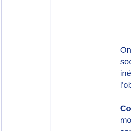
On 
soc
iné
l'o
Co
mob