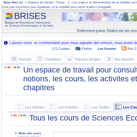
Vous êtes ici :
> Espace de travail > Cours
2 - Les enjeux et déterminants de la mobilité soc
n'est pas forcément plus égalitaire, et la mobilité peut servir d'alibi à l'inégalité.
BRISES
Banque de Ressources Interactives
en Sciences Economiques et Sociales
Entièrement gratuit. Réalisé par des ens
Contact
Firefox
Les forums
Rss 2
Accueil
Chapitres
Travaux Dirigés
Sos devoirs
Un espace de travail pour consult
notions, les cours, les activites e
chapitres
Les notions
Les Activités
Les Textes
Les Cou
Tous les cours de Sciences Ec
Menu des cours