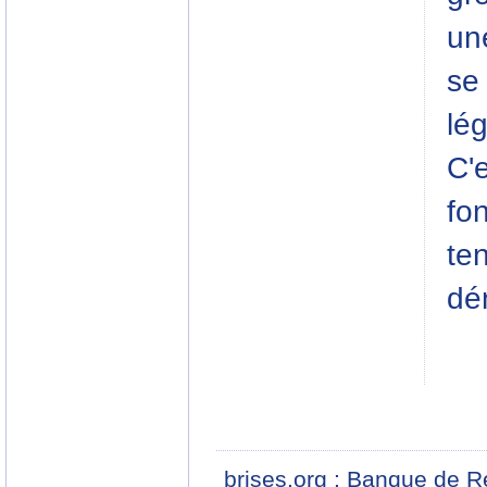
une
se
lég
C'
fon
te
dé
brises.org : Banque de R