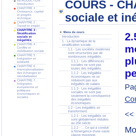
COURS - CHAP
INTRODUCTION :
Introduction
CHAPITRE 1 :
Croissance, capital
sociale et in
et progrès
technique
CHAPITRE 2 :
Travail et emploi
CHAPITRE 3 :
Menu du cours
2.
Stratification
Introduction
sociale et
inégalités
1 - La dynamique de la
CHAPITRE 4 :
stratification sociale.
mo
Conflits et
1.1 - Les sociétés modernes
mobilisation sociale
sont structurées par de
CHAPITRE 5 :
nombreuses inégalités.
pl
Intégration et
1.1.1 - Les différences
solidarité
sociales ne sont pas
CHAPITRE 6 :
toutes des inégalités.
pe
Internationalisation
des échanges et
1.1.2 - Les inégalités
mondialisation
économiques ne se
réduisent pas aux
CHAPITRE 7 :
Intégration
inégalités de salaire.
Pag
européenne et
1.1.3 - Les inégalités
politiques
sociales ne sont pas
économiques et
seulement la conséquence
Co
sociales
des inégalités
économiques.
1.2 - Les inégalités se
transforment.
<<
1.2.1 - Les inégalités se
sont globalement réduites
au 20è siècle.
Mob
1.2.2 - ... Ce qui a conduit
à l'émergence d'une vaste
classe moyenne.