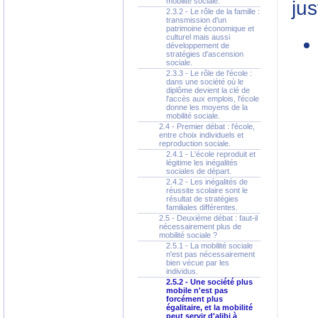
mobilité sociale.
jus
2.3.2 - Le rôle de la famille :
transmission d'un
patrimoine économique et
culturel mais aussi
développement de
stratégies d'ascension
sociale.
2.3.3 - Le rôle de l'école :
dans une société où le
diplôme devient la clé de
l'accès aux emplois, l'école
donne les moyens de la
mobilité sociale.
2.4 - Premier débat : l'école,
entre choix individuels et
reproduction sociale.
2.4.1 - L'école reproduit et
légitime les inégalités
sociales de départ.
2.4.2 - Les inégalités de
réussite scolaire sont le
résultat de stratégies
familiales différentes.
2.5 - Deuxième débat : faut-il
nécessairement plus de
mobilité sociale ?
2.5.1 - La mobilité sociale
n'est pas nécessairement
bien vécue par les
individus.
2.5.2 - Une société plus
mobile n'est pas
forcément plus
égalitaire, et la mobilité
peut servir d'alibi à