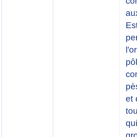
co
au
Es
pe
l'o
pôl
con
pè
et 
tou
qui
gr