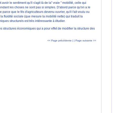
avoir le sentiment qu'il s'agit là de la" vraie " mobilité, celle qui
pendant les choses ne sont pas si simples. D'abord parce qu'on a le
parce que le fils d'agriculteurs devenu ouvrier, qu'il l'ait voulu ou
a fluidité sociale (que mesure la mobilité nette) qui traduit la
es structurels est très intéressante à étudier.
s structures économiques qui a pour effet de modifier la structure des
<< Page précédente |
| Page suivante >>