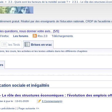
iale.
>
2.3 - Quels sont les facteurs de la mobilité sociale ?
>
2.3.1 - Le rôle des structures écon
tièrement gratuit. Réalisé par des enseignants de l'éducation nationale.
CRDP
de l'académie 
Firefox
Les forums
Rss 2.0
Téléchargements
les Tests
Brises en vrac
s, les cours, les activites et les textes utilisés dans les différents chapitres
rs
ation sociale et inégalités
 - Le rôle des structures économiques : l'évolution des emplois of
se à jour le : 13-01-2026
6 Commentaire(s)
 précédente |
| Page suivante >>