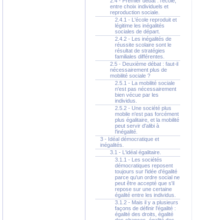
2.4 - Premier débat : l'école,
entre choix individuels et
reproduction sociale.
2.4.1 - L'école reproduit et
légitime les inégalités
sociales de départ.
2.4.2 - Les inégalités de
réussite scolaire sont le
résultat de stratégies
familiales différentes.
2.5 - Deuxième débat : faut-il
nécessairement plus de
mobilité sociale ?
2.5.1 - La mobilité sociale
n'est pas nécessairement
bien vécue par les
individus.
2.5.2 - Une société plus
mobile n'est pas forcément
plus égalitaire, et la mobilité
peut servir d'alibi à
l'inégalité.
3 - Idéal démocratique et
inégalités.
3.1 - L'idéal égalitaire.
3.1.1 - Les sociétés
démocratiques reposent
toujours sur l'idée d'égalité
parce qu'un ordre social ne
peut être accepté que s'il
repose sur une certaine
égalité entre les individus.
3.1.2 - Mais il y a plusieurs
façons de définir l'égalité :
égalité des droits, égalité