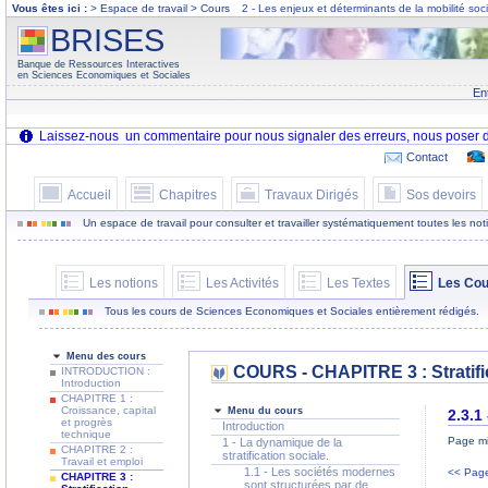
Vous êtes ici :
> Espace de travail > Cours
2 - Les enjeux et déterminants de la mobilité soc
BRISES
Banque de Ressources Interactives
en Sciences Economiques et Sociales
En
Contact
Accueil
Chapitres
Travaux Dirigés
Sos devoirs
Un espace de travail pour consulter et travailler systématiquement toutes les notion
Les notions
Les Activités
Les Textes
Les Cou
Tous les cours de Sciences Economiques et Sociales entièrement rédigés.
Menu des cours
COURS - CHAPITRE 3 : Stratific
INTRODUCTION :
Introduction
CHAPITRE 1 :
Croissance, capital
Menu du cours
2.3.1
et progrès
Introduction
technique
Page mi
1 - La dynamique de la
CHAPITRE 2 :
stratification sociale.
Travail et emploi
1.1 - Les sociétés modernes
<< Page
CHAPITRE 3 :
sont structurées par de