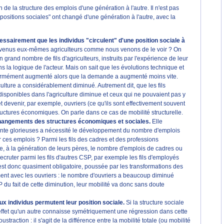
n de la structure des emplois d'une génération à l'autre. Il n'est pas
positions sociales" ont changé d'une génération à l'autre, avec la
ssairement que les individus "circulent" d'une position sociale à
devenus eux-mêmes agriculteurs comme nous venons de le voir ? On
n grand nombre de fils d'agriculteurs, instruits par l'expérience de leur
s la logique de l'acteur. Mais on sait que les évolutions technique et
 énormément augmenté alors que la demande a augmenté moins vite.
iculture a considérablement diminué. Autrement dit, que les fils
 disponibles dans l'agriculture diminue et ceux qui ne pouvaient pas y
 devenir, par exemple, ouvriers (ce qu'ils sont effectivement souvent
tructures économiques. On parle dans ce cas de mobilité structurelle.
 changements des structures économiques et sociales.
Elle
Trente glorieuses a nécessité le développement du nombre d'emplois
r ces emplois ? Parmi les fils des cadres et des professions
e, à la génération de leurs pères, le nombre d'emplois de cadres ou
ecruter parmi les fils d'autres CSP, par exemple les fils d'employés
 est donc quasiment obligatoire, poussée par les transformations des
nt avec les ouvriers : le nombre d'ouvriers a beaucoup diminué
du fait de cette diminution, leur mobilité va donc sans doute
eux individus permutent leur position sociale.
Si la structure sociale
 effet qu'un autre connaisse symétriquement une régression dans cette
raction : il s'agit de la différence entre la mobilité totale (ou mobilité