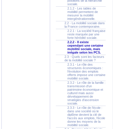
positions de la hiérarchie
sociale.
2.1.2 - Les tables de
mobilité permettent de
mesurer la mobilité
intergénérationnelle.
2.2 - La mobilité sociale dans
la France contemporaine.
2.2.1 - La société française
reste marquée par une
forte hérédité sociale.
2.2.2 - Il existe
cependant une certaine
mobilité sociale, mais
inégale selon les PCS.
2.3 - Quels sont les facteurs
de la mobilité sociale ?
2.3.1 - Le rôle des
structures économiques :
l'évolution des emplois
offerts impose une certaine
mobilité sociale.
2.3.2 - Le rôle de la famille :
transmission d'un
patrimoine économique et
culturel mais aussi
développement de
stratégies d'ascension
sociale.
2.3.3 - Le rôle de l'école :
dans une société où le
diplôme devient la clé de
l'accès aux emplois, l'école
donne les moyens de la
mobilité sociale.