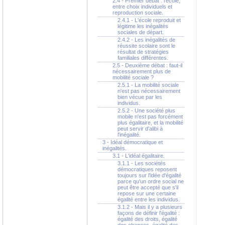
2.4 - Premier débat : l'école,
entre choix individuels et
reproduction sociale.
2.4.1 - L'école reproduit et
légitime les inégalités
sociales de départ.
2.4.2 - Les inégalités de
réussite scolaire sont le
résultat de stratégies
familiales différentes.
2.5 - Deuxième débat : faut-il
nécessairement plus de
mobilité sociale ?
2.5.1 - La mobilité sociale
n'est pas nécessairement
bien vécue par les
individus.
2.5.2 - Une société plus
mobile n'est pas forcément
plus égalitaire, et la mobilité
peut servir d'alibi à
l'inégalité.
3 - Idéal démocratique et
inégalités.
3.1 - L'idéal égalitaire.
3.1.1 - Les sociétés
démocratiques reposent
toujours sur l'idée d'égalité
parce qu'un ordre social ne
peut être accepté que s'il
repose sur une certaine
égalité entre les individus.
3.1.2 - Mais il y a plusieurs
façons de définir l'égalité :
égalité des droits, égalité