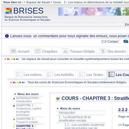
Vous êtes ici :
> Espace de travail > Cours
2 - Les enjeux et déterminants de la mobilité soc
BRISES
Banque de Ressources Interactives
en Sciences Economiques et Sociales
En
Contact
Accueil
Chapitres
Travaux Dirigés
Sos devoirs
Un espace de travail pour consulter et travailler systématiquement toutes les notion
Les notions
Les Activités
Les Textes
Les Cou
Tous les cours de Sciences Economiques et Sociales entièrement rédigés.
Menu des cours
COURS - CHAPITRE 3 : Stratific
INTRODUCTION :
Introduction
CHAPITRE 1 :
Croissance, capital
Menu du cours
2.2.2
et progrès
Introduction
technique
Page mi
1 - La dynamique de la
CHAPITRE 2 :
stratification sociale.
Travail et emploi
1.1 - Les sociétés modernes
<< Page
CHAPITRE 3 :
sont structurées par de