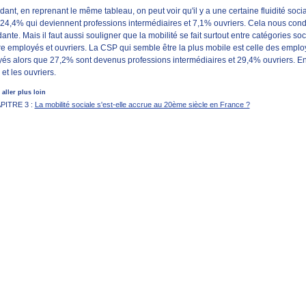
nt, en reprenant le même tableau, on peut voir qu'il y a une certaine fluidité socia
4,4% qui deviennent professions intermédiaires et 7,1% ouvriers. Cela nous condui
ante. Mais il faut aussi souligner que la mobilité se fait surtout entre catégories 
re employés et ouvriers. La CSP qui semble être la plus mobile est celle des emp
és alors que 27,2% sont devenus professions intermédiaires et 29,4% ouvriers. En
et les ouvriers.
aller plus loin
PITRE 3 :
La mobilité sociale s'est-elle accrue au 20ème siècle en France ?