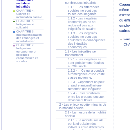
Stratification
nombreuses inégalités.
sociale et
Cependa
inégalités
1.1.1 - Les différences
même 2
sociales ne sont pas
CHAPITRE 4 :
Conflits et
toutes des inégalités.
ascend
mobilisation sociale
1.1.2 - Les inégalités
ou ent
CHAPITRE 5 :
économiques ne se
Intégration et
réduisent pas aux
employ
solidarité
inégalités de salaire.
cadres 
CHAPITRE 6 :
1.1.3 - Les inégalités
Internationalisation
sociales ne sont pas
des échanges et
Pour 
seulement la conséquence
mondialisation
des inégalités
CHA
CHAPITRE 7 :
économiques.
Intégration
1.2 - Les inégalités se
européenne et
politiques
transforment.
économiques et
1.2.1 - Les inégalités se
sociales
sont globalement réduites
au 20è siècle.
1.2.2 - ... Ce qui a conduit
à l'émergence d'une vaste
classe moyenne.
1.2.3 - Cependant on peut
craindre aujourd'hui une
remontée des inégalités.
1.2.4 - Et les frontières
entre les groupes sociaux
deviennent floues.
2 - Les enjeux et déterminants de
la mobilité sociale.
2.1 - La mesure de la mobilité
sociale.
2.1.1 - La mobilité sociale
est la circulation des
individus entre différentes