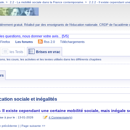
iale.
>
2.2 - La mobilité sociale dans la France contemporaine.
>
2.2.2 - Il existe cependant une
tièrement gratuit. Réalisé par des enseignants de l'éducation nationale.
CRDP
de l'académie 
Firefox
Les forums
Rss 2.0
Téléchargements
les Tests
Brises en vrac
s, les cours, les activites et les textes utilisés dans les différents chapitres
rs
ation sociale et inégalités
 - Il existe cependant une certaine mobilité sociale, mais inégale 
se à jour le : 13-01-2026
4 Commentaire(s)
 précédente |
| Page suivante >>