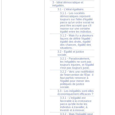
3 - Idéal démocratique et
inégalités.
3.1 - L'idéal égalitaire.
3.1.1 - Les sociétés
démocratiques reposent
toujours sur l'idée d'égalité
parce qu'un ordre social ne
peut être accepté que s'il
repose sur une certaine
égalité entre les individus.
3.1.2 - Mais il y a plusieurs
façons de définir l'égalité :
égalité des droits, égalité
des chances, égalité des
situations.
3.2 - Egalité et justice
sociale.
3.2.1 - Paradoxalement,
les inégalités ne sont pas
toujours injustes, et l'égalité
n'est pas toujours juste.
3.2.2 - Vers une redéfinition
de l'intervention de l'Etat : il
faut parfois renoncer à
l'égalité pour mener des
politiques de justice
sociale.
3.3 - Les inégalités sont-elles
économiquement efficaces ?
3.3.1 - L'inégalité est
favorable à la croissance
parce qu'elle incite les
individus à travailler, à
investir et à innover.
3.3.2 - Mais l'inégalité peut