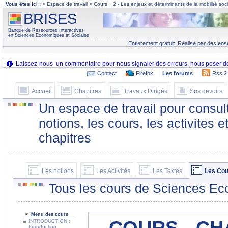
Vous êtes ici :
> Espace de travail > Cours
2 - Les enjeux et déterminants de la mobilité soc
BRISES
Banque de Ressources Interactives
en Sciences Economiques et Sociales
Entièrement gratuit. Réalisé par des ens
Contact
Firefox
Les forums
Rss 2
Accueil
Chapitres
Travaux Dirigés
Sos devoirs
Un espace de travail pour consult
notions, les cours, les activites e
chapitres
Les notions
Les Activités
Les Textes
Les Cou
Tous les cours de Sciences Ec
Menu des cours
INTRODUCTION :
Introduction