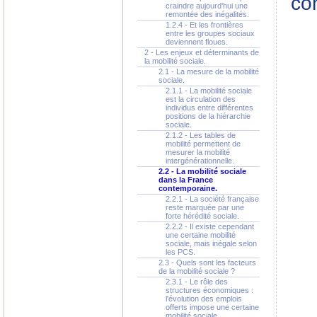
co
craindre aujourd'hui une
remontée des inégalités.
1.2.4 - Et les frontières
entre les groupes sociaux
deviennent floues.
2 - Les enjeux et déterminants de
la mobilité sociale.
2.1 - La mesure de la mobilité
sociale.
2.1.1 - La mobilité sociale
est la circulation des
individus entre différentes
positions de la hiérarchie
sociale.
2.1.2 - Les tables de
mobilité permettent de
mesurer la mobilité
intergénérationnelle.
2.2 - La mobilité sociale
dans la France
contemporaine.
2.2.1 - La société française
reste marquée par une
forte hérédité sociale.
2.2.2 - Il existe cependant
une certaine mobilité
sociale, mais inégale selon
les PCS.
2.3 - Quels sont les facteurs
de la mobilité sociale ?
2.3.1 - Le rôle des
structures économiques :
l'évolution des emplois
offerts impose une certaine
mobilité sociale.