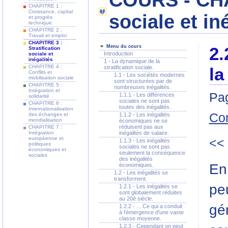
COURS - CHAP
CHAPITRE 1 :
Croissance, capital
sociale et in
et progrès
technique
CHAPITRE 2 :
Travail et emploi
CHAPITRE 3 :
Menu du cours
2.
Stratification
Introduction
sociale et
inégalités
1 - La dynamique de la
CHAPITRE 4 :
stratification sociale.
la
Conflits et
1.1 - Les sociétés modernes
mobilisation sociale
sont structurées par de
CHAPITRE 5 :
nombreuses inégalités.
Intégration et
Pag
1.1.1 - Les différences
solidarité
sociales ne sont pas
CHAPITRE 6 :
toutes des inégalités.
Internationalisation
Co
des échanges et
1.1.2 - Les inégalités
mondialisation
économiques ne se
réduisent pas aux
CHAPITRE 7 :
Intégration
inégalités de salaire.
européenne et
<<
1.1.3 - Les inégalités
politiques
sociales ne sont pas
économiques et
seulement la conséquence
sociales
des inégalités
En 
économiques.
1.2 - Les inégalités se
transforment.
peu
1.2.1 - Les inégalités se
sont globalement réduites
au 20è siècle.
gé
1.2.2 - ... Ce qui a conduit
à l'émergence d'une vaste
classe moyenne.
1.2.3 - Cependant on peut