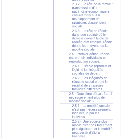
2.3.2 - Le rôle de la famille :
transmission d'un
patrimoine économique et
culturel mais aussi
développement de
stratégies d'ascension
sociale.
2.3.3 - Le rôle de l'école :
dans une société où le
diplôme devient la clé de
l'accès aux emplois, l'école
donne les moyens de la
mobilité sociale.
2.4 - Premier débat : l'école,
entre choix individuels et
reproduction sociale.
2.4.1 - L'école reproduit et
légitime les inégalités
sociales de départ.
2.4.2 - Les inégalités de
réussite scolaire sont le
résultat de stratégies
familiales différentes.
2.5 - Deuxième débat : faut-il
nécessairement plus de
mobilité sociale ?
2.5.1 - La mobilité sociale
n'est pas nécessairement
bien vécue par les
individus.
2.5.2 - Une société plus
mobile n'est pas forcément
plus égalitaire, et la mobilité
peut servir d'alibi à
l'inégalité.