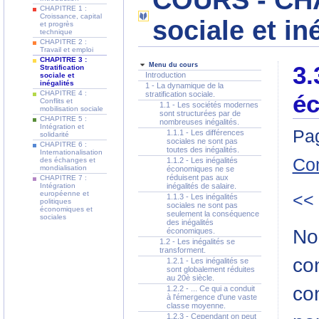
COURS - CHAP
CHAPITRE 1 :
Croissance, capital
sociale et in
et progrès
technique
CHAPITRE 2 :
Travail et emploi
CHAPITRE 3 :
Menu du cours
3.
Stratification
Introduction
sociale et
inégalités
1 - La dynamique de la
CHAPITRE 4 :
stratification sociale.
éc
Conflits et
1.1 - Les sociétés modernes
mobilisation sociale
sont structurées par de
CHAPITRE 5 :
nombreuses inégalités.
Intégration et
Pag
1.1.1 - Les différences
solidarité
sociales ne sont pas
CHAPITRE 6 :
toutes des inégalités.
Internationalisation
Co
des échanges et
1.1.2 - Les inégalités
mondialisation
économiques ne se
réduisent pas aux
CHAPITRE 7 :
Intégration
inégalités de salaire.
européenne et
<<
1.1.3 - Les inégalités
politiques
sociales ne sont pas
économiques et
seulement la conséquence
sociales
des inégalités
No
économiques.
1.2 - Les inégalités se
transforment.
con
1.2.1 - Les inégalités se
sont globalement réduites
au 20è siècle.
con
1.2.2 - ... Ce qui a conduit
à l'émergence d'une vaste
classe moyenne.
1.2.3 - Cependant on peut