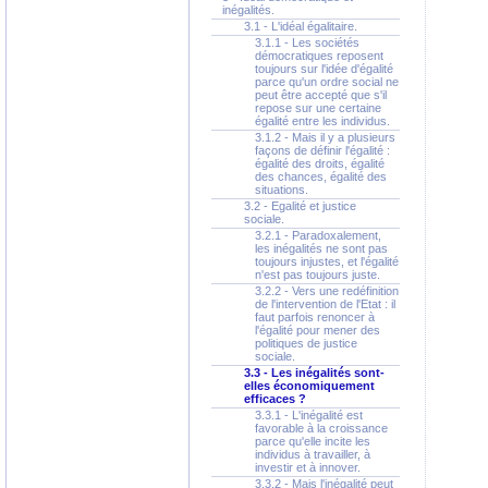
inégalités.
3.1 - L'idéal égalitaire.
3.1.1 - Les sociétés
démocratiques reposent
toujours sur l'idée d'égalité
parce qu'un ordre social ne
peut être accepté que s'il
repose sur une certaine
égalité entre les individus.
3.1.2 - Mais il y a plusieurs
façons de définir l'égalité :
égalité des droits, égalité
des chances, égalité des
situations.
3.2 - Egalité et justice
sociale.
3.2.1 - Paradoxalement,
les inégalités ne sont pas
toujours injustes, et l'égalité
n'est pas toujours juste.
3.2.2 - Vers une redéfinition
de l'intervention de l'Etat : il
faut parfois renoncer à
l'égalité pour mener des
politiques de justice
sociale.
3.3 - Les inégalités sont-
elles économiquement
efficaces ?
3.3.1 - L'inégalité est
favorable à la croissance
parce qu'elle incite les
individus à travailler, à
investir et à innover.
3.3.2 - Mais l'inégalité peut