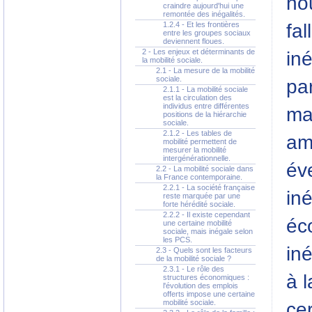
no
craindre aujourd'hui une
remontée des inégalités.
fal
1.2.4 - Et les frontières
entre les groupes sociaux
deviennent floues.
2 - Les enjeux et déterminants de
iné
la mobilité sociale.
2.1 - La mesure de la mobilité
sociale.
pa
2.1.1 - La mobilité sociale
est la circulation des
individus entre différentes
mai
positions de la hiérarchie
sociale.
2.1.2 - Les tables de
am
mobilité permettent de
mesurer la mobilité
intergénérationnelle.
év
2.2 - La mobilité sociale dans
la France contemporaine.
2.2.1 - La société française
iné
reste marquée par une
forte hérédité sociale.
2.2.2 - Il existe cependant
éc
une certaine mobilité
sociale, mais inégale selon
les PCS.
in
2.3 - Quels sont les facteurs
de la mobilité sociale ?
2.3.1 - Le rôle des
à 
structures économiques :
l'évolution des emplois
offerts impose une certaine
mobilité sociale.
cer