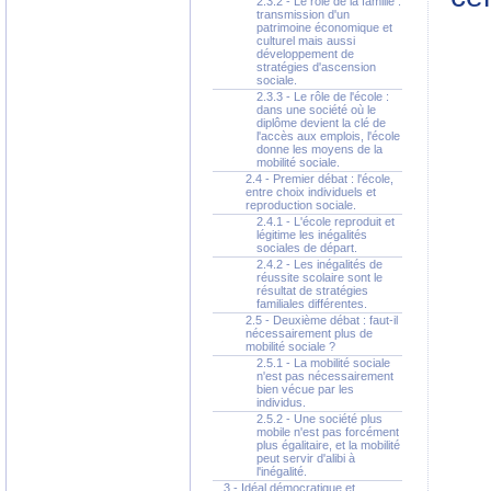
2.3.2 - Le rôle de la famille :
transmission d'un
patrimoine économique et
culturel mais aussi
développement de
stratégies d'ascension
sociale.
2.3.3 - Le rôle de l'école :
dans une société où le
diplôme devient la clé de
l'accès aux emplois, l'école
donne les moyens de la
mobilité sociale.
2.4 - Premier débat : l'école,
entre choix individuels et
reproduction sociale.
2.4.1 - L'école reproduit et
légitime les inégalités
sociales de départ.
2.4.2 - Les inégalités de
réussite scolaire sont le
résultat de stratégies
familiales différentes.
2.5 - Deuxième débat : faut-il
nécessairement plus de
mobilité sociale ?
2.5.1 - La mobilité sociale
n'est pas nécessairement
bien vécue par les
individus.
2.5.2 - Une société plus
mobile n'est pas forcément
plus égalitaire, et la mobilité
peut servir d'alibi à
l'inégalité.
3 - Idéal démocratique et