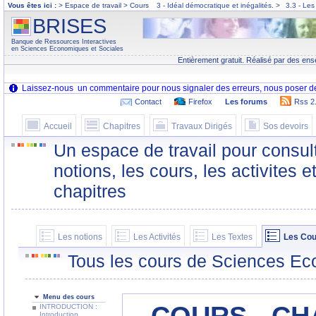
Vous êtes ici :
> Espace de travail > Cours
3 - Idéal démocratique et inégalités.
>
3.3 - Les
BRISES
Banque de Ressources Interactives
en Sciences Economiques et Sociales
Entièrement gratuit. Réalisé par des ens
Contact
Firefox
Les forums
Rss 2
Accueil
Chapitres
Travaux Dirigés
Sos devoirs
Un espace de travail pour consult
notions, les cours, les activites e
chapitres
Les notions
Les Activités
Les Textes
Les Cou
Tous les cours de Sciences Ec
Menu des cours
INTRODUCTION :
Introduction