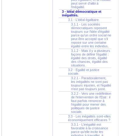
peut servir d'alibi à
l'inégalité.
3 - Idéal démocratique et
inégalités.
3.1 - L'idéal égalitaire.
3.1.1 - Les sociétés
démocratiques reposent
toujours sur l'idée d'égalité
parce qu'un ordre social ne
peut être accepté que s'il
repose sur une certaine
égalité entre les individus.
3.1.2 - Mais il y a plusieurs
façons de définir l'égalité :
égalité des droits, égalité
des chances, égalité des
situations.
3.2 - Egalité et justice
sociale.
3.2.1 - Paradoxalement,
les inégalités ne sont pas
toujours injustes, et l'égalité
n'est pas toujours juste.
3.2.2 - Vers une redéfinition
de l'intervention de l'Etat : il
faut parfois renoncer à
l'égalité pour mener des
politiques de justice
sociale.
3.3 - Les inégalités sont-elles
économiquement efficaces ?
3.3.1 - L'inégalité est
favorable à la croissance
parce qu'elle incite les
individus à travailler, à