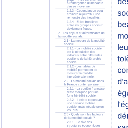
des
à l'émergence d'une vaste
classe moyenne.
so
1.2.3 - Cependant on peut
craindre aujourd'hui une
remontée des inégalités.
be
1.2.4 - Et les frontières
entre les groupes sociaux
deviennent floues.
2 - Les enjeux et déterminants de
mo
la mobilité sociale.
2.1 - La mesure de la mobilité
sociale.
leu
2.1.1 - La mobilité sociale
est la circulation des
individus entre différentes
tol
positions de la hiérarchie
sociale.
2.1.2 - Les tables de
co
mobilité permettent de
mesurer la mobilité
intergénérationnelle.
d'a
2.2 - La mobilité sociale dans
la France contemporaine.
2.2.1 - La société française
éga
reste marquée par une
forte hérédité sociale.
2.2.2 - Il existe cependant
l'é
une certaine mobilité
sociale, mais inégale selon
les PCS.
dé
2.3 - Quels sont les facteurs
de la mobilité sociale ?
2.3.1 - Le rôle des
san
structures économiques :