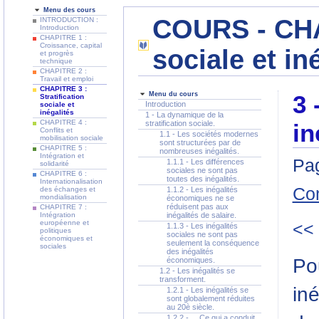
Menu des cours
COURS - CHAP
INTRODUCTION :
Introduction
CHAPITRE 1 :
Croissance, capital
sociale et in
et progrès
technique
CHAPITRE 2 :
Travail et emploi
CHAPITRE 3 :
Menu du cours
3 
Stratification
Introduction
sociale et
inégalités
1 - La dynamique de la
CHAPITRE 4 :
stratification sociale.
in
Conflits et
1.1 - Les sociétés modernes
mobilisation sociale
sont structurées par de
CHAPITRE 5 :
nombreuses inégalités.
Intégration et
Pag
1.1.1 - Les différences
solidarité
sociales ne sont pas
CHAPITRE 6 :
toutes des inégalités.
Internationalisation
Co
des échanges et
1.1.2 - Les inégalités
mondialisation
économiques ne se
réduisent pas aux
CHAPITRE 7 :
Intégration
inégalités de salaire.
européenne et
<<
1.1.3 - Les inégalités
politiques
sociales ne sont pas
économiques et
seulement la conséquence
sociales
des inégalités
Po
économiques.
1.2 - Les inégalités se
transforment.
iné
1.2.1 - Les inégalités se
sont globalement réduites
au 20è siècle.
1.2.2 - ... Ce qui a conduit