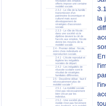
l'évolution des emplois
offerts impose une certaine
mobilité sociale.
3.1
2.3.2 - Le rôle de la famille :
transmission d'un
patrimoine économique et
la
culturel mais aussi
développement de
stratégies d'ascension
dif
sociale.
2.3.3 - Le rôle de l'école :
dans une société où le
acc
diplôme devient la clé de
l'accès aux emplois, l'école
donne les moyens de la
son
mobilité sociale.
2.4 - Premier débat : l'école,
entre choix individuels et
En
reproduction sociale.
2.4.1 - L'école reproduit et
légitime les inégalités
sociales de départ.
l'
2.4.2 - Les inégalités de
réussite scolaire sont le
résultat de stratégies
par
familiales différentes.
2.5 - Deuxième débat : faut-il
nécessairement plus de
l'i
mobilité sociale ?
2.5.1 - La mobilité sociale
n'est pas nécessairement
acc
bien vécue par les
individus.
2.5.2 - Une société plus
tou
mobile n'est pas forcément
plus égalitaire, et la mobilité