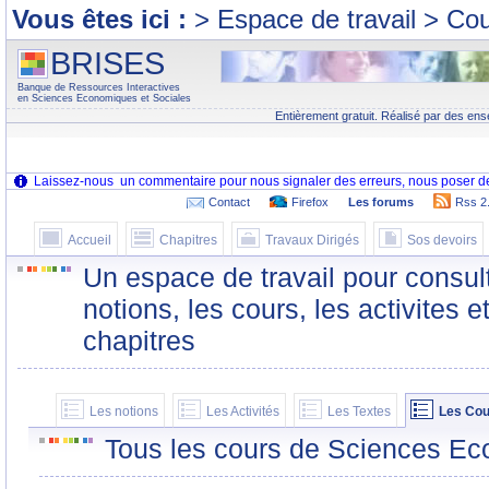
Vous êtes ici :
> Espace de travail > Co
BRISES
Banque de Ressources Interactives
en Sciences Economiques et Sociales
Entièrement gratuit. Réalisé par des ens
Contact
Firefox
Les forums
Rss 2
Accueil
Chapitres
Travaux Dirigés
Sos devoirs
Un espace de travail pour consult
notions, les cours, les activites e
chapitres
Les notions
Les Activités
Les Textes
Les Cou
Tous les cours de Sciences Ec