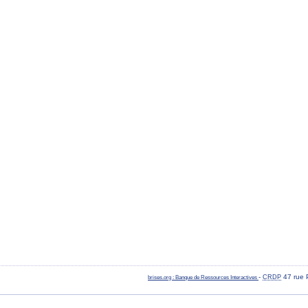
-
47 rue 
brises.org : Banque de Ressources Interactives
CRDP