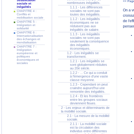
Stratification
<< Page
nombreuses inégalités.
sociale et
inégalités
1.1.1 - Les différences
On a vu
sociales ne sont pas
CHAPITRE 4 :
Conflits et
toutes des inégalités.
croiss
mobilisation sociale
1.1.2 - Les inégalités
de l'ef
CHAPITRE 5 :
économiques ne se
Intégration et
réduisent pas aux
penser
solidarité
inégalités de salaire.
CHAPITRE 6 :
1.1.3 - Les inégalités
Internationalisation
sociales ne sont pas
des échanges et
seulement la conséquence
mondialisation
des inégalités
CHAPITRE 7 :
économiques.
Intégration
1.2 - Les inégalités se
européenne et
politiques
transforment.
économiques et
1.2.1 - Les inégalités se
sociales
sont globalement réduites
au 20è siècle.
1.2.2 - ... Ce qui a conduit
à l'émergence d'une vaste
classe moyenne.
1.2.3 - Cependant on peut
craindre aujourd'hui une
remontée des inégalités.
1.2.4 - Et les frontières
entre les groupes sociaux
deviennent floues.
2 - Les enjeux et déterminants de
la mobilité sociale.
2.1 - La mesure de la mobilité
sociale.
2.1.1 - La mobilité sociale
est la circulation des
individus entre différentes