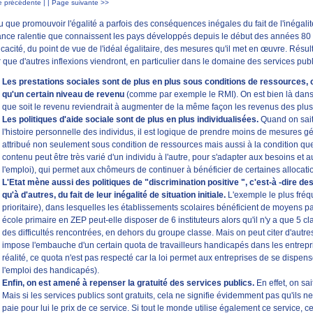
 précédente |
| Page suivante >>
 que promouvoir l'égalité a parfois des conséquences inégales du fait de l'inégalité 
ance ralentie que connaissent les pays développés depuis le début des années 80 lim
ficacité, du point de vue de l'idéal égalitaire, des mesures qu'il met en œuvre. Résulta
 que d'autres inflexions viendront, en particulier dans le domaine des services publ
Les prestations sociales sont de plus en plus sous conditions de ressources, 
qu'un certain niveau de revenu
(comme par exemple le RMI). On est bien là dans
que soit le revenu reviendrait à augmenter de la même façon les revenus des plus r
Les politiques d'aide sociale sont de plus en plus individualisées.
Quand on sait 
l'histoire personnelle des individus, il est logique de prendre moins de mesures géné
attribué non seulement sous condition de ressources mais aussi à la condition que 
contenu peut être très varié d'un individu à l'autre, pour s'adapter aux besoins et
l'emploi), qui permet aux chômeurs de continuer à bénéficier de certaines allocati
L'Etat mène aussi des politiques de "discrimination positive ", c'est-à -dire des
qu'à d'autres, du fait de leur inégalité de situation initiale.
L'exemple le plus fréq
prioritaire), dans lesquelles les établissements scolaires bénéficient de moyens part
école primaire en ZEP peut-elle disposer de 6 instituteurs alors qu'il n'y a que 5 c
des difficultés rencontrées, en dehors du groupe classe. Mais on peut citer d'autre
impose l'embauche d'un certain quota de travailleurs handicapés dans les entreprises
réalité, ce quota n'est pas respecté car la loi permet aux entreprises de se disp
l'emploi des handicapés).
Enfin, on est amené à repenser la gratuité des services publics.
En effet, on sai
Mais si les services publics sont gratuits, cela ne signifie évidemment pas qu'ils n
paie pour lui le prix de ce service. Si tout le monde utilise également ce service