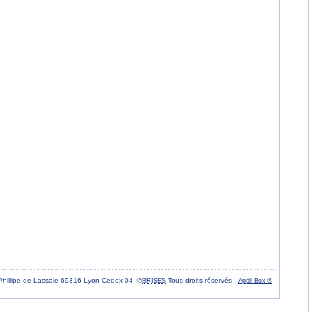
Phillipe-de-Lassale 69316 Lyon Cedex 04- ©
Tous droits réservés -
BRISES
Appli-Box ®