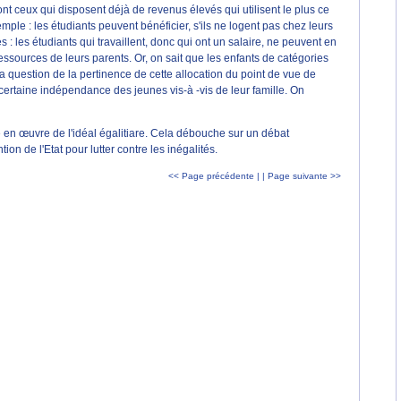
sont ceux qui disposent déjà de revenus élevés qui utilisent le plus ce
ple : les étudiants peuvent bénéficier, s'ils ne logent pas chez leurs
: les étudiants qui travaillent, donc qui ont un salaire, ne peuvent en
essources de leurs parents. Or, on sait que les enfants de catégories
 question de la pertinence de cette allocation du point de vue de
ne certaine indépendance des jeunes vis-à -vis de leur famille. On
ise en œuvre de l'idéal égalitiare. Cela débouche sur un débat
on de l'Etat pour lutter contre les inégalités.
<< Page précédente |
| Page suivante >>