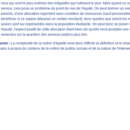
ceux qui sont le plus victimes des inégalités qui l'utilisent le plus. Mais quand ce 
service, cela pose un problème du point de vue de l'équité. On peut donner un exem
parents, d'une allocation logement sans condition de ressources (sauf personnelles 
bénéficier si ce salaire dépasse un certain montant), donc quelles que soient les r
aisées sont sur-représentés dans la population étudiante. On peut donc se poser la
l'équité, l'aspect positif de cette allocation étant bien sûr qu'elle rend possible u
reviendra sur la question des services publics plus loin.
sion :
La complexité de la notion d'égalité rend donc difficile la définition et la m
ire à propos du contenu de la notion de justice sociale et de la nature de l'interventi