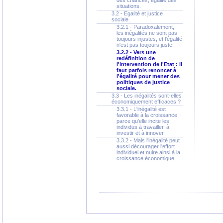
des chances, égalité des
situations.
3.2 - Egalité et justice
sociale.
3.2.1 - Paradoxalement,
les inégalités ne sont pas
toujours injustes, et l'égalité
n'est pas toujours juste.
3.2.2 - Vers une
redéfinition de
l'intervention de l'Etat : il
faut parfois renoncer à
l'égalité pour mener des
politiques de justice
sociale.
3.3 - Les inégalités sont-elles
économiquement efficaces ?
3.3.1 - L'inégalité est
favorable à la croissance
parce qu'elle incite les
individus à travailler, à
investir et à innover.
3.3.2 - Mais l'inégalité peut
aussi décourager l'effort
individuel et nuire ainsi à la
croissance économique.