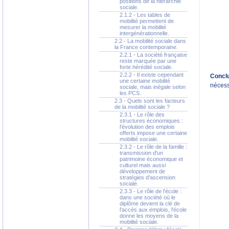
positions de la hiérarchie
sociale.
2.1.2 - Les tables de
mobilité permettent de
mesurer la mobilité
intergénérationnelle.
2.2 - La mobilité sociale dans
la France contemporaine.
2.2.1 - La société française
reste marquée par une
forte hérédité sociale.
2.2.2 - Il existe cependant
Conclu
une certaine mobilité
nécessa
sociale, mais inégale selon
les PCS.
2.3 - Quels sont les facteurs
de la mobilité sociale ?
2.3.1 - Le rôle des
structures économiques :
l'évolution des emplois
offerts impose une certaine
mobilité sociale.
2.3.2 - Le rôle de la famille :
transmission d'un
patrimoine économique et
culturel mais aussi
développement de
stratégies d'ascension
sociale.
2.3.3 - Le rôle de l'école :
dans une société où le
diplôme devient la clé de
l'accès aux emplois, l'école
donne les moyens de la
mobilité sociale.