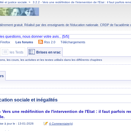
ité et justice sociale.
>
3.2.2 - Vers une redéfinition de l'intervention de l'Etat : il faut parfois r
tièrement gratuit. Réalisé par des enseignants de l'éducation nationale.
CRDP
de l'académie 
Firefox
Les forums
Rss 2.0
Téléchargements
les Tests
Brises en vrac
s, les cours, les activites et les textes utilisés dans les différents chapitres
rs
ation sociale et inégalités
 - Vers une redéfinition de l'intervention de l'Etat : il faut parfois
le.
se à jour le : 13-01-2026
4 Commentaire(s)