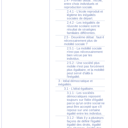
2.4 - Premier débat : l'école,
entre choix individuels et
reproduction sociale.
2.4.1 - L'école reproduit et
légitime les inégalités
sociales de départ.
2.4.2 - Les inégalités de
réussite scolaire sont le
résultat de stratégies
familiales différentes.
2.5 - Deuxième débat : faut-il
nécessairement plus de
mobilité sociale ?
2.5.1 - La mobilité sociale
n'est pas nécessairement
bien vécue par les
individus.
2.5.2 - Une société plus
mobile n'est pas forcément
plus égalitaire, et la mobilité
peut servir d'alibi à
l'inégalité.
3 - Idéal démocratique et
inégalités.
3.1 - L'idéal égalitaire.
3.1.1 - Les sociétés
démocratiques reposent
toujours sur l'idée d'égalité
parce qu'un ordre social ne
peut être accepté que s'il
repose sur une certaine
égalité entre les individus.
3.1.2 - Mais il y a plusieurs
façons de définir l'égalité :
égalité des droits, égalité