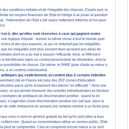
des conditions initiales et de l'inégalité des chances. D'autre part, la
ite les moyens financiers de l'Etat et l'oblige à se poser la question
t : l'intervention de l'Etat a été assez nettement infléchie et l'on peut
ics.
c'est-à -dire qu'elles sont réservées à ceux qui gagnent moins
 une logique d'équité : donner la même chose à tout le monde quel
iches et des plus pauvres, ce qui ne réduirait pas les inégalités.
que les inégalités sont plus souvent dues qu'avant aux aléas de
rales dont on a du mal à assurer l'efficacité. Ainsi, le RMI est-il
le bénéficiaire signe un contrat personnalisé de réinsertion, dont le
 aux possibilités de chacun. De même, le PARE (plan d'aide au retour à
ons, a un contenu individualisé.
 politiques qui, explicitement, accordent plus à certains individus
uemment cité en France est celui des ZEP (zones d'éducation
iculiers parce qu'ils scolarisent des élèves" en difficulté ". Ainsi une
lasses, ce qui permet d'assurer des activités individualisées en fonction
s exemples de politiques de discrimination positive : quand la loi
, il s'agit bien d'une discrimination positive (on sait que, dans la
enser de cette embauche en versant une certaine somme à un fonds pour
t que ceux-ci sont en général gratuits du fait qu'ils sont utiles à tous.
e coûtent rien. Quand un consommateur utilise un service public, l'Etat
, cela peut se comprendre. Cela se comprend encore mieux si ce sont