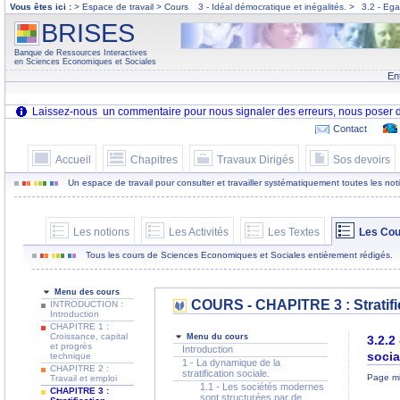
Vous êtes ici :
> Espace de travail > Cours
3 - Idéal démocratique et inégalités.
>
3.2 - Egal
BRISES
Banque de Ressources Interactives
en Sciences Economiques et Sociales
En
Contact
Accueil
Chapitres
Travaux Dirigés
Sos devoirs
Un espace de travail pour consulter et travailler systématiquement toutes les notion
Les notions
Les Activités
Les Textes
Les Cou
Tous les cours de Sciences Economiques et Sociales entièrement rédigés.
Menu des cours
COURS - CHAPITRE 3 : Stratific
INTRODUCTION :
Introduction
CHAPITRE 1 :
Croissance, capital
Menu du cours
3.2.2
et progrès
Introduction
socia
technique
1 - La dynamique de la
CHAPITRE 2 :
stratification sociale.
Page mi
Travail et emploi
1.1 - Les sociétés modernes
CHAPITRE 3 :
sont structurées par de