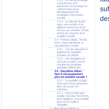
2.3.2 - Le rôle de la famille :
transmission d'un
patrimoine économique et
suf
culturel mais aussi
développement de
stratégies d'ascension
des
sociale.
2.3.3 - Le rôle de l'école :
dans une société où le
diplôme devient la clé de
l'accès aux emplois, l'école
donne les moyens de la
mobilité sociale.
2.4 - Premier débat : l'école,
entre choix individuels et
reproduction sociale.
2.4.1 - L'école reproduit et
légitime les inégalités
sociales de départ.
2.4.2 - Les inégalités de
réussite scolaire sont le
résultat de stratégies
familiales différentes.
2.5 - Deuxième débat :
faut-il nécessairement
plus de mobilité sociale ?
2.5.1 - La mobilité sociale
n'est pas nécessairement
bien vécue par les
individus.
2.5.2 - Une société plus
mobile n'est pas forcément
plus égalitaire, et la mobilité
peut servir d'alibi à
l'inégalité.
3 - Idéal démocratique et