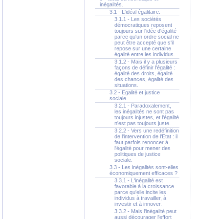
inégalités.
3.1 - L'idéal égalitaire.
3.1.1 - Les sociétés
démocratiques reposent
toujours sur l'idée d'égalité
parce qu'un ordre social ne
peut être accepté que s'il
repose sur une certaine
égalité entre les individus.
3.1.2 - Mais il y a plusieurs
façons de définir l'égalité :
égalité des droits, égalité
des chances, égalité des
situations.
3.2 - Egalité et justice
sociale.
3.2.1 - Paradoxalement,
les inégalités ne sont pas
toujours injustes, et l'égalité
n'est pas toujours juste.
3.2.2 - Vers une redéfinition
de l'intervention de l'Etat : il
faut parfois renoncer à
l'égalité pour mener des
politiques de justice
sociale.
3.3 - Les inégalités sont-elles
économiquement efficaces ?
3.3.1 - L'inégalité est
favorable à la croissance
parce qu'elle incite les
individus à travailler, à
investir et à innover.
3.3.2 - Mais l'inégalité peut
aussi décourager l'effort