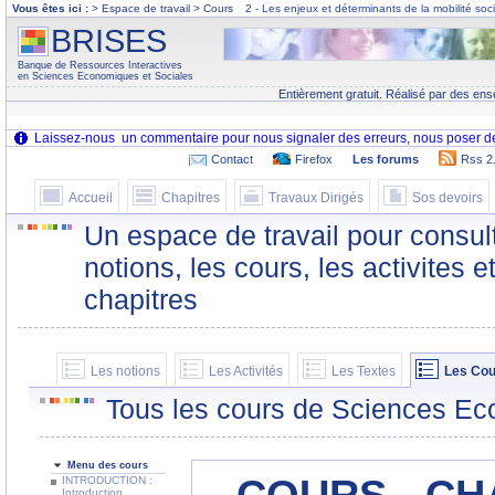
Vous êtes ici :
> Espace de travail > Cours
2 - Les enjeux et déterminants de la mobilité soc
BRISES
Banque de Ressources Interactives
en Sciences Economiques et Sociales
Entièrement gratuit. Réalisé par des ens
Contact
Firefox
Les forums
Rss 2
Accueil
Chapitres
Travaux Dirigés
Sos devoirs
Un espace de travail pour consult
notions, les cours, les activites e
chapitres
Les notions
Les Activités
Les Textes
Les Cou
Tous les cours de Sciences Ec
Menu des cours
INTRODUCTION :
Introduction