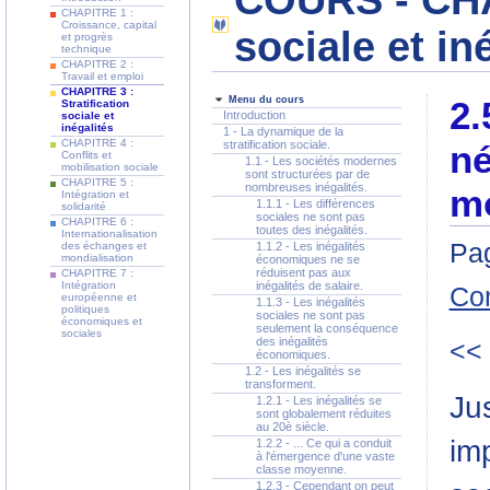
COURS - CHAP
CHAPITRE 1 :
Croissance, capital
sociale et in
et progrès
technique
CHAPITRE 2 :
Travail et emploi
CHAPITRE 3 :
Menu du cours
2.
Stratification
Introduction
sociale et
inégalités
1 - La dynamique de la
CHAPITRE 4 :
stratification sociale.
né
Conflits et
1.1 - Les sociétés modernes
mobilisation sociale
sont structurées par de
CHAPITRE 5 :
nombreuses inégalités.
mo
Intégration et
1.1.1 - Les différences
solidarité
sociales ne sont pas
CHAPITRE 6 :
toutes des inégalités.
Internationalisation
Pag
des échanges et
1.1.2 - Les inégalités
mondialisation
économiques ne se
réduisent pas aux
CHAPITRE 7 :
Intégration
inégalités de salaire.
Co
européenne et
1.1.3 - Les inégalités
politiques
sociales ne sont pas
économiques et
seulement la conséquence
sociales
des inégalités
<<
économiques.
1.2 - Les inégalités se
transforment.
Ju
1.2.1 - Les inégalités se
sont globalement réduites
au 20è siècle.
im
1.2.2 - ... Ce qui a conduit
à l'émergence d'une vaste
classe moyenne.
1.2.3 - Cependant on peut