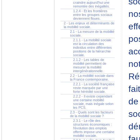
so
craindre aujourd'hui une
remontée des inégalités.
no
1.2.4 - Et les frontières
entre les groupes sociaux
deviennent floues.
2 - Les enjeux et déterminants de
ef
la mobilité sociale.
2.1 - La mesure de la mobilité
sociale.
po
2.1.1 - La mobilité sociale
est la circulation des
individus entre différentes
ac
positions de la hiérarchie
sociale.
2.1.2 - Les tables de
not
mobilité permettent de
mesurer la mobilité
intergénérationnelle.
Rév
2.2 - La mobilité sociale dans
la France contemporaine.
2.2.1 - La société française
fa
reste marquée par une
forte hérédité sociale.
2.2.2 - Il existe cependant
de 
une certaine mobilité
sociale, mais inégale selon
les PCS.
so
2.3 - Quels sont les facteurs
de la mobilité sociale ?
2.3.1 - Le rôle des
dém
structures économiques :
l'évolution des emplois
offerts impose une certaine
mobilité sociale.
fau