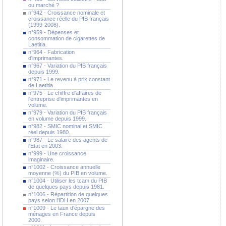
ou marché ?
n°942 - Croissance nominale et
croissance réelle du PIB français
(1999-2008).
n°959 - Dépenses et
consommation de cigarettes de
Laetitia.
n°964 - Fabrication
d'imprimantes.
n°967 - Variation du PIB français
depuis 1999.
n°971 - Le revenu à prix constant
de Laetitia
n°975 - Le chiffre d'affaires de
l'entreprise d'imprimantes en
volume.
n°979 - Variation du PIB français
en volume depuis 1999.
n°982 - SMIC nominal et SMIC
réel depuis 1980.
n°987 - Le salaire des agents de
l'Etat en 2003.
n°999 - Une croissance
imaginaire.
n°1002 - Croissance annuelle
moyenne (%) du PIB en volume.
n°1004 - Utiliser les tcam du PIB
de quelques pays depuis 1981.
n°1006 - Répartition de quelques
pays selon l'IDH en 2007.
n°1009 - Le taux d'épargne des
ménages en France depuis
2000.