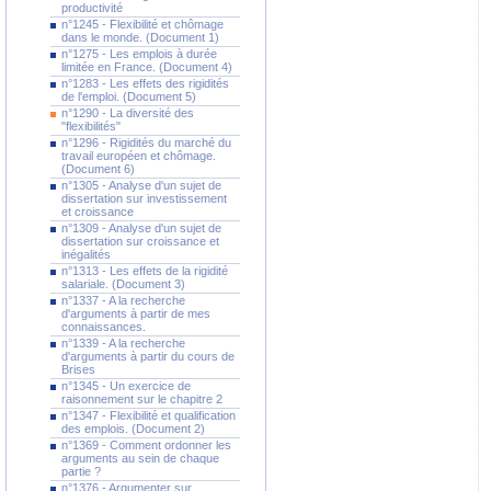
productivité
n°1245 - Flexibilité et chômage
dans le monde. (Document 1)
n°1275 - Les emplois à durée
limitée en France. (Document 4)
n°1283 - Les effets des rigidités
de l'emploi. (Document 5)
n°1290 - La diversité des
"flexibilités"
n°1296 - Rigidités du marché du
travail européen et chômage.
(Document 6)
n°1305 - Analyse d'un sujet de
dissertation sur investissement
et croissance
n°1309 - Analyse d'un sujet de
dissertation sur croissance et
inégalités
n°1313 - Les effets de la rigidité
salariale. (Document 3)
n°1337 - A la recherche
d'arguments à partir de mes
connaissances.
n°1339 - A la recherche
d'arguments à partir du cours de
Brises
n°1345 - Un exercice de
raisonnement sur le chapitre 2
n°1347 - Flexibilité et qualification
des emplois. (Document 2)
n°1369 - Comment ordonner les
arguments au sein de chaque
partie ?
n°1376 - Argumenter sur