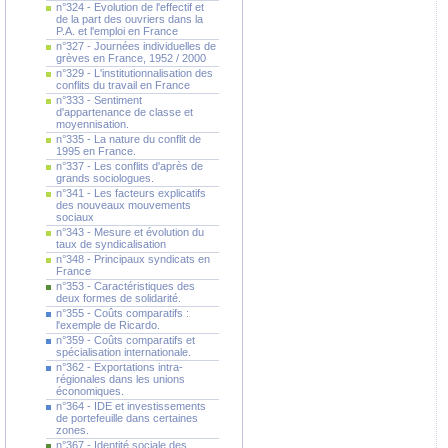
n°324 - Evolution de l'effectif et
de la part des ouvriers dans la
P.A. et l'emploi en France
n°327 - Journées individuelles de
grèves en France, 1952 / 2000
n°329 - L'institutionnalisation des
conflits du travail en France
n°333 - Sentiment
d'appartenance de classe et
moyennisation.
n°335 - La nature du conflit de
1995 en France.
n°337 - Les conflits d'après de
grands sociologues.
n°341 - Les facteurs explicatifs
des nouveaux mouvements
sociaux
n°343 - Mesure et évolution du
taux de syndicalisation
n°348 - Principaux syndicats en
France
n°353 - Caractéristiques des
deux formes de solidarité.
n°355 - Coûts comparatifs :
l'exemple de Ricardo.
n°359 - Coûts comparatifs et
spécialisation internationale.
n°362 - Exportations intra-
régionales dans les unions
économiques.
n°364 - IDE et investissements
de portefeuille dans certaines
zones.
n°367 - Identité sociale des