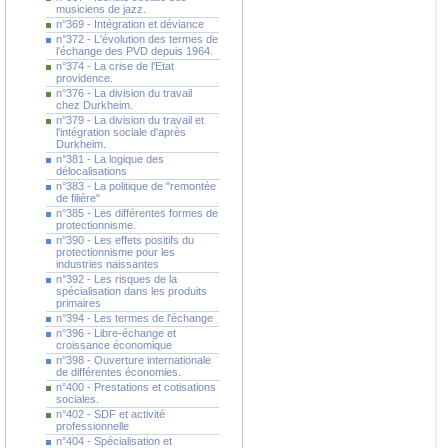
musiciens de jazz.
n°369 - Intégration et déviance
n°372 - L'évolution des termes de
l'échange des PVD depuis 1964.
n°374 - La crise de l'Etat
providence.
n°376 - La division du travail
chez Durkheim.
n°379 - La division du travail et
l'intégration sociale d'après
Durkheim.
n°381 - La logique des
délocalisations
n°383 - La politique de "remontée
de filière"
n°385 - Les différentes formes de
protectionnisme.
n°390 - Les effets positifs du
protectionnisme pour les
industries naissantes
n°392 - Les risques de la
spécialisation dans les produits
primaires
n°394 - Les termes de l'échange
n°396 - Libre-échange et
croissance économique
n°398 - Ouverture internationale
de différentes économies.
n°400 - Prestations et cotisations
sociales.
n°402 - SDF et activité
professionnelle
n°404 - Spécialisation et