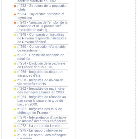
secteur d'activité en 2002.
n°232 - Structure de la population
totale
n°234 - Taylorisme, fordisme et
toyotisme
n°243 - Variation de l'emploi, de la
demande et de la productivité
(exercice de calcul).
n°245 - Comparaison inégalités
de Revenu disponible / inégalités
de Revenu déclaré.
n°250 - Construction d'une table
de recrutement.
n°252 - Construire une table de
destinée
n°254 - Evolution de la pauvreté
en France depuis 1970.
n°256 - Inégalités de départ en
vacances d'été.
n°258 - Inégalités de niveau de
vie retraités / actifs.
n°262 - Inégalités de patrimoine
des ménages salariés en 2000.
n°264 - Inégalités de réussite au
bac selon le sexe et le type de
bac, en 2000.
n°267 - Inégalités des taux de
chômage en France.
n°270 - Interprétation d'une table
de mobilité avec trois catégories.
n°272 - La courbe de Lorenz
n°275 - Le rapport inter-décile
n°279 - Le revenu des ménages
par décile