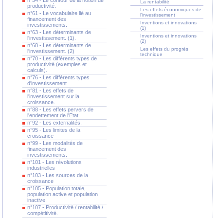
n°54 - Le contour de la notion de
La rentabilité
productivité.
Les effets économiques de
n°61 - Le vocabulaire lié au
l'investissement
financement des
Inventions et innovations
investissements.
(1)
n°63 - Les déterminants de
Inventions et innovations
l'investissement. (1).
(2)
n°68 - Les déterminants de
Les effets du progrès
l'investissement. (2)
technique
n°70 - Les différents types de
productivité (exemples et
calculs).
n°76 - Les différents types
d'investissement
n°81 - Les effets de
l'investissement sur la
croissance.
n°88 - Les effets pervers de
l'endettement de l'Etat.
n°92 - Les externalités.
n°95 - Les limites de la
croissance
n°99 - Les modalités de
financement des
investissements.
n°101 - Les révolutions
industrielles
n°103 - Les sources de la
croissance
n°105 - Population totale,
population active et population
inactive.
n°107 - Productivité / rentabilité /
compétitivité.