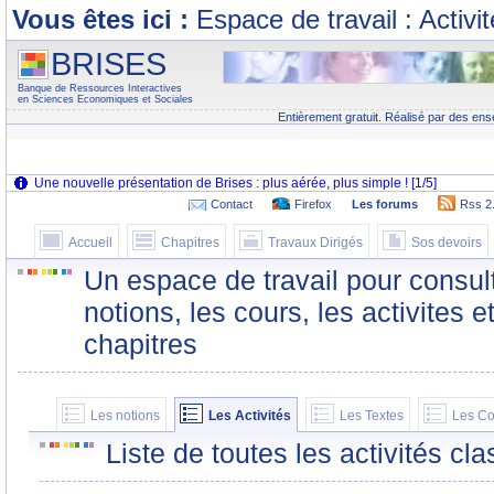
Vous êtes ici :
Espace de travail : Activi
BRISES
Banque de Ressources Interactives
en Sciences Economiques et Sociales
Entièrement gratuit. Réalisé par des ens
Contact
Firefox
Les forums
Rss 2
Accueil
Chapitres
Travaux Dirigés
Sos devoirs
Un espace de travail pour consult
notions, les cours, les activites e
chapitres
Les notions
Les Activités
Les Textes
Les Co
Liste de toutes les activités c