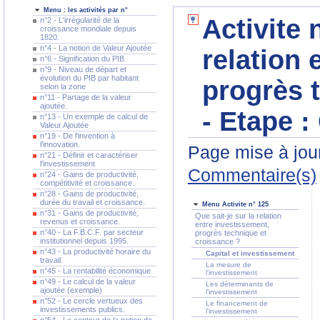
Menu : les activités par n°
Activite 
n°2 - L'irrégularité de la
croissance mondiale depuis
1820.
n°4 - La notion de Valeur Ajoutée
relation 
n°6 - Signification du PIB
n°9 - Niveau de départ et
évolution du PIB par habitant
progrès 
selon la zone
n°11 - Partage de la valeur
ajoutée.
- Etape :
n°13 - Un exemple de calcul de
Valeur Ajoutée
n°19 - De l'invention à
l'innovation.
Page mise à jour
n°21 - Définir et caractériser
l'investissement
Commentaire(s)
n°24 - Gains de productivité,
compétitivité et croissance.
n°28 - Gains de productivité,
durée du travail et croissance.
Menu Activite n° 125
n°31 - Gains de productivité,
Que sait-je sur la relation
revenus et croissance.
entre investissement,
n°40 - La F.B.C.F. par secteur
progrès technique et
institutionnel depuis 1995.
croissance ?
n°43 - La productivité horaire du
Capital et investissement
travail.
La mesure de
n°45 - La rentabilité économique
l'investissement
n°49 - Le calcul de la valeur
Les déterminants de
ajoutée (exemple)
l'investissement
n°52 - Le cercle vertueux des
Le financement de
investissements publics.
l'investissement