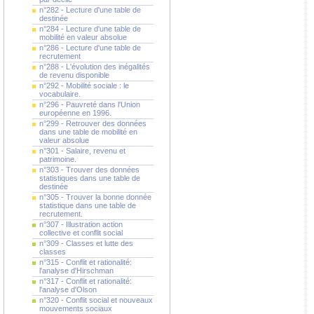
n°282 - Lecture d'une table de
destinée
n°284 - Lecture d'une table de
mobilité en valeur absolue
n°286 - Lecture d'une table de
recrutement
n°288 - L'évolution des inégalités
de revenu disponible
n°292 - Mobilité sociale : le
vocabulaire.
n°296 - Pauvreté dans l'Union
européenne en 1996.
n°299 - Retrouver des données
dans une table de mobilité en
valeur absolue
n°301 - Salaire, revenu et
patrimoine.
n°303 - Trouver des données
statistiques dans une table de
destinée
n°305 - Trouver la bonne donnée
statistique dans une table de
recrutement.
n°307 - Illustration action
collective et conflit social
n°309 - Classes et lutte des
classes
n°315 - Conflit et rationalité:
l'analyse d'Hirschman
n°317 - Conflit et rationalité:
l'analyse d'Olson
n°320 - Conflit social et nouveaux
mouvements sociaux