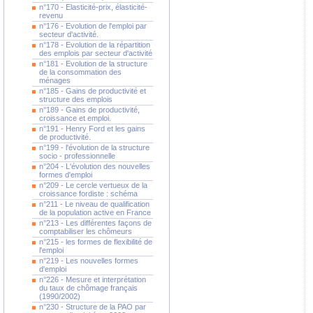
n°170 - Elasticité-prix, élasticité-
revenu
n°176 - Evolution de l'emploi par
secteur d'activité.
n°178 - Evolution de la répartition
des emplois par secteur d'activité
n°181 - Evolution de la structure
de la consommation des
ménages
n°185 - Gains de productivité et
structure des emplois
n°189 - Gains de productivité,
croissance et emploi.
n°191 - Henry Ford et les gains
de productivité.
n°199 - l'évolution de la structure
socio - professionnelle
n°204 - L'évolution des nouvelles
formes d'emploi
n°209 - Le cercle vertueux de la
croissance fordiste : schéma
n°211 - Le niveau de qualification
de la population active en France
n°213 - Les différentes façons de
comptabiliser les chômeurs
n°215 - les formes de flexibilité de
l'emploi
n°219 - Les nouvelles formes
d'emploi
n°226 - Mesure et interprétation
du taux de chômage français
(1990/2002)
n°230 - Structure de la PAO par