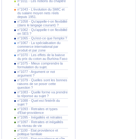
n°1011 - Les notions du chapitre
4
n°1043 - L'évolution du SMIC et
du salaire moyen nets réels
depuis 1951.
n°1058 - Qu'appelle-t-on flexibilité
(dans le langage courant) ?
n°1062 - Qu'appelle-t-on flexibilité
en SES ?
n°1065 - Qu'est-ce que l'emploi ?
n°1067 - La spécialisation du
commerce international par
produit et par zone
n°1070 - Les effets de la baisse
du prix du coton au Burkina Faso
n°1075 - Mieux comprendre la
formulation du sujet.
n°1077 - Argument or not
argument ?
n°1079 - Quelles sont les bonnes
raisons de se poser cette
question ?
n°1083 - Quelle forme va prendre
la réponse au sujet ?
n°1088 - Quel est l'intérêt du
sujet ?
n°1093 - Retraites et types
d'Etat-providence
n°1095 - Inégalités et retraites
n°1097 - Retraites et inégalités
du niveau de vie
n°1100 - Etat providence et
politique familiale
n°1103 - Etat-providence et rôle