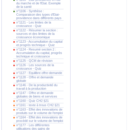
du marche et de l'Etat. Exemple
de la santé
n°1106 - Synthèse :
Comparaison des types d'Etat-
providence dans différents pays
n°1121 - Les limites de la
croissance - Quiz
n°1122 - Résumer la section :
sources et des limites de la
croissance économique
n°1123 - Accumultation du capital
et progrès technique - Quiz
n°1124 - Resumé section 2 :
Accumulation du capital, progrès
technique et croissance
n°1125 - QCM de révision
n°1126 - Les sources de la
croissance - Quiz
n°1127 - Equilibre offre-demande
n°1128 - Offre et demande
globale
n°1146 - De la productivité du
travail à la production
n°1147 - Offre et demande
globales de biens et services
n°1160 - Quiz CH2 §21
n°1161 - texte à trous CH2 §21
n°1163 - Effet des innovations de
produits sur le volume de l'emploi
n°1164 - Effet des innovations de
procédé sur le volume de l'emploi
n°1177 - Les différentes
utilisations des gains de