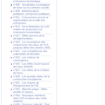
croissance économique.
n°406 - Vocabulaire sociologique
de base sur la cohésion sociale.
n°409 - Administrations
publiques, entreprises publiques.
n°411 - Concurrence accrue et
augmentation de la taille des
entreprises.
n°414 - De la diminution du coût
unitaire de production à la
croissance économique.
n°417 - Effets pervers de la
déréglementation.
n°419 - La convergence des
conjonctures des pays de l'U.E.
jusqu'au début des années 2000.
n°421 - Les compétences des
collectivités territoriales.
n°423 - Les critères de
convergence.
n°425 - Les effets d'une hausse
des taux d'intérêt.
n°427 - Les effets de la création
de l'euro.
n°429 - Les grandes dates de la
construction européenne.
n°431 - Les risques de
l'élargissement de l'UE.
n°433 - Marché unique : effets
positifs et risques.
n°435 - Nouveaux membres
dans l'UE et baisse des coûts
unitaires..
n°438 - Services collectifs : Etat