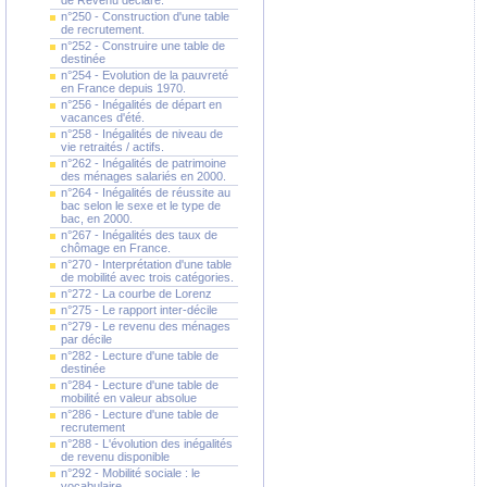
de Revenu déclaré.
n°250 - Construction d'une table
de recrutement.
n°252 - Construire une table de
destinée
n°254 - Evolution de la pauvreté
en France depuis 1970.
n°256 - Inégalités de départ en
vacances d'été.
n°258 - Inégalités de niveau de
vie retraités / actifs.
n°262 - Inégalités de patrimoine
des ménages salariés en 2000.
n°264 - Inégalités de réussite au
bac selon le sexe et le type de
bac, en 2000.
n°267 - Inégalités des taux de
chômage en France.
n°270 - Interprétation d'une table
de mobilité avec trois catégories.
n°272 - La courbe de Lorenz
n°275 - Le rapport inter-décile
n°279 - Le revenu des ménages
par décile
n°282 - Lecture d'une table de
destinée
n°284 - Lecture d'une table de
mobilité en valeur absolue
n°286 - Lecture d'une table de
recrutement
n°288 - L'évolution des inégalités
de revenu disponible
n°292 - Mobilité sociale : le
vocabulaire.