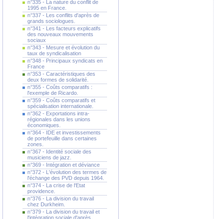
n°335 - La nature du conflit de
1995 en France.
n°337 - Les conflits d'après de
grands sociologues.
n°341 - Les facteurs explicatifs
des nouveaux mouvements
sociaux
n°343 - Mesure et évolution du
taux de syndicalisation
n°348 - Principaux syndicats en
France
n°353 - Caractéristiques des
deux formes de solidarité.
n°355 - Coûts comparatifs :
l'exemple de Ricardo.
n°359 - Coûts comparatifs et
spécialisation internationale.
n°362 - Exportations intra-
régionales dans les unions
économiques.
n°364 - IDE et investissements
de portefeuille dans certaines
zones.
n°367 - Identité sociale des
musiciens de jazz.
n°369 - Intégration et déviance
n°372 - L'évolution des termes de
l'échange des PVD depuis 1964.
n°374 - La crise de l'Etat
providence.
n°376 - La division du travail
chez Durkheim.
n°379 - La division du travail et
l'intégration sociale d'après