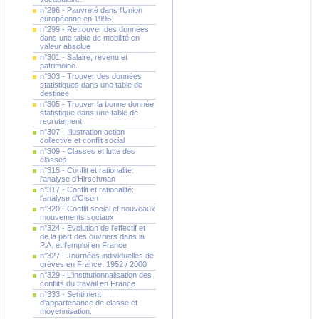
n°296 - Pauvreté dans l'Union
européenne en 1996.
n°299 - Retrouver des données
dans une table de mobilité en
valeur absolue
n°301 - Salaire, revenu et
patrimoine.
n°303 - Trouver des données
statistiques dans une table de
destinée
n°305 - Trouver la bonne donnée
statistique dans une table de
recrutement.
n°307 - Illustration action
collective et conflit social
n°309 - Classes et lutte des
classes
n°315 - Conflit et rationalité:
l'analyse d'Hirschman
n°317 - Conflit et rationalité:
l'analyse d'Olson
n°320 - Conflit social et nouveaux
mouvements sociaux
n°324 - Evolution de l'effectif et
de la part des ouvriers dans la
P.A. et l'emploi en France
n°327 - Journées individuelles de
grèves en France, 1952 / 2000
n°329 - L'institutionnalisation des
conflits du travail en France
n°333 - Sentiment
d'appartenance de classe et
moyennisation.