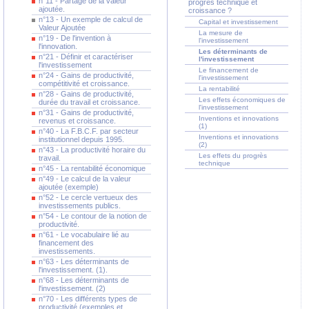
n°11 - Partage de la valeur
progrès technique et
ajoutée.
croissance ?
n°13 - Un exemple de calcul de
Capital et investissement
Valeur Ajoutée
La mesure de
n°19 - De l'invention à
l'investissement
l'innovation.
Les déterminants de
n°21 - Définir et caractériser
l'investissement
l'investissement
Le financement de
n°24 - Gains de productivité,
l'investissement
compétitivité et croissance.
La rentabilité
n°28 - Gains de productivité,
Les effets économiques de
durée du travail et croissance.
l'investissement
n°31 - Gains de productivité,
Inventions et innovations
revenus et croissance.
(1)
n°40 - La F.B.C.F. par secteur
Inventions et innovations
institutionnel depuis 1995.
(2)
n°43 - La productivité horaire du
Les effets du progrès
travail.
technique
n°45 - La rentabilité économique
n°49 - Le calcul de la valeur
ajoutée (exemple)
n°52 - Le cercle vertueux des
investissements publics.
n°54 - Le contour de la notion de
productivité.
n°61 - Le vocabulaire lié au
financement des
investissements.
n°63 - Les déterminants de
l'investissement. (1).
n°68 - Les déterminants de
l'investissement. (2)
n°70 - Les différents types de
productivité (exemples et