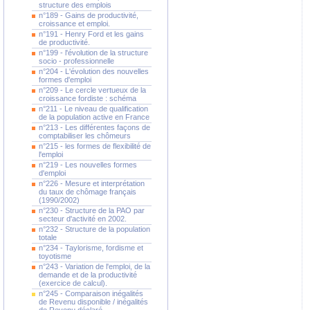
structure des emplois
n°189 - Gains de productivité,
croissance et emploi.
n°191 - Henry Ford et les gains
de productivité.
n°199 - l'évolution de la structure
socio - professionnelle
n°204 - L'évolution des nouvelles
formes d'emploi
n°209 - Le cercle vertueux de la
croissance fordiste : schéma
n°211 - Le niveau de qualification
de la population active en France
n°213 - Les différentes façons de
comptabiliser les chômeurs
n°215 - les formes de flexibilité de
l'emploi
n°219 - Les nouvelles formes
d'emploi
n°226 - Mesure et interprétation
du taux de chômage français
(1990/2002)
n°230 - Structure de la PAO par
secteur d'activité en 2002.
n°232 - Structure de la population
totale
n°234 - Taylorisme, fordisme et
toyotisme
n°243 - Variation de l'emploi, de la
demande et de la productivité
(exercice de calcul).
n°245 - Comparaison inégalités
de Revenu disponible / inégalités