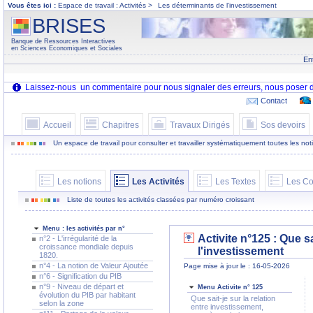
Vous êtes ici :
Espace de travail : Activités >
Les déterminants de l'investissement
BRISES
Banque de Ressources Interactives
en Sciences Economiques et Sociales
En
Contact
Accueil
Chapitres
Travaux Dirigés
Sos devoirs
Un espace de travail pour consulter et travailler systématiquement toutes les notion
Les notions
Les Activités
Les Textes
Les Co
Liste de toutes les activités classées par numéro croissant
Menu : les activités par n°
Activite n°125 : Que s
n°2 - L'irrégularité de la
croissance mondiale depuis
l'investissement
1820.
n°4 - La notion de Valeur Ajoutée
Page mise à jour le : 16-05-2026
n°6 - Signification du PIB
n°9 - Niveau de départ et
Menu Activite n° 125
évolution du PIB par habitant
Que sait-je sur la relation
selon la zone
entre investissement,