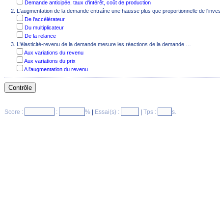
Demande anticipée, taux d'intérêt, coût de production
L'augmentation de la demande entraîne une hausse plus que proportionnelle de l'inves
De l'accélérateur
Du multiplicateur
De la relance
L'élasticité-revenu de la demande mesure les réactions de la demande …
Aux variations du revenu
Aux variations du prix
A l'augmentation du revenu
Score :
:
%
|
Essai(s) :
|
Tps :
s.