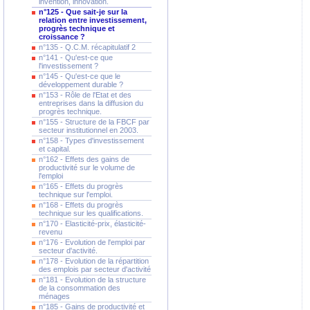
invention, innovation.
n°125 - Que sait-je sur la
relation entre investissement,
progrès technique et
croissance ?
n°135 - Q.C.M. récapitulatif 2
n°141 - Qu'est-ce que
l'investissement ?
n°145 - Qu'est-ce que le
développement durable ?
n°153 - Rôle de l'Etat et des
entreprises dans la diffusion du
progrès technique.
n°155 - Structure de la FBCF par
secteur institutionnel en 2003.
n°158 - Types d'investissement
et capital.
n°162 - Effets des gains de
productivité sur le volume de
l'emploi
n°165 - Effets du progrès
technique sur l'emploi.
n°168 - Effets du progrès
technique sur les qualifications.
n°170 - Elasticité-prix, élasticité-
revenu
n°176 - Evolution de l'emploi par
secteur d'activité.
n°178 - Evolution de la répartition
des emplois par secteur d'activité
n°181 - Evolution de la structure
de la consommation des
ménages
n°185 - Gains de productivité et