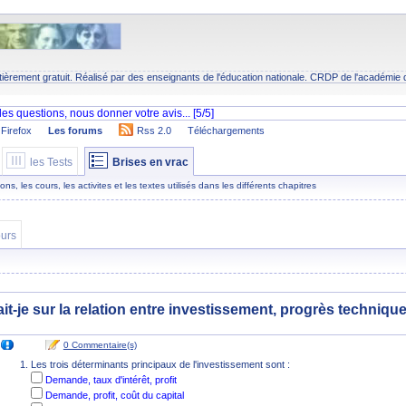
tièrement gratuit. Réalisé par des enseignants de l'éducation nationale.
CRDP
de l'académie 
Firefox
Les forums
Rss 2.0
Téléchargements
les Tests
Brises en vrac
s, les cours, les activites et les textes utilisés dans les différents chapitres
urs
ait-je sur la relation entre investissement, progrès techniqu
0 Commentaire(s)
Les trois déterminants principaux de l'investissement sont :
Demande, taux d'intérêt, profit
Demande, profit, coût du capital