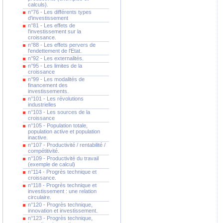
calculs).
n°76 - Les différents types
d'investissement
n°81 - Les effets de
l'investissement sur la
croissance.
n°88 - Les effets pervers de
l'endettement de l'Etat.
n°92 - Les externalités.
n°95 - Les limites de la
croissance
n°99 - Les modalités de
financement des
investissements.
n°101 - Les révolutions
industrielles
n°103 - Les sources de la
croissance
n°105 - Population totale,
population active et population
inactive.
n°107 - Productivité / rentabilité /
compétitivité.
n°109 - Productivité du travail
(exemple de calcul)
n°114 - Progrès technique et
croissance.
n°118 - Progrès technique et
investissement : une relation
circulaire.
n°120 - Progrès technique,
innovation et investissement.
n°123 - Progrès technique,