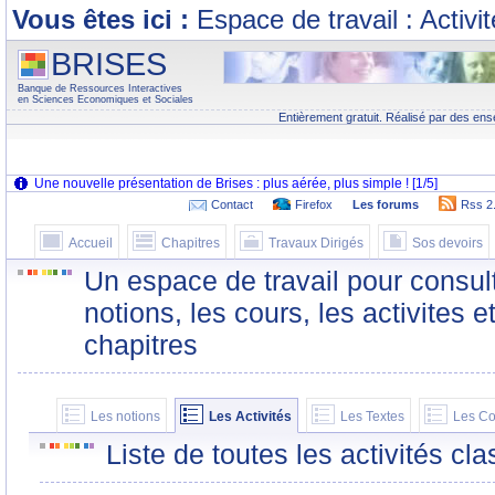
Vous êtes ici :
Espace de travail : Activi
BRISES
Banque de Ressources Interactives
en Sciences Economiques et Sociales
Entièrement gratuit. Réalisé par des ens
Contact
Firefox
Les forums
Rss 2
Accueil
Chapitres
Travaux Dirigés
Sos devoirs
Un espace de travail pour consult
notions, les cours, les activites e
chapitres
Les notions
Les Activités
Les Textes
Les Co
Liste de toutes les activités c