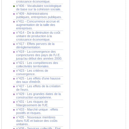
croissance économique.
n°406 - Vocabulaire sociologique
de base sur la cohésion sociale.
n°409 - Administrations
publiques, entreprises publiques.
n°411 - Concurrence accrue et
augmentation de la taille des
entreprises.
n°414 - De la diminution du coût
unitaire de production à la
croissance économique.
n°417 - Effets pervers de la
déréglementation.
n°419 - La convergence des
conjonctures des pays de l'U.E.
jusqu'au début des années 2000.
n°421 - Les compétences des
collectivités territoriales.
n°423 - Les critères de
convergence.
n°425 - Les effets d'une hausse
des taux d'intérêt.
n°427 - Les effets de la création
de l'euro.
n°429 - Les grandes dates de la
construction européenne.
n°431 - Les risques de
l'élargissement de l'UE.
n°433 - Marché unique : effets
positifs et risques.
n°435 - Nouveaux membres
dans l'UE et baisse des coûts
unitaires..
n°438 - Services collectifs : Etat