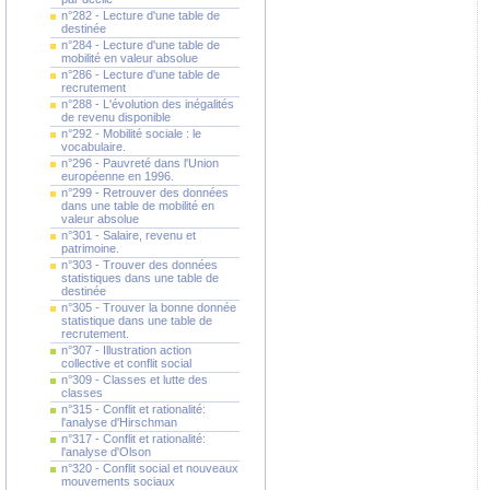
n°282 - Lecture d'une table de
destinée
n°284 - Lecture d'une table de
mobilité en valeur absolue
n°286 - Lecture d'une table de
recrutement
n°288 - L'évolution des inégalités
de revenu disponible
n°292 - Mobilité sociale : le
vocabulaire.
n°296 - Pauvreté dans l'Union
européenne en 1996.
n°299 - Retrouver des données
dans une table de mobilité en
valeur absolue
n°301 - Salaire, revenu et
patrimoine.
n°303 - Trouver des données
statistiques dans une table de
destinée
n°305 - Trouver la bonne donnée
statistique dans une table de
recrutement.
n°307 - Illustration action
collective et conflit social
n°309 - Classes et lutte des
classes
n°315 - Conflit et rationalité:
l'analyse d'Hirschman
n°317 - Conflit et rationalité:
l'analyse d'Olson
n°320 - Conflit social et nouveaux
mouvements sociaux