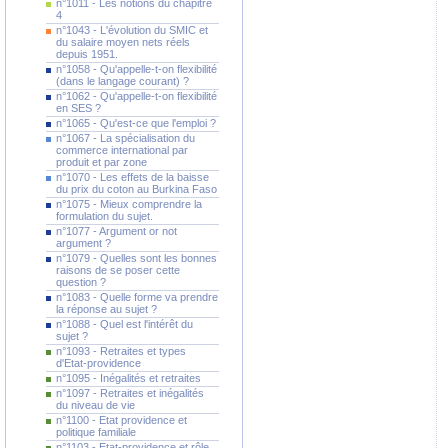
n°1011 - Les notions du chapitre
4
n°1043 - L'évolution du SMIC et
du salaire moyen nets réels
depuis 1951.
n°1058 - Qu'appelle-t-on flexibilité
(dans le langage courant) ?
n°1062 - Qu'appelle-t-on flexibilité
en SES ?
n°1065 - Qu'est-ce que l'emploi ?
n°1067 - La spécialisation du
commerce international par
produit et par zone
n°1070 - Les effets de la baisse
du prix du coton au Burkina Faso
n°1075 - Mieux comprendre la
formulation du sujet.
n°1077 - Argument or not
argument ?
n°1079 - Quelles sont les bonnes
raisons de se poser cette
question ?
n°1083 - Quelle forme va prendre
la réponse au sujet ?
n°1088 - Quel est l'intérêt du
sujet ?
n°1093 - Retraites et types
d'Etat-providence
n°1095 - Inégalités et retraites
n°1097 - Retraites et inégalités
du niveau de vie
n°1100 - Etat providence et
politique familiale
n°1103 - Etat-providence et rôle