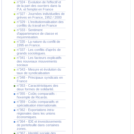
n°324 - Evolution de l'effectif et
de la part des ouvriers dans la
P.A. et l'emploi en France
n°327 - Journées individuelles de
grèves en France, 1952 / 2000
n°329 - L'institutionnalisation des
conflits du travail en France
n°333 - Sentiment
d'appartenance de classe et
moyennisation.
n°335 - La nature du conflit de
1995 en France.
n°337 - Les conflits d'après de
grands sociologues.
n°341 - Les facteurs explicatifs
des nouveaux mouvements
sociaux
n°343 - Mesure et évolution du
taux de syndicalisation
n°348 - Principaux syndicats en
France
n°353 - Caractéristiques des
deux formes de solidarité.
n°355 - Coûts comparatifs :
l'exemple de Ricardo.
n°359 - Coûts comparatifs et
spécialisation internationale.
n°362 - Exportations intra-
régionales dans les unions
économiques.
n°364 - IDE et investissements
de portefeuille dans certaines
zones.
n°367 - Identité sociale des