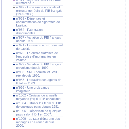
ou marché ?
n°942 - Croissance nominale et
croissance réelle du PIB français
(1999-2008).
n°959 - Dépenses et
consommation de cigarettes de
Laetitia.
n°964 - Fabrication
d'imprimantes.
n°967 - Variation du PIB français
depuis 1999.
n°971 - Le revenu à prix constant
de Laetitia
n°975 - Le chiffre d'affaires de
l'entreprise d'imprimantes en
volume.
n°979 - Variation du PIB français
en volume depuis 1999.
n°982 - SMIC nominal et SMIC
réel depuis 1980.
n°987 - Le salaire des agents de
l'Etat en 2003.
n°999 - Une croissance
imaginaire.
n°1002 - Croissance annuelle
moyenne (%) du PIB en volume.
n°1004 - Utiliser les tcam du PIB
de quelques pays depuis 1981.
n°1006 - Répartition de quelques
pays selon l'IDH en 2007.
n°1009 - Le taux d'épargne des
ménages en France depuis
2000.