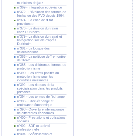
musiciens de jazz.
n°369 - Intégration et déviance
n°372 - L'évolution des termes de
l'échange des PVD depuis 1964.
n°374 - La crise de l'Etat
providence.
n°376 - La division du travail
chez Durkheim.
n°379 - La division du travail et
l'intégration sociale d'après
Durkheim.
n°381 - La logique des
délocalisations
n°383 - La politique de "remontée
de filière"
n°385 - Les différentes formes de
protectionnisme.
n°390 - Les effets positifs du
protectionnisme pour les
industries naissantes
n°392 - Les risques de la
spécialisation dans les produits
primaires
n°394 - Les termes de l'échange
n°396 - Libre-échange et
croissance économique
n°398 - Ouverture internationale
de différentes économies.
n°400 - Prestations et cotisations
sociales.
n°402 - SDF et activité
professionnelle
n°404 - Spécialisation et