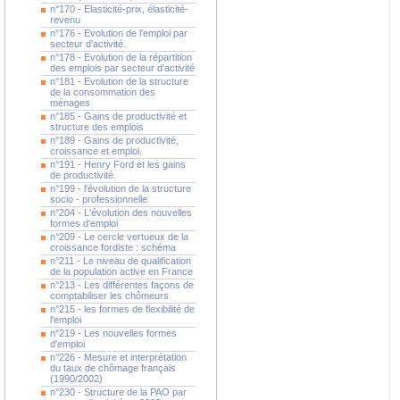
n°170 - Elasticité-prix, élasticité-
revenu
n°176 - Evolution de l'emploi par
secteur d'activité.
n°178 - Evolution de la répartition
des emplois par secteur d'activité
n°181 - Evolution de la structure
de la consommation des
ménages
n°185 - Gains de productivité et
structure des emplois
n°189 - Gains de productivité,
croissance et emploi.
n°191 - Henry Ford et les gains
de productivité.
n°199 - l'évolution de la structure
socio - professionnelle
n°204 - L'évolution des nouvelles
formes d'emploi
n°209 - Le cercle vertueux de la
croissance fordiste : schéma
n°211 - Le niveau de qualification
de la population active en France
n°213 - Les différentes façons de
comptabiliser les chômeurs
n°215 - les formes de flexibilité de
l'emploi
n°219 - Les nouvelles formes
d'emploi
n°226 - Mesure et interprétation
du taux de chômage français
(1990/2002)
n°230 - Structure de la PAO par