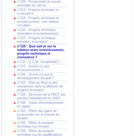
n°109 - Productivité du travail
(exemple de calcul)
n°114 - Progrès technique et
croissance.
n°118 - Progrès technique et
investissement : une relation
circulaire.
n°120 - Progrès technique,
innovation et investissement.
n°123 - Progrès technique,
invention, innovation.
n°125 - Que sait-je sur la
relation entre investissement,
progrès technique et
croissance ?
n°135 - Q.C.M. récapitulatif 2
n°141 - Qu'est-ce que
l'investissement ?
n°145 - Qu'est-ce que le
développement durable ?
n°153 - Rôle de l'Etat et des
entreprises dans la diffusion du
progrès technique.
n°155 - Structure de la FBCF par
secteur institutionnel en 2003.
n°158 - Types d'investissement
et capital.
n°162 - Effets des gains de
productivité sur le volume de
l'emploi
n°165 - Effets du progrès
technique sur l'emploi.
n°168 - Effets du progrès
technique sur les qualifications.