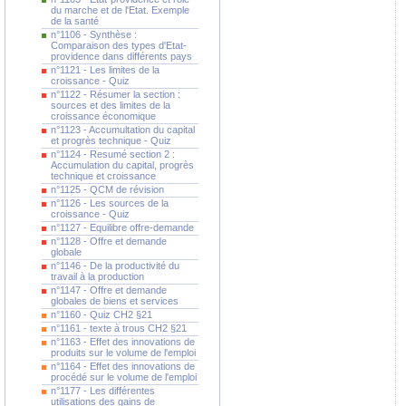
du marche et de l'Etat. Exemple
de la santé
n°1106 - Synthèse :
Comparaison des types d'Etat-
providence dans différents pays
n°1121 - Les limites de la
croissance - Quiz
n°1122 - Résumer la section :
sources et des limites de la
croissance économique
n°1123 - Accumultation du capital
et progrès technique - Quiz
n°1124 - Resumé section 2 :
Accumulation du capital, progrès
technique et croissance
n°1125 - QCM de révision
n°1126 - Les sources de la
croissance - Quiz
n°1127 - Equilibre offre-demande
n°1128 - Offre et demande
globale
n°1146 - De la productivité du
travail à la production
n°1147 - Offre et demande
globales de biens et services
n°1160 - Quiz CH2 §21
n°1161 - texte à trous CH2 §21
n°1163 - Effet des innovations de
produits sur le volume de l'emploi
n°1164 - Effet des innovations de
procédé sur le volume de l'emploi
n°1177 - Les différentes
utilisations des gains de