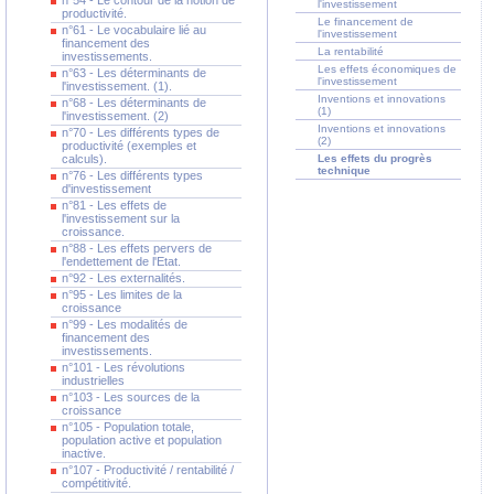
n°54 - Le contour de la notion de
l'investissement
productivité.
Le financement de
n°61 - Le vocabulaire lié au
l'investissement
financement des
La rentabilité
investissements.
Les effets économiques de
n°63 - Les déterminants de
l'investissement
l'investissement. (1).
Inventions et innovations
n°68 - Les déterminants de
(1)
l'investissement. (2)
Inventions et innovations
n°70 - Les différents types de
(2)
productivité (exemples et
calculs).
Les effets du progrès
technique
n°76 - Les différents types
d'investissement
n°81 - Les effets de
l'investissement sur la
croissance.
n°88 - Les effets pervers de
l'endettement de l'Etat.
n°92 - Les externalités.
n°95 - Les limites de la
croissance
n°99 - Les modalités de
financement des
investissements.
n°101 - Les révolutions
industrielles
n°103 - Les sources de la
croissance
n°105 - Population totale,
population active et population
inactive.
n°107 - Productivité / rentabilité /
compétitivité.