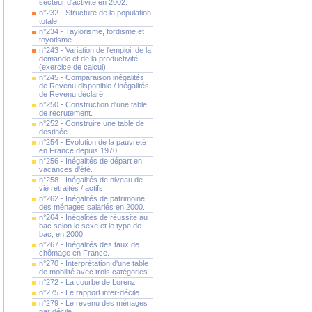
secteur d'activité en 2002.
n°232 - Structure de la population
totale
n°234 - Taylorisme, fordisme et
toyotisme
n°243 - Variation de l'emploi, de la
demande et de la productivité
(exercice de calcul).
n°245 - Comparaison inégalités
de Revenu disponible / inégalités
de Revenu déclaré.
n°250 - Construction d'une table
de recrutement.
n°252 - Construire une table de
destinée
n°254 - Evolution de la pauvreté
en France depuis 1970.
n°256 - Inégalités de départ en
vacances d'été.
n°258 - Inégalités de niveau de
vie retraités / actifs.
n°262 - Inégalités de patrimoine
des ménages salariés en 2000.
n°264 - Inégalités de réussite au
bac selon le sexe et le type de
bac, en 2000.
n°267 - Inégalités des taux de
chômage en France.
n°270 - Interprétation d'une table
de mobilité avec trois catégories.
n°272 - La courbe de Lorenz
n°275 - Le rapport inter-décile
n°279 - Le revenu des ménages
par décile