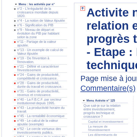
Menu : les activités par n°
Activite 
n°2 - L'irrégularité de la
croissance mondiale depuis
1820.
n°4 - La notion de Valeur Ajoutée
relation 
n°6 - Signification du PIB
n°9 - Niveau de départ et
évolution du PIB par habitant
progrès 
selon la zone
n°11 - Partage de la valeur
ajoutée.
- Etape :
n°13 - Un exemple de calcul de
Valeur Ajoutée
n°19 - De l'invention à
techniqu
l'innovation.
n°21 - Définir et caractériser
l'investissement
n°24 - Gains de productivité,
Page mise à jour
compétitivité et croissance.
n°28 - Gains de productivité,
Commentaire(s)
durée du travail et croissance.
n°31 - Gains de productivité,
revenus et croissance.
n°40 - La F.B.C.F. par secteur
Menu Activite n° 125
institutionnel depuis 1995.
Que sait-je sur la relation
n°43 - La productivité horaire du
entre investissement,
travail.
progrès technique et
n°45 - La rentabilité économique
croissance ?
n°49 - Le calcul de la valeur
Capital et investissement
ajoutée (exemple)
La mesure de
n°52 - Le cercle vertueux des
l'investissement
investissements publics.
Les déterminants de