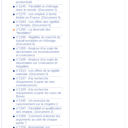
productivité
n°1245 - Flexibilité et chômage
dans le monde. (Document 1)
n°1275 - Les emplois à durée
limitée en France. (Document 4)
n°1283 - Les effets des rigidités
de l'emploi. (Document 5)
n°1290 - La diversité des
"flexibilités"
n°1296 - Rigidités du marché du
travail européen et chômage.
(Document 6)
n°1305 - Analyse d'un sujet de
dissertation sur investissement
et croissance
n°1309 - Analyse d'un sujet de
dissertation sur croissance et
inégalités
n°1313 - Les effets de la rigidité
salariale. (Document 3)
n°1337 - A la recherche
d'arguments à partir de mes
connaissances.
n°1339 - A la recherche
d'arguments à partir du cours de
Brises
n°1345 - Un exercice de
raisonnement sur le chapitre 2
n°1347 - Flexibilité et qualification
des emplois. (Document 2)
n°1369 - Comment ordonner les
arguments au sein de chaque
partie ?
n°1376 - Argumenter sur